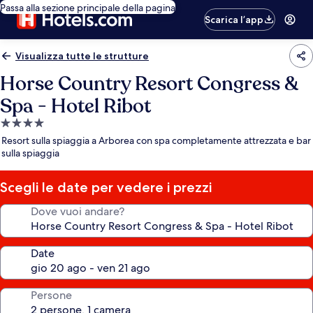
Passa alla sezione principale della pagina
Scarica l’app
Visualizza tutte le strutture
Horse Country Resort Congress &
Spa - Hotel Ribot
Struttura
a
Resort sulla spiaggia a Arborea con spa completamente attrezzata e bar
4.0
sulla spiaggia
stelle
Scegli le date per vedere i prezzi
Dove vuoi andare?
Date
Persone