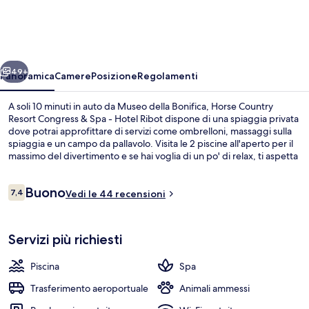
Resort
Congress
&
ietro
Avanti
Spa
49+
Panoramica
Camere
Posizione
Regolamenti
-
A soli 10 minuti in auto da Museo della Bonifica, Horse Country
Hotel
Resort Congress & Spa - Hotel Ribot dispone di una spiaggia privata
dove potrai approfittare di servizi come ombrelloni, massaggi sulla
Ribot
spiaggia e un campo da pallavolo. Visita le 2 piscine all'aperto per il
massimo del divertimento e se hai voglia di un po' di relax, ti aspetta
una spa dove potrai scegliere tra massaggi “deep tissue”,
trattamenti per il viso e scrub corpo. Il Fasolare, uno dei 3 ristoranti
Recensioni
Buono
in loco, propone cucina internazionale e serve la colazione, il pranzo
7,4
Vedi le 44 recensioni
7,4 su 10
e la cena. Gli altri punti di forza della struttura includono un bar sulla
spiaggia, un campo da tennis all'aperto e una sauna.
2 piscine all'aperto, ombrelloni da pisci
Servizi più richiesti
Piscina
Spa
Trasferimento aeroportuale
Animali ammessi