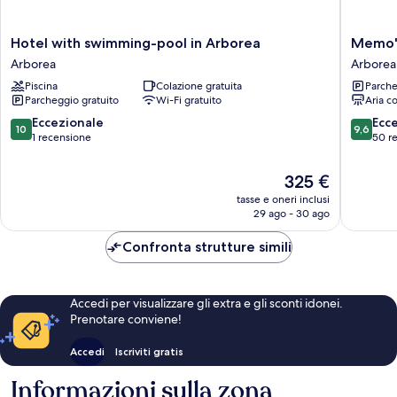
Hotel
Memo's
Hotel with swimming-pool in Arborea
Memo's
with
Affittac
Arborea
Arborea
swimming-
Arborea
Piscina
Colazione gratuita
Parche
pool
Parcheggio gratuito
Wi-Fi gratuito
Aria c
in
Arborea
10.0
9.6
Eccezionale
Ecc
10
9,6
Arborea
su
su
1 recensione
50 r
10,
10,
Eccezionale,
Eccezion
Il
325 €
1
50
prezzo
tasse e oneri inclusi
recensione
recensio
attuale
29 ago - 30 ago
è
325 €
Confronta strutture simili
Accedi per visualizzare gli extra e gli sconti idonei.
Prenotare conviene!
Accedi
Iscriviti gratis
Informazioni sulla zona