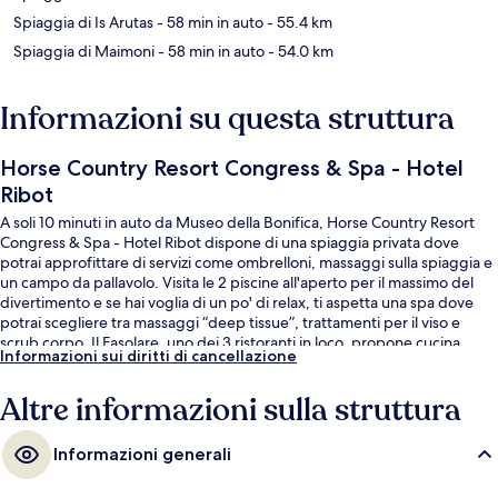
Spiaggia di Is Arutas
- 58 min in auto
- 55.4 km
Spiaggia di Maimoni
- 58 min in auto
- 54.0 km
Informazioni su questa struttura
Horse Country Resort Congress & Spa - Hotel
Ribot
A soli 10 minuti in auto da Museo della Bonifica, Horse Country Resort
Congress & Spa - Hotel Ribot dispone di una spiaggia privata dove
potrai approfittare di servizi come ombrelloni, massaggi sulla spiaggia e
un campo da pallavolo. Visita le 2 piscine all'aperto per il massimo del
divertimento e se hai voglia di un po' di relax, ti aspetta una spa dove
potrai scegliere tra massaggi “deep tissue”, trattamenti per il viso e
scrub corpo. Il Fasolare, uno dei 3 ristoranti in loco, propone cucina
Informazioni sui diritti di cancellazione
internazionale e serve la colazione, il pranzo e la cena. Gli altri punti di
forza della struttura includono un bar sulla spiaggia, un campo da tennis
Altre informazioni sulla struttura
all'aperto e una sauna.
Informazioni generali