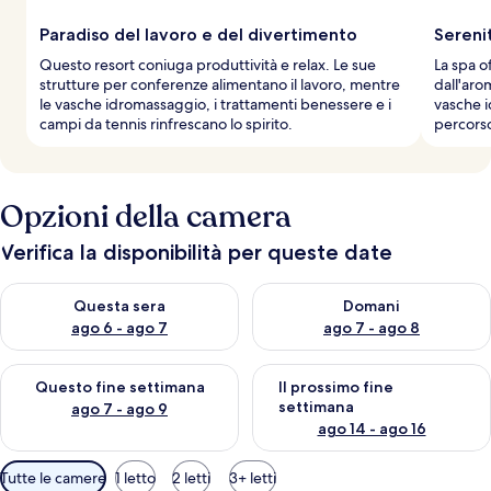
Paradiso del lavoro e del divertimento
Sereni
Questo resort coniuga produttività e relax. Le sue
La spa o
strutture per conferenze alimentano il lavoro, mentre
dall'aro
le vasche idromassaggio, i trattamenti benessere e i
vasche i
campi da tennis rinfrescano lo spirito.
percors
Opzioni della camera
Verifica la disponibilità per queste date
Verifica la disponibilità per questa sera, ago 6 - ago 7
Verifica la disponibilità per d
Questa sera
Domani
ago 6 - ago 7
ago 7 - ago 8
Verifica la disponibilità per questo fine settimana, ago 7 - ago
Verifica la disponibilità per il
Questo fine settimana
Il prossimo fine
settimana
ago 7 - ago 9
ago 14 - ago 16
Filtri
Tutte le camere
1 letto
2 letti
3+ letti