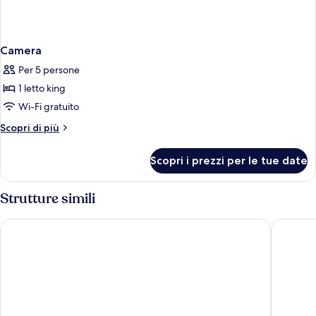
Camera
Per 5 persone
1 letto king
Wi-Fi gratuito
Altri
Scopri di più
dettagli
per
Scopri i prezzi per le tue date
Camera
Strutture simili
Hotel with swimming-pool in Arborea
Memo's 