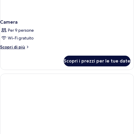
Camera
Per 9 persone
Wi-Fi gratuito
Altri
Scopri di più
dettagli
per
Scopri i prezzi per le tue date
Camera