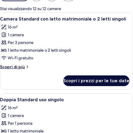
disponibili
per
Stai visualizzando 12 su 12 camere
le
Apri
Un letto singolo con testiera in legno
3
Camera Standard con letto matrimoniale o 2 letti singoli
camere
tutte
16 m²
le
1 camera
foto
per
Per 3 persone
Camera
1 letto matrimoniale o 2 letti singoli
Standard
Wi-Fi gratuito
con
Altri
Scopri di più
letto
dettagli
matrimoniale
per
Scopri i prezzi per le tue date
Camera
o
Standard
2
con
Apri
Un letto singolo con testiera in legno
letti
3
letto
Doppia Standard uso singolo
tutte
singoli
matrimoniale
16 m²
o
le
2
1 camera
foto
letti
per
Per 1 persona
singoli
Doppia
1 letto matrimoniale