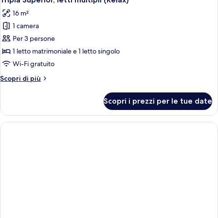
tutte
(Relax)
16 m²
le
1 camera
foto
per
Per 3 persone
Tripla
1 letto matrimoniale e 1 letto singolo
Superior,
Wi-Fi gratuito
letti
Altri
Scopri di più
multipli
dettagli
(Relax)
per
Scopri i prezzi per le tue date
Tripla
Superior,
letti
multipli
(Relax)