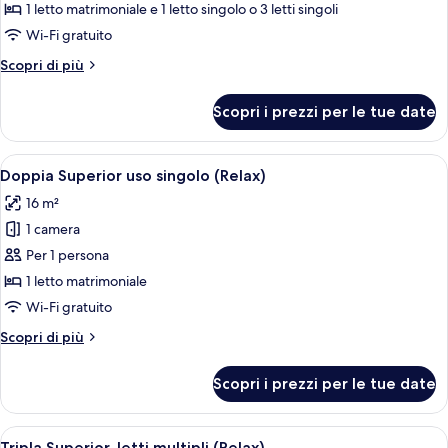
Tripla
1 letto matrimoniale e 1 letto singolo o 3 letti singoli
Superior
Wi-Fi gratuito
(Relax)
Altri
Scopri di più
dettagli
per
Scopri i prezzi per le tue date
Tripla
Superior
(Relax)
Apri
Una camera da letto con un letto di le
3
Doppia Superior uso singolo (Relax)
tutte
16 m²
le
1 camera
foto
per
Per 1 persona
Doppia
1 letto matrimoniale
Superior
Wi-Fi gratuito
uso
Altri
Scopri di più
singolo
dettagli
(Relax)
per
Scopri i prezzi per le tue date
Doppia
Superior
uso
Apri
Una camera da letto con un letto di le
3
singolo
Tripla Superior, letti multipli (Relax)