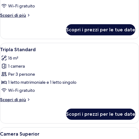
Standard
Wi-Fi gratuito
uso
Altri
Scopri di più
singolo
dettagli
per
Scopri i prezzi per le tue date
Doppia
Standard
uso
Apri
Una camera d'albergo con un letto, un
3
singolo
Tripla Standard
tutte
16 m²
le
1 camera
foto
per
Per 3 persone
Tripla
1 letto matrimoniale e 1 letto singolo
Standard
Wi-Fi gratuito
Altri
Scopri di più
dettagli
per
Scopri i prezzi per le tue date
Tripla
Standard
Apri
Una camera da letto con un letto grand
3
Camera Superior
tutte