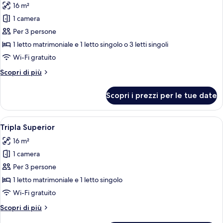
16 m²
le
1 camera
foto
per
Per 3 persone
Camera
1 letto matrimoniale e 1 letto singolo o 3 letti singoli
Superior
Wi-Fi gratuito
Altri
Scopri di più
dettagli
per
Scopri i prezzi per le tue date
Camera
Superior
Apri
Una camera da letto con un letto grand
3
Tripla Superior
tutte
16 m²
le
1 camera
foto
per
Per 3 persone
Tripla
1 letto matrimoniale e 1 letto singolo
Superior
Wi-Fi gratuito
Altri
Scopri di più
dettagli