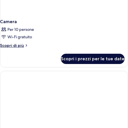
Camera
Per 10 persone
Wi-Fi gratuito
Altri
Scopri di più
dettagli
per
Scopri i prezzi per le tue date
Camera