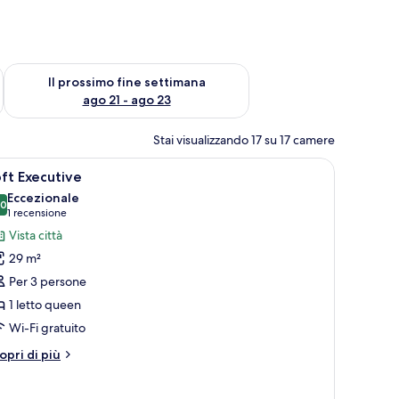
ne settimana, ago 14 - ago 16
Verifica la disponibilità per il prossimo fine settimana, ago 21
Il prossimo fine settimana
ago 21 - ago 23
Stai visualizzando 17 su 17 camere
città.
rande letto, una scrivania con stampante e vista sulla città.
pri
Una cucina moderna con zona pranzo, divano 
5
ft Executive
utte
Eccezionale
,0
10,0 su 10
(1
1 recensione
oto
recensione)
Vista città
er
29 m²
oft
Per 3 persone
xecutive
1 letto queen
Wi-Fi gratuito
tri
opri di più
ttagli
r