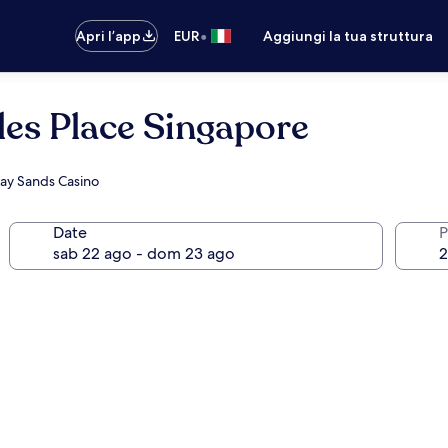
•
Apri l’app
EUR
Aggiungi la tua struttura
es Place Singapore
 Bay Sands Casino
Date
P