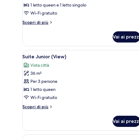
Suite
1 letto queen e 1 letto singolo
Executive
Wi-Fi gratuito
(Club)
Altri
Scopri di più
dettagli
per
Vai ai prezz
Suite
Executive
(Club)
Apri
Camera d'albergo con un letto
4
Suite Junior (View)
tutte
Vista città
le
36 m²
foto
per
Per 3 persone
Suite
1 letto queen
Junior
Wi-Fi gratuito
(View)
Altri
Scopri di più
dettagli
per
Vai ai prezz
Suite
Junior
(View)
Apri
Una cassaforte in camera, una 