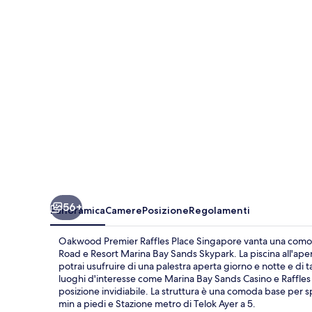
Place
Singapore
56+
Panoramica
Camere
Posizione
Regolamenti
Oakwood Premier Raffles Place Singapore vanta una comodi
Road e Resort Marina Bay Sands Skypark. La piscina all'apert
potrai usufruire di una palestra aperta giorno e notte e di t
luoghi d'interesse come Marina Bay Sands Casino e Raffles P
posizione invidiabile. La struttura è una comoda base per spo
min a piedi e Stazione metro di Telok Ayer a 5.