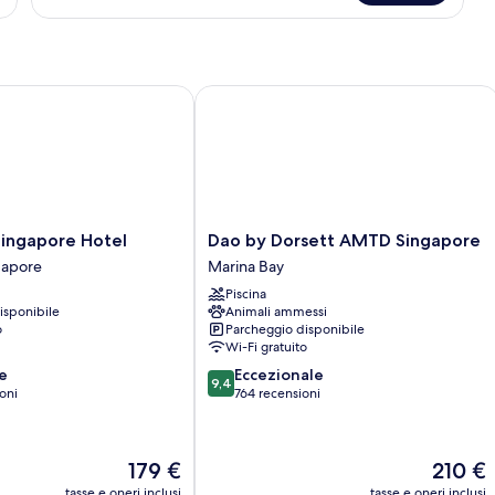
Loft
gapore Hotel
Dao by Dorsett AMTD Singapore
Dao
ingapore Hotel
Dao by Dorsett AMTD Singapore
by
gapore
Marina Bay
Dorsett
Piscina
AMTD
isponibile
Animali ammessi
Singapore
o
Parcheggio disponibile
Marina
Wi-Fi gratuito
Bay
9.4
e
Eccezionale
9,4
su
oni
764 recensioni
10,
Eccezionale,
764
Il
Il
179 €
210 €
recensioni
prezzo
prezzo
tasse e oneri inclusi
tasse e oneri inclusi