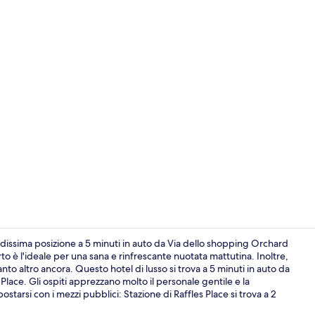
Ristorante
ssima posizione a 5 minuti in auto da Via dello shopping Orchard
o è l'ideale per una sana e rinfrescante nuotata mattutina. Inoltre,
anto altro ancora. Questo hotel di lusso si trova a 5 minuti in auto da
Suite Premie
lace. Gli ospiti apprezzano molto il personale gentile e la
starsi con i mezzi pubblici: Stazione di Raffles Place si trova a 2