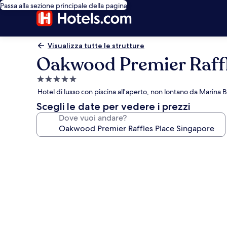
Passa alla sezione principale della pagina
Visualizza tutte le strutture
Oakwood Premier Raffl
Struttura
a
Hotel di lusso con piscina all'aperto, non lontano da Marina
5.0
Scegli le date per vedere i prezzi
stelle
Dove vuoi andare?
Galleria
fotografica
per
Oakwood
Premier
Raffles