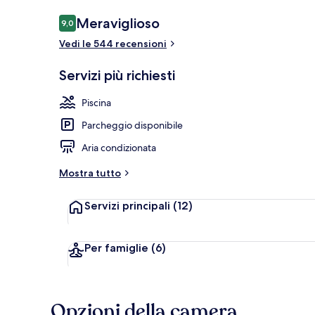
Recensioni
Meraviglioso
9,0
9,0 su 10
Vedi le 544 recensioni
Piscina all'ap
Servizi più richiesti
Piscina
Parcheggio disponibile
Aria condizionata
Mostra tutto
Servizi principali
(12)
Per famiglie
(6)
Opzioni della camera