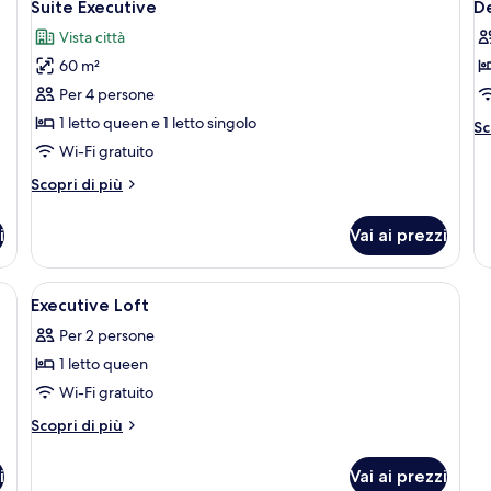
5
Suite Executive
D
tutte
t
Vista città
le
le
60 m²
foto
f
per
p
Per 4 persone
Suite
D
1 letto queen e 1 letto singolo
Al
Sc
Executive
R
de
Wi-Fi gratuito
pe
Altri
Scopri di più
De
dettagli
R
per
i
Vai ai prezzi
Suite
Executive
 un letto grande, una scrivania, vista sulla città e un ampio dipinto astratt
Apri
Una camera da letto con un letto, cusc
5
Executive Loft
tutte
Per 2 persone
le
1 letto queen
foto
per
Wi-Fi gratuito
Executive
Altri
Scopri di più
Loft
dettagli
per
i
Vai ai prezzi
Executive