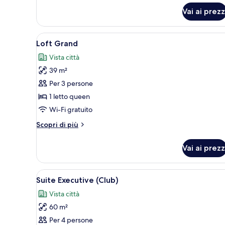
per
Vai ai prezz
Camera
Deluxe
Apri
Una cucina moderna con un'ampi
5
Loft Grand
tutte
Vista città
le
39 m²
foto
per
Per 3 persone
Loft
1 letto queen
Grand
Wi-Fi gratuito
Altri
Scopri di più
dettagli
per
Vai ai prezz
Loft
Grand
Apri
Suite Executive (Club) | Una ca
6
Suite Executive (Club)
tutte
Vista città
le
60 m²
foto
per
Per 4 persone