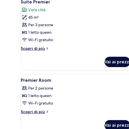
5
Suite Premier
tutte
Vista città
le
45 m²
foto
per
Per 3 persone
Suite
1 letto queen
Premier
Wi-Fi gratuito
Altri
Scopri di più
dettagli
per
Vai ai prezz
Suite
Premier
Apri
Una moderna camera d'hotel con
2
Premier Room
tutte
Per 2 persone
le
1 letto queen
foto
per
Wi-Fi gratuito
Premier
Altri
Scopri di più
Room
dettagli
per
Vai ai prezz
Premier