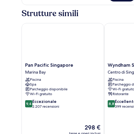
Room
Strutture simili
Pan Pacific Singapore
Wyndham Sin
Pan
Wyndham
Pan Pacific Singapore
Wyndham S
Pacific
Singapore
Marina Bay
Centro di Sin
Singapore
Hotel
Piscina
Piscina
Marina
Centro
Spa
Parcheggio d
Bay
di
Parcheggio disponibile
Wi-Fi gratuit
Singapore
Wi-Fi gratuito
Ristorante
9.4
8.8
Eccezionale
Eccellent
9,4
8,8
su
su
2.207 recensioni
399 recensi
10,
10,
Eccezionale,
Eccellente,
2.207
399
Il
298 €
recensioni
recensioni
prezzo
tasse e oneri inclusi