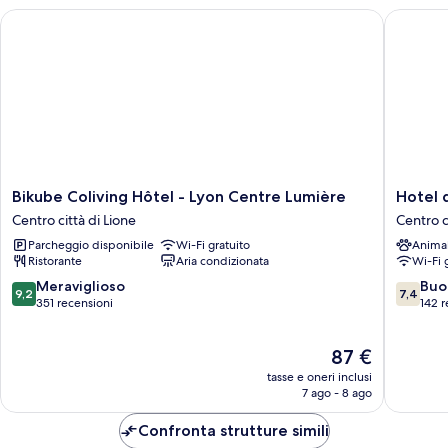
Bikube Coliving Hôtel - Lyon Centre Lumière
Hotel de
Bikube
Hotel
Bikube Coliving Hôtel - Lyon Centre Lumière
Hotel 
Coliving
de
Centro città di Lione
Centro c
Hôtel
Noailles
Parcheggio disponibile
Wi-Fi gratuito
Anima
-
Centro
Ristorante
Aria condizionata
Wi-Fi 
Lyon
città
Centre
di
9.2
7.4
Meraviglioso
Buo
9,2
7,4
Lumière
Lione
su
su
351 recensioni
142 r
Centro
10,
10,
città
Meraviglioso,
Buono,
Il
87 €
di
351
142
prezzo
Lione
recensioni
recensio
tasse e oneri inclusi
attuale
7 ago - 8 ago
è
87 €
Confronta strutture simili