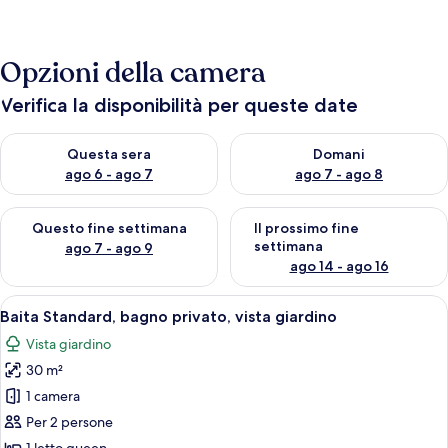
Opzioni della camera
Verifica la disponibilità per queste date
Verifica la disponibilità per questa sera, ago 6 - ago 7
Verifica la disponibilità per d
Questa sera
Domani
ago 6 - ago 7
ago 7 - ago 8
Verifica la disponibilità per questo fine settimana, ago 7 - ago
Verifica la disponibilità per il
Questo fine settimana
Il prossimo fine
settimana
ago 7 - ago 9
ago 14 - ago 16
Apri
Un soggiorno con divano, tavolino, tel
11
Baita Standard, bagno privato, vista giardino
tutte
Vista giardino
le
30 m²
foto
per
1 camera
Baita
Per 2 persone
Standard,