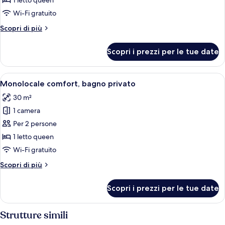
1 letto queen
bagno
Wi-Fi gratuito
privato,
Altri
Scopri di più
vista
dettagli
giardino
per
Scopri i prezzi per le tue date
Baita
Standard,
bagno
Apri
Una camera da letto con un letto grande
10
privato,
Monolocale comfort, bagno privato
tutte
vista
30 m²
giardino
le
1 camera
foto
per
Per 2 persone
Monolocale
1 letto queen
comfort,
Wi-Fi gratuito
bagno
Altri
Scopri di più
privato
dettagli
per
Scopri i prezzi per le tue date
Monolocale
comfort,
bagno
Strutture simili
privato