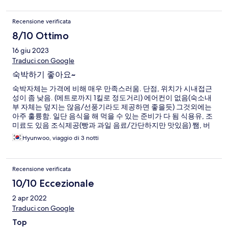
Recensione verificata
8/10 Ottimo
16 giu 2023
Traduci con Google
숙박하기 좋아요~
숙박자체는 가격에 비해 매우 만족스러움. 단점, 위치가 시내접근
성이 좀 낮음. (메트로까지 1킬로 정도거리) 에어컨이 없음(숙소내
부 자체는 덮지는 않음/선풍기라도 제공하면 좋을듯) 그것외에는
아주 훌륭함. 일단 음식을 해 먹을 수 있는 준비가 다 됨 식용유, 조
미료도 있음 조식제공(빵과 과일 음료/간단하지만 맛있음) 쨈, 버
터,우유 등 기본 제공 가격대비 공간이 넓음 인테리어도 괜찮음 주
Hyunwoo, viaggio di 3 notti
위가 조용함 주인이 친절함(설명잘해줌)
Recensione verificata
10/10 Eccezionale
2 apr 2022
Traduci con Google
Top