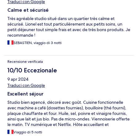
Traduci con Google
Calme et sécurisé
Très agréable studio situé dans un quartier très calme et
sécurisé. Lionel est tout particulièrement aux petits soins, un
petit déjeuner tout simple frais et avec de très bons produits. Je
recommande !
SEBASTIEN, viaggio di 3 notti
Recensione verificata
10/10 Eccezionale
9 apr 2024
Traduci con Google
Excellent séjour
Studio bien agencé, décoré avec goût. Cuisine fonctionnelle
avec machine a café (dosettes fournies), bouilloire (thé fourni),
plaque chauffante et four. Huile, sel, poivre et vinaigre fournis,
ainsi que lait et jus bio. Pas de micro-ondes. Viennoiserie offerte
le matin. TV numérique et Netflix. Hôte accueillant et
professionnel. Propreté impeccable. Quartier calme,
Viaggio di 5 notti
résidentiel. Metro le plus proche à 900m.