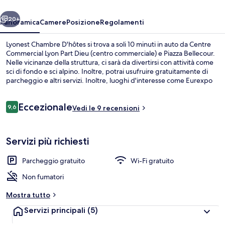
ietro
Avanti
20+
Panoramica
Camere
Posizione
Regolamenti
Lyonest Chambre D'hôtes si trova a soli 10 minuti in auto da Centre
Commercial Lyon Part Dieu (centro commerciale) e Piazza Bellecour.
Nelle vicinanze della struttura, ci sarà da divertirsi con attività come
sci di fondo e sci alpino. Inoltre, potrai usufruire gratuitamente di
parcheggio e altri servizi. Inoltre, luoghi d'interesse come Eurexpo
Lyon e Groupama Stadium si trovano a poca distanza in auto dalla
struttura. La struttura è una comoda base per spostarsi con i mezzi
Recensioni
Eccezionale
pubblici: Fermata del tram di Ambroise Pare si trova a 8 min a piedi e
9,6
Vedi le 9 recensioni
9,6 su 10
Fermata del tram di Vinatier a 8.
Baita Standard, bagno privato, vista g
Servizi più richiesti
Parcheggio gratuito
Wi-Fi gratuito
Non fumatori
Mostra tutto
Servizi principali
(5)