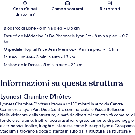
Mappa
Cosa c’è nei
Come spostarsi
Ristoranti
dintorni?
Bioparco di Lione
- 6 min a piedi
- 0.6 km
Faculté de Médecine Et De Pharmacie Lyon Est
- 8 min a piedi
- 0.7
km
Ospedale Hôpital Privé Jean Mermoz
- 19 min a piedi
- 1.6 km
Museo Lumière
- 3 min in auto
- 1.7 km
Maison de la Danse
- 5 min in auto
- 2.1 km
Informazioni su questa struttura
Lyonest Chambre D'hôtes
Lyonest Chambre D'hôtes si trova a soli 10 minuti in auto da Centre
Commercial Lyon Part Dieu (centro commerciale) e Piazza Bellecour.
Nelle vicinanze della struttura, ci sarà da divertirsi con attività come sci di
fondo e sci alpino. Inoltre, potrai usufruire gratuitamente di parcheggio
e altri servizi. Inoltre, luoghi d'interesse come Eurexpo Lyon e Groupama
Stadium si trovano a poca distanza in auto dalla struttura. La struttura è