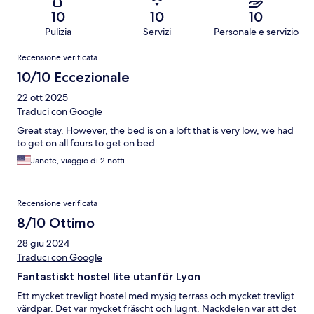
10
10
10
Pulizia
Servizi
Personale e servizio
Recensioni
Recensione verificata
10/10 Eccezionale
22 ott 2025
Traduci con Google
Great stay. However, the bed is on a loft that is very low, we had
to get on all fours to get on bed.
Janete, viaggio di 2 notti
Recensione verificata
8/10 Ottimo
28 giu 2024
Traduci con Google
Fantastiskt hostel lite utanför Lyon
Ett mycket trevligt hostel med mysig terrass och mycket trevligt
värdpar. Det var mycket fräscht och lugnt. Nackdelen var att det