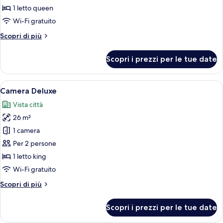
1 letto queen
foto
per
Wi-Fi gratuito
Deluxe
Altri
Scopri di più
Double
dettagli
per
Bed
Scopri i prezzi per le tue date
Deluxe
Suite
Double
Bed
Apri
Una cassaforte in camera, una scrivani
2
Suite
Camera Deluxe
tutte
Vista città
le
26 m²
foto
per
1 camera
Camera
Per 2 persone
Deluxe
1 letto king
Wi-Fi gratuito
Altri
Scopri di più
dettagli
per
Scopri i prezzi per le tue date
Camera
Deluxe