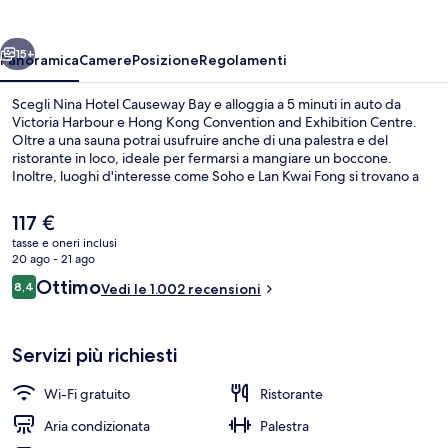
Bay
ietro
Avanti
15+
Panoramica
Camere
Posizione
Regolamenti
Scegli Nina Hotel Causeway Bay e alloggia a 5 minuti in auto da
Victoria Harbour e Hong Kong Convention and Exhibition Centre.
Oltre a una sauna potrai usufruire anche di una palestra e del
ristorante in loco, ideale per fermarsi a mangiare un boccone.
Inoltre, luoghi d'interesse come Soho e Lan Kwai Fong si trovano a
soli 5 minuti in auto. Le recensioni dei viaggiatori lodano la vicinanza
ai mezzi pubblici: Fermata del tram di Lau Sin Street è a pochi metri
Il
117 €
di distanza e Stazione di Hong Kong Tin Hau si trova a 2 min a piedi.
prezzo
tasse e oneri inclusi
attuale
20 ago - 21 ago
Piscina all'aperto
è
Recensioni
Ottimo
8,4
Vedi le 1.002 recensioni
117 €
8,4 su 10
Servizi più richiesti
Wi-Fi gratuito
Ristorante
Aria condizionata
Palestra