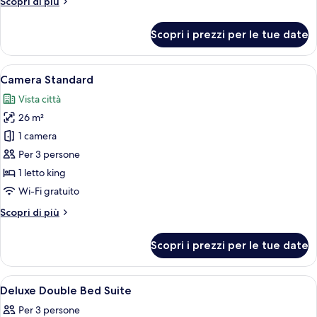
Altri
Scopri di più
Twin
dettagli
per
Scopri i prezzi per le tue date
Superior
Twin
Apri
Una cassaforte in camera, una scrivani
2
Camera Standard
tutte
Vista città
le
26 m²
foto
per
1 camera
Camera
Per 3 persone
Standard
1 letto king
Wi-Fi gratuito
Altri
Scopri di più
dettagli
per
Scopri i prezzi per le tue date
Camera
Standard
Apri
Area soggiorno | TV
3
Deluxe Double Bed Suite
tutte
Per 3 persone
le