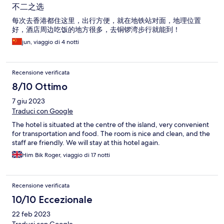
不二之选
每次去香港都住这里，出行方便，就在地铁站对面，地理位置
好，酒店周边吃饭的地方很多，去铜锣湾步行就能到！
jun, viaggio di 4 notti
Recensione verificata
8/10 Ottimo
7 giu 2023
Traduci con Google
The hotel is situated at the centre of the island, very convenient
for transportation and food. The room is nice and clean, and the
staff are friendly. We will stay at this hotel again.
Him Bik Roger, viaggio di 17 notti
Recensione verificata
10/10 Eccezionale
22 feb 2023