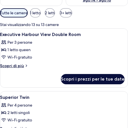
ago 14 - ago 16
Filtri
Tutte le camere
1 letto
2 letti
3+ letti
disponibili
per
Stai visualizzando 13 su 13 camere
le
Apri
Una cassaforte in camera, una scrivani
2
Executive Harbour View Double Room
camere
tutte
Per 3 persone
le
1 letto queen
foto
per
Wi-Fi gratuito
Executive
Altri
Scopri di più
Harbour
dettagli
per
View
Scopri i prezzi per le tue date
Executive
Double
Harbour
Room
View
Apri
Una cassaforte in camera, una scrivani
3
Double
Superior Twin
tutte
Room
Per 4 persone
le
2 letti singoli
foto
per
Wi-Fi gratuito
Superior