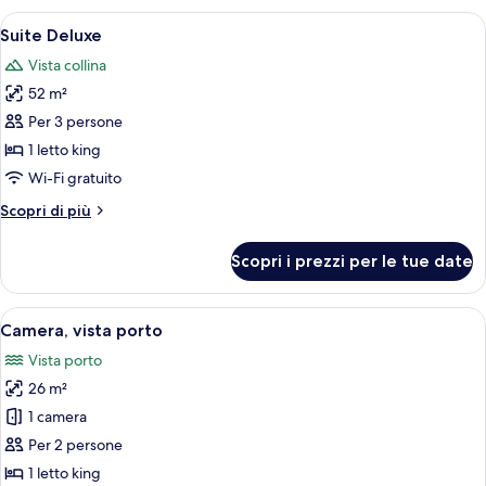
Apri
Una cassaforte in camera, una scrivani
3
Suite Deluxe
tutte
Vista collina
le
52 m²
foto
per
Per 3 persone
Suite
1 letto king
Deluxe
Wi-Fi gratuito
Altri
Scopri di più
dettagli
per
Scopri i prezzi per le tue date
Suite
Deluxe
Apri
Vista mare
2
Camera, vista porto
tutte
Vista porto
le
26 m²
foto
per
1 camera
Camera,
Per 2 persone
vista
1 letto king