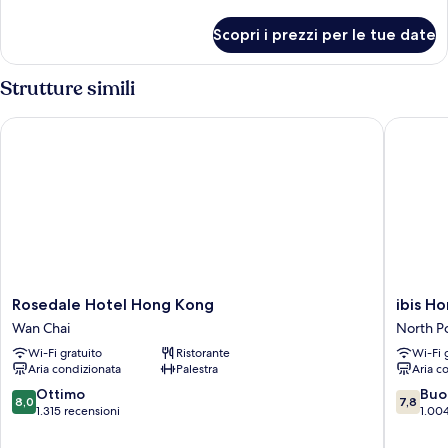
dettagli
per
Scopri i prezzi per le tue date
Suite
Executive,
vista
Strutture simili
porto
Rosedale Hotel Hong Kong
ibis Hon
Rosedale
ibis
Rosedale Hotel Hong Kong
ibis H
Hotel
Hong
Wan Chai
North P
Hong
Kong
Wi-Fi gratuito
Ristorante
Wi-Fi 
Kong
North
Aria condizionata
Palestra
Aria c
Wan
Point
Chai
North
8.0
7.8
Ottimo
Buo
8,0
7,8
Point
su
su
1.315 recensioni
1.004
10,
10,
Ottimo,
Buono,