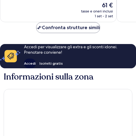
Il
61 €
1.315
1.004
prezzo
recensioni
recensio
tasse e oneri inclusi
attuale
1 set - 2 set
è
61 €
Confronta strutture simili
Accedi per visualizzare gli extra e gli sconti idonei.
Prenotare conviene!
Accedi
Iscriviti gratis
Informazioni sulla zona