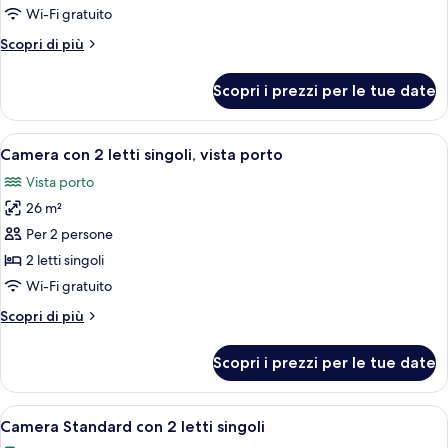
porto
Wi-Fi gratuito
Altri
Scopri di più
dettagli
per
Scopri i prezzi per le tue date
Camera,
vista
porto
Apri
Vista mare
2
Camera con 2 letti singoli, vista porto
tutte
Vista porto
le
26 m²
foto
per
Per 2 persone
Camera
2 letti singoli
con
Wi-Fi gratuito
2
Altri
Scopri di più
letti
dettagli
singoli,
per
Scopri i prezzi per le tue date
Camera
vista
con
porto
2
Apri
Vista mare
2
letti
Camera Standard con 2 letti singoli
tutte
singoli,