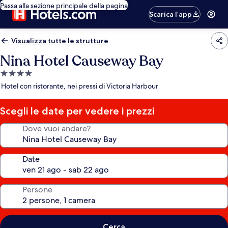
Passa alla sezione principale della pagina
Scarica l’app
Visualizza tutte le strutture
Nina Hotel Causeway Bay
Struttura
a
Hotel con ristorante, nei pressi di Victoria Harbour
4.0
stelle
Scegli le date per vedere i prezzi
Dove vuoi andare?
Date
Persone
Cerca