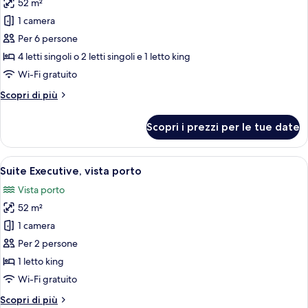
52 m²
foto
per
1 camera
Camera
Per 6 persone
familiare
4 letti singoli o 2 letti singoli e 1 letto king
Wi-Fi gratuito
Altri
Scopri di più
dettagli
per
Scopri i prezzi per le tue date
Camera
familiare
Apri
Una cassaforte in camera, una scrivani
3
Suite Executive, vista porto
tutte
Vista porto
le
52 m²
foto
per
1 camera
Suite
Per 2 persone
Executive,
1 letto king
vista
Wi-Fi gratuito
porto
Altri
Scopri di più