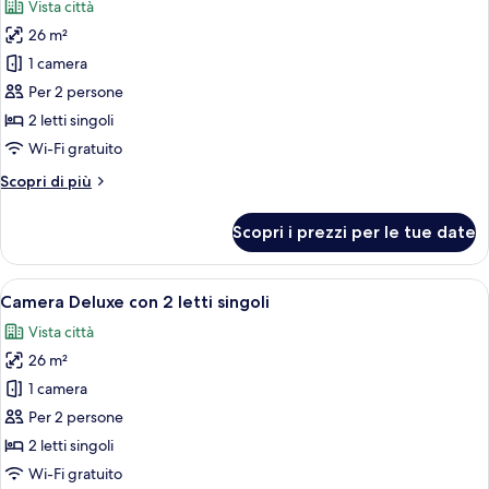
Vista città
vista
le
porto
26 m²
foto
per
1 camera
Camera
Per 2 persone
Standard
2 letti singoli
con
Wi-Fi gratuito
2
Altri
Scopri di più
letti
dettagli
singoli
per
Scopri i prezzi per le tue date
Camera
Standard
con
Apri
Combinazione doccia/vasca, set di cort
2
2
Camera Deluxe con 2 letti singoli
tutte
letti
Vista città
singoli
le
26 m²
foto
per
1 camera
Camera
Per 2 persone
Deluxe
2 letti singoli
con
Wi-Fi gratuito