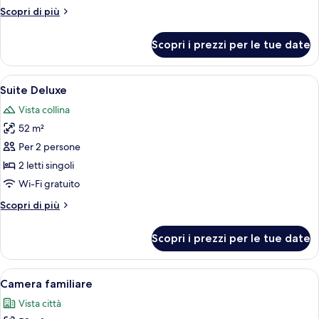
2
Altri
Scopri di più
letti
dettagli
singoli
per
Scopri i prezzi per le tue date
Camera
Deluxe
con
Apri
Una cassaforte in camera, una scrivani
2
2
Suite Deluxe
tutte
letti
Vista collina
singoli
le
52 m²
foto
per
Per 2 persone
Suite
2 letti singoli
Deluxe
Wi-Fi gratuito
Altri
Scopri di più
dettagli
per
Scopri i prezzi per le tue date
Suite
Deluxe
Apri
Vista mare
3
Camera familiare
tutte
Vista città
le