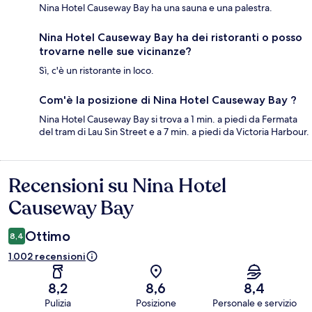
Nina Hotel Causeway Bay ha una sauna e una palestra.
Nina Hotel Causeway Bay ha dei ristoranti o posso
trovarne nelle sue vicinanze?
Sì, c'è un ristorante in loco.
Com'è la posizione di Nina Hotel Causeway Bay ?
Nina Hotel Causeway Bay si trova a 1 min. a piedi da Fermata
del tram di Lau Sin Street e a 7 min. a piedi da Victoria Harbour.
Recensioni su Nina Hotel
Recensioni
Causeway Bay
Ottimo
8,4
1.002 recensioni
8,2
8,6
8,4
Pulizia
Posizione
Personale e servizio