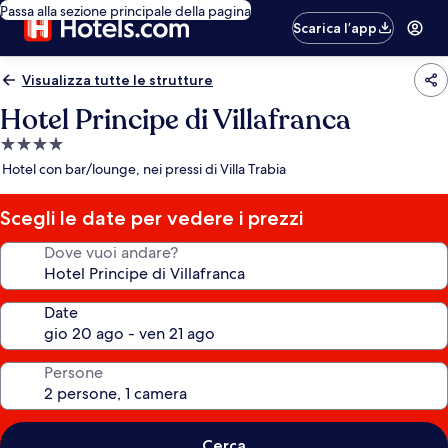
Passa alla sezione principale della pagina
Scarica l’app
Visualizza tutte le strutture
Hotel Principe di Villafranca
Struttura
a
Hotel con bar/lounge, nei pressi di Villa Trabia
4.0
stelle
Scegli le date per vedere i prezzi
Dove vuoi andare?
Date
Persone
Cerca