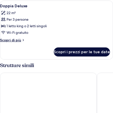
Apri
Una camera d'albergo moderna con un l
5
Doppia Deluxe
tutte
22 m²
le
Per 3 persone
foto
per
1 letto king o 2 letti singoli
Doppia
Wi-Fi gratuito
Deluxe
Altri
Scopri di più
dettagli
per
Scopri i prezzi per le tue date
Doppia
Deluxe
Strutture simili
Hotel Plaza Opera
B&B Hote