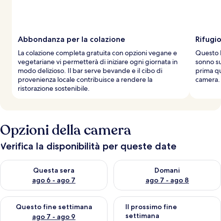
Abbondanza per la colazione
Rifugi
La colazione completa gratuita con opzioni vegane e
Questo h
vegetariane vi permetterà di iniziare ogni giornata in
sonno su
modo delizioso. Il bar serve bevande e il cibo di
prima qu
provenienza locale contribuisce a rendere la
camera.
ristorazione sostenibile.
Opzioni della camera
Verifica la disponibilità per queste date
Verifica la disponibilità per questa sera, ago 6 - ago 7
Verifica la disponibilità per d
Questa sera
Domani
ago 6 - ago 7
ago 7 - ago 8
Verifica la disponibilità per questo fine settimana, ago 7 - ago
Verifica la disponibilità per il
Questo fine settimana
Il prossimo fine
settimana
ago 7 - ago 9