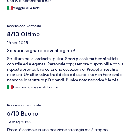
una tv e nemmeno il Bar.
Viaggio di 4 notti
Recensione verificata
8/10 Ottimo
16 set 2025
Se vuoi sognare devi allogiare!
Struttura bella, ordinata, pulita. Spazi piccoli ma ben sfruttati
con stile ed eleganza. Personale top; sempre disponibili e con la
risposta pronta. Una colazione eccezionale. Prodotti freschi e
ricercati. Un alternativa tra il dolce e il salato che non ho trovato
neanche in strutture più grandi. L'unica nota negativa è la wi fi.
Purtroppo la ricezione la trovi solo nella hall, mentre nelle
Francesco, viaggio di 1 notte
camere è molto debole. Grazie, ritornerò volentieri.
Recensione verificata
6/10 Buono
19 mag 2023
l'hotel è carino e in una posizione strategia ma è troppo