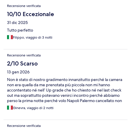
Recensione verificata
10/10 Eccezionale
31 dic 2025
Tutto perfetto
Filippo, viaggio di 3 notti
Recensione verificata
2/10 Scarso
13 gen 2026
Non è stato di nostro gradimento innanzitutto perché la camera
non era quella da me prenotata più piccola non mi hanno
accontentato né nell’ Up grade che ho chiesto né nel last check
out ma soprattutto potevano venirci incontro perché abbiamo
perso la prima notte perché volo Napoli Palermo cancellato non
sono proprio stati ospitali ed elastici
Ginevra, viaggio di 2 notti
Recensione verificata