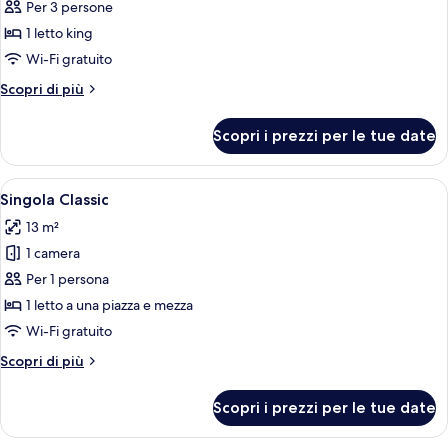
Per 3 persone
foto
per
1 letto king
Suite
Wi-Fi gratuito
Junior,
Altri
Scopri di più
1
dettagli
letto
per
Scopri i prezzi per le tue date
Suite
king
Junior,
1
Apri
Una camera d'albergo moderna con un 
4
letto
Singola Classic
tutte
king
13 m²
le
1 camera
foto
per
Per 1 persona
Singola
1 letto a una piazza e mezza
Classic
Wi-Fi gratuito
Altri
Scopri di più
dettagli
per
Scopri i prezzi per le tue date
Singola
Classic