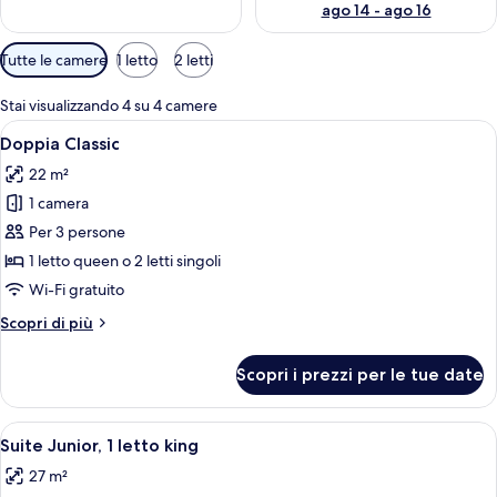
ago 14 - ago 16
Filtri
Tutte le camere
1 letto
2 letti
disponibili
per
Stai visualizzando 4 su 4 camere
le
Apri
Una camera da letto moderna con un let
4
Doppia Classic
camere
tutte
22 m²
le
1 camera
foto
per
Per 3 persone
Doppia
1 letto queen o 2 letti singoli
Classic
Wi-Fi gratuito
Altri
Scopri di più
dettagli
per
Scopri i prezzi per le tue date
Doppia
Classic
Apri
Una camera da letto moderna con un l
7
Suite Junior, 1 letto king
tutte
27 m²
le