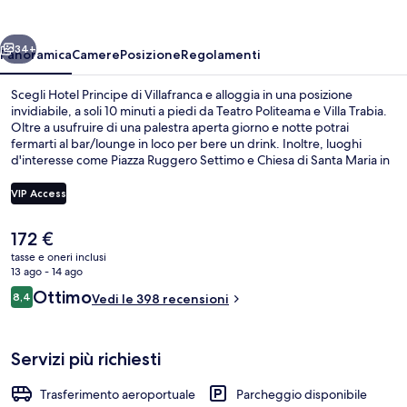
Villafranca
ietro
Avanti
34+
Panoramica
Camere
Posizione
Regolamenti
Scegli Hotel Principe di Villafranca e alloggia in una posizione
invidiabile, a soli 10 minuti a piedi da Teatro Politeama e Villa Trabia.
Oltre a usufruire di una palestra aperta giorno e notte potrai
fermarti al bar/lounge in loco per bere un drink. Inoltre, luoghi
d'interesse come Piazza Ruggero Settimo e Chiesa di Santa Maria in
Monserrato degli Spagnoli si trovano a soli 10 minuti a piedi. I
viaggiatori apprezzano il personale gentile e la possibilità di
VIP Access
spostarsi a piedi del posto.
Il
172 €
Facciata della struttura
prezzo
tasse e oneri inclusi
attuale
13 ago - 14 ago
è
Recensioni
Ottimo
8,4
Vedi le 398 recensioni
172 €
8,4 su 10
Servizi più richiesti
Trasferimento aeroportuale
Parcheggio disponibile