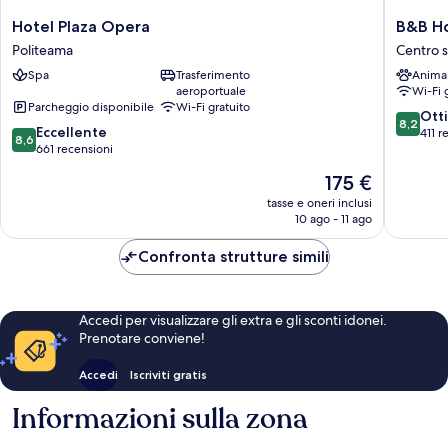
Hotel
B&B
Hotel Plaza Opera
B&B Ho
Plaza
Hotel
Politeama
Centro s
Opera
Palermo
Spa
Trasferimento
Anima
Politeama
Quattro
aeroportuale
Wi-Fi 
Canti
Parcheggio disponibile
Wi-Fi gratuito
Centro
8.2
Ott
8,2
8.6
Eccellente
storico
su
411 r
8,6
su
661 recensioni
di
10,
10,
Palermo
Ottimo,
Il
175 €
Eccellente,
411
prezzo
661
tasse e oneri inclusi
recensio
attuale
10 ago - 11 ago
recensioni
è
175 €
Confronta strutture simili
Accedi per visualizzare gli extra e gli sconti idonei.
Prenotare conviene!
Accedi
Iscriviti gratis
Informazioni sulla zona