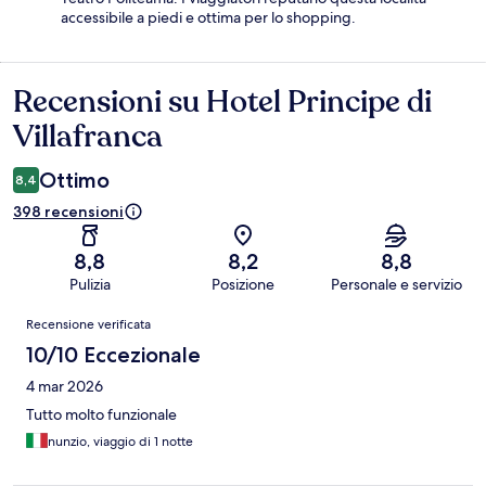
accessibile a piedi e ottima per lo shopping.
Recensioni su Hotel Principe di
Recensioni
Villafranca
Ottimo
8,4
398 recensioni
8,8
8,2
8,8
Pulizia
Posizione
Personale e servizio
Recensioni
Recensione verificata
10/10 Eccezionale
4 mar 2026
Tutto molto funzionale
nunzio, viaggio di 1 notte