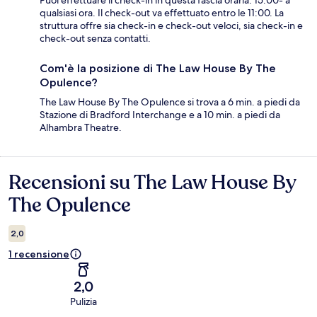
Puoi effettuare il check-in in questa fascia oraria: 15:00- a
qualsiasi ora. Il check-out va effettuato entro le 11:00. La
struttura offre sia check-in e check-out veloci, sia check-in e
check-out senza contatti.
Com'è la posizione di The Law House By The
Opulence?
The Law House By The Opulence si trova a 6 min. a piedi da
Stazione di Bradford Interchange e a 10 min. a piedi da
Alhambra Theatre.
Recensioni su The Law House By
Recensioni
The Opulence
2,0
1 recensione
2,0
Pulizia