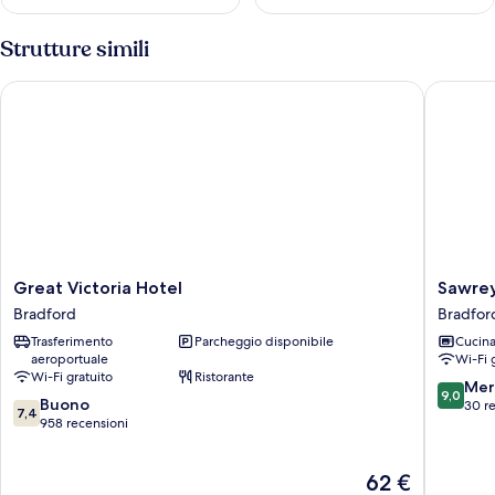
Strutture simili
Great Victoria Hotel
Sawrey S
Great
Sawrey
Great Victoria Hotel
Sawrey
Victoria
Service
Bradford
Bradfor
Hotel
Apartme
Trasferimento
Parcheggio disponibile
Cucin
Bradford
Bradfor
aeroportuale
Wi-Fi 
Wi-Fi gratuito
Ristorante
9.0
Mer
9,0
7.4
Buono
su
30 r
7,4
su
958 recensioni
10,
10,
Meravigl
Buono,
30
Il
62 €
958
recensio