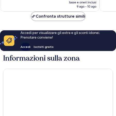
prezzo
recensioni
tasse e oneri inclusi
attuale
9 ago - 10 ago
è
62 €
Confronta strutture simili
Accedi per visualizzare gli extra e gli sconti idonei.
Prenotare conviene!
Accedi
Iscriviti gratis
Informazioni sulla zona