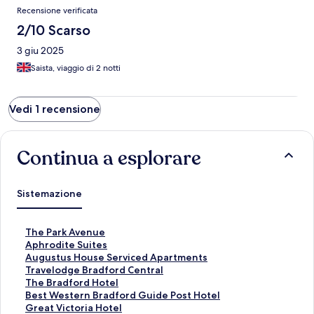
Recensioni
Recensione verificata
2/10 Scarso
3 giu 2025
Saista, viaggio di 2 notti
Vedi 1 recensione
Continua a esplorare
Sistemazione
L
The Park Avenue
i
L
Aphrodite Suites
n
i
L
Augustus House Serviced Apartments
k
n
i
L
Travelodge Bradford Central
c
k
n
i
L
The Bradford Hotel
h
c
k
n
i
L
Best Western Bradford Guide Post Hotel
e
h
c
k
n
i
L
Great Victoria Hotel