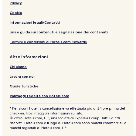
Privacy
l
e
e
-
r
i
t
h
s
o
o
B
o
a
n
l
f
a
t
i
-
4
d
r
r
t
r
Cookie
t
i
d
h
n
B
-
l
d
a
t
m
r
f
C
B
i
P
a
d
a
Informazioni legali/Contatti
e
o
i
a
r
a
n
f
g
b
r
t
t
s
r
d
o
e
Linee guida sui contenuti e segnalazione dei contenuti
y
d
y
l
t
k
E
r
s
Termini e condizioni di Hotels.com Rewards
I
C
V
e
a
i
s
d
H
i
i
y
l
n
c
C
G
t
e
-
l
g
a
e
Altre informazioni
y
w
S
-
p
n
C
s
l
C
e
t
Chi siamo
e
e
i
N
r
n
e
t
e
a
Lavora con noi
t
p
y
a
l
e
s
C
r
Guide turistiche
r
3
e
t
Vantaggi fedeltà con Hotels.com
n
h
t
e
r
C
* Per alcuni hotel la cancellazione va effettuata più di 24 ore prima del
e
i
check-in. Trovi maggiori informazioni sul sito.
© 2026 Hotels.com, L.P., una società di Expedia Group. Tutti i diritti
t
riservati. Hotels.com e il logo di Hotels.com sono marchi commerciali o
y
marchi registrati di Hotels.com, L.P.
!