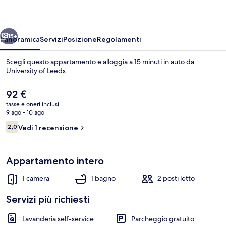
By
The
ietro
Avanti
Opulence
15+
Panoramica
Servizi
Posizione
Regolamenti
Scegli questo appartamento e alloggia a 15 minuti in auto da
University of Leeds.
Il
92 €
prezzo
tasse e oneri inclusi
attuale
9 ago - 10 ago
è
Recensioni
2,0
Vedi 1 recensione
92 €
2,0 su 10
Appartamento, bagno privato | 1 cam
Appartamento intero
1 camera
1 bagno
2 posti letto
Servizi più richiesti
Lavanderia self-service
Parcheggio gratuito