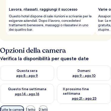
Lavora, rilassati, raggiungi il successo
Varie o
Questo hotel dispone di sale riunioni e scrivanie per le
Assapora 
esigenze aziendali. Dopo il lavoro, concedetevi
bar. La 
trattamenti benessere, massaggi o rilassatevi in uno
gratuita
dei quattro bar.
stupire.
Opzioni della camera
Verifica la disponibilità per queste date
Verifica la disponibilità per questa sera, ago 8 - ago 9
Verifica la disponibilità per d
Questa sera
Domani
ago 8 - ago 9
ago 9 - ago 10
Verifica la disponibilità per questo fine settimana, ago 14 - ag
Verifica la disponibilità per i
Questo fine settimana
Il prossimo fine
settimana
ago 14 - ago 16
ago 21 - ago 23
Filtri
Tutte le camere
1 letto
2 letti