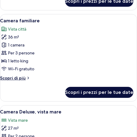
Scopri i prezzi per le tue date
Camera
Premium,
vista
Apri
Camera d'albergo moderna con un letto 
10
mare
Camera familiare
tutte
Vista città
le
36 m²
foto
per
1 camera
Camera
Per 3 persone
familiare
1 letto king
Wi-Fi gratuito
Altri
Scopri di più
dettagli
per
Scopri i prezzi per le tue date
Camera
familiare
Apri
Una camera d'hotel moderna con un let
5
Camera Deluxe, vista mare
tutte
Vista mare
le
27 m²
foto
per
Per 2 persone