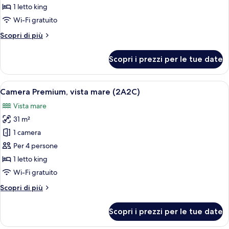
Premium,
1 letto king
vista
Wi-Fi gratuito
mare
Altri
Scopri di più
(2A1C)
dettagli
per
Scopri i prezzi per le tue date
Camera
Premium,
vista
Apri
Una camera d'albergo con un letto gra
5
mare
Camera Premium, vista mare (2A2C)
tutte
(2A1C)
Vista mare
le
31 m²
foto
per
1 camera
Camera
Per 4 persone
Premium,
1 letto king
vista
Wi-Fi gratuito
mare
Altri
Scopri di più
(2A2C)
dettagli
per
Scopri i prezzi per le tue date
Camera
Premium,