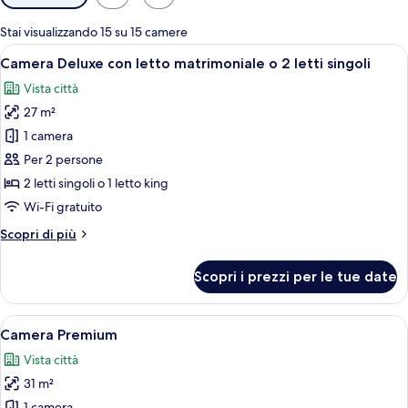
disponibili
per
Stai visualizzando 15 su 15 camere
le
Apri
Camera d'albergo con un letto grande, u
5
Camera Deluxe con letto matrimoniale o 2 letti singoli
camere
tutte
Vista città
le
27 m²
foto
per
1 camera
Camera
Per 2 persone
Deluxe
2 letti singoli o 1 letto king
con
Wi-Fi gratuito
letto
Altri
Scopri di più
matrimoniale
dettagli
o
per
Scopri i prezzi per le tue date
2
Camera
Deluxe
letti
con
Apri
Camera d'albergo moderna con un let
singoli
6
letto
Camera Premium
tutte
matrimoniale
Vista città
o
le
2
31 m²
foto
letti
1 camera