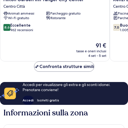
Garden
Solazur
Centro Città
Centro C
Inn
Hotel
Animali ammessi
Parcheggio gratuito
Piscin
Tanger
Centro
Wi-Fi gratuito
Ristorante
Parche
City
Città
Center
8.6
7.0
Eccellente
Buo
8,6
7,0
Centro
su
su
962 recensioni
1.005
Città
10,
10,
Eccellente,
Buono,
Il
91 €
962
1.005
prezzo
recensioni
recensio
tasse e oneri inclusi
attuale
4 set - 5 set
è
91 €
Confronta strutture simili
Accedi per visualizzare gli extra e gli sconti idonei.
Prenotare conviene!
Accedi
Iscriviti gratis
Informazioni sulla zona