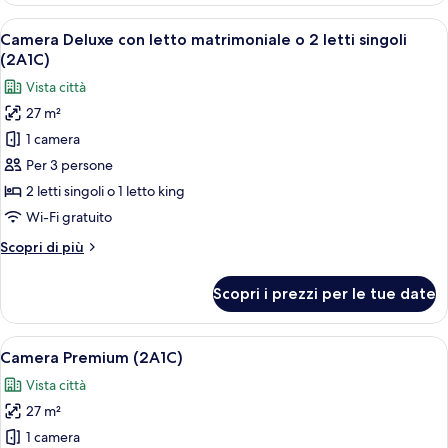
(2A2C)
Apri
Camera d'albergo con un letto grande, u
5
Camera Deluxe con letto matrimoniale o 2 letti singoli
tutte
(2A1C)
le
Vista città
foto
27 m²
per
1 camera
Camera
Deluxe
Per 3 persone
con
2 letti singoli o 1 letto king
letto
Wi-Fi gratuito
matrimoniale
Altri
Scopri di più
o
dettagli
2
per
Scopri i prezzi per le tue date
Camera
letti
Deluxe
singoli
con
Apri
Biancheria da letto di alta qualità, mi
(2A1C)
5
letto
Camera Premium (2A1C)
tutte
matrimoniale
Vista città
o
le
2
27 m²
foto
letti
per
1 camera
singoli