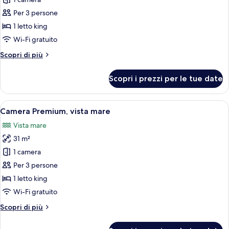
per
singoli
Camera
Per 3 persone
Premium
1 letto king
Wi-Fi gratuito
Altri
Scopri di più
dettagli
per
Scopri i prezzi per le tue date
Camera
Premium
Apri
Una camera d'albergo con un letto gra
5
Camera Premium, vista mare
tutte
Vista mare
le
31 m²
foto
per
1 camera
Camera
Per 3 persone
Premium,
1 letto king
vista
Wi-Fi gratuito
mare
Altri
Scopri di più
dettagli
per