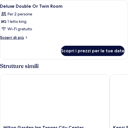
Apri
Biancheria da letto di alta qualità, mi
8
Deluxe Double Or Twin Room
tutte
Per 2 persone
le
1 letto king
foto
per
Wi-Fi gratuito
Deluxe
Altri
Scopri di più
Double
dettagli
per
Or
Scopri i prezzi per le tue date
Deluxe
Twin
Double
Room
Or
Strutture simili
Twin
Room
Hilton Garden Inn Tanger City Center
Kenzi So
Hilton
Kenzi
Hilton Garden Inn Tanger City Center
Kenzi 