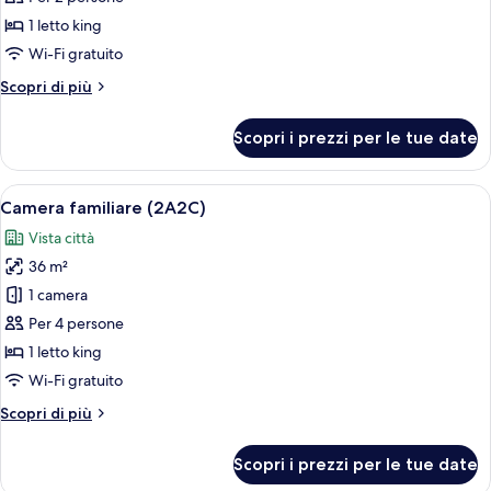
Camera
1 letto king
Deluxe,
Wi-Fi gratuito
vista
Altri
Scopri di più
mare
dettagli
per
Scopri i prezzi per le tue date
Camera
Deluxe,
vista
Apri
Biancheria da letto di alta qualità, mi
13
mare
Camera familiare (2A2C)
tutte
Vista città
le
36 m²
foto
per
1 camera
Camera
Per 4 persone
familiare
1 letto king
(2A2C)
Wi-Fi gratuito
Altri
Scopri di più
dettagli
per
Scopri i prezzi per le tue date
Camera
familiare