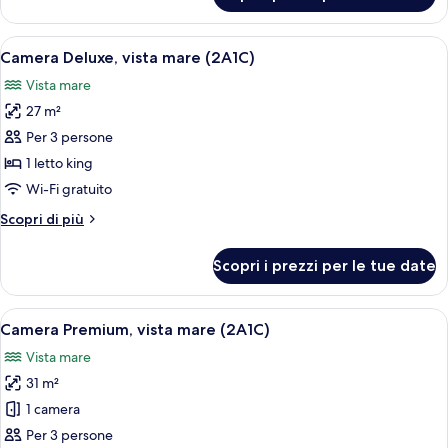
Premium
(2A2C)
Apri
Una camera d'hotel moderna con un let
5
Camera Deluxe, vista mare (2A1C)
tutte
Vista mare
le
27 m²
foto
per
Per 3 persone
Camera
1 letto king
Deluxe,
Wi-Fi gratuito
vista
Altri
Scopri di più
mare
dettagli
(2A1C)
per
Scopri i prezzi per le tue date
Camera
Deluxe,
vista
Apri
Una camera d'albergo con un letto gra
5
mare
Camera Premium, vista mare (2A1C)
tutte
(2A1C)
Vista mare
le
31 m²
foto
per
1 camera
Camera
Per 3 persone