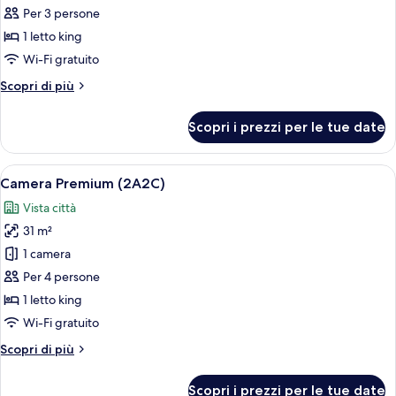
Camera
(2A1C)
Per 3 persone
Premium
1 letto king
(2A1C)
Wi-Fi gratuito
Altri
Scopri di più
dettagli
per
Scopri i prezzi per le tue date
Camera
Premium
(2A1C)
Apri
Biancheria da letto di alta qualità, mi
6
Camera Premium (2A2C)
tutte
Vista città
le
31 m²
foto
per
1 camera
Camera
Per 4 persone
Premium
1 letto king
(2A2C)
Wi-Fi gratuito
Altri
Scopri di più
dettagli
per
Scopri i prezzi per le tue date
Camera