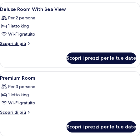
vista
Apri
Biancheria da letto di alta qualità, mi
6
mare
Deluxe Room With Sea View
tutte
(2A2C)
Per 2 persone
le
1 letto king
foto
per
Wi-Fi gratuito
Deluxe
Altri
Scopri di più
Room
dettagli
per
With
Scopri i prezzi per le tue date
Deluxe
Sea
Room
View
With
Apri
Una moderna camera d'hotel con un amp
7
Sea
Premium Room
tutte
View
Per 3 persone
le
1 letto king
foto
per
Wi-Fi gratuito
Premium
Altri
Scopri di più
Room
dettagli
per
Scopri i prezzi per le tue date
Premium
Room