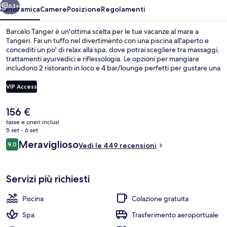
63+
Panoramica
Camere
Posizione
Regolamenti
Barcelo Tanger è un'ottima scelta per le tue vacanze al mare a
Tangeri. Fai un tuffo nel divertimento con una piscina all'aperto e
concediti un po' di relax alla spa, dove potrai scegliere tra massaggi,
trattamenti ayurvedici e riflessologia. Le opzioni per mangiare
includono 2 ristoranti in loco e 4 bar/lounge perfetti per gustare una
bibita fresca. Gli altri punti di forza di questo hotel di lusso includono
una palestra aperta giorno e notte, una terrazza e un giardino. Le
VIP Access
recensioni dei viaggiatori lodano il personale gentile e le condizioni
generali.
Il
156 €
Sala ricevimenti
prezzo
tasse e oneri inclusi
attuale
5 set - 6 set
è
Recensioni
Meraviglioso
9,0
Vedi le 449 recensioni
156 €
9,0 su 10
Servizi più richiesti
Piscina
Colazione gratuita
Spa
Trasferimento aeroportuale