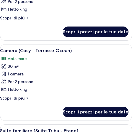
Camera
Per 2 persone
(Cosy
1 letto king
-
Altri
Scopri di più
Terrace
dettagli
(Ground
per
Scopri i prezzi per le tue date
Camera
Floor))
(Cosy
-
Apri
Un letto rifatto con lenzuola bianche
8
Terrace
Camera (Cosy - Terrasse Ocean)
tutte
(Ground
Vista mare
Floor))
le
30 m²
foto
per
1 camera
Camera
Per 2 persone
(Cosy
1 letto king
-
Altri
Scopri di più
Terrasse
dettagli
Ocean)
per
Scopri i prezzi per le tue date
Camera
(Cosy
-
Apri
Una camera da letto con un letto in le
9
Terrasse
Suite familiare (Suite Tribu - Etage)