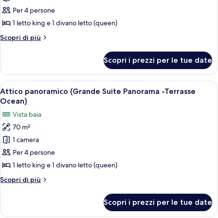
Attico
Per 4 persone
Premium
1 letto king e 1 divano letto (queen)
(Grande
Altri
Scopri di più
Suite
dettagli
Club
per
Scopri i prezzi per le tue date
Attico
-
Premium
Terrasse
(Grande
Apri
Una camera d'albergo moderna con un le
Pays
10
Suite
Attico panoramico (Grande Suite Panorama -Terrasse
tutte
Bas)
Club
Ocean)
-
le
Vista baia
Terrasse
foto
Pays
70 m²
per
Bas)
1 camera
Attico
panoramico
Per 4 persone
(Grande
1 letto king e 1 divano letto (queen)
Suite
Altri
Scopri di più
Panorama
dettagli
-
per
Scopri i prezzi per le tue date
Attico
Terrasse
panoramico