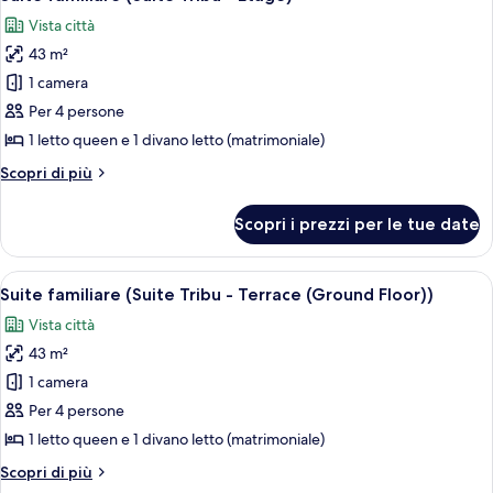
tutte
Ocean)
Vista città
le
43 m²
foto
per
1 camera
Suite
Per 4 persone
familiare
1 letto queen e 1 divano letto (matrimoniale)
(Suite
Altri
Scopri di più
Tribu
dettagli
-
per
Scopri i prezzi per le tue date
Suite
Etage)
familiare
(Suite
Apri
Una camera da letto con un letto, uno 
9
Tribu
Suite familiare (Suite Tribu - Terrace (Ground Floor))
tutte
-
Vista città
Etage)
le
43 m²
foto
per
1 camera
Suite
Per 4 persone
familiare
1 letto queen e 1 divano letto (matrimoniale)
(Suite
Altri
Scopri di più
Tribu
dettagli