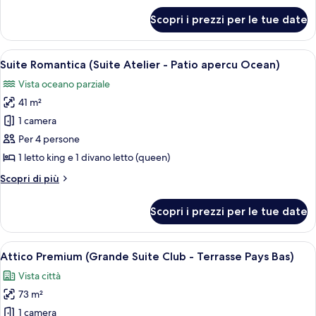
-
per
Scopri i prezzi per le tue date
Suite
Terrace
familiare
(Ground
(Suite
Apri
Una camera da letto con un letto, un 
Floor))
11
Tribu
Suite Romantica (Suite Atelier - Patio apercu Ocean)
tutte
-
Vista oceano parziale
Terrace
le
(Ground
41 m²
foto
Floor))
per
1 camera
Suite
Per 4 persone
Romantica
1 letto king e 1 divano letto (queen)
(Suite
Altri
Scopri di più
Atelier
dettagli
-
per
Scopri i prezzi per le tue date
Suite
Patio
Romantica
apercu
(Suite
Apri
Un letto con cuscini bianchi e verdi, u
Ocean)
10
Atelier
Attico Premium (Grande Suite Club - Terrasse Pays Bas)
tutte
-
Vista città
Patio
le
apercu
73 m²
foto
Ocean)
per
1 camera