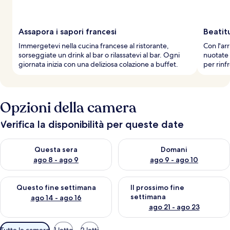
i
a
g
g
Assapora i sapori francesi
Beatit
i
Immergetevi nella cucina francese al ristorante,
Con l'arr
a
sorseggiate un drink al bar o rilassatevi al bar. Ogni
nuotate 
t
giornata inizia con una deliziosa colazione a buffet.
per rinfr
o
r
i
Opzioni della camera
Verifica la disponibilità per queste date
Verifica la disponibilità per questa sera, ago 8 - ago 9
Verifica la disponibilità per d
Questa sera
Domani
ago 8 - ago 9
ago 9 - ago 10
Verifica la disponibilità per questo fine settimana, ago 14 - ag
Verifica la disponibilità per i
Questo fine settimana
Il prossimo fine
settimana
ago 14 - ago 16
ago 21 - ago 23
Filtri
Tutte le camere
1 letto
2 letti