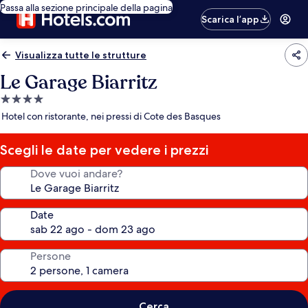
Passa alla sezione principale della pagina
Scarica l’app
Visualizza tutte le strutture
Le Garage Biarritz
Struttura
a
Hotel con ristorante, nei pressi di Cote des Basques
4.0
stelle
Scegli le date per vedere i prezzi
Dove vuoi andare?
Date
Persone
Cerca