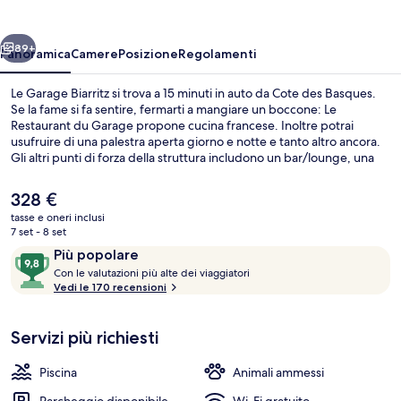
ietro
Avanti
89+
Panoramica
Camere
Posizione
Regolamenti
Le Garage Biarritz si trova a 15 minuti in auto da Cote des Basques.
Se la fame si fa sentire, fermarti a mangiare un boccone: Le
Restaurant du Garage propone cucina francese. Inoltre potrai
usufruire di una palestra aperta giorno e notte e tanto altro ancora.
Gli altri punti di forza della struttura includono un bar/lounge, una
piscina stagionale all'aperto e una terrazza. Altri viaggiatori
apprezzano il personale gentile della struttura.
Il
328 €
prezzo
tasse e oneri inclusi
attuale
7 set - 8 set
Attico panoramico (Grande Suite Pano
è
Recensioni
9,8
Più popolare
328 €
C
su
Con le valutazioni più alte dei viaggiatori
o
Vedi le 170 recensioni
10,
n
Più
popolare
Servizi più richiesti
l
e
Piscina
Animali ammessi
v
a