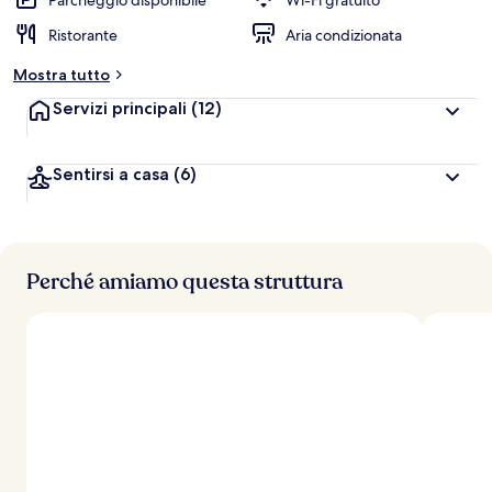
Parcheggio disponibile
Wi-Fi gratuito
l
Ristorante
Aria condizionata
u
t
Mostra tutto
a
z
Servizi principali
(12)
i
o
n
Sentirsi a casa
(6)
i
p
i
ù
Perché amiamo questa struttura
a
l
t
e
d
e
i
v