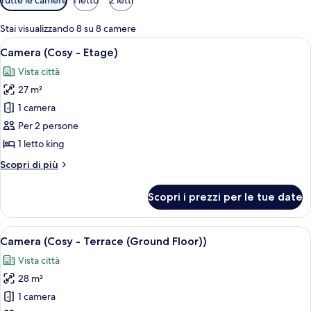
disponibili
per
Stai visualizzando 8 su 8 camere
le
Apri
Una camera d'albergo moderna con un l
6
Camera (Cosy - Etage)
camere
tutte
Vista città
le
27 m²
foto
per
1 camera
Camera
Per 2 persone
(Cosy
1 letto king
-
Altri
Scopri di più
Etage)
dettagli
per
Scopri i prezzi per le tue date
Camera
(Cosy
-
Apri
Camera d'albergo con un letto grande, 
6
Etage)
Camera (Cosy - Terrace (Ground Floor))
tutte
Vista città
le
28 m²
foto
per
1 camera