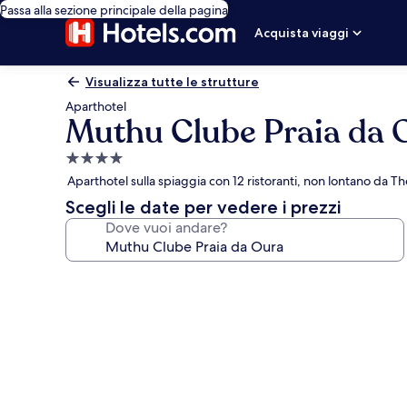
Passa alla sezione principale della pagina
Acquista viaggi
Visualizza tutte le strutture
Aparthotel
Muthu Clube Praia da 
Struttura
a
Aparthotel sulla spiaggia con 12 ristoranti, non lontano da Th
4.0
Scegli le date per vedere i prezzi
stelle
Dove vuoi andare?
Galleria
fotografica
per
Muthu
Clube