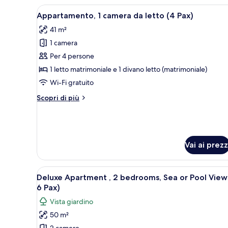
(2
Apri
Un letto rifatto con lenzuola
Pax)
7
Appartamento, 1 camera da letto (4 Pax)
tutte
41 m²
le
1 camera
foto
per
Per 4 persone
Appartamento,
1 letto matrimoniale e 1 divano letto (matrimoniale)
1
Wi-Fi gratuito
camera
Altri
Scopri di più
da
dettagli
letto
per
Appartamento,
(4
1
Pax)
camera
Vai ai prezz
da
letto
(4
Apri
Un letto rifatto con cura, con 
11
Deluxe Apartment , 2 bedrooms, Sea or Pool View
Pax)
tutte
6 Pax)
le
Vista giardino
foto
50 m²
per
2 camere