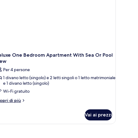
ol
hildren)
ew
ults
ildren)
eluxe One Bedroom Apartment With Sea Or Pool
iew
Per 4 persone
1 divano letto (singolo) e 2 letti singoli o 1 letto matrimoniale
e 1 divano letto (singolo)
Wi-Fi gratuito
tri
opri di più
ttagli
r
Vai ai prezzi
luxe
ne
edroom
artment