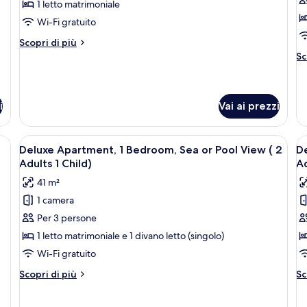
Appartamento,
A
Pax)
1 letto matrimoniale
1
1
Wi-Fi gratuito
camera
c
Altri
Scopri di più
da
d
dettagli
Al
Sc
letto
l
per
de
Appartamento,
(2
(
pe
1
Ap
Pax)
A
camera
1
i
Vai ai prezzi
2
da
ca
C
letto
da
tto, una lampada rossa, un armadio e una finestra vista edifici.
(2
Apri
Una camera d'hotel con un letto, due 
A
le
8
Deluxe Apartment, 1 Bedroom, Sea or Pool View ( 2
De
Pax)
(2
tutte
t
Adults 1 Child)
Ad
Ad
le
le
2
41 m²
foto
f
Ch
1 camera
per
p
Per 3 persone
Deluxe
D
Apartment,
A
1 letto matrimoniale e 1 divano letto (singolo)
1
1
Wi-Fi gratuito
Bedroom,
B
Altri
Al
Scopri di più
Sc
Sea
S
dettagli
de
or
per
o
pe