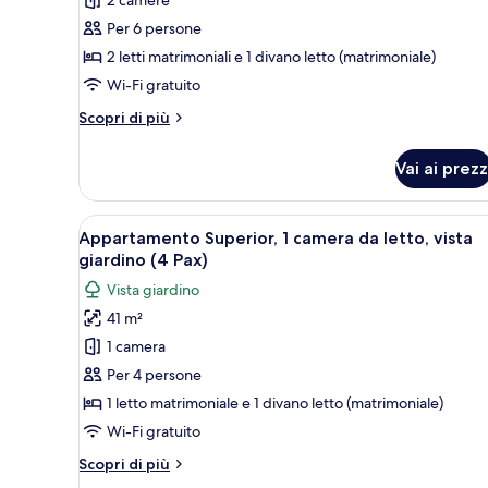
Deluxe
Apartment
Per 6 persone
,
2 letti matrimoniali e 1 divano letto (matrimoniale)
2
Wi-Fi gratuito
bedrooms,
Altri
Scopri di più
Sea
dettagli
or
per
Vai ai prezz
Deluxe
Pool
Apartment
View
,
Apri
Una camera d'albergo con un le
(
6
2
Appartamento Superior, 1 camera da letto, vista
tutte
6
bedrooms,
giardino (4 Pax)
Sea
le
Pax)
Vista giardino
or
foto
Pool
41 m²
per
View
1 camera
Appartamento
(
6
Superior,
Per 4 persone
Pax)
1
1 letto matrimoniale e 1 divano letto (matrimoniale)
camera
Wi-Fi gratuito
da
Altri
Scopri di più
letto,
dettagli