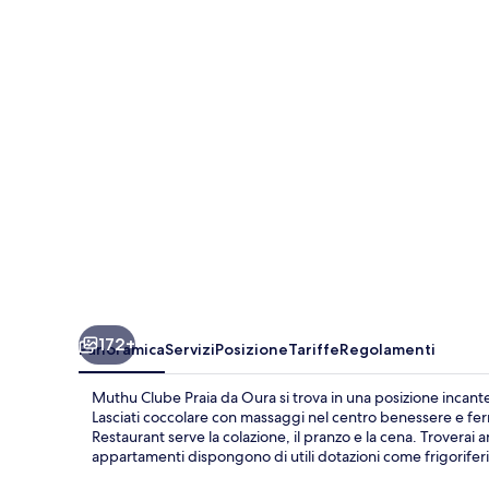
Praia
da
Oura
172+
Panoramica
Servizi
Posizione
Tariffe
Regolamenti
Muthu Clube Praia da Oura si trova in una posizione incantev
Lasciati coccolare con massaggi nel centro benessere e ferm
Restaurant serve la colazione, il pranzo e la cena. Troverai
appartamenti dispongono di utili dotazioni come frigorifer