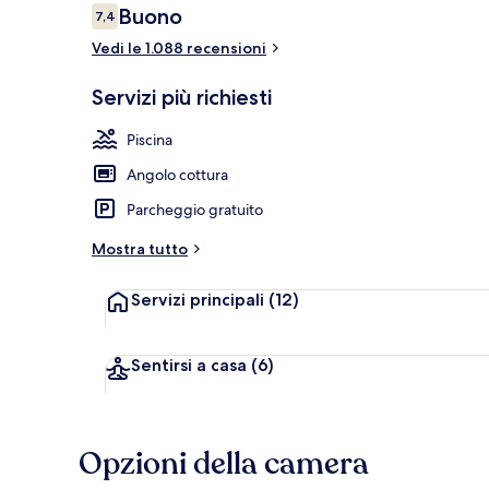
Recensioni
Buono
7,4
7,4 su 10
Vedi le 1.088 recensioni
Vista dalla st
Servizi più richiesti
Piscina
Angolo cottura
Parcheggio gratuito
Mostra tutto
Servizi principali
(12)
Sentirsi a casa
(6)
Opzioni della camera