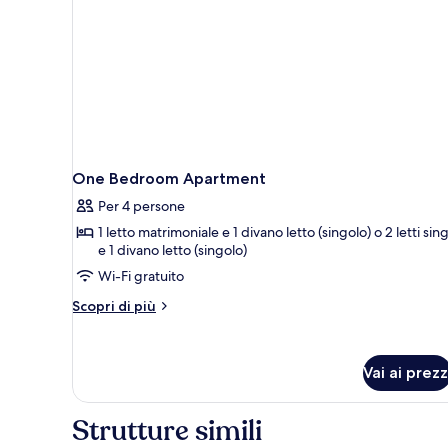
View
(
2
Pax)
One Bedroom Apartment
Per 4 persone
1 letto matrimoniale e 1 divano letto (singolo) o 2 letti sing
e 1 divano letto (singolo)
Wi-Fi gratuito
Altri
Scopri di più
dettagli
per
One
Vai ai prezz
Bedroom
Apartment
Strutture simili