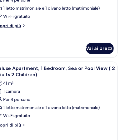
ppartamento,
1 letto matrimoniale e 1 divano letto (matrimoniale)
amera
Wi-Fi gratuito
a
tri
opri di più
etto
ttagli
2
r
partamento,
dults
Vai ai prezzi
mera
hildren)
comodini, una parete con motivo geometrico, una lampada rossa, un quadro i
pri
Una camera d'hotel con un letto, due comodin
tto
9
luxe Apartment, 1 Bedroom, Sea or Pool View ( 2
utte
ults 2 Children)
ults
41 m²
oto
ildren)
1 camera
er
Per 4 persone
eluxe
partment,
1 letto matrimoniale e 1 divano letto (matrimoniale)
Wi-Fi gratuito
edroom,
tri
opri di più
ea
ttagli
r
r