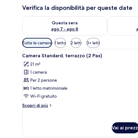
Verifica la disponibilità per queste date
Verifica la disponibilità per questa sera, ago 7 - ago
Verifica la di
Questa sera
ago 7 - ago 8
Filtri
Tutte le camere
1 letto
2 letti
3+ letti
disponibili
Apri
Una camera d'albergo con un le
per
6
Camera Standard, terrazzo (2 Pax)
tutte
le
21 m²
le
camere
1 camera
foto
per
Per 2 persone
Camera
1 letto matrimoniale
Standard,
Wi-Fi gratuito
terrazzo
Altri
Scopri di più
(2
dettagli
Pax)
per
Camera
Standard,
Vai ai prezz
terrazzo