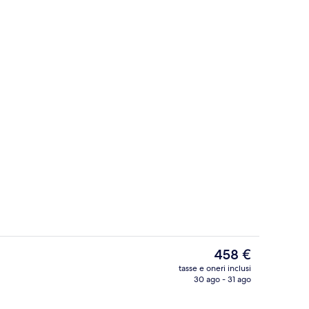
perto
12 ristoranti; aperti a colazione, a pra
Il
458 €
prezzo
tasse e oneri inclusi
attuale
30 ago - 31 ago
perto
Terrazza/patio
è
458 €