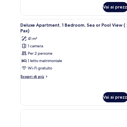
vista
per
Vai ai prezz
Appartamento
giardino
Superior,
(4
1
Apri
Una camera d'hotel con un let
Pax)
8
camera
Deluxe Apartment, 1 Bedroom, Sea or Pool View (
tutte
da
Pax)
letto,
le
41 m²
vista
foto
giardino
1 camera
per
(4
Per 2 persone
Deluxe
Pax)
Apartment,
1 letto matrimoniale
1
Wi-Fi gratuito
Bedroom,
Altri
Scopri di più
Sea
dettagli
or
per
Deluxe
Pool
Apartment,
Vai ai prezz
View
1
(
Bedroom,
Sea
2
or
Pax)
Pool