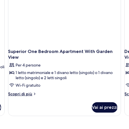
or
or
2
Pool
Po
C
View
Vi
(4
(
Pax)
2
Ad
2
Ch
Superior One Bedroom Apartment With Garden
D
View
V
Per 4 persone
oli
1 letto matrimoniale e 1 divano letto (singolo) o 1 divano
letto (singolo) e 2 letti singoli
Wi-Fi gratuito
Altri
Al
Scopri di più
Sc
dettagli
de
per
pe
i
Vai ai prezzi
Superior
De
One
O
Bedroom
B
Apartment
Ap