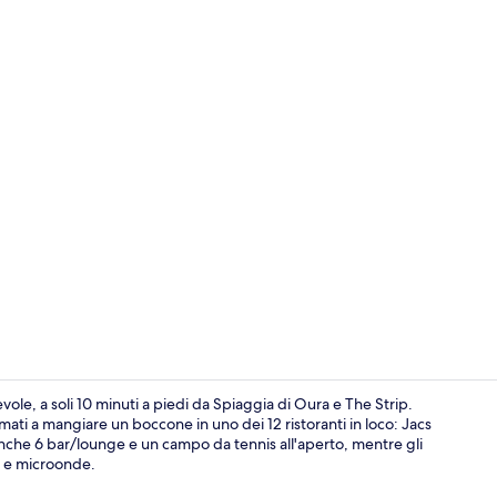
Piscina all'a
ole, a soli 10 minuti a piedi da Spiaggia di Oura e The Strip.
ati a mangiare un boccone in uno dei 12 ristoranti in loco: Jacs
 anche 6 bar/lounge e un campo da tennis all'aperto, mentre gli
Piscina all'a
i e microonde.