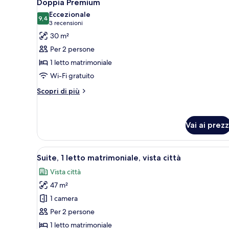
6
Doppia Premium
tutte
Eccezionale
le
9,4
9,4 su 10
(3
3 recensioni
foto
recensioni)
30 m²
per
Per 2 persone
Doppia
1 letto matrimoniale
Premium
Wi-Fi gratuito
Altri
Scopri di più
dettagli
per
Doppia
Vai ai prezz
Premium
Apri
Un soggiorno moderno con una 
6
Suite, 1 letto matrimoniale, vista città
tutte
Vista città
le
47 m²
foto
per
1 camera
Suite,
Per 2 persone
1
1 letto matrimoniale