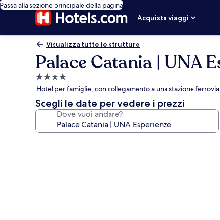
Passa alla sezione principale della pagina
Acquista viaggi
Visualizza tutte le strutture
Palace Catania | UNA E
Struttura
a
Hotel per famiglie, con collegamento a una stazione ferroviar
4.0
Scegli le date per vedere i prezzi
stelle
Dove vuoi andare?
Galleria
fotografica
per
Palace
Catania
|