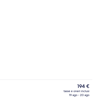
Esterni
ncer
Il
194 €
prezzo
tasse e oneri inclusi
attuale
19 ago - 20 ago
Camera doppia (Prestige) | Biancheria d
è
194 €