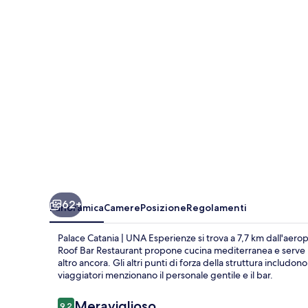
UNA
Esperienze
62+
Panoramica
Camere
Posizione
Regolamenti
Palace Catania | UNA Esperienze si trova a 7,7 km dall'aero
Roof Bar Restaurant propone cucina mediterranea e serve il 
altro ancora. Gli altri punti di forza della struttura includ
viaggiatori menzionano il personale gentile e il bar.
Recensioni
Meraviglioso
9,2