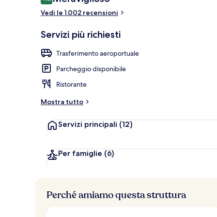
9,2 su 10
Vedi le 1.002 recensioni
Servizio di p
Servizi più richiesti
Trasferimento aeroportuale
Parcheggio disponibile
Ristorante
Mostra tutto
Servizi principali
(12)
Per famiglie
(6)
Perché amiamo questa struttura