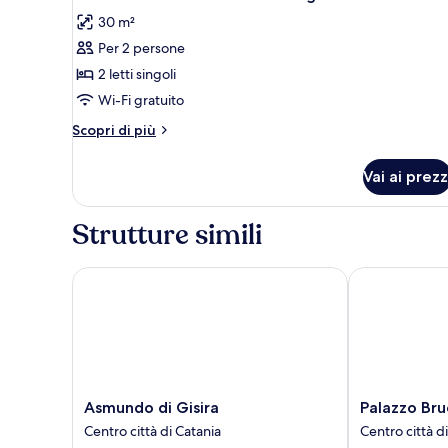
tutte
30 m²
le
Per 2 persone
foto
per
2 letti singoli
Camera
Wi-Fi gratuito
Premium
Altri
Scopri di più
con
dettagli
2
per
Vai ai prezz
Camera
letti
Premium
singoli
con
Strutture simili
2
letti
singoli
Asmundo di Gisira
Palazzo Bruca
Asmundo
Palazzo
Asmundo di Gisira
Palazzo Bru
di
Bruca
Centro città di Catania
Centro città d
Gisira
Catania