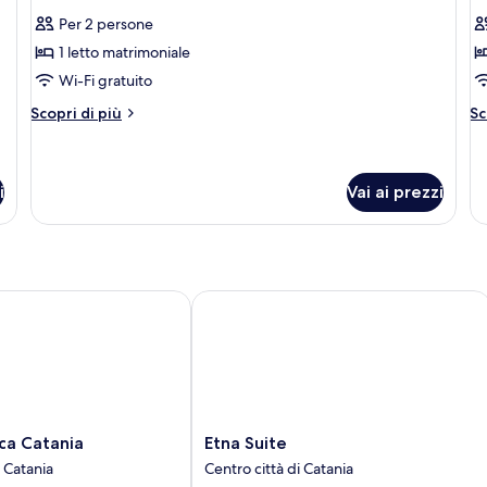
tutte
t
letti
Per 2 persone
singoli
le
le
1 letto matrimoniale
foto
f
per
p
Wi-Fi gratuito
Deluxe
P
Altri
Al
Scopri di più
Sc
Double
D
dettagli
de
per
pe
Room
R
Deluxe
P
Double
Do
i
Vai ai prezzi
Room
R
 Catania
Etna Suite
Etna
ca Catania
Etna Suite
Suite
i Catania
Centro città di Catania
Centro