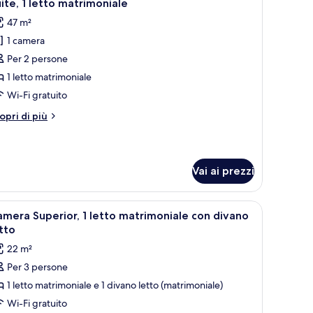
5
ite, 1 letto matrimoniale
utte
47 m²
1 camera
oto
er
Per 2 persone
ite,
1 letto matrimoniale
Wi-Fi gratuito
etto
tri
opri di più
atrimoniale
ttagli
r
ite,
Vai ai prezzi
tto
trimoniale
rutta.
a scrivania con una lampada, una sedia e una finestra con tende.
pri
Una camera d'albergo con un letto, una scrivan
5
mera Superior, 1 letto matrimoniale con divano
utte
tto
22 m²
oto
Per 3 persone
er
1 letto matrimoniale e 1 divano letto (matrimoniale)
amera
uperior,
Wi-Fi gratuito