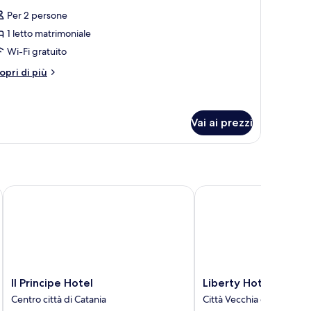
utte
Per 2 persone
1 letto matrimoniale
oto
er
Wi-Fi gratuito
remium
tri
opri di più
ouble
ttagli
r
oom
remium
uble
Vai ai prezzi
oom
Il Principe Hotel
Liberty Hotel
Il
Liberty
Il Principe Hotel
Liberty Hotel
Principe
Hotel
Centro città di Catania
Città Vecchia di Catania
Hotel
Città