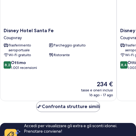
Disney
Disney
Disney Hotel Santa Fe
Disney
Hotel
Hotel
Coupvray
Coupvr
Santa
Cheyen
Trasferimento
Parcheggio gratuito
Trasfe
Fe
Coupvra
aeroportuale
aeropo
Coupvray
Wi-Fi gratuito
Ristorante
Wi-Fi 
8.2
8.4
Ottimo
Ott
8,2
8,4
su
su
1.001 recensioni
1.003
10,
10,
Ottimo,
Ottimo,
Il
234 €
1.001
1.003
prezzo
recensioni
recensio
tasse e oneri inclusi
attuale
16 ago - 17 ago
è
234 €
Confronta strutture simili
Accedi per visualizzare gli extra e gli sconti idonei.
Prenotare conviene!