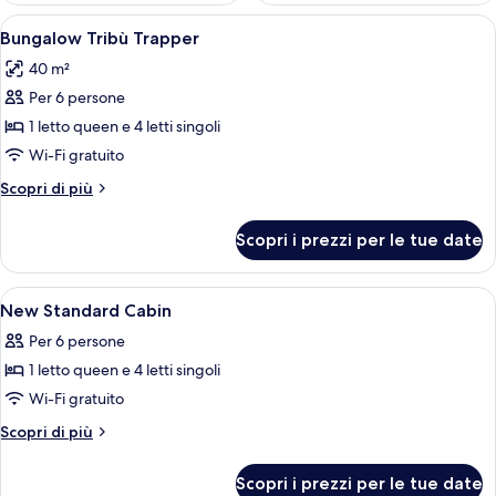
Apri
Un letto rifatto con lenzuola bianche
12
Bungalow Tribù Trapper
tutte
40 m²
le
Per 6 persone
foto
per
1 letto queen e 4 letti singoli
Bungalow
Wi-Fi gratuito
Tribù
Altri
Scopri di più
Trapper
dettagli
per
Scopri i prezzi per le tue date
Bungalow
Tribù
Trapper
Apri
2 camere, una cassaforte in camera, t
8
New Standard Cabin
tutte
Per 6 persone
le
1 letto queen e 4 letti singoli
foto
per
Wi-Fi gratuito
New
Altri
Scopri di più
Standard
dettagli
per
Cabin
Scopri i prezzi per le tue date
New