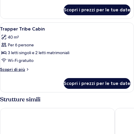
Cabin
dettagli
per
Scopri i prezzi per le tue date
New
Standard
Cabin
Apri
2 camere, una cassaforte in camera, t
3
Trapper Tribe Cabin
tutte
40 m²
le
Per 6 persone
foto
per
3 letti singoli e 2 letti matrimoniali
Trapper
Wi-Fi gratuito
Tribe
Altri
Scopri di più
Cabin
dettagli
per
Scopri i prezzi per le tue date
Trapper
Tribe
Cabin
Strutture simili
Disney Hotel Santa Fe
Disney H