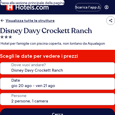
Passa alla sezione principale della pagina
Scarica l’app
Visualizza tutte le strutture
Disney Davy Crockett Ranch
Struttura
a
Hotel per famiglie con piscina coperta, non lontano da Aqualagon
3.0
stelle
Scegli le date per vedere i prezzi
Dove vuoi andare?
Date
Persone
Cerca