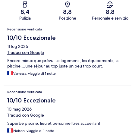
8,4
8,8
8,8
Pulizia
Posizione
Personale e servizio
Recensioni
Recensione verificata
10/10 Eccezionale
11 lug 2026
Traduci con Google
Encore mieux que prévu. Le logement , les équipements, la
piscine....une séjour au top juste un peu trop court.
Vanessa, viaggio di 1 notte
Recensione verificata
10/10 Eccezionale
10 mag 2026
Traduci con Google
Superbe piscine, lieu et personnel très accueillant
Nelson, viaggio di 1 notte