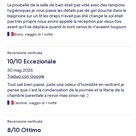
La poubelle de la salle de bain était pas vidé avec des tampons
hygiéniques je vous passe les détails pas de gel douche dans la
baignoire sur un lit les draps n'avait pas été changé le sol était
pas très propre nous avons appelé la réception par deux fois
avant qu'il se déplace quand ils sont venus ils n'avaient toujours
pas changé la poubelle la qualité de service est à revoir
Bruno, viaggio di 1 notte
dommage
Recensione verificata
10/10 Eccezionale
30 mag 2026
Traduci con Google
Tout sait bien passé, juste une odeur d’humidité en rentrant je
pense que c’est la condensation de la journée et la literie de la
chambre parentale à revoir mais sinon ras :)
Caroline, viaggio di 1 notte
Recensione verificata
8/10 Ottimo