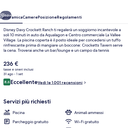
Ranch
ietro
Avanti
66+
Panoramica
Camere
Posizione
Regolamenti
Disney Davy Crockett Ranch ti regalerà un soggiorno incantevole a
soli 10 minuti in auto da Aqualagon e Centro commerciale La Vallee
Village. La piscina coperta è il posto ideale per concedersi un tuffo
rinfrescante prima di mangiare un boccone: Crocketts Tavern serve
la cena. Troverai anche un bar/lounge e un campo da tennis
coperto, mentre le dotazioni in camera includono frigoriferi e
microonde. I viaggiatori apprezzano la piscina e il personale gentile
Il
236 €
del posto.
prezzo
tasse e oneri inclusi
attuale
31 ago - 1 set
Piscina coperta, con ingresso dalle 09:0
è
Recensioni
Eccellente
8,6
Vedi le 1.001 recensioni
236 €
8,6 su 10
Servizi più richiesti
Piscina
Animali ammessi
Parcheggio gratuito
Wi-Fi gratuito