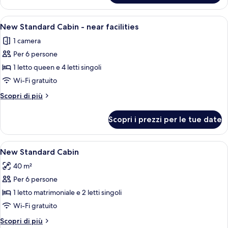
Standard
Cabin
Apri
2 camere, una cassaforte in camera, t
8
New Standard Cabin - near facilities
tutte
1 camera
le
Per 6 persone
foto
per
1 letto queen e 4 letti singoli
New
Wi-Fi gratuito
Standard
Altri
Scopri di più
Cabin
dettagli
-
per
Scopri i prezzi per le tue date
New
near
Standard
facilities
Cabin
Apri
2 camere, una cassaforte in camera, t
5
-
New Standard Cabin
tutte
near
40 m²
facilities
le
Per 6 persone
foto
per
1 letto matrimoniale e 2 letti singoli
New
Wi-Fi gratuito
Standard
Altri
Scopri di più