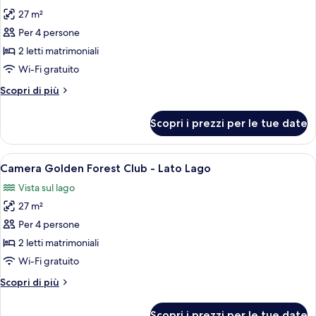
tutte
Lago
i
27 m²
-
le
servizi
vicino
Per 4 persone
foto
dell'hotel
a
per
2 letti matrimoniali
tutti
Camera
i
Wi-Fi gratuito
servizi
Golden
Altri
Scopri di più
dell'hotel
Forest
dettagli
Club
per
Scopri i prezzi per le tue date
Camera
Golden
Forest
Apri
Camera d'albergo con due letti, una sc
7
Club
Camera Golden Forest Club - Lato Lago
tutte
Vista sul lago
le
27 m²
foto
per
Per 4 persone
Camera
2 letti matrimoniali
Golden
Wi-Fi gratuito
Forest
Altri
Scopri di più
Club
dettagli
-
per
Scopri i prezzi per le tue date