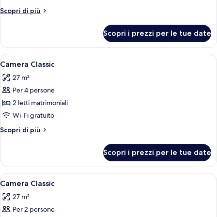
Classic
Altri
Scopri di più
(Renovated)
dettagli
per
Scopri i prezzi per le tue date
Camera
Classic
(Renovated)
Apri
Una cassaforte in camera, tende oscur
5
Camera Classic
tutte
27 m²
le
Per 4 persone
foto
per
2 letti matrimoniali
Camera
Wi-Fi gratuito
Classic
Altri
Scopri di più
dettagli
per
Scopri i prezzi per le tue date
Camera
Classic
Apri
Una cassaforte in camera, tende oscur
5
Camera Classic
tutte
27 m²
le
Per 2 persone
foto