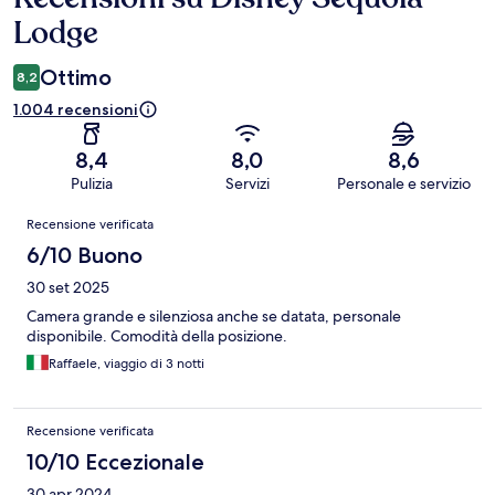
Lodge
Ottimo
8,2
1.004 recensioni
8,4
8,0
8,6
Pulizia
Servizi
Personale e servizio
Recensioni
Recensione verificata
6/10 Buono
30 set 2025
Camera grande e silenziosa anche se datata, personale
disponibile. Comodità della posizione.
Raffaele, viaggio di 3 notti
Recensione verificata
10/10 Eccezionale
30 apr 2024