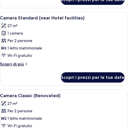
Camera
Lato
Golden
Lago
Forest
Apri
Una camera d'albergo con un letto, un
6
Club
Camera Standard (near Hotel facilities)
tutte
-
27 m²
Lato
le
Lago
1 camera
foto
per
Per 2 persone
Camera
1 letto matrimoniale
Standard
Wi-Fi gratuito
(near
Altri
Scopri di più
Hotel
dettagli
facilities)
per
Scopri i prezzi per le tue date
Camera
Standard
(near
Apri
Una cassaforte in camera, tende oscur
5
Hotel
Camera Classic (Renovated)
tutte
facilities)
27 m²
le
Per 2 persone
foto
per
1 letto matrimoniale
Camera
Wi-Fi gratuito