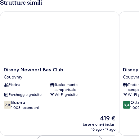
Strutture simili
side
facilities
-
Disney Newport Bay Club
Disney H
Lake
side
Disney
Disney
Disney Newport Bay Club
Disney
Newport
Hotel
Coupvray
Coupvr
Bay
Cheyen
Piscina
Trasferimento
Trasfe
Club
Coupvra
aeroportuale
aeropo
Coupvray
Parcheggio gratuito
Wi-Fi gratuito
Wi-Fi 
7.8
8.4
Buono
Ott
7,8
8,4
su
su
1.003 recensioni
1.005
10,
10,
Il
419 €
Buono,
Ottimo,
prezzo
1.003
1.005
tasse e oneri inclusi
attuale
16 ago - 17 ago
recensioni
recensio
è