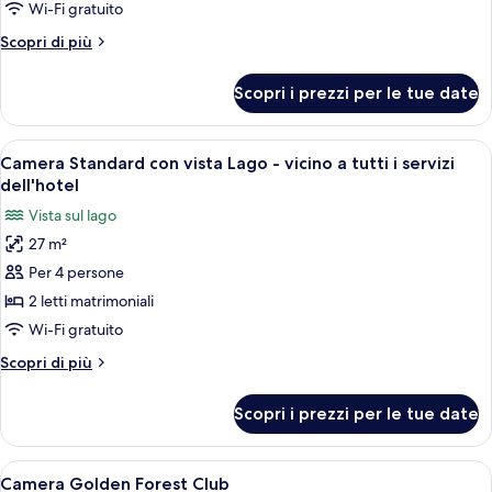
Camera
Wi-Fi gratuito
Standard
Altri
Scopri di più
-
dettagli
vicino
per
Scopri i prezzi per le tue date
Camera
a
Standard
tutti
-
Apri
Una camera d'albergo con due letti, un
i
7
vicino
Camera Standard con vista Lago - vicino a tutti i servizi
tutte
a
servizi
dell'hotel
tutti
le
dell'hotel
Vista sul lago
i
foto
servizi
27 m²
per
dell'hotel
Per 4 persone
Camera
Standard
2 letti matrimoniali
con
Wi-Fi gratuito
vista
Altri
Scopri di più
Lago
dettagli
-
per
Scopri i prezzi per le tue date
Camera
vicino
Standard
a
con
Apri
Camera d'albergo con due letti, cias
tutti
6
vista
Camera Golden Forest Club