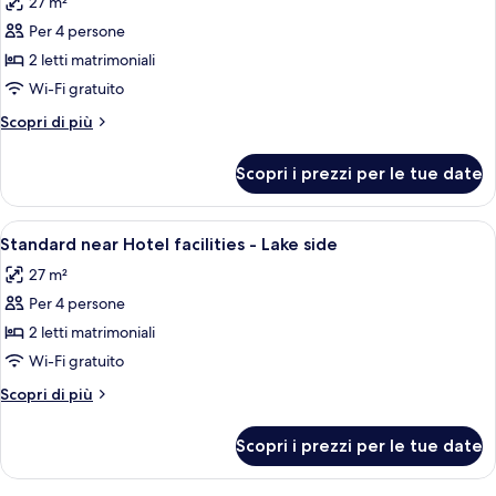
27 m²
le
Per 4 persone
foto
per
2 letti matrimoniali
Standard
Wi-Fi gratuito
near
Altri
Scopri di più
Hotel
dettagli
facilities
per
Scopri i prezzi per le tue date
Standard
near
Hotel
Apri
Una camera d'albergo con un letto, un
3
facilities
Standard near Hotel facilities - Lake side
tutte
27 m²
le
Per 4 persone
foto
per
2 letti matrimoniali
Standard
Wi-Fi gratuito
near
Altri
Scopri di più
Hotel
dettagli
facilities
per
Scopri i prezzi per le tue date
Standard
-
near
Lake
Hotel