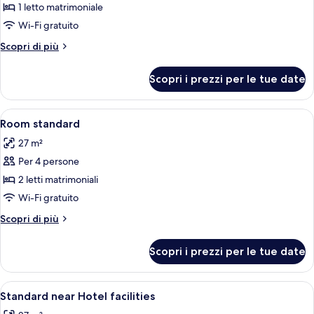
per
1 letto matrimoniale
Camera
Wi-Fi gratuito
Classic
Altri
Scopri di più
dettagli
per
Scopri i prezzi per le tue date
Camera
Classic
Apri
Una camera d'albergo con due letti, un
3
Room standard
tutte
27 m²
le
Per 4 persone
foto
per
2 letti matrimoniali
Room
Wi-Fi gratuito
standard
Altri
Scopri di più
dettagli
per
Scopri i prezzi per le tue date
Room
standard
Apri
Una cassaforte in camera, tende oscur
3
Standard near Hotel facilities
tutte