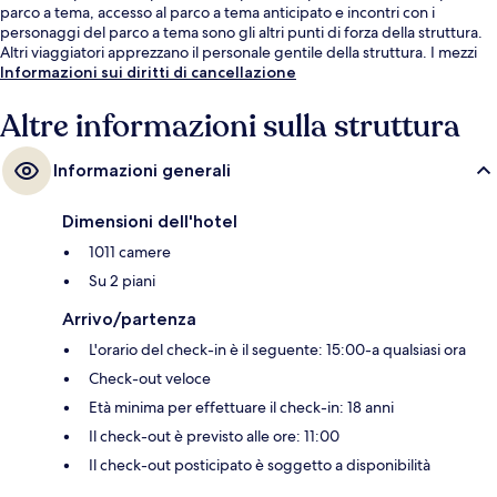
parco a tema, accesso al parco a tema anticipato e incontri con i
personaggi del parco a tema sono gli altri punti di forza della struttura.
Altri viaggiatori apprezzano il personale gentile della struttura. I mezzi
pubblici sono a poca distanza: Stazione RER di Marne la Vallée-Chessy è
Informazioni sui diritti di cancellazione
a 10 min a piedi.
Altre informazioni sulla struttura
Informazioni generali
Dimensioni dell'hotel
1011 camere
Su 2 piani
Arrivo/partenza
L'orario del check-in è il seguente: 15:00-a qualsiasi ora
Check-out veloce
Età minima per effettuare il check-in: 18 anni
Il check-out è previsto alle ore: 11:00
Il check-out posticipato è soggetto a disponibilità