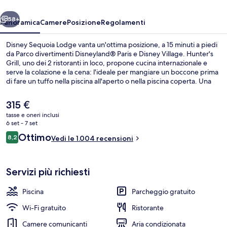
ietro
Avanti
58+
Panoramica
Camere
Posizione
Regolamenti
Disney Sequoia Lodge vanta un'ottima posizione, a 15 minuti a piedi
da Parco divertimenti Disneyland® Paris e Disney Village. Hunter's
Grill, uno dei 2 ristoranti in loco, propone cucina internazionale e
serve la colazione e la cena: l'ideale per mangiare un boccone prima
di fare un tuffo nella piscina all'aperto o nella piscina coperta. Una
navetta per il parco a tema, accesso al parco a tema anticipato e
incontri con i personaggi del parco a tema sono gli altri punti di forza
Il
315 €
della struttura. Altri viaggiatori apprezzano il personale gentile della
prezzo
tasse e oneri inclusi
struttura. I mezzi pubblici sono a poca distanza: Stazione RER di
attuale
6 set - 7 set
Marne la Vallée-Chessy è a 10 min a piedi.
Piscina coperta, piscina all'aperto
è
Recensioni
Ottimo
8,2
Vedi le 1.004 recensioni
315 €
8,2 su 10
Servizi più richiesti
Piscina
Parcheggio gratuito
Wi-Fi gratuito
Ristorante
Camere comunicanti
Aria condizionata