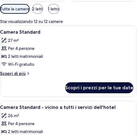
Filtri
Tutte le camere
2 letti
1 letto
disponibili
per
Stai visualizzando 12 su 12 camere
le
Apri
Una camera d'albergo con due letti, un
7
Camera Standard
camere
tutte
27 m²
le
Per 4 persone
foto
per
2 letti matrimoniali
Camera
Wi-Fi gratuito
Standard
Altri
Scopri di più
dettagli
per
Scopri i prezzi per le tue date
Camera
Standard
Apri
Una camera d'albergo con un letto, un
7
Camera Standard - vicino a tutti i servizi dell'hotel
tutte
26 m²
le
Per 4 persone
foto
per
2 letti matrimoniali