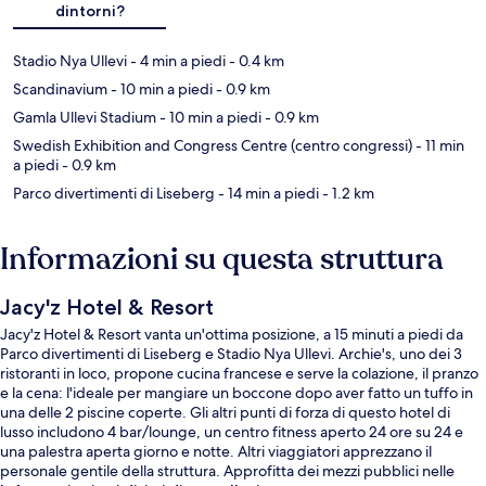
dintorni?
Stadio Nya Ullevi
- 4 min a piedi
- 0.4 km
Scandinavium
- 10 min a piedi
- 0.9 km
Gamla Ullevi Stadium
- 10 min a piedi
- 0.9 km
Swedish Exhibition and Congress Centre (centro congressi)
- 11 min
a piedi
- 0.9 km
Parco divertimenti di Liseberg
- 14 min a piedi
- 1.2 km
Informazioni su questa struttura
Jacy'z Hotel & Resort
Jacy'z Hotel & Resort vanta un'ottima posizione, a 15 minuti a piedi da
Parco divertimenti di Liseberg e Stadio Nya Ullevi. Archie's, uno dei 3
ristoranti in loco, propone cucina francese e serve la colazione, il pranzo
e la cena: l'ideale per mangiare un boccone dopo aver fatto un tuffo in
una delle 2 piscine coperte. Gli altri punti di forza di questo hotel di
lusso includono 4 bar/lounge, un centro fitness aperto 24 ore su 24 e
una palestra aperta giorno e notte. Altri viaggiatori apprezzano il
personale gentile della struttura. Approfitta dei mezzi pubblici nelle