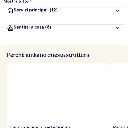
Mostra tutto
Servizi principali
(12)
Sentirsi a casa
(6)
Perché amiamo questa struttura
Lavoro e gioco perfezionati
Paradis