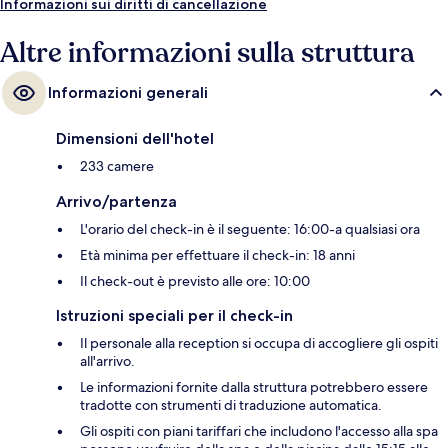
vicinanze: Fermata del tram di Ullevi-Södra è a 8 min e Fermata del tram
Informazioni sui diritti di cancellazione
di Ullevi Norra a 9 min a piedi.
Altre informazioni sulla struttura
Informazioni generali
Dimensioni dell'hotel
233 camere
Arrivo/partenza
L'orario del check-in è il seguente: 16:00-a qualsiasi ora
Età minima per effettuare il check-in: 18 anni
Il check-out è previsto alle ore: 10:00
Istruzioni speciali per il check-in
Il personale alla reception si occupa di accogliere gli ospiti
all'arrivo.
Le informazioni fornite dalla struttura potrebbero essere
tradotte con strumenti di traduzione automatica.
Gli ospiti con piani tariffari che includono l'accesso alla spa