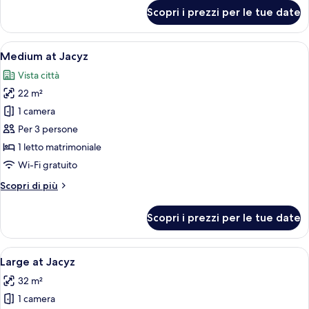
per
Scopri i prezzi per le tue date
Small
at
Jacyz
Apri
Una camera d'albergo moderna con un 
5
Medium at Jacyz
tutte
Vista città
le
22 m²
foto
per
1 camera
Medium
Per 3 persone
at
1 letto matrimoniale
Jacyz
Wi-Fi gratuito
Altri
Scopri di più
dettagli
per
Scopri i prezzi per le tue date
Medium
at
Jacyz
Apri
Una camera d'albergo moderna con un l
5
Large at Jacyz
tutte
32 m²
le
1 camera
foto