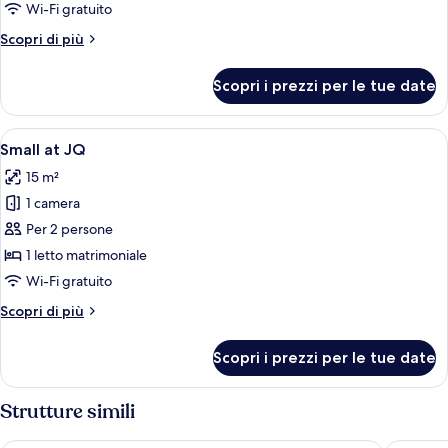
JQ
Wi-Fi gratuito
Altri
Scopri di più
dettagli
per
Scopri i prezzi per le tue date
Medium
at
JQ
Apri
Camera d'albergo con un letto grande,
5
Small at JQ
tutte
15 m²
le
1 camera
foto
per
Per 2 persone
Small
1 letto matrimoniale
at
Wi-Fi gratuito
JQ
Altri
Scopri di più
dettagli
per
Scopri i prezzi per le tue date
Small
at
JQ
Strutture simili