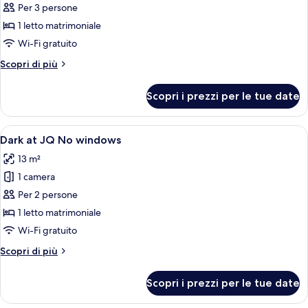
per
Per 3 persone
Large
1 letto matrimoniale
at
Wi-Fi gratuito
Jacyz
Altri
Scopri di più
dettagli
per
Scopri i prezzi per le tue date
Large
at
Jacyz
Apri
Una camera d'albergo con un letto gr
4
Dark at JQ No windows
tutte
13 m²
le
1 camera
foto
per
Per 2 persone
Dark
1 letto matrimoniale
at
Wi-Fi gratuito
JQ
Altri
Scopri di più
No
dettagli
windows
per
Scopri i prezzi per le tue date
Dark
at