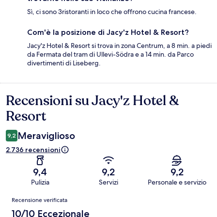
Sì, ci sono 3ristoranti in loco che offrono cucina francese.
Com'è la posizione di Jacy'z Hotel & Resort?
Jacy'z Hotel & Resort si trova in zona Centrum, a 8 min. a piedi
da Fermata del tram di Ullevi-Södra e a 14 min. da Parco
divertimenti di Liseberg.
Recensioni su Jacy'z Hotel &
Recensioni
Resort
Meraviglioso
9,2
2.736 recensioni
9,4
9,2
9,2
Pulizia
Servizi
Personale e servizio
Recensioni
Recensione verificata
10/10 Eccezionale