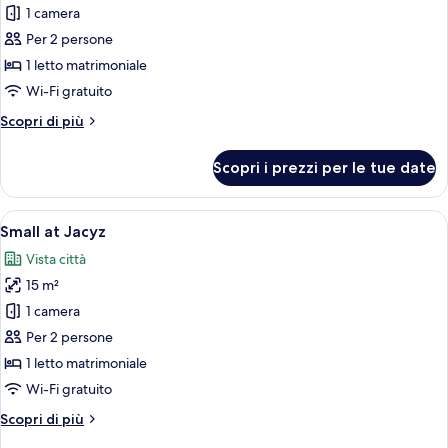
1 camera
foto
per
Per 2 persone
Dark
1 letto matrimoniale
at
Wi-Fi gratuito
Jacyz
Altri
Scopri di più
No
dettagli
windows
per
Scopri i prezzi per le tue date
Dark
at
Jacyz
Apri
Camera d'albergo moderna con un letto,
3
No
Small at Jacyz
tutte
windows
Vista città
le
15 m²
foto
per
1 camera
Small
Per 2 persone
at
1 letto matrimoniale
Jacyz
Wi-Fi gratuito
Altri
Scopri di più
dettagli