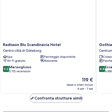
Radisson Blu Scandinavia Hotel
Gothia 
Radisson
Gothia
Radisson Blu Scandinavia Hotel
Gothia
Blu
Towers
Centro città di Göteborg
Centru
Scandinavia
&
Spa
Parcheggio disponibile
Colazi
Hotel
Upper
Wi-Fi gratuito
Ristorante
Parche
Centro
House
città
Centru
9.2
8.8
Meraviglioso
Ecc
9,2
8,8
di
su
su
3.712 recensioni
6.188
Göteborg
10,
10,
Il
119 €
Meraviglioso,
Eccellen
prezzo
3.712
6.188
tasse e oneri inclusi
attuale
6 set - 7 set
recensioni
recensio
è
119 €
Confronta strutture simili