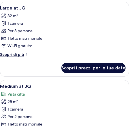
JQ
Apri
Una camera d'albergo con un'ampia fin
4
No
Large at JQ
tutte
windows
32 m²
le
1 camera
foto
per
Per 3 persone
Large
1 letto matrimoniale
at
Wi-Fi gratuito
JQ
Altri
Scopri di più
dettagli
per
Scopri i prezzi per le tue date
Large
at
JQ
Apri
Una camera d'albergo moderna con diva
5
Medium at JQ
tutte
Vista città
le
25 m²
foto
per
1 camera
Medium
Per 2 persone
at
1 letto matrimoniale