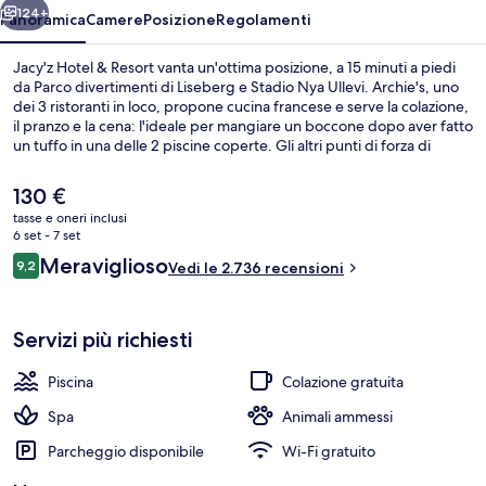
124+
Panoramica
Camere
Posizione
Regolamenti
Jacy'z Hotel & Resort vanta un'ottima posizione, a 15 minuti a piedi
da Parco divertimenti di Liseberg e Stadio Nya Ullevi. Archie's, uno
dei 3 ristoranti in loco, propone cucina francese e serve la colazione,
il pranzo e la cena: l'ideale per mangiare un boccone dopo aver fatto
un tuffo in una delle 2 piscine coperte. Gli altri punti di forza di
questo hotel di lusso includono 4 bar/lounge, un centro fitness
aperto 24 ore su 24 e una palestra aperta giorno e notte. Altri
Il
130 €
viaggiatori apprezzano il personale gentile della struttura.
prezzo
tasse e oneri inclusi
Approfitta dei mezzi pubblici nelle vicinanze: Fermata del tram di
attuale
6 set - 7 set
Ullevi-Södra è a 8 min e Fermata del tram di Ullevi Norra a 9 min a
2 piscine coperte, piscina stagionale all
è
Recensioni
piedi.
Meraviglioso
9,2
Vedi le 2.736 recensioni
130 €
9,2 su 10
Servizi più richiesti
Piscina
Colazione gratuita
Spa
Animali ammessi
Parcheggio disponibile
Wi-Fi gratuito