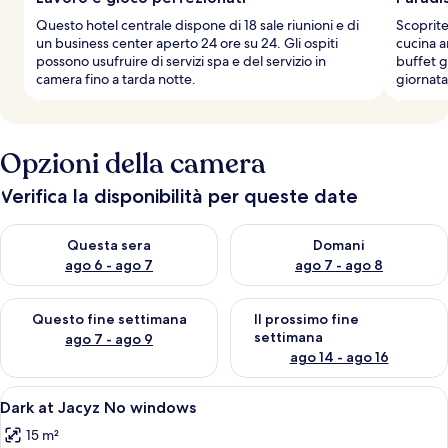
Questo hotel centrale dispone di 18 sale riunioni e di
Scoprite
un business center aperto 24 ore su 24. Gli ospiti
cucina a
possono usufruire di servizi spa e del servizio in
buffet g
camera fino a tarda notte.
giornata
Opzioni della camera
Verifica la disponibilità per queste date
Verifica la disponibilità per questa sera, ago 6 - ago 7
Verifica la disponibilità per d
Questa sera
Domani
ago 6 - ago 7
ago 7 - ago 8
Verifica la disponibilità per questo fine settimana, ago 7 - ago
Verifica la disponibilità per il
Questo fine settimana
Il prossimo fine
settimana
ago 7 - ago 9
ago 14 - ago 16
Apri
Una camera d'albergo con un letto, un
4
Dark at Jacyz No windows
tutte
15 m²
le