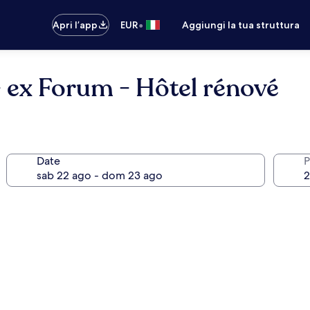
•
Apri l’app
EUR
Aggiungi la tua struttura
 ex Forum - Hôtel rénové
Date
P