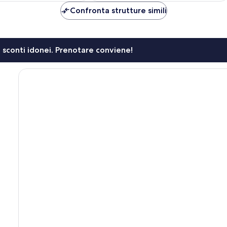
198 €
371 €
Confronta strutture simili
li sconti idonei. Prenotare conviene!