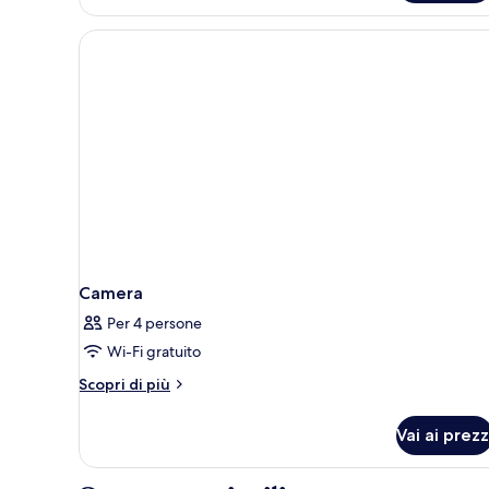
Camera
Per 4 persone
Wi-Fi gratuito
Altri
Scopri di più
dettagli
per
Vai ai prezz
Camera