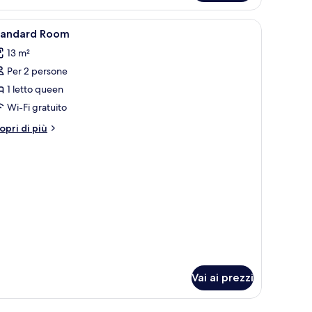
ngoli
perior
n
pri
Una scrivania, tende oscuranti, insonorizzazi
3
tto
tandard Room
utte
trimoniale
13 m²
Per 2 persone
oto
tti
er
1 letto queen
ngoli
tandard
Wi-Fi gratuito
oom
tri
opri di più
ttagli
r
andard
oom
Vai ai prezzi