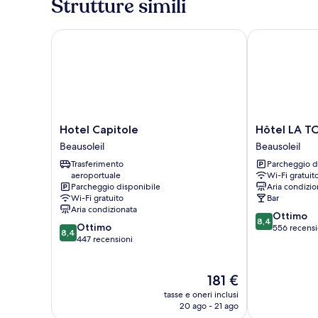
Strutture simili
Hotel Capitole
Hôtel LA TON
Hotel
Hôtel
Hotel Capitole
Hôtel LA T
Capitole
LA
Beausoleil
Beausoleil
Beausoleil
TONKINE
Trasferimento
Parcheggio d
ex
aeroportuale
Wi-Fi gratuit
Olympia
Parcheggio disponibile
Aria condizio
Beausoleil
Wi-Fi gratuito
Bar
Aria condizionata
8.4
Ottimo
8,4
8.4
Ottimo
su
556 recensi
8,4
su
447 recensioni
10,
10,
Ottimo,
Ottimo,
556
447
Il
181 €
recensioni
recensioni
prezzo
tasse e oneri inclusi
attuale
20 ago - 21 ago
è