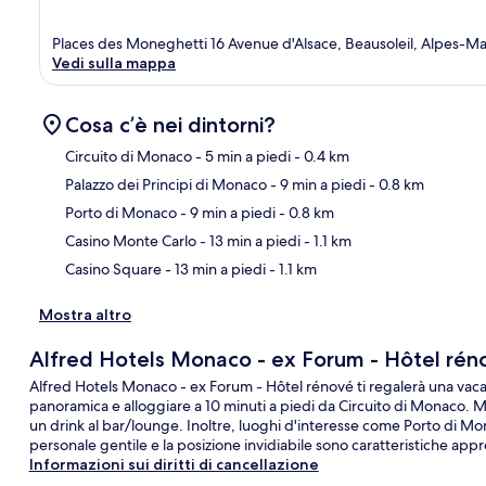
Places des Moneghetti 16 Avenue d'Alsace, Beausoleil, Alpes-Ma
Vedi sulla mappa
Cosa c’è nei dintorni?
Circuito di Monaco
- 5 min a piedi
- 0.4 km
Palazzo dei Principi di Monaco
- 9 min a piedi
- 0.8 km
Ma
Porto di Monaco
- 9 min a piedi
- 0.8 km
Casino Monte Carlo
- 13 min a piedi
- 1.1 km
Casino Square
- 13 min a piedi
- 1.1 km
Mostra altro
Alfred Hotels Monaco - ex Forum - Hôtel rén
Alfred Hotels Monaco - ex Forum - Hôtel rénové ti regalerà una vacanz
panoramica e alloggiare a 10 minuti a piedi da Circuito di Monaco. M
un drink al bar/lounge. Inoltre, luoghi d'interesse come Porto di Mona
personale gentile e la posizione invidiabile sono caratteristiche appr
Informazioni sui diritti di cancellazione