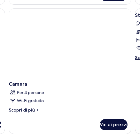
si
Su
co
A
le
S
t
ma
o
le
2
f
le
p
si
S
R
Al
Sc
de
pe
St
R
Camera
Per 4 persone
Wi-Fi gratuito
Altri
Scopri di più
dettagli
per
i
Vai ai prezzi
Camera