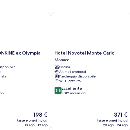
KINE ex Olympia
Hotel Novotel Monte Carlo
Hotel
ONKINE ex Olympia
Hotel Novotel Monte Carlo
Novotel
Monaco
Monte
isponibile
Piscina
Carlo
o
Animali ammessi
Monaco
nata
Parcheggio disponibile
Wi-Fi gratuito
8.8
Eccellente
8,8
su
oni
1.012 recensioni
10,
Eccellente,
1.012
Il
Il
198 €
371 €
recensioni
prezzo
prezzo
tasse e oneri inclusi
tasse e oneri inclusi
attuale
attuale
18 ago - 19 ago
23 ago - 24 ago
è
è