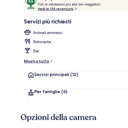
C
su
Con le valutazioni più alte dei viaggiatori
o
Vedi le 176 recensioni
10,
n
Più
Terrazza/pat
Servizi più richiesti
popolare
l
e
Animali ammessi
v
Ristorante
a
l
Bar
u
t
Mostra tutto
a
z
Servizi principali
(12)
i
o
n
i
Per famiglie
(6)
p
i
ù
Opzioni della camera
a
l