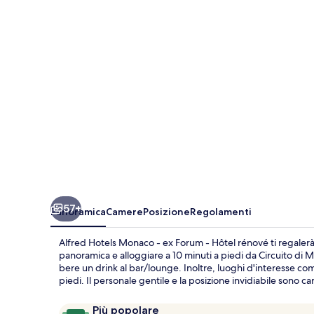
-
ex
Forum
-
Hôtel
rénové
57+
Panoramica
Camere
Posizione
Regolamenti
Alfred Hotels Monaco - ex Forum - Hôtel rénové ti regalerà 
panoramica e alloggiare a 10 minuti a piedi da Circuito di 
bere un drink al bar/lounge. Inoltre, luoghi d'interesse co
piedi. Il personale gentile e la posizione invidiabile sono ca
Recensioni
9,6
Più popolare