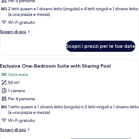
Luxury
Per 5 persone
Two-
2 letti queen e 1 divano letto (singolo) o 4 letti singoli e 1 divano letto
Bedroom
(a una piazza e mezza)
Suite
Wi-Fi gratuito
Altri
Scopri di più
dettagli
per
Scopri i prezzi per le tue date
Luxury
Two-
Bedroom
Apri
Un soggiorno con divano, tavolino, tel
4
Suite
Exclusive One-Bedroom Suite with Sharing Pool
tutte
Vista mare
le
50 m²
foto
per
1 camera
Exclusive
Per 4 persone
One-
1 letto queen e 1 divano letto (singolo) o 2 letti singoli e 1 divano letto
Bedroom
(a una piazza e mezza)
Suite
Wi-Fi gratuito
with
Altri
Scopri di più
Sharing
dettagli