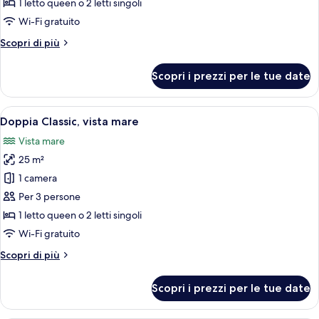
1 letto queen o 2 letti singoli
Suite
Wi-Fi gratuito
with
Altri
Scopri di più
private
dettagli
Jetted
per
Scopri i prezzi per le tue date
Tub
Exclusive
Junior
or
Suite
Apri
Una camera d'albergo con un letto gra
Pool
4
with
Doppia Classic, vista mare
tutte
private
Vista mare
Jetted
le
Tub
25 m²
foto
or
per
1 camera
Pool
Doppia
Per 3 persone
Classic,
1 letto queen o 2 letti singoli
vista
Wi-Fi gratuito
mare
Altri
Scopri di più
dettagli
per
Scopri i prezzi per le tue date
Doppia
Classic,
vista