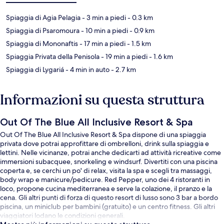
Spiaggia di Agia Pelagia
- 3 min a piedi
- 0.3 km
Spiaggia di Psaromoura
- 10 min a piedi
- 0.9 km
Spiaggia di Mononaftis
- 17 min a piedi
- 1.5 km
Spiaggia Privata della Penisola
- 19 min a piedi
- 1.6 km
Spiaggia di Lygariá
- 4 min in auto
- 2.7 km
Informazioni su questa struttura
Out Of The Blue All Inclusive Resort & Spa
Out Of The Blue All Inclusive Resort & Spa dispone di una spiaggia
privata dove potrai approfittare di ombrelloni, drink sulla spiaggia e
lettini. Nelle vicinanze, potrai anche dedicarti ad attività ricreative come
immersioni subacquee, snorkeling e windsurf. Divertiti con una piscina
coperta e, se cerchi un po' di relax, visita la spa e scegli tra massaggi,
body wrap e manicure/pedicure. Red Pepper, uno dei 4 ristoranti in
loco, propone cucina mediterranea e serve la colazione, il pranzo e la
cena. Gli altri punti di forza di questo resort di lusso sono 3 bar a bordo
piscina, un miniclub per bambini (gratuito) e un centro fitness. Gli altri
viaggiatori lodano le condizioni generali.