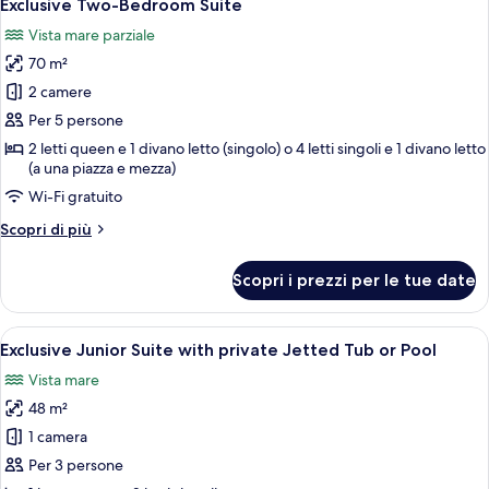
5
giardino
Exclusive Two-Bedroom Suite
tutte
Vista mare parziale
le
70 m²
foto
per
2 camere
Exclusive
Per 5 persone
Two-
2 letti queen e 1 divano letto (singolo) o 4 letti singoli e 1 divano letto
Bedroom
(a una piazza e mezza)
Suite
Wi-Fi gratuito
Altri
Scopri di più
dettagli
per
Scopri i prezzi per le tue date
Exclusive
Two-
Bedroom
Apri
Una camera da letto moderna con un le
5
Suite
Exclusive Junior Suite with private Jetted Tub or Pool
tutte
Vista mare
le
48 m²
foto
per
1 camera
Exclusive
Per 3 persone
Junior