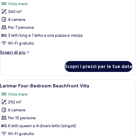
Vista mare
Private
le
Pool
360 m²
foto
per
4 camere
Emerald
Per 7 persone
Villa
3 letti king e 1 letto a una piazza e mezza
Four-
Wi-Fi gratuito
Bedroom
Altri
Scopri di più
with
dettagli
Private
per
Scopri i prezzi per le tue date
Pool
Emerald
Villa
Four-
Apri
Un balcone con vista sul mare, arredat
16
Bedroom
Larimar Four-Bedroom Beachfront Villa
tutte
with
Vista mare
Private
le
Pool
292 m²
foto
per
6 camere
Larimar
Per 15 persone
Four-
6 letti queen e 4 divani letto (singoli)
Bedroom
Wi-Fi gratuito