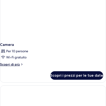
Camera
Per 10 persone
Wi-Fi gratuito
Altri
Scopri di più
dettagli
per
Scopri i prezzi per le tue date
Camera