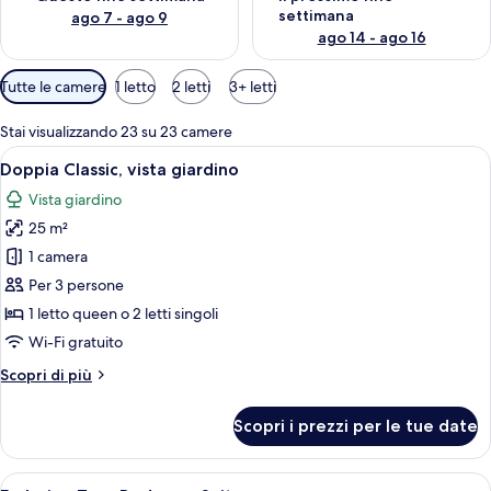
settimana
ago 7 - ago 9
ago 14 - ago 16
Filtri
Tutte le camere
1 letto
2 letti
3+ letti
disponibili
per
Stai visualizzando 23 su 23 camere
le
Apri
Camera d'albergo con due letti, un com
4
Doppia Classic, vista giardino
camere
tutte
Vista giardino
le
25 m²
foto
per
1 camera
Doppia
Per 3 persone
Classic,
1 letto queen o 2 letti singoli
vista
Wi-Fi gratuito
giardino
Altri
Scopri di più
dettagli
per
Scopri i prezzi per le tue date
Doppia
Classic,
vista
Apri
Una camera d'albergo con un letto, una