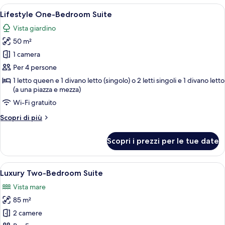
Bedroom
Apri
Camera d'albergo moderna con un letto
5
Maisonette
Lifestyle One-Bedroom Suite
tutte
Individual
Vista giardino
Pool
le
50 m²
foto
per
1 camera
Lifestyle
Per 4 persone
One-
1 letto queen e 1 divano letto (singolo) o 2 letti singoli e 1 divano letto
Bedroom
(a una piazza e mezza)
Suite
Wi-Fi gratuito
Altri
Scopri di più
dettagli
per
Scopri i prezzi per le tue date
Lifestyle
One-
Bedroom
Apri
Una camera d'albergo con un letto, un'
6
Suite
Luxury Two-Bedroom Suite
tutte
Vista mare
le
85 m²
foto
per
2 camere