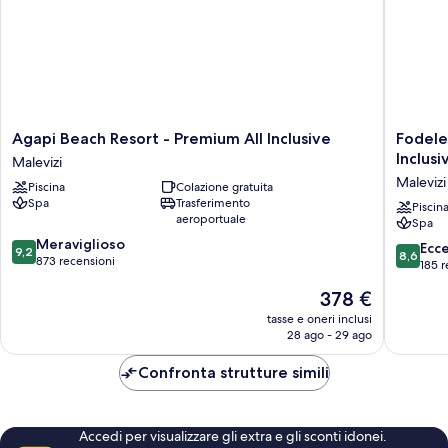
Agapi
Fodele
Agapi Beach Resort - Premium All Inclusive
Fodele
Beach
Beach
Inclusi
Malevizi
Resort
&
Malevizi
Piscina
Colazione gratuita
-
Water
Spa
Trasferimento
Premium
Park
Piscin
aeroportuale
Spa
All
Holiday
9.2
Inclusive
Meraviglioso
Resort
8.6
Ecc
9,2
8,6
su
Malevizi
873 recensioni
-
su
185 r
10,
All
10,
Il
378 €
Meraviglioso,
Inclusiv
Eccellen
prezzo
873
Malevizi
185
tasse e oneri inclusi
attuale
recensioni
28 ago - 29 ago
recensio
è
378 €
Confronta strutture simili
Accedi per visualizzare gli extra e gli sconti idonei.