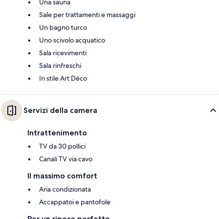
Una sauna
Sale per trattamenti e massaggi
Un bagno turco
Uno scivolo acquatico
Sala ricevimenti
Sala rinfreschi
In stile Art Déco
Servizi della camera
Intrattenimento
TV da 30 pollici
Canali TV via cavo
Il massimo comfort
Aria condizionata
Accappatoi e pantofole
Per un riposo perfetto