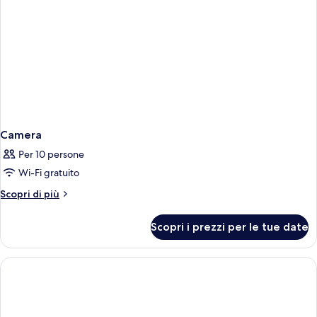
Camera
Per 10 persone
Wi-Fi gratuito
Altri
Scopri di più
dettagli
per
Scopri i prezzi per le tue date
Camera