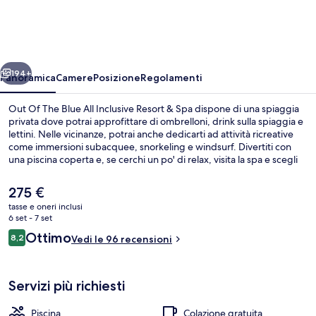
The
Blue
All
ietro
Avanti
Inclusive
194+
Panoramica
Camere
Posizione
Regolamenti
Resort
Out Of The Blue All Inclusive Resort & Spa dispone di una spiaggia
&
privata dove potrai approfittare di ombrelloni, drink sulla spiaggia e
lettini. Nelle vicinanze, potrai anche dedicarti ad attività ricreative
Spa
come immersioni subacquee, snorkeling e windsurf. Divertiti con
una piscina coperta e, se cerchi un po' di relax, visita la spa e scegli
tra massaggi, body wrap e manicure/pedicure. Red Pepper, uno dei
4 ristoranti in loco, propone cucina mediterranea e serve la
Il
275 €
colazione, il pranzo e la cena. Gli altri punti di forza di questo resort
prezzo
tasse e oneri inclusi
di lusso sono 3 bar a bordo piscina, un miniclub per bambini
attuale
6 set - 7 set
(gratuito) e un centro fitness. Gli altri viaggiatori lodano le condizioni
Larimar Four-Bedroom Beachfront Villa
è
Recensioni
generali.
Ottimo
8,2
Vedi le 96 recensioni
275 €
8,2 su 10
Servizi più richiesti
Piscina
Colazione gratuita