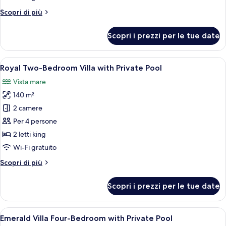
with
Altri
Scopri di più
Sea
dettagli
View
per
Scopri i prezzi per le tue date
Lifestyle
One-
Bedroom
Apri
Una piscina con vista sull'oceano, pal
7
Suite
Royal Two-Bedroom Villa with Private Pool
tutte
with
Vista mare
Sea
le
View
140 m²
foto
per
2 camere
Royal
Per 4 persone
Two-
2 letti king
Bedroom
Wi-Fi gratuito
Villa
Altri
Scopri di più
with
dettagli
Private
per
Scopri i prezzi per le tue date
Pool
Royal
Two-
Bedroom
Apri
Una camera da letto moderna con un le
1
Villa
Emerald Villa Four-Bedroom with Private Pool
tutte
with