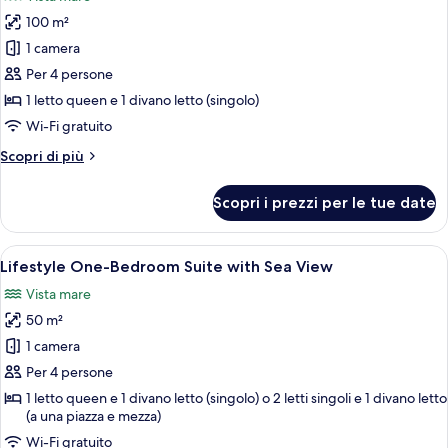
foto
100 m²
per
1 camera
Exclusive
Seafront
Per 4 persone
One-
1 letto queen e 1 divano letto (singolo)
Bedroom
Wi-Fi gratuito
Maisonette
Altri
Scopri di più
Individual
dettagli
Pool
per
Scopri i prezzi per le tue date
Exclusive
Seafront
One-
Apri
Camera d'albergo moderna con un letto
5
Bedroom
Lifestyle One-Bedroom Suite with Sea View
tutte
Maisonette
Vista mare
Individual
le
Pool
50 m²
foto
per
1 camera
Lifestyle
Per 4 persone
One-
1 letto queen e 1 divano letto (singolo) o 2 letti singoli e 1 divano letto
Bedroom
(a una piazza e mezza)
Suite
Wi-Fi gratuito