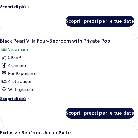
Beachfront
Altri
Scopri di più
Villa
dettagli
per
Scopri i prezzi per le tue date
Larimar
Four-
Bedroom
Apri
Un’area piscina interna di lusso con vi
27
Beachfront
Black Pearl Villa Four-Bedroom with Private Pool
tutte
Villa
Vista mare
le
510 m²
foto
per
4 camere
Black
Per 10 persone
Pearl
4 letti queen
Villa
Wi-Fi gratuito
Four-
Altri
Scopri di più
Bedroom
dettagli
with
per
Scopri i prezzi per le tue date
Private
Black
Pearl
Pool
Villa
Apri
Ampia camera d'albergo con un letto g
1
Four-
Exclusive Seafront Junior Suite
tutte
Bedroom