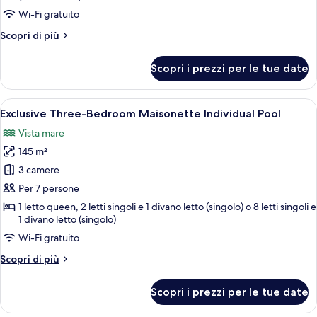
Bedroom
Wi-Fi gratuito
Suite
Altri
Scopri di più
dettagli
per
Scopri i prezzi per le tue date
Family
Standard
One-
Apri
Un ampio soggiorno con vista su una pi
7
Bedroom
Exclusive Three-Bedroom Maisonette Individual Pool
tutte
Suite
Vista mare
le
145 m²
foto
per
3 camere
Exclusive
Per 7 persone
Three-
1 letto queen, 2 letti singoli e 1 divano letto (singolo) o 8 letti singoli e
Bedroom
1 divano letto (singolo)
Maisonette
Wi-Fi gratuito
Individual
Altri
Scopri di più
Pool
dettagli
per
Scopri i prezzi per le tue date
Exclusive
Three-