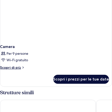
Camera
Per 9 persone
Wi-Fi gratuito
Altri
Scopri di più
dettagli
per
Scopri i prezzi per le tue date
Camera
Strutture simili
Agapi Beach Resort - Premium All Inclusive
Fodele B