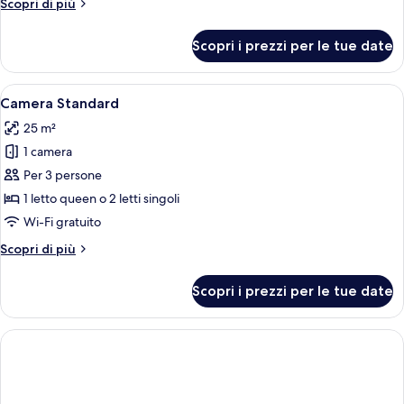
Altri
Scopri di più
with
dettagli
per
Individual
Scopri i prezzi per le tue date
Exclusive
Pool
Two-
Bedroom
Apri
Una camera d'albergo con pavimento a 
1
Maisonette
Camera Standard
tutte
with
25 m²
Individual
le
Pool
1 camera
foto
per
Per 3 persone
Camera
1 letto queen o 2 letti singoli
Standard
Wi-Fi gratuito
Altri
Scopri di più
dettagli
per
Scopri i prezzi per le tue date
Camera
Standard