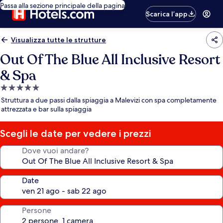
Passa alla sezione principale della pagina
Scarica l’app
Visualizza tutte le strutture
Out Of The Blue All Inclusive Resort
& Spa
Struttura
a
Struttura a due passi dalla spiaggia a Malevizi con spa completamente
5.0
attrezzata e bar sulla spiaggia
stelle
Scegli le date per vedere i prezzi
Dove vuoi andare?
Date
Persone