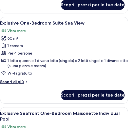
Pool
per
Scopri i prezzi per le tue date
Exclusive
One-
Bedroom
Apri
Un'ampia camera da letto con un letto
4
Suite
Exclusive One-Bedroom Suite Sea View
tutte
with
Vista mare
Sharing
le
Pool
60 m²
foto
per
1 camera
Exclusive
Per 4 persone
One-
1 letto queen e 1 divano letto (singolo) o 2 letti singoli e 1 divano letto
Bedroom
(a una piazza e mezza)
Suite
Wi-Fi gratuito
Sea
Altri
Scopri di più
View
dettagli
per
Scopri i prezzi per le tue date
Exclusive
One-
Bedroom
Apri
Un soggiorno spazioso con un divano in
8
Suite
Exclusive Seafront One-Bedroom Maisonette Individual
tutte
Sea
Pool
View
le
Vista mare