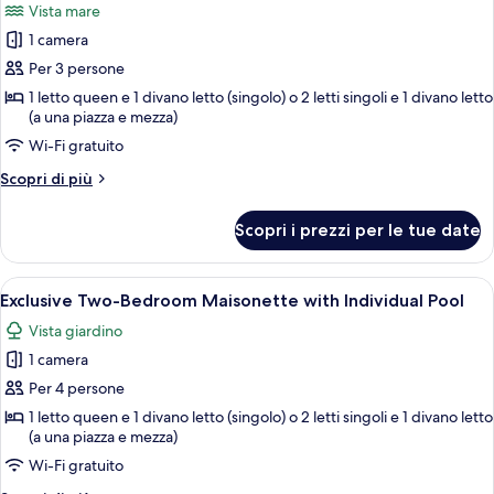
Vista mare
with
le
Private
1 camera
foto
Pool
per
Per 3 persone
Exclusive
1 letto queen e 1 divano letto (singolo) o 2 letti singoli e 1 divano letto
(a una piazza e mezza)
Seafront
Junior
Wi-Fi gratuito
Suite
Altri
Scopri di più
dettagli
per
Scopri i prezzi per le tue date
Exclusive
Seafront
Junior
Apri
Una piscina a forma di curva immersa n
9
Suite
Exclusive Two-Bedroom Maisonette with Individual Pool
tutte
Vista giardino
le
1 camera
foto
per
Per 4 persone
Exclusive
1 letto queen e 1 divano letto (singolo) o 2 letti singoli e 1 divano letto
(a una piazza e mezza)
Two-
Bedroom
Wi-Fi gratuito
Maisonette