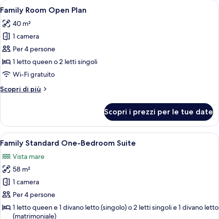
Apri
Una cassaforte in camera, insonorizzaz
4
mare
Family Room Open Plan
tutte
40 m²
le
1 camera
foto
per
Per 4 persone
Family
1 letto queen o 2 letti singoli
Room
Wi-Fi gratuito
Open
Altri
Scopri di più
Plan
dettagli
per
Scopri i prezzi per le tue date
Family
Room
Open
Apri
Camera d'albergo con un letto grand
4
Plan
Family Standard One-Bedroom Suite
tutte
Vista mare
le
58 m²
foto
per
1 camera
Family
Per 4 persone
Standard
1 letto queen e 1 divano letto (singolo) o 2 letti singoli e 1 divano letto
One-
(matrimoniale)