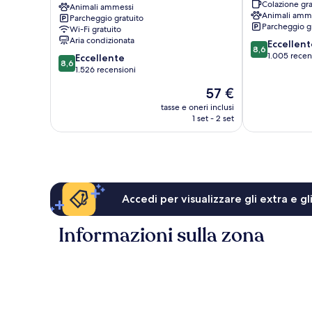
Colazione gra
-
Animali ammessi
66
Animali amm
Parcheggio gratuito
Mojave
Barstow
Parcheggio g
Wi-Fi gratuito
Desert
Aria condizionata
8.6
Eccellent
Stop
8,6
su
1.005 recen
8.6
-
Eccellente
8,6
10,
su
I-
1.526 recensioni
Eccellente,
10,
15
Il
57 €
1.005
Eccellente,
Barstow
prezzo
recensioni
1.526
tasse e oneri inclusi
attuale
1 set - 2 set
recensioni
è
57 €
Accedi per visualizzare gli extra e g
Informazioni sulla zona