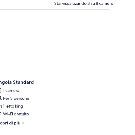
Stai visualizzando 8 su 8 camere
ngola Standard
1 camera
Per 3 persone
1 letto king
Wi-Fi gratuito
tri
opri di più
ttagli
r