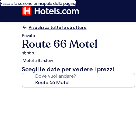
Passa alla sezione principale della pagina
Visualizza tutte le strutture
Privato
Route 66 Motel
Struttura
a
Motel a Barstow
2.5
Scegli le date per vedere i prezzi
stelle
Dove vuoi andare?
Galleria
fotografica
per
Route
66