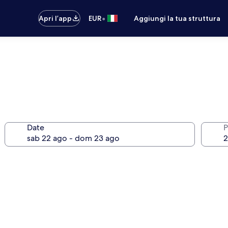
•
Apri l’app
EUR
Aggiungi la tua struttura
Date
P