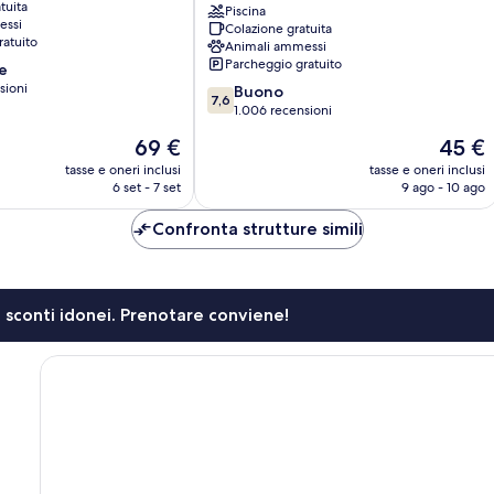
tuita
Route
Piscina
essi
Colazione gratuita
66
ratuito
Animali ammessi
CA
Parcheggio gratuito
e
I
sioni
7.6
15
Buono
7,6
su
Barstow
1.006 recensioni
10,
Il
Il
69 €
45 €
Buono,
prezzo
prezzo
1.006
tasse e oneri inclusi
tasse e oneri inclusi
attuale
attuale
6 set - 7 set
9 ago - 10 ago
recensioni
è
è
69 €
45 €
Confronta strutture simili
li sconti idonei. Prenotare conviene!