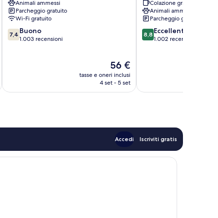
Animali ammessi
Colazione gratuita
Barstow
66
Parcheggio gratuito
Animali ammessi
Barstow
Wi-Fi gratuito
Parcheggio gratuito
7.4
8.8
Buono
Eccellente
7,4
8,8
su
su
1.003 recensioni
1.002 recensioni
10,
10,
Buono,
Eccellente,
Il
56 €
1.003
1.002
prezzo
recensioni
recensioni
tasse e oneri inclusi
t
attuale
4 set - 5 set
è
56 €
Accedi
Iscriviti gratis