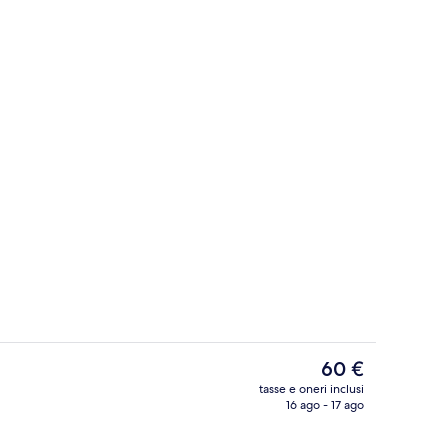
a, postazione laptop, Wi-Fi gratuito
Esterni
Il
60 €
prezzo
tasse e oneri inclusi
attuale
16 ago - 17 ago
a, postazione laptop, Wi-Fi gratuito
Piscina
è
60 €