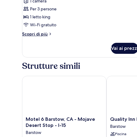
recensioni)
1 camera
Per 3 persone
1 letto king
Wi-Fi gratuito
Altri
Scopri di più
dettagli
per
Vai ai prezz
Singola
Executive
Strutture simili
Motel 6 Barstow, CA - Mojave Desert Stop - I-15
Quality Inn B
Motel
Quality
Motel 6 Barstow, CA - Mojave
Quality Inn
6
Inn
Desert Stop - I-15
Barstow
Barstow,
Barstow
Barstow
Piscina
CA
Route