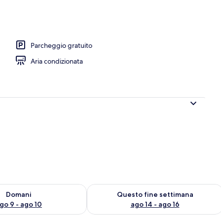
Parcheggio gratuito
Aria condizionata
 9
sponibilità per domani, ago 9 - ago 10
Verifica la disponibilità per questo fi
Domani
Questo fine settimana
go 9 - ago 10
ago 14 - ago 16