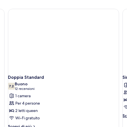
Doppia Standard
Si
Buono
7,2
7,2 su 10
(12
12 recensioni
recensioni)
1 camera
Per 4 persone
2 letti queen
Al
Sc
Wi-Fi gratuito
de
pe
Altri
Scopri di più