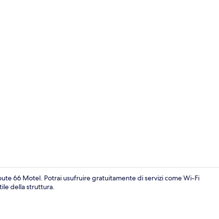
Una scrivani
ute 66 Motel. Potrai usufruire gratuitamente di servizi come Wi-Fi
le della struttura.
Una scrivani