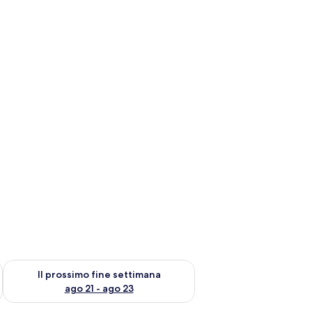
ne settimana, ago 14 - ago 16
Verifica la disponibilità per il prossimo fine settimana, ago 21
Il prossimo fine settimana
ago 21 - ago 23