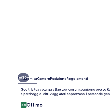
Motel
36+
Panoramica
Camere
Posizione
Regolamenti
Goditi la tua vacanza a Barstow con un soggiorno presso Ro
e parcheggio. Altri viaggiatori apprezzano il personale genti
Recensioni
Ottimo
8,0
8,0 su 10