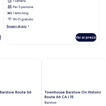
recensione)
1 camera
Per 3 persone
1 letto king
Wi-Fi gratuito
Altri
Scopri di più
dettagli
per
i
Vai ai prezzi
Singola
Standard
arstow Route 66
Townhouse Barstow On Historic Route
Townhouse
 Barstow Route 66
Townhouse Barstow On Historic
Barstow
Route 66 CA I 15
On
Barstow
Historic