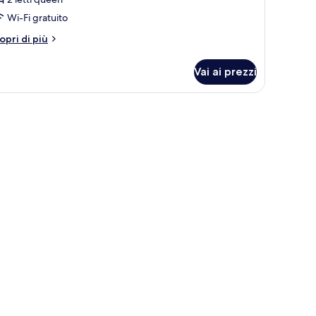
Wi-Fi gratuito
tri
opri di più
ttagli
r
Vai ai prezzi
ppia
andard