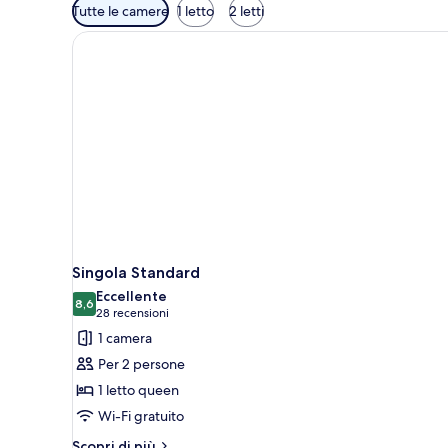
Filtri
Tutte le camere
1 letto
2 letti
disponibili
per
le
camere
Singola Standard
Eccellente
8,6
8,6 su 10
(28
28 recensioni
recensioni)
1 camera
Per 2 persone
1 letto queen
Wi-Fi gratuito
Altri
Scopri di più