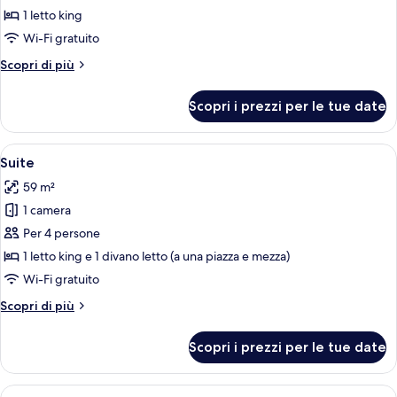
Suite
1 letto king
Junior
Wi-Fi gratuito
Altri
Scopri di più
dettagli
per
Scopri i prezzi per le tue date
Suite
Junior
Apri
Una camera da letto con un letto, un 
13
Suite
tutte
59 m²
le
1 camera
foto
per
Per 4 persone
Suite
1 letto king e 1 divano letto (a una piazza e mezza)
Wi-Fi gratuito
Altri
Scopri di più
dettagli
per
Scopri i prezzi per le tue date
Suite
Apri
Un'ampia camera d'hotel con un letto g