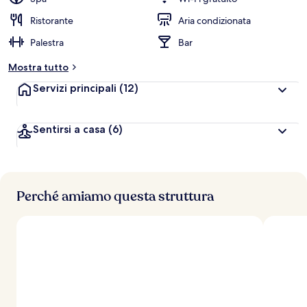
v
a
Ristorante
Aria condizionata
l
Palestra
Bar
u
t
Mostra tutto
a
z
Servizi principali
(12)
i
o
n
Sentirsi a casa
(6)
i
p
i
ù
Perché amiamo questa struttura
a
l
t
e
d
e
i