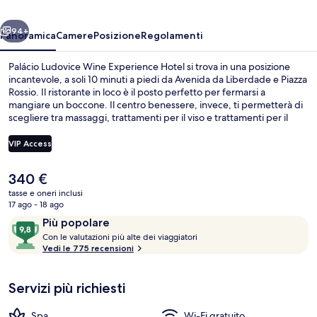
Hotel
ietro
Avanti
94+
Panoramica
Camere
Posizione
Regolamenti
Palácio Ludovice Wine Experience Hotel si trova in una posizione
incantevole, a soli 10 minuti a piedi da Avenida da Liberdade e Piazza
Rossio. Il ristorante in loco è il posto perfetto per fermarsi a
mangiare un boccone. Il centro benessere, invece, ti permetterà di
scegliere tra massaggi, trattamenti per il viso e trattamenti per il
corpo. Altri punti di forza di questo hotel di lusso includono una
palestra e un bar/lounge. Le recensioni dei viaggiatori menzionano il
VIP Access
personale gentile e le condizioni generali. A breve distanza da
Fermata dell’autobus di Rua São Pedro de Alcântara e Fermata della
Il
340 €
funicolare di Elevador da Glória, prendere i mezzi pubblici sarà un
Ristorante
prezzo
gioco da ragazzi.
tasse e oneri inclusi
attuale
17 ago - 18 ago
è
Recensioni
9,8
Più popolare
340 €
C
su
Con le valutazioni più alte dei viaggiatori
o
Vedi le 775 recensioni
10,
n
Più
popolare
Servizi più richiesti
l
e
Spa
Wi-Fi gratuito