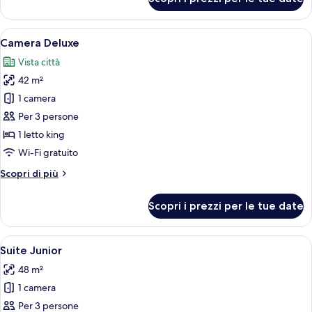
Camera
Superior
Apri
Una camera d'albergo con un letto, una
13
Camera Deluxe
tutte
Vista città
le
42 m²
foto
per
1 camera
Camera
Per 3 persone
Deluxe
1 letto king
Wi-Fi gratuito
Altri
Scopri di più
dettagli
per
Scopri i prezzi per le tue date
Camera
Deluxe
Apri
Una camera d'albergo con un letto, du
7
Suite Junior
tutte
48 m²
le
1 camera
foto
per
Per 3 persone