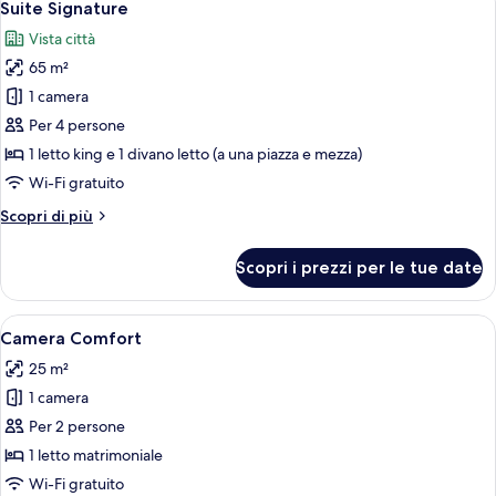
11
Suite Signature
tutte
Vista città
le
65 m²
foto
per
1 camera
Suite
Per 4 persone
Signature
1 letto king e 1 divano letto (a una piazza e mezza)
Wi-Fi gratuito
Altri
Scopri di più
dettagli
per
Scopri i prezzi per le tue date
Suite
Signature
Apri
Biancheria da letto ipoallergenica, mat
5
Camera Comfort
tutte
25 m²
le
1 camera
foto
per
Per 2 persone
Camera
1 letto matrimoniale
Comfort
Wi-Fi gratuito