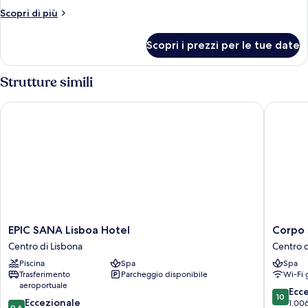
Altri
Scopri di più
dettagli
per
Scopri i prezzi per le tue date
Camera
Comfort
Strutture simili
EPIC SANA Lisboa Hotel
Corpo Sa
EPIC
Corpo
EPIC SANA Lisboa Hotel
Corpo 
SANA
Santo
Centro di Lisbona
Centro d
Lisboa
Lisbon
Piscina
Spa
Spa
Hotel
Historica
Trasferimento
Parcheggio disponibile
Wi-Fi 
Centro
Hotel
aeroportuale
di
Centro
10.0
Ecc
10
9.6
Lisbona
Eccezionale
di
su
1.006
9,6