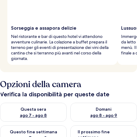
v
i
a
g
g
Sorseggia e assapora delizie
Lussuo
i
Nel ristorante e bar di questo hotel vi attendono
Immerget
a
avventure culinarie. La colazione a buffet prepara il
da letto
t
terreno per gli eventi di presentazione dei vini della
menù. Il
o
cantina che si terranno più avanti nel corso della
finale a
r
giornata.
i
Opzioni della camera
Verifica la disponibilità per queste date
Verifica la disponibilità per questa sera, ago 7 - ago 8
Verifica la disponibilità per d
Questa sera
Domani
ago 7 - ago 8
ago 8 - ago 9
Verifica la disponibilità per questo fine settimana, ago 7 - ago
Verifica la disponibilità per il
Questo fine settimana
Il prossimo fine