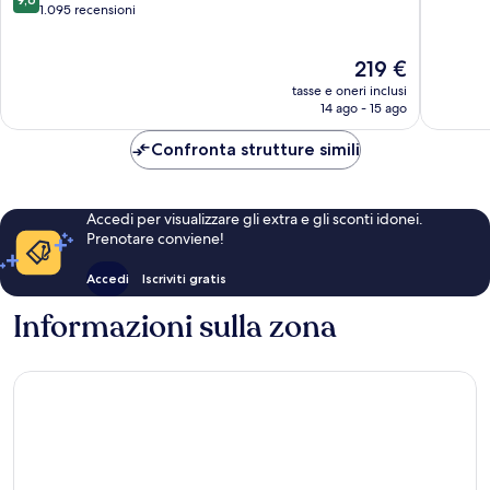
su
1.095 recensioni
Lisbona
10,
10,
Eccezion
Eccezionale,
1.006
Il
219 €
1.095
recensio
prezzo
recensioni
tasse e oneri inclusi
attuale
14 ago - 15 ago
è
219 €
Confronta strutture simili
Accedi per visualizzare gli extra e gli sconti idonei.
Prenotare conviene!
Accedi
Iscriviti gratis
Informazioni sulla zona