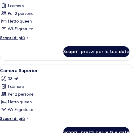
le
1 camera
foto
per
Per 2 persone
Camera
1 letto queen
Classic
Wi-Fi gratuito
Altri
Scopri di più
dettagli
per
Scopri i prezzi per le tue date
Camera
Classic
Apri
Un'ampia camera da letto con un letto
10
Camera Superior
tutte
33 m²
le
1 camera
foto
per
Per 2 persone
Camera
1 letto queen
Superior
Wi-Fi gratuito
Altri
Scopri di più
dettagli
per
Scopri i prezzi per le tue date