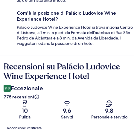
Sì, c'è un ristorante in loco.
Com'è la posizione di Palácio Ludovice Wine
Experience Hotel?
Palácio Ludovice Wine Experience Hotel si trova in zona Centro
di Lisbona, a 1 min. a piedi da Fermata dell’autobus di Rua São
Pedro de Alcântara e a 8 min. da Avenida da Liberdade. I
viaggiatori lodano la posizione di un hotel.
Recensioni su Palácio Ludovice
Recensioni
Wine Experience Hotel
Eccezionale
9,8
775 recensioni
10
9,6
9,8
Pulizia
Servizi
Personale e servizio
Recensioni
Recensione verificata