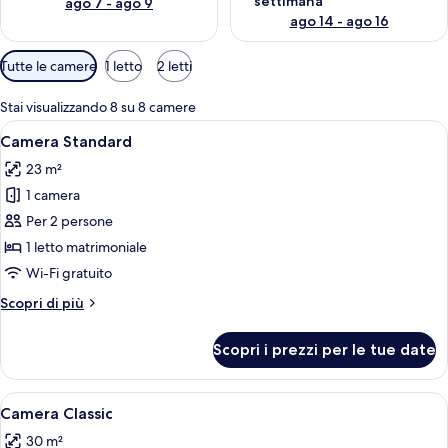
settimana
ago 7 - ago 9
ago 14 - ago 16
Filtri
Tutte le camere
1 letto
2 letti
disponibili
per
Stai visualizzando 8 su 8 camere
le
Apri
Camera d'albergo ordinata con un letto
5
Camera Standard
camere
tutte
23 m²
le
1 camera
foto
per
Per 2 persone
Camera
1 letto matrimoniale
Standard
Wi-Fi gratuito
Altri
Scopri di più
dettagli
per
Scopri i prezzi per le tue date
Camera
Standard
Apri
Un'ampia camera da letto con un letto
11
Camera Classic
tutte
30 m²