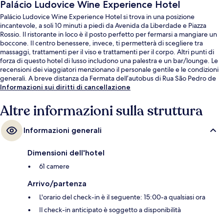
Palácio Ludovice Wine Experience Hotel
Palácio Ludovice Wine Experience Hotel si trova in una posizione
incantevole, a soli 10 minuti a piedi da Avenida da Liberdade e Piazza
Rossio. Il ristorante in loco è il posto perfetto per fermarsi a mangiare un
boccone. Il centro benessere, invece, ti permetterà di scegliere tra
massaggi, trattamenti per il viso e trattamenti per il corpo. Altri punti di
forza di questo hotel di lusso includono una palestra e un bar/lounge. Le
recensioni dei viaggiatori menzionano il personale gentile e le condizioni
generali. A breve distanza da Fermata dell’autobus di Rua São Pedro de
Alcântara e Fermata della funicolare di Elevador da Glória, prendere i
Informazioni sui diritti di cancellazione
mezzi pubblici sarà un gioco da ragazzi.
Altre informazioni sulla struttura
Informazioni generali
Dimensioni dell'hotel
61 camere
Arrivo/partenza
L'orario del check-in è il seguente: 15:00-a qualsiasi ora
Il check-in anticipato è soggetto a disponibilità