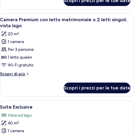
Scopri i prezzi per le tue date
Camera
o
Superior
2
con
Apri
Camera d'albergo moderna con un lett
letti
4
letto
Camera Premium con letto matrimoniale o 2 letti singoli,
tutte
singoli
matrimoniale
vista lago
o
le
20 m²
2
foto
letti
1 camera
per
singoli
Per 3 persone
Camera
Premium
1 letto queen
con
Wi-Fi gratuito
letto
Altri
Scopri di più
matrimoniale
dettagli
o
per
Scopri i prezzi per le tue date
Camera
2
Premium
letti
con
Apri
Un letto ben rifatto con cuscini bianchi
singoli,
8
letto
Suite Exclusive
tutte
matrimoniale
vista
Vista sul lago
o
le
lago
2
40 m²
foto
letti
per
1 camera
singoli,