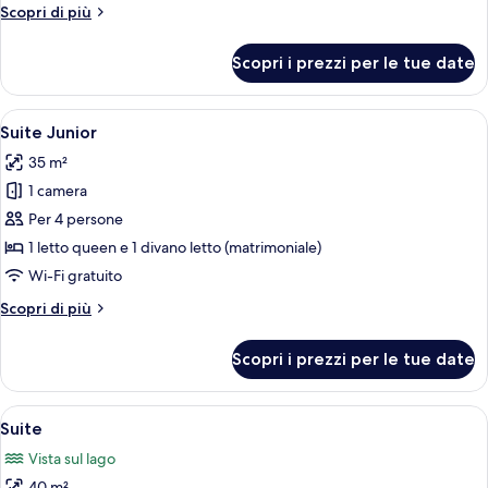
Altri
Scopri di più
matrimoniale
dettagli
o
per
Scopri i prezzi per le tue date
2
Camera
Classic
letti
con
Apri
Una camera da letto moderna con un le
singoli
6
letto
Suite Junior
tutte
matrimoniale
35 m²
o
le
2
1 camera
foto
letti
per
Per 4 persone
singoli
Suite
1 letto queen e 1 divano letto (matrimoniale)
Junior
Wi-Fi gratuito
Altri
Scopri di più
dettagli
per
Scopri i prezzi per le tue date
Suite
Junior
Apri
Una camera d'albergo moderna con un l
5
Suite
tutte
Vista sul lago
le
40 m²