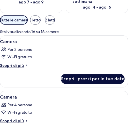
settimana
ago 7 - ago 9
ago 14 - ago 16
Filtri
Tutte le camere
1 letto
2 letti
disponibili
per
Stai visualizzando 16 su 16 camere
le
Apri
Una camera d'albergo con un letto, un
2
Camera
camere
tutte
Per 2 persone
le
Wi-Fi gratuito
foto
per
Altri
Scopri di più
dettagli
Camera
per
Scopri i prezzi per le tue date
Camera
Apri
Una stanza con un'ampia finestra ad arc
1
Camera
tutte
Per 4 persone
le
Wi-Fi gratuito
foto
per
Altri
Scopri di più
dettagli
Camera