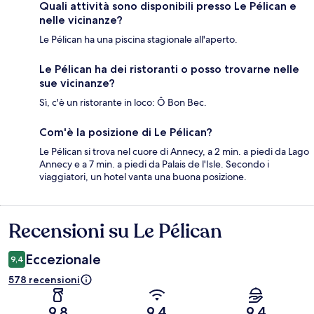
Quali attività sono disponibili presso Le Pélican e
nelle vicinanze?
Le Pélican ha una piscina stagionale all'aperto.
Le Pélican ha dei ristoranti o posso trovarne nelle
sue vicinanze?
Sì, c'è un ristorante in loco: Ô Bon Bec.
Com'è la posizione di Le Pélican?
Le Pélican si trova nel cuore di Annecy, a 2 min. a piedi da Lago
Annecy e a 7 min. a piedi da Palais de l'Isle. Secondo i
viaggiatori, un hotel vanta una buona posizione.
Recensioni su Le Pélican
Recensioni
Eccezionale
9,4
578 recensioni
9,8
9,4
9,4