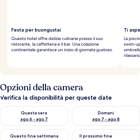
Festa per buongustai
Ti aspe
Questo hotel offre delizie culinarie presso il suo
La pisci
ristorante, la caffetteria e il bar. Una colazione
swim-up 
continentale garantisce un inizio di giornata gustoso.
ombrello
rilassarsi
Opzioni della camera
Verifica la disponibilità per queste date
Verifica la disponibilità per questa sera, ago 6 - ago 7
Verifica la disponibilità per d
Questa sera
Domani
ago 6 - ago 7
ago 7 - ago 8
Verifica la disponibilità per questo fine settimana, ago 7 - ago
Verifica la disponibilità per il
Questo fine settimana
Il prossimo fine