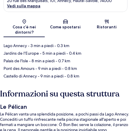
20 rue des Marquisats, 101, Annecy, Haute-Savoie, 74000
Vedi sulla mappa
Mappa
Cosa c’è nei
Come spostarsi
Ristoranti
dintorni?
Lago Annecy
- 3 min a piedi
- 0.3 km
Jardins de I'Europe
- 5 min a piedi
- 0.4 km
Palais de l'Isle
- 8 min a piedi
- 0.7 km
Pont des Amours
- 9 min a piedi
- 0.8 km
Castello di Annecy
- 9 min a piedi
- 0.8 km
Informazioni su questa struttura
Le Pélican
Le Pélican vanta una splendida posizione, a pochi passi da Lago Annecy.
Concediti un tuffo rinfrescante nella piscina stagionale all'aperto e poi
fermati a mangiare un boccone: Ô Bon Bec serve la colazione, il pranzo
e la cena. Il personale gentile e la posizione invidiabile sono