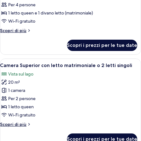
Suite
vista
Per 4 persone
lago
Exclusive
1 letto queen e 1 divano letto (matrimoniale)
Wi-Fi gratuito
Altri
Scopri di più
dettagli
per
Scopri i prezzi per le tue date
Suite
Exclusive
Apri
Una moderna camera d'albergo con un le
1
Camera Superior con letto matrimoniale o 2 letti singoli
tutte
Vista sul lago
le
20 m²
foto
per
1 camera
Camera
Per 2 persone
Superior
1 letto queen
con
Wi-Fi gratuito
letto
Altri
Scopri di più
matrimoniale
dettagli
o
per
Scopri i prezzi per le tue date
Camera