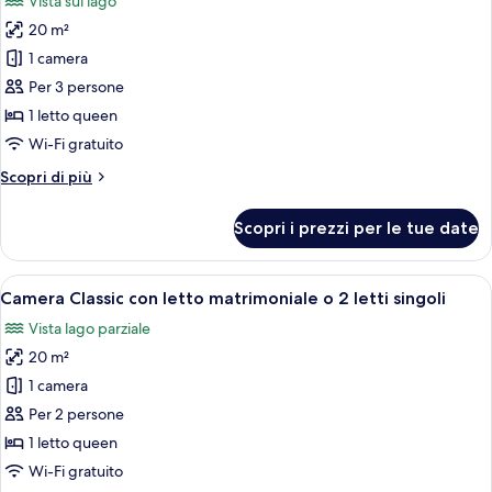
Vista sul lago
foto
20 m²
per
1 camera
Camera
Superior
Per 3 persone
con
1 letto queen
letto
Wi-Fi gratuito
matrimoniale
Altri
Scopri di più
o
dettagli
2
per
Scopri i prezzi per le tue date
Camera
letti
Superior
singoli,
con
Apri
Una camera d'hotel moderna con un let
vista
4
letto
Camera Classic con letto matrimoniale o 2 letti singoli
tutte
lago
matrimoniale
Vista lago parziale
o
le
2
20 m²
foto
letti
per
1 camera
singoli,
Camera
vista
Per 2 persone
lago
Classic
1 letto queen
con
Wi-Fi gratuito
letto