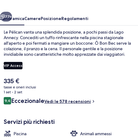
ietro
Avanti
77+
Panoramica
Camere
Posizione
Regolamenti
Le Pélican vanta una splendida posizione, a pochi passi da Lago
Annecy. Concediti un tuffo rinfrescante nella piscina stagionale
all'aperto e poi fermati a mangiare un boccone: Ô Bon Bec serve la
colazione, il pranzo e la cena. Il personale gentile e la posizione
invidiabile sono caratteristiche molto apprezzate dai viaggiatori.
VIP Access
Il
335 €
Esterni
prezzo
tasse e oneri inclusi
attuale
1 set - 2 set
è
Recensioni
Eccezionale
9,4
Vedi le 578 recensioni
335 €
9,4 su 10
Servizi più richiesti
Piscina
Animali ammessi