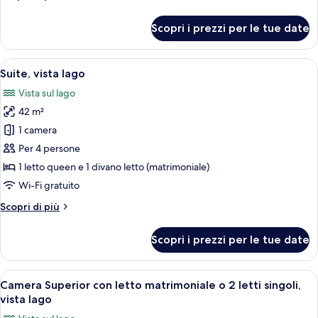
letto
dettagli
matrimoniale
per
Scopri i prezzi per le tue date
Camera
o
Classic
2
con
Apri
Una moderna camera d'albergo con un g
letti
4
letto
Suite, vista lago
tutte
singoli
matrimoniale
Vista sul lago
o
le
2
42 m²
foto
letti
per
1 camera
singoli
Suite,
Per 4 persone
vista
1 letto queen e 1 divano letto (matrimoniale)
lago
Wi-Fi gratuito
Altri
Scopri di più
dettagli
per
Scopri i prezzi per le tue date
Suite,
vista
lago
Apri
Una camera d'albergo con un letto gran
5
Camera Superior con letto matrimoniale o 2 letti singoli,
tutte
vista lago
le