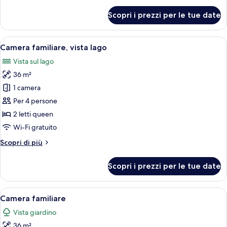
o
per
Scopri i prezzi per le tue date
2
Camera
Superior
letti
con
Apri
Un letto rifatto con cuscini bianchi e 
singoli
4
letto
Camera familiare, vista lago
tutte
matrimoniale
Vista sul lago
o
le
2
36 m²
foto
letti
per
1 camera
singoli
Camera
Per 4 persone
familiare,
2 letti queen
vista
Wi-Fi gratuito
lago
Altri
Scopri di più
dettagli
per
Scopri i prezzi per le tue date
Camera
familiare,
vista
Apri
Un letto rifatto con cuscini bianchi e 
5
lago
Camera familiare
tutte
Vista giardino
le
36 m²