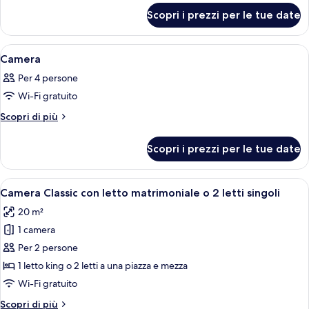
per
Scopri i prezzi per le tue date
Camera
Apri
Divano blu su un balcone con vista su
1
Camera
tutte
Per 4 persone
le
Wi-Fi gratuito
foto
per
Altri
Scopri di più
dettagli
Camera
per
Scopri i prezzi per le tue date
Camera
Apri
Una camera d'hotel moderna con un let
4
Camera Classic con letto matrimoniale o 2 letti singoli
tutte
20 m²
le
1 camera
foto
per
Per 2 persone
Camera
1 letto king o 2 letti a una piazza e mezza
Classic
Wi-Fi gratuito
con
Altri
Scopri di più