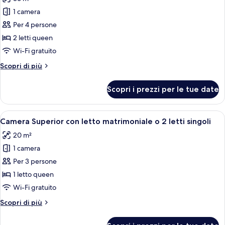
foto
per
1 camera
Camera
Per 4 persone
familiare
2 letti queen
Wi-Fi gratuito
Altri
Scopri di più
dettagli
per
Scopri i prezzi per le tue date
Camera
familiare
Apri
Una camera d'albergo con un letto, una s
4
Camera Superior con letto matrimoniale o 2 letti singoli
tutte
20 m²
le
1 camera
foto
per
Per 3 persone
Camera
1 letto queen
Superior
Wi-Fi gratuito
con
Altri
Scopri di più
letto
dettagli
matrimoniale
per