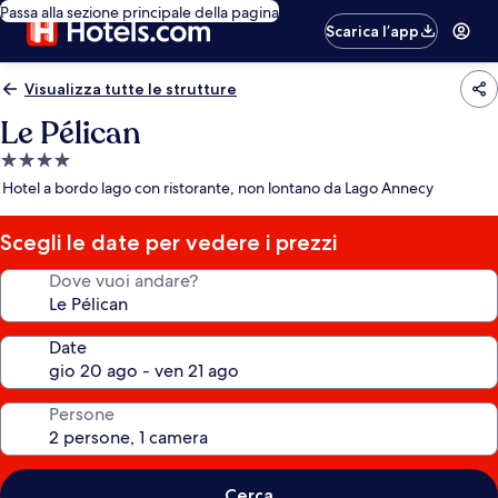
Passa alla sezione principale della pagina
Scarica l’app
Visualizza tutte le strutture
Le Pélican
Struttura
a
Hotel a bordo lago con ristorante, non lontano da Lago Annecy
4.0
stelle
Scegli le date per vedere i prezzi
Dove vuoi andare?
Date
Persone
Cerca