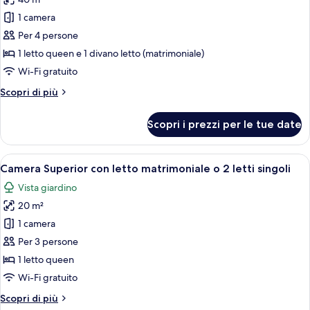
foto
per
1 camera
Suite
Per 4 persone
1 letto queen e 1 divano letto (matrimoniale)
Wi-Fi gratuito
Altri
Scopri di più
dettagli
per
Scopri i prezzi per le tue date
Suite
Apri
Una camera d'albergo con un letto gran
2
Camera Superior con letto matrimoniale o 2 letti singoli
tutte
Vista giardino
le
20 m²
foto
per
1 camera
Camera
Per 3 persone
Superior
1 letto queen
con
Wi-Fi gratuito
letto
Altri
Scopri di più
matrimoniale
dettagli