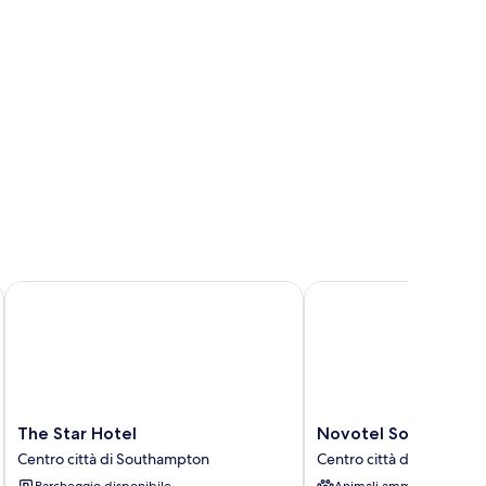
The Star Hotel
Novotel Southampton
The
Novotel
The Star Hotel
Novotel Southampt
Star
Southampton
Centro città di Southampton
Centro città di Southam
Hotel
Centro