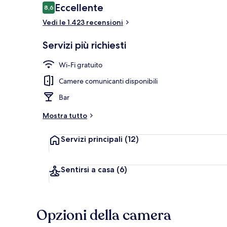
Recensioni
Eccellente
8,6
8,6 su 10
Vedi le 1.423 recensioni
Esterni
Servizi più richiesti
Wi-Fi gratuito
Camere comunicanti disponibili
Bar
Mostra tutto
Servizi principali
(12)
Sentirsi a casa
(6)
Opzioni della camera