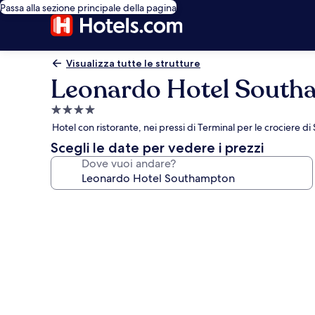
Passa alla sezione principale della pagina
Visualizza tutte le strutture
Leonardo Hotel South
Struttura
a
Hotel con ristorante, nei pressi di Terminal per le crociere 
4.0
Scegli le date per vedere i prezzi
stelle
Dove vuoi andare?
Galleria
fotografica
per
Leonardo
Hotel
Southampton