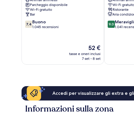
Animali ammessi
Animali amm
Centre
città
Parcheggio disponibile
Wi-Fi gratuit
Centro
di
Wi-Fi gratuito
Ristorante
città
Southampton
Bar
Aria condizio
di
7.4
9.0
Buono
Meravigl
Southampton
7,4
9,0
su
su
1.045 recensioni
1.041 recens
10,
10,
Buono,
Meraviglioso,
1.045
1.041
Il
52 €
recensioni
recensioni
prezzo
tasse e oneri inclusi
attuale
7 set - 8 set
è
52 €
Accedi per visualizzare gli extra e g
Informazioni sulla zona