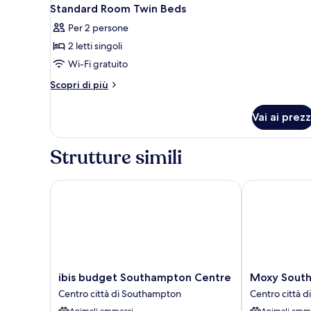
Apri
6
letto
Standard Room Twin Beds
(Double
tutte
matrimoniale
and
Per 2 persone
o
le
Single
2
2 letti singoli
foto
letti
)
per
Wi-Fi gratuito
singoli
Standard
(Double
Altri
Scopri di più
and
Room
dettagli
Single
per
Twin
Vai ai prezz
)
Standard
Beds
Room
Twin
Strutture simili
Beds
ibis budget Southampton Centre
Moxy Southa
ibis
Moxy
ibis budget Southampton Centre
Moxy Sout
budget
Southampton
Centro città di Southampton
Centro città 
Southampton
Centro