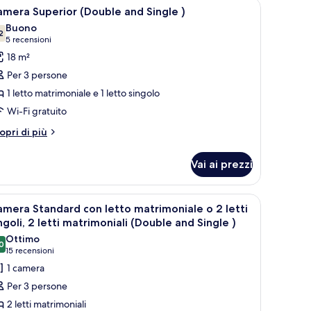
rivania con televisore, una sedia e zona doccia.
pri
Una camera d'albergo con due letti, una scriva
9
mera Superior (Double and Single )
utte
Buono
2
7,2 su 10
(5
5 recensioni
oto
recensioni)
18 m²
er
Per 3 persone
amera
1 letto matrimoniale e 1 letto singolo
uperior
Wi-Fi gratuito
Double
nd
tri
opri di più
ttagli
ingle
r
Vai ai prezzi
amera
perior
ouble
a città.
a scrivania con televisore, una sedia e una finestra con tende.
pri
Una camera d'albergo con due letti, una scriva
4
nd
mera Standard con letto matrimoniale o 2 letti
utte
ngle
ngoli, 2 letti matrimoniali (Double and Single )
Ottimo
0
oto
8,0 su 10
(15
15 recensioni
er
recensioni)
1 camera
amera
Per 3 persone
tandard
2 letti matrimoniali