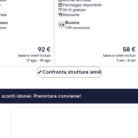
essi
Animali ammessi
Centro
o
Parcheggio disponibile
città
Wi-Fi gratuito
di
nata
Ristorante
Southampton
7.8
ioso
Buono
7,8
su
ioni
1.191 recensioni
10,
Buono,
1.191
Il
Il
92 €
58 €
recensioni
prezzo
prezzo
tasse e oneri inclusi
tasse e oneri inclusi
attuale
attuale
17 ago - 18 ago
7 set - 8 set
è
è
92 €
58 €
Confronta strutture simili
li sconti idonei. Prenotare conviene!