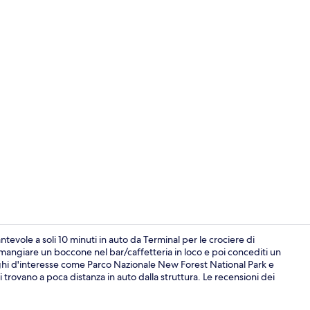
Luogo d'inte
vole a soli 10 minuti in auto da Terminal per le crociere di
giare un boccone nel bar/caffetteria in loco e poi concediti un
oghi d'interesse come Parco Nazionale New Forest National Park e
Bar (in loco)
rovano a poca distanza in auto dalla struttura. Le recensioni dei