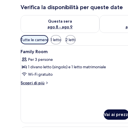
Verifica la disponibilità per queste date
Verifica la disponibilità per questa sera, ago 8 - ago
Verifica la di
Questa sera
ago 8 - ago 9
a
Filtri
Tutte le camere
1 letto
2 letti
disponibili
Apri
Biancheria da letto ipoallergen
per
6
Family Room
tutte
le
Per 3 persone
le
camere
1 divano letto (singolo) e 1 letto matrimoniale
foto
per
Wi-Fi gratuito
Family
Altri
Scopri di più
Room
dettagli
per
Family
Room
Vai ai prezz