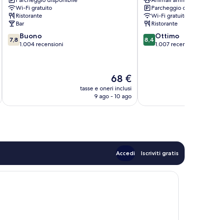
Parcheggio disponibile
Animali ammessi
Centro
città
Wi-Fi gratuito
Parcheggio disponibile
città
di
Ristorante
Wi-Fi gratuito
di
Southampton
Bar
Ristorante
Southampton
7.8
8.4
Buono
Ottimo
7,8
8,4
su
su
1.004 recensioni
1.007 recensioni
10,
10,
Buono,
Ottimo,
1.004
1.007
Il
68 €
recensioni
recensioni
prezzo
tasse e oneri inclusi
t
attuale
9 ago - 10 ago
è
68 €
Accedi
Iscriviti gratis