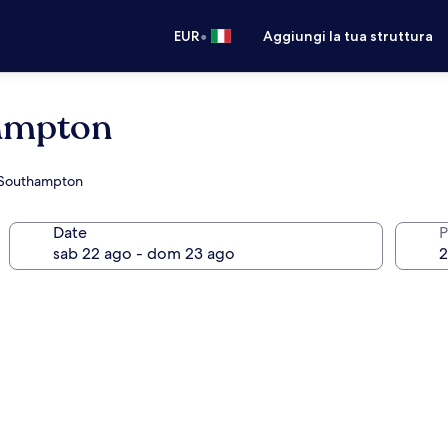
•
EUR
Aggiungi la tua struttura
ampton
di Southampton
Date
P