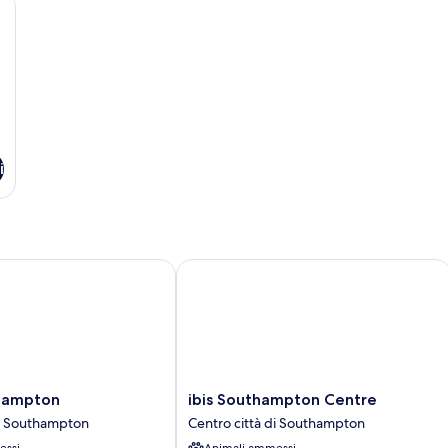
letto
matrimoniale
con
divano
letto
i
mpton
ibis Southampton Centre
ibis
hampton
ibis Southampton Centre
Southampton
di Southampton
Centro città di Southampton
Centre