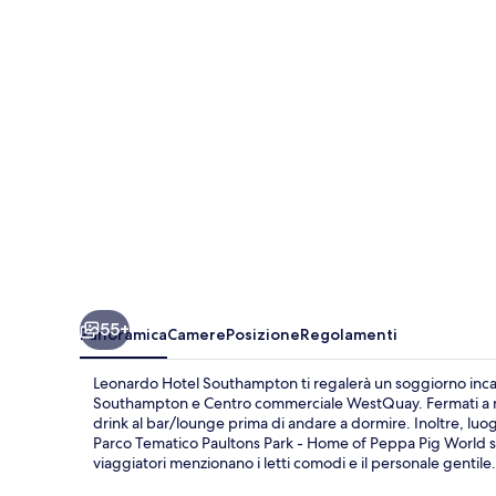
55+
Panoramica
Camere
Posizione
Regolamenti
Leonardo Hotel Southampton ti regalerà un soggiorno incante
Southampton e Centro commerciale WestQuay. Fermati a man
drink al bar/lounge prima di andare a dormire. Inoltre, lu
Parco Tematico Paultons Park - Home of Peppa Pig World si t
viaggiatori menzionano i letti comodi e il personale gentile.