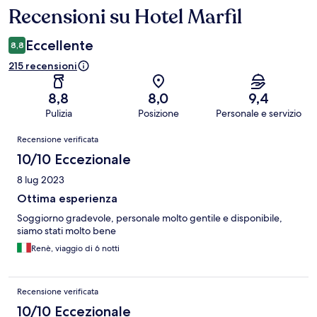
Recensioni su Hotel Marfil
Recensioni
Eccellente
8,8
215 recensioni
8,8
8,0
9,4
Pulizia
Posizione
Personale e servizio
Recensioni
Recensione verificata
10/10 Eccezionale
8 lug 2023
Ottima esperienza
Soggiorno gradevole, personale molto gentile e disponibile,
siamo stati molto bene
Renè, viaggio di 6 notti
Recensione verificata
10/10 Eccezionale