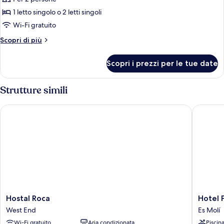
foto
per
1 letto singolo o 2 letti singoli
Camera
Wi-Fi gratuito
Standard
Altri
Scopri di più
dettagli
per
Scopri i prezzi per le tue date
Camera
Standard
Strutture simili
Hostal Roca
Hotel Pu
Hostal
Hotel
Hostal Roca
Hotel 
Roca
Puchet
West End
Es Molí
West
Ibiza
Wi-Fi gratuito
Aria condizionata
Piscin
End
Es