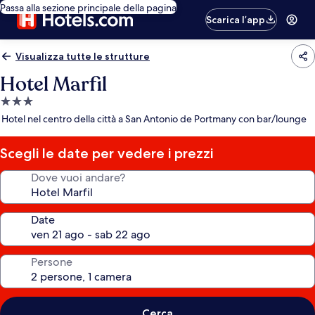
Passa alla sezione principale della pagina
Scarica l’app
Visualizza tutte le strutture
Hotel Marfil
Struttura
a
Hotel nel centro della città a San Antonio de Portmany con bar/lounge
3.0
stelle
Scegli le date per vedere i prezzi
Dove vuoi andare?
Date
Persone
Cerca