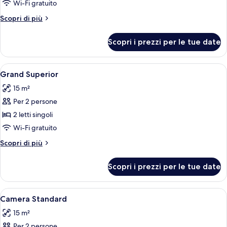
Camera
Wi-Fi gratuito
Superior
Altri
Scopri di più
dettagli
per
Scopri i prezzi per le tue date
Camera
Superior
Apri
Grand Superior | Biancheria da letto di
8
Grand Superior
tutte
15 m²
le
Per 2 persone
foto
per
2 letti singoli
Grand
Wi-Fi gratuito
Superior
Altri
Scopri di più
dettagli
per
Scopri i prezzi per le tue date
Grand
Superior
Apri
Una camera d'albergo con un letto, co
3
Camera Standard
tutte
15 m²
le
Per 2 persone