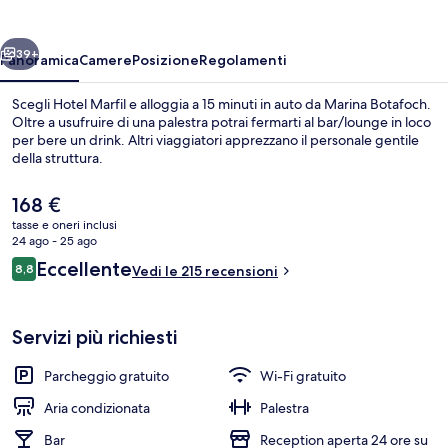
ietro
Avanti
39+
Panoramica
Camere
Posizione
Regolamenti
Scegli Hotel Marfil e alloggia a 15 minuti in auto da Marina Botafoch.
Oltre a usufruire di una palestra potrai fermarti al bar/lounge in loco
per bere un drink. Altri viaggiatori apprezzano il personale gentile
della struttura.
Il
168 €
prezzo
tasse e oneri inclusi
attuale
24 ago - 25 ago
è
Recensioni
Eccellente
8,8
Camera Superior | Biancheria da letto d
Vedi le 215 recensioni
168 €
8,8 su 10
Servizi più richiesti
Parcheggio gratuito
Wi-Fi gratuito
Aria condizionata
Palestra
Bar
Reception aperta 24 ore su