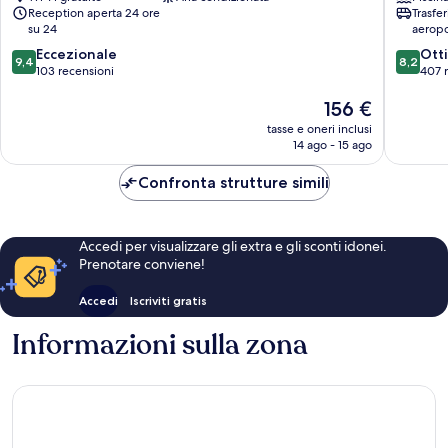
Reception aperta 24 ore
Trasfe
Molí
su 24
aeropo
9.4
8.2
Eccezionale
Ott
9,4
8,2
su
su
103 recensioni
407 
10,
10,
Il
156 €
Eccezionale,
Ottimo,
prezzo
103
407
tasse e oneri inclusi
attuale
recensioni
recensio
14 ago - 15 ago
è
156 €
Confronta strutture simili
Accedi per visualizzare gli extra e gli sconti idonei.
Prenotare conviene!
Accedi
Iscriviti gratis
Informazioni sulla zona