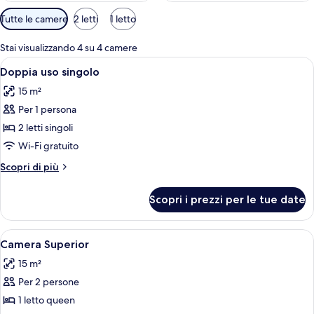
Filtri
Tutte le camere
2 letti
1 letto
disponibili
per
Stai visualizzando 4 su 4 camere
le
Apri
Una camera d'albergo con un letto, co
3
Doppia uso singolo
camere
tutte
15 m²
le
Per 1 persona
foto
per
2 letti singoli
Doppia
Wi-Fi gratuito
uso
Altri
Scopri di più
singolo
dettagli
per
Scopri i prezzi per le tue date
Doppia
uso
singolo
Apri
Una camera da letto con un letto, du
7
Camera Superior
tutte
15 m²
le
Per 2 persone
foto
per
1 letto queen