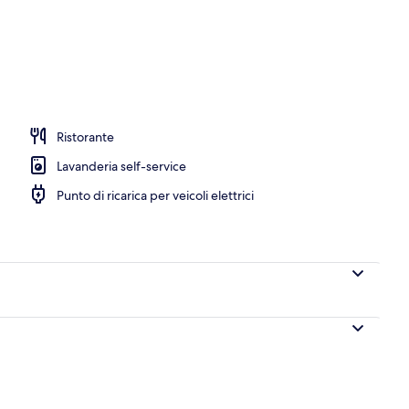
olazione, pranzo e cena
Ristorante
Lavanderia self-service
Punto di ricarica per veicoli elettrici