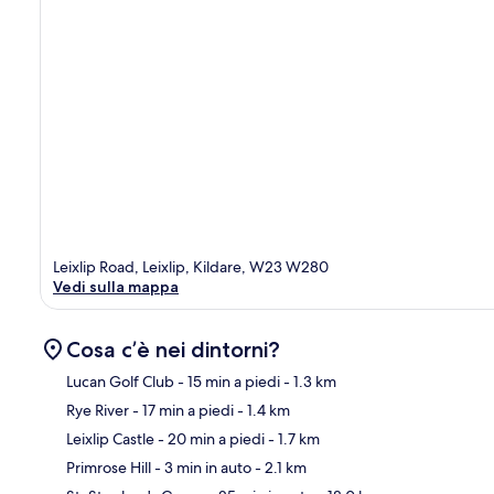
Leixlip Road, Leixlip, Kildare, W23 W280
Vedi sulla mappa
Cosa c’è nei dintorni?
Lucan Golf Club
- 15 min a piedi
- 1.3 km
Rye River
- 17 min a piedi
- 1.4 km
Ma
Leixlip Castle
- 20 min a piedi
- 1.7 km
Primrose Hill
- 3 min in auto
- 2.1 km