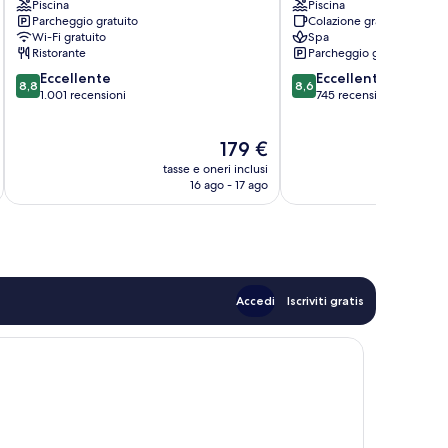
Piscina
Piscina
Leisure
Parcheggio gratuito
Colazione gratuita
Club
Wi-Fi gratuito
Spa
Maynooth
Ristorante
Parcheggio gratuito
8.8
8.6
Eccellente
Eccellente
8,8
8,6
su
su
1.001 recensioni
745 recensioni
10,
10,
Eccellente,
Eccellente,
Il
179 €
1.001
745
prezzo
recensioni
recensioni
tasse e oneri inclusi
t
attuale
16 ago - 17 ago
è
179 €
Accedi
Iscriviti gratis