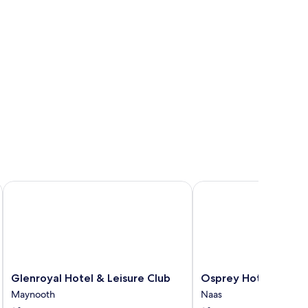
Glenroyal Hotel & Leisure Club
Osprey Hotel
Glenroyal
Osprey
Glenroyal Hotel & Leisure Club
Osprey Hotel
Hotel
Hotel
Maynooth
Naas
&
Naas