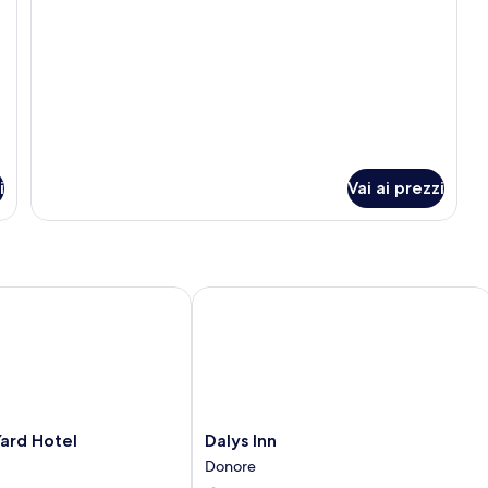
Double
Room
i
Vai ai prezzi
d Hotel
Dalys Inn
Dalys
ard Hotel
Dalys Inn
Inn
Donore
Donore