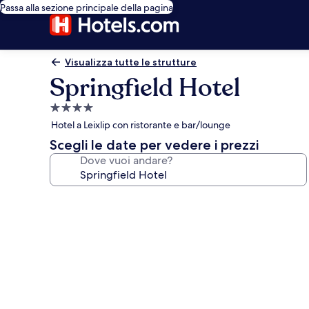
Passa alla sezione principale della pagina
Visualizza tutte le strutture
Springfield Hotel
Struttura
a
Hotel a Leixlip con ristorante e bar/lounge
4.0
Scegli le date per vedere i prezzi
stelle
Dove vuoi andare?
Galleria
fotografica
per
Springfield
Hotel