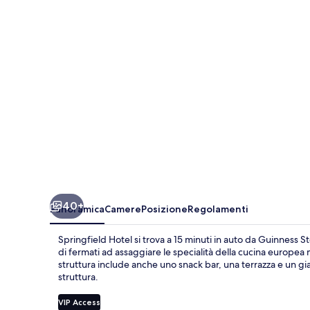
40+
Panoramica
Camere
Posizione
Regolamenti
Springfield Hotel si trova a 15 minuti in auto da Guinness S
di fermati ad assaggiare le specialità della cucina europea m
struttura include anche uno snack bar, una terrazza e un gia
struttura.
VIP Access