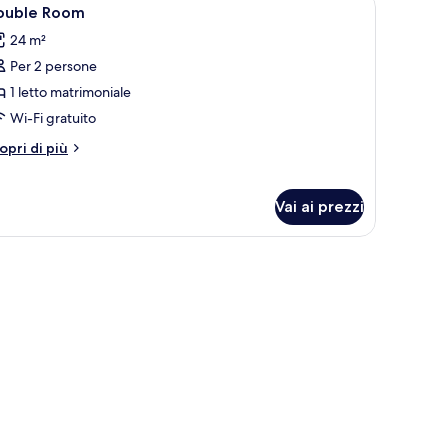
pri
1
ouble Room
utte
24 m²
Per 2 persone
oto
er
1 letto matrimoniale
ouble
Wi-Fi gratuito
oom
tri
opri di più
ttagli
r
uble
Vai ai prezzi
oom
nde, due poltrone, un tavolino, una televisione e una finestra con tende.