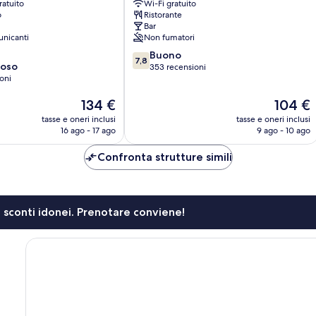
ratuito
Wi-Fi gratuito
o
Ristorante
Bar
nicanti
Non fumatori
7.8
Buono
7,8
ioso
su
353 recensioni
oni
10,
Buono,
Il
Il
134 €
104 €
353
prezzo
prezzo
recensioni
tasse e oneri inclusi
tasse e oneri inclusi
attuale
attuale
16 ago - 17 ago
9 ago - 10 ago
è
è
134 €
104 €
Confronta strutture simili
li sconti idonei. Prenotare conviene!