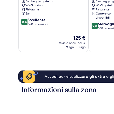
Parcheggio gratuito
Parcheggio g
Leixlip
Hotel
Wi-Fi gratuito
Wi-Fi gratuit
Leixlip
Ristorante
Ristorante
Bar
Camere comu
disponibili
8.6
Eccellente
8,6
9.0
Meravigl
su
660 recensioni
9,0
su
638 recensi
10,
10,
Eccellente,
Il
125 €
Meraviglioso,
660
prezzo
638
recensioni
tasse e oneri inclusi
attuale
recensioni
9 ago - 10 ago
è
125 €
Accedi per visualizzare gli extra e g
Informazioni sulla zona