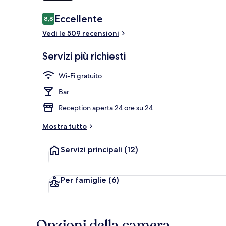
Recensioni
Eccellente
8,8
8,8 su 10
Servizio di c
Vedi le 509 recensioni
Servizi più richiesti
Wi-Fi gratuito
Bar
Reception aperta 24 ore su 24
Mostra tutto
Servizi principali
(12)
Per famiglie
(6)
Opzioni della camera