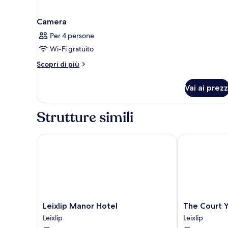
Camera
Per 4 persone
Wi-Fi gratuito
Altri
Scopri di più
dettagli
per
Vai ai prezz
Camera
Strutture simili
Leixlip Manor Hotel
The Court Yar
Leixlip
The
Leixlip Manor Hotel
The Court Y
Manor
Court
Leixlip
Leixlip
Hotel
Yard