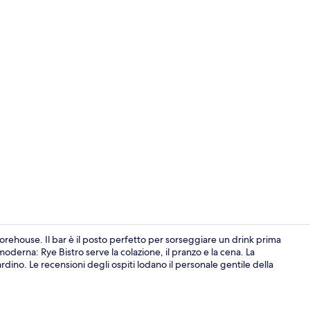
Suite Junior 
torehouse. Il bar è il posto perfetto per sorseggiare un drink prima
oderna: Rye Bistro serve la colazione, il pranzo e la cena. La
rdino. Le recensioni degli ospiti lodano il personale gentile della
Reception