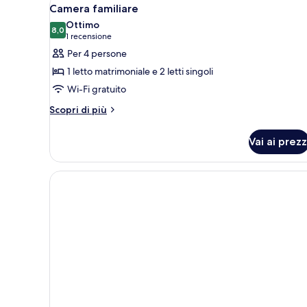
Apri
2
Camera familiare
tutte
Ottimo
le
8,0
8,0 su 10
(1
1 recensione
foto
recensione)
Per 4 persone
per
1 letto matrimoniale e 2 letti singoli
Camera
Wi-Fi gratuito
familiare
Altri
Scopri di più
dettagli
per
Vai ai prezz
Camera
familiare