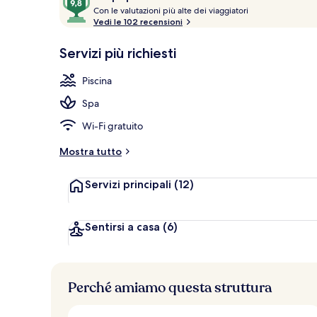
C
su
Con le valutazioni più alte dei viaggiatori
o
Vedi le 102 recensioni
10,
n
Più
Facciata dell
Servizi più richiesti
popolare
l
e
Piscina
v
Spa
a
l
Wi-Fi gratuito
u
t
Mostra tutto
a
z
Servizi principali
(12)
i
o
n
i
Sentirsi a casa
(6)
p
i
ù
Perché amiamo questa struttura
a
l