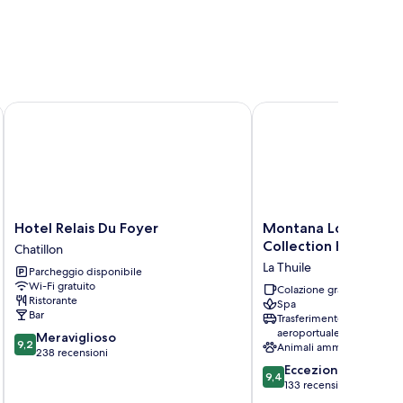
Hotel Relais Du Foyer
Montana Lodge & Spa, 
Hotel
Montana
Hotel Relais Du Foyer
Montana Lodge & Sp
Relais
Lodge
Collection Hotels
Chatillon
Du
&
La Thuile
Parcheggio disponibile
Foyer
Spa,
Wi-Fi gratuito
Chatillon
by
Colazione gratuita
Ristorante
Spa
R
Bar
Trasferimento
Collection
aeroportuale
9.2
Meraviglioso
Hotels
9,2
Animali ammessi
su
238 recensioni
La
10,
9.4
Eccezionale
Thuile
9,4
Meraviglioso,
su
133 recensioni
238
10,