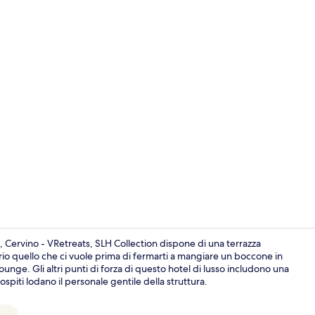
Esterni
a, Cervino - VRetreats, SLH Collection dispone di una terrazza
rio quello che ci vuole prima di fermarti a mangiare un boccone in
lounge. Gli altri punti di forza di questo hotel di lusso includono una
Esterni
spiti lodano il personale gentile della struttura.