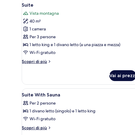
Apri
Una camera d'albergo con un let
3
fumatori
Suite
tutte
Vista montagna
le
40 m²
foto
per
1 camera
Suite
Per 3 persone
1 letto king e 1 divano letto (a una piazza e mezza)
Wi-Fi gratuito
Altri
Scopri di più
dettagli
per
Vai ai prezz
Suite
Apri
Camera da letto con un ampio l
3
Suite With Sauna
tutte
Per 2 persone
le
1 divano letto (singolo) e 1 letto king
foto
per
Wi-Fi gratuito
Suite
Altri
Scopri di più
With
dettagli