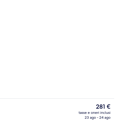
Ristorante
Il
281 €
prezzo
tasse e oneri inclusi
attuale
23 ago - 24 ago
Sauna
è
281 €