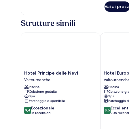
per
Sauna
Vai ai prezz
Suite
With
Sauna
Strutture simili
Hotel Principe delle Nevi
Hotel Europa
Hotel
Hotel
Hotel Principe delle Nevi
Hotel Euro
Principe
Europa
Valtournenche
Valtournench
delle
Valtournench
Piscina
Piscina
Nevi
Colazione gratuita
Colazione gra
Valtournenche
Spa
Spa
Parcheggio disponibile
Parcheggio d
9.4
8.6
Eccezionale
Eccellent
9,4
8,6
su
su
15 recensioni
205 recensi
10,
10,
Eccezionale,
Eccellente,
15
205