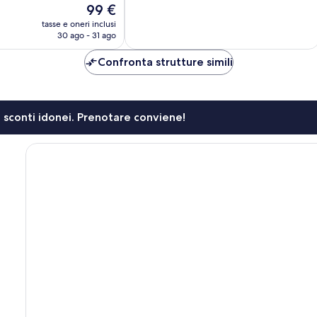
Il
99 €
29
prezzo
tasse e oneri inclusi
recensioni
attuale
30 ago - 31 ago
è
99 €
Confronta strutture simili
li sconti idonei. Prenotare conviene!