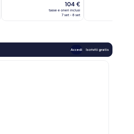
Il
104 €
recensioni
Eccezionale,
prezzo
133
tasse e oneri inclusi
t
attuale
7 set - 8 set
recensioni
è
104 €
Accedi
Iscriviti gratis