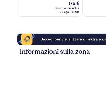
Il
175 €
recensioni
recensioni
prezzo
tasse e oneri inclusi
attuale
30 ago - 31 ago
è
175 €
Accedi per visualizzare gli extra e g
Informazioni sulla zona