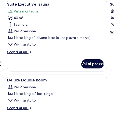
to, una scrivania e una sedia. Si vede una finestra con tende e una vista albe
Apri
Una camera da letto con un letto gran
A
3
fumatori
Suite Executive, sauna
Su
tutte
t
Vista montagna
le
le
40 m²
foto
f
per
p
1 camera
Suite
S
Per 2 persone
Al
Sc
Executive,
de
1 letto king e 1 divano letto (a una piazza e mezza)
pe
sauna
Wi-Fi gratuito
Su
Altri
Scopri di più
dettagli
per
i
Vai ai prezzi
Suite
Executive,
sauna
etto, testiera in legno e vista su un paesaggio innevato.
Apri
Camera da letto con un ampio letto, te
3
Deluxe Double Room
tutte
Per 2 persone
le
1 letto king o 2 letti singoli
foto
per
Wi-Fi gratuito
Deluxe
Altri
Scopri di più
Double
dettagli