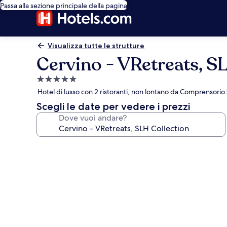
Passa alla sezione principale della pagina
Visualizza tutte le strutture
Cervino - VRetreats, S
Struttura
a
Hotel di lusso con 2 ristoranti, non lontano da Comprensorio s
5.0
Scegli le date per vedere i prezzi
stelle
Dove vuoi andare?
Galleria
fotografica
per
Cervino
-
VRetreats,