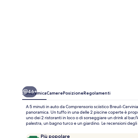
SLH
Collection
46+
Panoramica
Camere
Posizione
Regolamenti
A 5 minuti in auto da Comprensorio sciistico Breuil-Cervini
panoramica. Un tuffo in una delle 2 piscine coperte è prop
uno dei 2 ristoranti in loco o di sorseggiare un drink al bar/
palestra, un bagno turco e un giardino. Le recensioni degli o
Recensioni
9,8
Più popolare