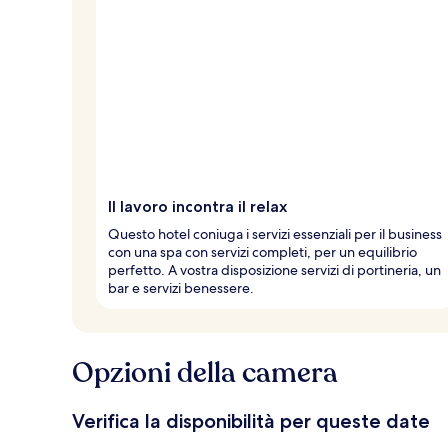
t
e
d
e
i
v
i
a
g
Il lavoro incontra il relax
g
i
Questo hotel coniuga i servizi essenziali per il business
a
con una spa con servizi completi, per un equilibrio
t
perfetto. A vostra disposizione servizi di portineria, un
o
bar e servizi benessere.
r
i
Opzioni della camera
Verifica la disponibilità per queste date