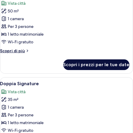
Vista città
le
50 m²
foto
per
1 camera
Suite
Per 3 persone
Signature
1 letto matrimoniale
Wi-Fi gratuito
Altri
Scopri di più
dettagli
per
Scopri i prezzi per le tue date
Suite
Signature
Apri
Una camera d'albergo con un letto, una
12
Doppia Signature
tutte
Vista città
le
35 m²
foto
per
1 camera
Doppia
Per 3 persone
Signature
1 letto matrimoniale
Wi-Fi gratuito