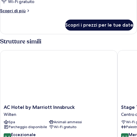
Wi-Fi gratuito
Altri
Scopri di più
dettagli
per
Scopri i prezzi per le tue date
Doppia
Deluxe
Strutture simili
AC Hotel by Marriott Innsbruck
Stage 12
AC
Stage
AC Hotel by Marriott Innsbruck
Stage 
Hotel
12
Wilten
Centro c
by
Hotel
Spa
Animali ammessi
Wi-Fi 
Marriott
by
Parcheggio disponibile
Wi-Fi gratuito
Palest
Innsbruck
Penz
Wilten
Centro
9.4
9.2
Eccezionale
Mer
9,4
9,2