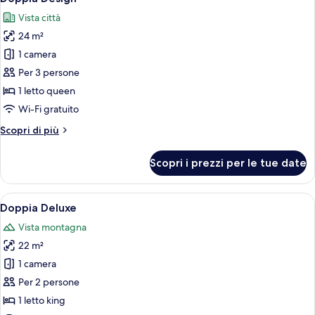
tutte
Vista città
le
24 m²
foto
per
1 camera
Doppia
Per 3 persone
Design
1 letto queen
Wi-Fi gratuito
Altri
Scopri di più
dettagli
per
Scopri i prezzi per le tue date
Doppia
Design
Apri
Una camera da letto con testiera trap
7
Doppia Deluxe
tutte
Vista montagna
le
22 m²
foto
per
1 camera
Doppia
Per 2 persone
Deluxe
1 letto king