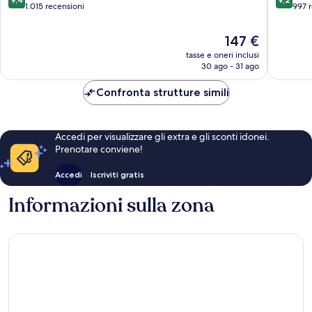
città
su
su
1.015 recensioni
997 
di
10,
10,
Innsbru
Eccezionale,
Meravigl
Il
147 €
1.015
997
prezzo
tasse e oneri inclusi
recensioni
recensio
attuale
30 ago - 31 ago
è
147 €
Confronta strutture simili
Accedi per visualizzare gli extra e gli sconti idonei.
Prenotare conviene!
Accedi
Iscriviti gratis
Informazioni sulla zona