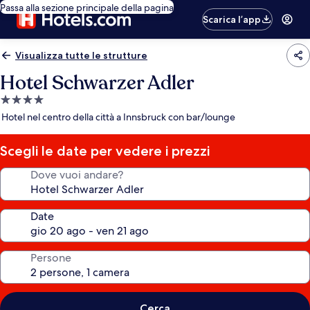
Passa alla sezione principale della pagina
Scarica l’app
Visualizza tutte le strutture
Hotel Schwarzer Adler
Struttura
a
Hotel nel centro della città a Innsbruck con bar/lounge
4.0
stelle
Scegli le date per vedere i prezzi
Dove vuoi andare?
Date
Persone
Cerca