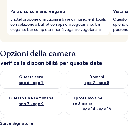
Paradiso culinario vegano
Vista s
L'hotel propone una cucina a base di ingredienti locali,
Questo b
con colazione a buffet con opzioni vegetariane. Un
splendid
elegante bar completa i menù vegani e vegetariani.
possono 
Opzioni della camera
Verifica la disponibilità per queste date
Verifica la disponibilità per questa sera, ago 6 - ago 7
Verifica la disponibilità per d
Questa sera
Domani
ago 6 - ago 7
ago 7 - ago 8
Verifica la disponibilità per questo fine settimana, ago 7 - ago
Verifica la disponibilità per il
Questo fine settimana
Il prossimo fine
settimana
ago 7 - ago 9
ago 14 - ago 16
Apri
Una camera d'albergo con un letto, una
6
Suite Signature
tutte