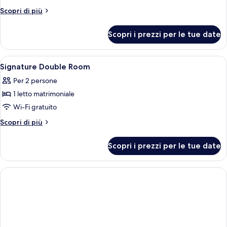
Altri
Scopri di più
dettagli
per
Scopri i prezzi per le tue date
Doppia
Signature
Apri
Bagno | Doccia, asciugacapelli, asciug
1
Signature Double Room
tutte
Per 2 persone
le
1 letto matrimoniale
foto
per
Wi-Fi gratuito
Signature
Altri
Scopri di più
Double
dettagli
per
Room
Scopri i prezzi per le tue date
Signature
Double
Room