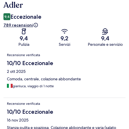
Adler
Eccezionale
9,4
789 recensioni
9,4
9,2
9,4
Pulizia
Servizi
Personale e servizio
Recensioni
Recensione verificata
10/10 Eccezionale
2 ott 2025
Comoda, centrale, colazione abbondante
gianluca, viaggio di 1 notte
Recensione verificata
10/10 Eccezionale
16 nov 2025
Stanza pulita e spaziosa. Colazione abbondante e varia (salato