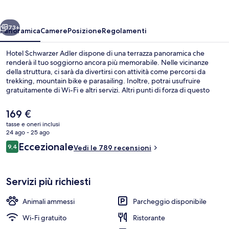
ietro
Avanti
73+
Panoramica
Camere
Posizione
Regolamenti
Hotel Schwarzer Adler dispone di una terrazza panoramica che
renderà il tuo soggiorno ancora più memorabile. Nelle vicinanze
della struttura, ci sarà da divertirsi con attività come percorsi da
trekking, mountain bike e parasailing. Inoltre, potrai usufruire
gratuitamente di Wi-Fi e altri servizi. Altri punti di forza di questo
hotel con servizi boutique includono un bar/lounge e una terrazza.
Gli ospiti apprezzano molto il personale gentile e la colazione.
Il
169 €
prezzo
tasse e oneri inclusi
attuale
24 ago - 25 ago
Terrazza/patio
è
Recensioni
Eccezionale
9,4
Vedi le 789 recensioni
169 €
9,4 su 10
Servizi più richiesti
Animali ammessi
Parcheggio disponibile
Wi-Fi gratuito
Ristorante