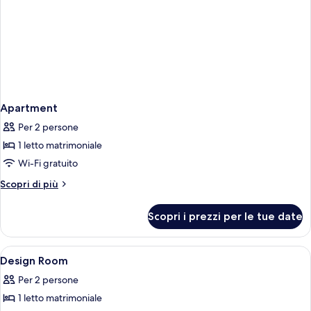
Apartment
Per 2 persone
1 letto matrimoniale
Wi-Fi gratuito
Altri
Scopri di più
dettagli
per
Scopri i prezzi per le tue date
Apartment
Apri
Biancheria da letto di alta qualità, un
3
Design Room
tutte
Per 2 persone
le
1 letto matrimoniale
foto