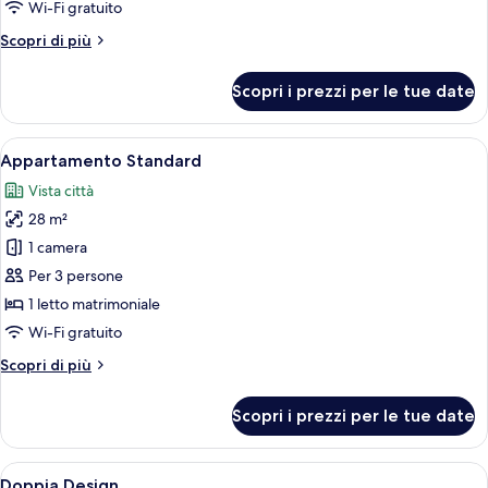
per
Wi-Fi gratuito
Design
Altri
Scopri di più
Room
dettagli
per
Scopri i prezzi per le tue date
Design
Room
Apri
Una camera da letto moderna con soffi
8
Appartamento Standard
tutte
Vista città
le
28 m²
foto
per
1 camera
Appartamento
Per 3 persone
Standard
1 letto matrimoniale
Wi-Fi gratuito
Altri
Scopri di più
dettagli
per
Scopri i prezzi per le tue date
Appartamento
Standard
Apri
Una camera da letto con testiera trap
9
Doppia Design