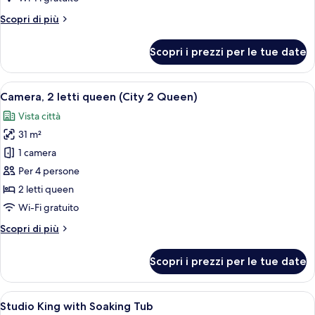
king
Altri
Scopri di più
(Waterfront
dettagli
King)
per
Scopri i prezzi per le tue date
Camera,
1
letto
Apri
Una camera d'albergo con due letti, u
5
king
Camera, 2 letti queen (City 2 Queen)
tutte
(Waterfront
Vista città
King)
le
31 m²
foto
per
1 camera
Camera,
Per 4 persone
2
2 letti queen
letti
Wi-Fi gratuito
queen
Altri
Scopri di più
(City
dettagli
2
per
Scopri i prezzi per le tue date
Queen)
Camera,
2
letti
Apri
Un bagno moderno con un armadio in 
3
queen
Studio King with Soaking Tub
tutte