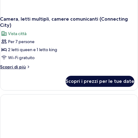
Camera, letti multipli, camere comunicanti (Connecting
City)
Vista città
Per 7 persone
2 letti queen e 1 letto king
Wi-Fi gratuito
Altri
Scopri di più
dettagli
per
Scopri i prezzi per le tue date
Camera,
letti
multipli,
camere
comunicanti
(Connecting
City)