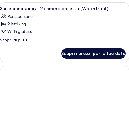
multipli,
Apri
Una moderna camera d'hotel con disposi
1
camere
Suite panoramica, 2 camere da letto (Waterfront)
tutte
comunicanti
Per 4 persone
(City)
le
2 letti king
foto
per
Wi-Fi gratuito
Suite
Altri
Scopri di più
panoramica,
dettagli
per
2
Scopri i prezzi per le tue date
Suite
camere
panoramica,
da
2
letto
camere
da
(Waterfront)
letto
(Waterfront)