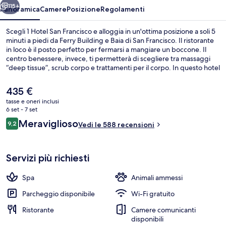
115+
Panoramica
Camere
Posizione
Regolamenti
Scegli 1 Hotel San Francisco e alloggia in un'ottima posizione a soli 5
minuti a piedi da Ferry Building e Baia di San Francisco. Il ristorante
in loco è il posto perfetto per fermarsi a mangiare un boccone. Il
centro benessere, invece, ti permetterà di scegliere tra massaggi
“deep tissue”, scrub corpo e trattamenti per il corpo. In questo hotel
di lusso troverai anche altri punti di forza come come un bar/lounge,
una palestra aperta giorno e notte e biciclette gratuite. Le
Il
435 €
recensioni dei viaggiatori lodano il personale gentile e le condizioni
prezzo
tasse e oneri inclusi
generali. La struttura è a pochi passi da Stazione metro di Don Chee
attuale
6 set - 7 set
Way & Steuart St, mentre Stazione di Ferry Building si trova a 3 min a
Servizio di colazione, pranzo e cena
è
Recensioni
piedi.
Meraviglioso
9,2
Vedi le 588 recensioni
435 €
9,2 su 10
Servizi più richiesti
Spa
Animali ammessi
Parcheggio disponibile
Wi-Fi gratuito
Ristorante
Camere comunicanti
disponibili