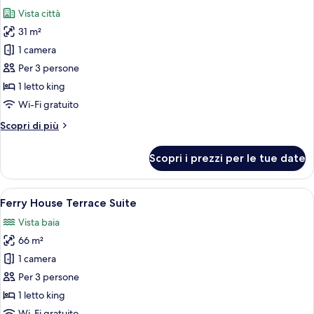
tutte
(Bay
Vista città
Bridge
le
King)
31 m²
foto
per
1 camera
Camera,
Per 3 persone
1
1 letto king
letto
Wi-Fi gratuito
king
Altri
Scopri di più
(City
dettagli
King)
per
Scopri i prezzi per le tue date
Camera,
1
letto
Apri
Una terrazza sul tetto con divano, polt
4
king
Ferry House Terrace Suite
tutte
(City
Vista baia
King)
le
66 m²
foto
per
1 camera
Ferry
Per 3 persone
House
1 letto king
Terrace
Wi-Fi gratuito