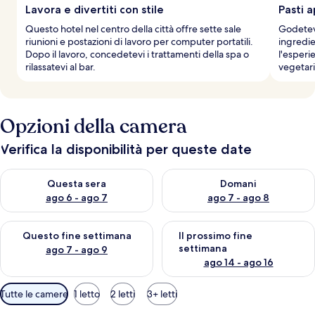
Lavora e divertiti con stile
Pasti a
Questo hotel nel centro della città offre sette sale
Godetevi
riunioni e postazioni di lavoro per computer portatili.
ingredie
Dopo il lavoro, concedetevi i trattamenti della spa o
l'esperi
rilassatevi al bar.
vegetari
Opzioni della camera
Verifica la disponibilità per queste date
Verifica la disponibilità per questa sera, ago 6 - ago 7
Verifica la disponibilità per d
Questa sera
Domani
ago 6 - ago 7
ago 7 - ago 8
Verifica la disponibilità per questo fine settimana, ago 7 - ago
Verifica la disponibilità per il
Questo fine settimana
Il prossimo fine
settimana
ago 7 - ago 9
ago 14 - ago 16
Filtri
Tutte le camere
1 letto
2 letti
3+ letti
disponibili