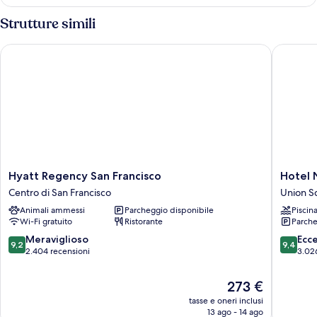
Strutture simili
Hyatt Regency San Francisco
Hotel Ni
Hyatt
Hotel
Hyatt Regency San Francisco
Hotel 
Regency
Nikko
Centro di San Francisco
Union S
San
San
Animali ammessi
Parcheggio disponibile
Piscin
Francisco
Francisc
Wi-Fi gratuito
Ristorante
Parche
Centro
Union
di
Square
9.2
9.4
Meraviglioso
Ecc
9,2
9,4
San
su
su
2.404 recensioni
3.02
Francisco
10,
10,
Meraviglioso,
Eccezion
Il
273 €
2.404
3.026
prezzo
tasse e oneri inclusi
recensioni
recensio
attuale
13 ago - 14 ago