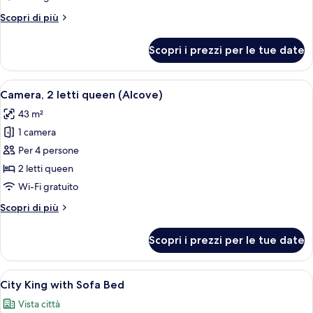
queen
Altri
Scopri di più
(Waterfront)
dettagli
per
Scopri i prezzi per le tue date
Camera,
2
letti
Apri
Camera d'albergo con due letti, una sc
5
queen
Camera, 2 letti queen (Alcove)
tutte
(Waterfront)
43 m²
le
1 camera
foto
per
Per 4 persone
Camera,
2 letti queen
2
Wi-Fi gratuito
letti
Altri
Scopri di più
queen
dettagli
(Alcove)
per
Scopri i prezzi per le tue date
Camera,
2
letti
Apri
Camera d'albergo moderna con un ampio 
5
queen
City King with Sofa Bed
tutte
(Alcove)
Vista città
le