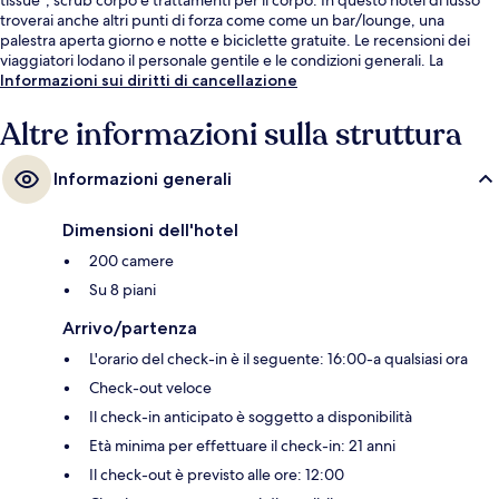
troverai anche altri punti di forza come come un bar/lounge, una
palestra aperta giorno e notte e biciclette gratuite. Le recensioni dei
viaggiatori lodano il personale gentile e le condizioni generali. La
struttura è a pochi passi da Stazione metro di Don Chee Way & Steuart
Informazioni sui diritti di cancellazione
St, mentre Stazione di Ferry Building si trova a 3 min a piedi.
Altre informazioni sulla struttura
Informazioni generali
Dimensioni dell'hotel
200 camere
Su 8 piani
Arrivo/partenza
L'orario del check-in è il seguente: 16:00-a qualsiasi ora
Check-out veloce
Il check-in anticipato è soggetto a disponibilità
Età minima per effettuare il check-in: 21 anni
Il check-out è previsto alle ore: 12:00