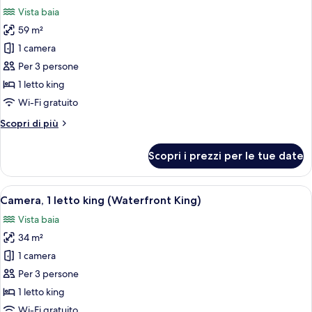
tutte
Vista baia
le
59 m²
foto
per
1 camera
Suite
Per 3 persone
panoramica
1 letto king
(Waterfront)
Wi-Fi gratuito
Altri
Scopri di più
dettagli
per
Scopri i prezzi per le tue date
Suite
panoramica
(Waterfront)
Apri
Biancheria da letto di alta qualità, cop
5
Camera, 1 letto king (Waterfront King)
tutte
Vista baia
le
34 m²
foto
per
1 camera
Camera,
Per 3 persone
1
1 letto king
letto
Wi-Fi gratuito