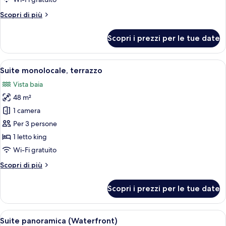
Suite
Altri
Scopri di più
dettagli
per
Scopri i prezzi per le tue date
Ferry
House
Terrace
Apri
Una terrazza sul tetto con posti a sede
7
Suite
Suite monolocale, terrazzo
tutte
Vista baia
le
48 m²
foto
per
1 camera
Suite
Per 3 persone
monolocale,
1 letto king
terrazzo
Wi-Fi gratuito
Altri
Scopri di più
dettagli
per
Scopri i prezzi per le tue date
Suite
monolocale,
terrazzo
Apri
Una moderna camera d'hotel con disposi
4
Suite panoramica (Waterfront)