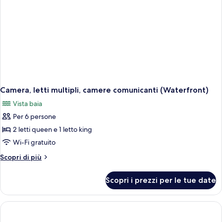
Camera, letti multipli, camere comunicanti (Waterfront)
Vista baia
Per 6 persone
2 letti queen e 1 letto king
Wi-Fi gratuito
Altri
Scopri di più
dettagli
per
Scopri i prezzi per le tue date
Camera,
letti
multipli,
camere
comunicanti