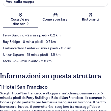
Vedi sulla mappa
Mappa
Cosa c’è nei
Come spostarsi
Ristoranti
dintorni?
Ferry Building
- 2 min a piedi
- 0.2 km
Bay Bridge
- 8 min a piedi
- 0.7 km
Embarcadero Center
- 8 min a piedi
- 0.7 km
Union Square
- 18 min a piedi
- 1.5 km
Molo 39
- 3 min in auto
- 2.5 km
Informazioni su questa struttura
1 Hotel San Francisco
Scegli 1 Hotel San Francisco e alloggia in un'ottima posizione a soli 5
minuti a piedi da Ferry Building e Baia di San Francisco. Il ristorante in
loco è il posto perfetto per fermarsi a mangiare un boccone. Il centro
benessere, invece, ti permetterà di scegliere tra massaggi “deep
tissue”, scrub corpo e trattamenti per il corpo. In questo hotel di lusso