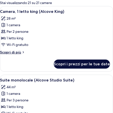
per
Stai visualizzando 21 su 21 camere
le
Apri
Una camera d'albergo moderna con un l
4
Camera, 1 letto king (Alcove King)
camere
tutte
28 m²
le
1 camera
foto
per
Per 2 persone
Camera,
1 letto king
1
Wi-Fi gratuito
letto
Altri
Scopri di più
king
dettagli
(Alcove
per
Scopri i prezzi per le tue date
Camera,
King)
1
letto
Apri
Un soggiorno moderno con un divano c
5
king
Suite monolocale (Alcove Studio Suite)
tutte
(Alcove
44 m²
King)
le
1 camera
foto
per
Per 3 persone
Suite
1 letto king
monolocale