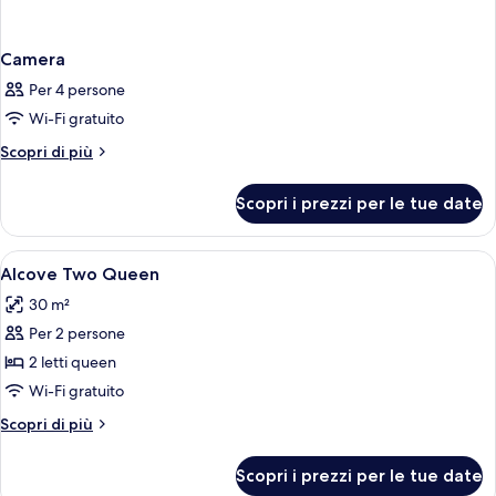
Camera
Per 4 persone
Wi-Fi gratuito
Altri
Scopri di più
dettagli
per
Scopri i prezzi per le tue date
Camera
Apri
Biancheria da letto di alta qualità, cop
2
Alcove Two Queen
tutte
30 m²
le
Per 2 persone
foto
per
2 letti queen
Alcove
Wi-Fi gratuito
Two
Altri
Scopri di più
Queen
dettagli
per
Scopri i prezzi per le tue date
Alcove