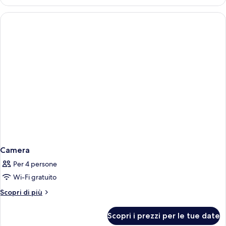
Two
Queen
Camera
Per 4 persone
Wi-Fi gratuito
Altri
Scopri di più
dettagli
per
Scopri i prezzi per le tue date
Camera