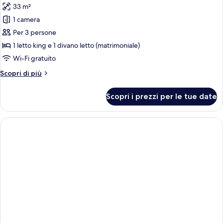
33 m²
foto
per
1 camera
City
Per 3 persone
King
1 letto king e 1 divano letto (matrimoniale)
with
Wi-Fi gratuito
Sofa
Altri
Scopri di più
Bed
dettagli
per
Scopri i prezzi per le tue date
City
King
with
Sofa
Bed