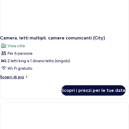
Camera, letti multipli, camere comunicanti (City)
Vista città
Per 6 persone
2 letti king e 1 divano letto (singolo)
Wi-Fi gratuito
Altri
Scopri di più
dettagli
per
Scopri i prezzi per le tue date
Camera,
letti
multipli,
camere
comunicanti
(City)