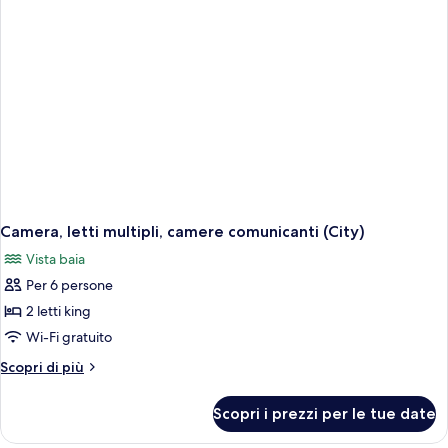
(Waterfront)
Camera, letti multipli, camere comunicanti (City)
Vista baia
Per 6 persone
2 letti king
Wi-Fi gratuito
Altri
Scopri di più
dettagli
per
Scopri i prezzi per le tue date
Camera,
letti