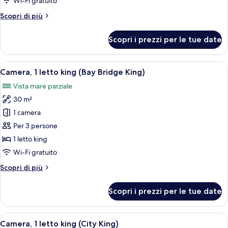
Wi-Fi gratuito
(Alcove
Altri
Scopri di più
Studio
dettagli
Suite)
per
Scopri i prezzi per le tue date
Suite
monolocale
(Alcove
Apri
Biancheria da letto di alta qualità, cop
4
Studio
Camera, 1 letto king (Bay Bridge King)
tutte
Suite)
Vista mare parziale
le
30 m²
foto
per
1 camera
Camera,
Per 3 persone
1
1 letto king
letto
Wi-Fi gratuito
king
Altri
Scopri di più
(Bay
dettagli
Bridge
per
Scopri i prezzi per le tue date
King)
Camera,
1
letto
Apri
Camera d'albergo moderna con un lett
5
king
Camera, 1 letto king (City King)