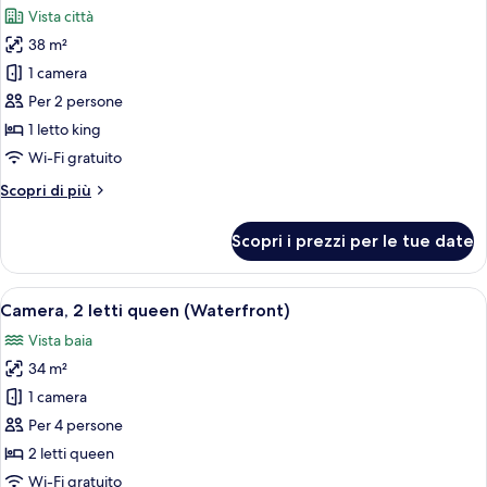
(City
Vista città
2
le
Queen)
38 m²
foto
per
1 camera
Studio
Per 2 persone
King
1 letto king
with
Wi-Fi gratuito
Soaking
Altri
Scopri di più
Tub
dettagli
per
Scopri i prezzi per le tue date
Studio
King
with
Apri
Una camera d'albergo con due letti, u
5
Soaking
Camera, 2 letti queen (Waterfront)
tutte
Tub
Vista baia
le
34 m²
foto
per
1 camera
Camera,
Per 4 persone
2
2 letti queen
letti
Wi-Fi gratuito