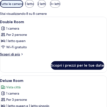
Filtri
Tutte le camere
1 letto
2 letti
3+ letti
disponibili
per
Stai visualizzando 8 su 8 camere
le
Apri
Una camera d'albergo moderna con un 
9
Double Room
camere
tutte
1 camera
le
Per 2 persone
foto
per
1 letto queen
Double
Wi-Fi gratuito
Room
Altri
Scopri di più
dettagli
per
Scopri i prezzi per le tue date
Double
Room
Apri
Una stanza con pavimento in legno, una
10
Deluxe Room
tutte
Vista città
le
1 camera
foto
per
Per 3 persone
Deluxe
1 letto queen e 1 letto singolo