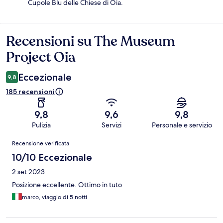
Cupole Blu delle Chiese di Oia.
Recensioni su The Museum
Recensioni
Project Oia
Eccezionale
9,8
185 recensioni
9,8
9,6
9,8
Pulizia
Servizi
Personale e servizio
Recensioni
Recensione verificata
10/10 Eccezionale
2 set 2023
Posizione eccellente. Ottimo in tuto
marco, viaggio di 5 notti