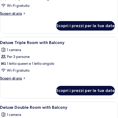
Room
Wi-Fi gratuito
Altri
Scopri di più
dettagli
per
Scopri i prezzi per le tue date
Deluxe
Room
Apri
Una camera da letto con un letto, una 
9
Deluxe Triple Room with Balcony
tutte
1 camera
le
Per 3 persone
foto
per
1 letto queen e 1 letto singolo
Deluxe
Wi-Fi gratuito
Triple
Altri
Scopri di più
Room
dettagli
with
per
Scopri i prezzi per le tue date
Deluxe
Balcony
Triple
Room
Apri
Una camera da letto con un letto, un 
11
with
Deluxe Double Room with Balcony
tutte
Balcony
1 camera
le