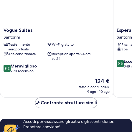
Vogue
Esperas
Vogue Suites
Espera
Suites
Santorin
Santorini
Santorin
Santorini
Santorin
Trasferimento
Wi-Fi gratuito
Piscin
aeroportuale
Spa
Aria condizionata
Reception aperta 24 ore
su 24
9.6
Ecc
9,6
9.2
Meraviglioso
su
348 
9,2
su
290 recensioni
10,
10,
Eccezion
Il
124 €
Meraviglioso,
348
prezzo
290
tasse e oneri inclusi
recensio
attuale
9 ago - 10 ago
recensioni
è
124 €
Confronta strutture simili
Accedi per visualizzare gli extra e gli sconti idonei.
Prenotare conviene!