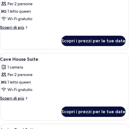
Per 2 persone
foto
per
1 letto queen
Deluxe
Wi-Fi gratuito
Double
Altri
Scopri di più
Room
dettagli
with
per
Scopri i prezzi per le tue date
Deluxe
Balcony
Double
Room
Apri
Un interno con soffitto curvo, un pou
9
with
Cave House Suite
tutte
Balcony
1 camera
le
Per 2 persone
foto
per
1 letto queen
Cave
Wi-Fi gratuito
House
Altri
Scopri di più
Suite
dettagli
per
Scopri i prezzi per le tue date
Cave
House
Suite
Apri
Camera d'albergo con un letto, una scri
10