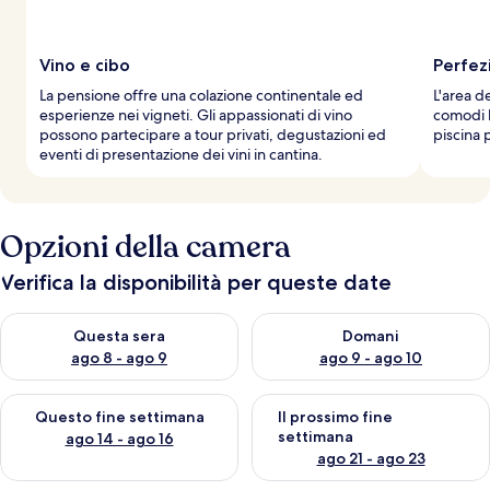
a
g
g
Vino e cibo
Perfez
i
La pensione offre una colazione continentale ed
L'area de
a
esperienze nei vigneti. Gli appassionati di vino
comodi l
t
possono partecipare a tour privati, degustazioni ed
piscina 
o
eventi di presentazione dei vini in cantina.
r
i
Opzioni della camera
Verifica la disponibilità per queste date
Verifica la disponibilità per questa sera, ago 8 - ago 9
Verifica la disponibilità per d
Questa sera
Domani
ago 8 - ago 9
ago 9 - ago 10
Verifica la disponibilità per questo fine settimana, ago 14 - ag
Verifica la disponibilità per i
Questo fine settimana
Il prossimo fine
settimana
ago 14 - ago 16
ago 21 - ago 23