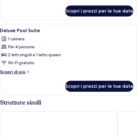
dettagli
per
Scopri i prezzi per le tue date
Deluxe
Seaview
Suite
Apri
Una stanza moderna e minimalista con 
19
Deluxe Pool Suite
tutte
1 camera
le
Per 4 persone
foto
per
2 letti singoli e 1 letto queen
Deluxe
Wi-Fi gratuito
Pool
Altri
Scopri di più
Suite
dettagli
per
Scopri i prezzi per le tue date
Deluxe
Pool
Suite
Strutture simili
Vogue Suites
Esperas 