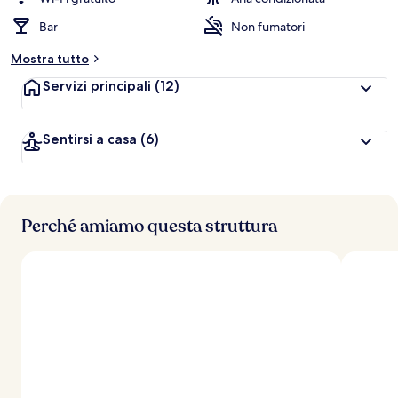
l
Bar
Non fumatori
u
t
Mostra tutto
a
z
Servizi principali
(12)
i
o
n
Sentirsi a casa
(6)
i
p
i
ù
Perché amiamo questa struttura
a
l
t
e
d
e
i
v
i