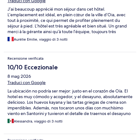
Traduci con Google
J’ai beaucoup apprécié mon séjour dans cet hôtel.
L’emplacement est idéal, en plein cœur de la ville d’Oia, avec
tout à proximité, ce qui permet de profiter pleinement du
séjour à pied. L’hôtel est très agréable et bien situé. Un grand
merci à la gérante ainsi qu’à toute l’équipe, toujours très
serviables et souriants. Ils sont constamment disponibles pour
Aurélie Emilie, viaggio di 3 notti
répondre aux questions et nous aider à nous orienter ou à
découvrir les meilleurs endroits à visiter dans les environs. Une
expérience vraiment très positive que je recommande sans
Recensione verificata
hésiter.
10/10 Eccezionale
8 mag 2026
Traduci con Google
La ubicación no podría ser mejor: justo en el corazón de Oía. El
hotel es muy cómodo y acogedor, y el desayuno, absolutamente
delicioso. Los huevos kayana y las tartas griegas de crema son
imperdibles. Además, nos tocaron unos días con muchísimo
viento en Santorini y tuvieron el detalle de traernos el desayuno
al cuarto: un verdadero lujo. Pero lo mejor de todo fue la
Alessandra, viaggio di 3 notti
atención y el cariño de TheoDora durante toda nuestra estadía.
Nos recibió muy tarde cuando llegamos a Santorini y siempre
estuvo pendiente de nosotros, además de darnos excelentes