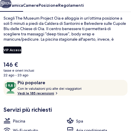
117+
Panoramica
Camere
Posizione
Regolamenti
Scegli The Museum Project Oia e alloggia in un'ottima posizione a
soli 5 minuti a piedi da Caldera di Santorini e Belvedere sulle Cupole
Blu delle Chiese di Oia. Il centro benessere ti permetterà di
scegliere tra massaggi “deep tissue”, body wrap e
manicure/pedicure. La piscina stagionale all'aperto, invece, è
perfetta per un tuffo rinfrescante. Altri punti di forza di questa
guest house di lusso includono un bar a bordo piscina e un giardino.
VIP Access
Le recensioni degli ospiti lodano il personale gentile della struttura.
Il
146 €
Piscina stagionale all'aperto, lettini
prezzo
tasse e oneri inclusi
attuale
22 ago - 23 ago
è
Recensioni
9,8
Più popolare
146 €
C
su
Con le valutazioni più alte dei viaggiatori
o
Vedi le 185 recensioni
10,
n
Più
popolare
Servizi più richiesti
l
e
Piscina
Spa
v
a
Wi-Fi gratuito
Aria condizionata