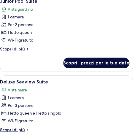
Junior Pool Suite
tutte
Vista giardino
le
1 camera
foto
per
Per 2 persone
Junior
1 letto queen
Pool
Wi-Fi gratuito
Suite
Altri
Scopri di più
dettagli
per
Scopri i prezzi per le tue date
Junior
Pool
Suite
Apri
Una camera da letto moderna con un le
17
Deluxe Seaview Suite
tutte
Vista mare
le
1 camera
foto
per
Per 3 persone
Deluxe
1 letto queen e 1 letto singolo
Seaview
Wi-Fi gratuito
Suite
Altri
Scopri di più