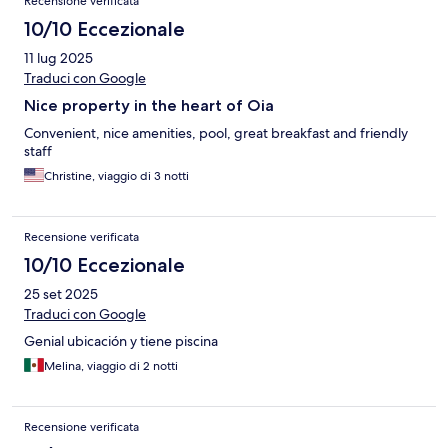
Recensione verificata
recomendaciones de tours, restaurantes y actividades. ¡Lo único
malo fue tener que irnos!
10/10 Eccezionale
11 lug 2025
Traduci con Google
Nice property in the heart of Oia
Convenient, nice amenities, pool, great breakfast and friendly
staff
Christine, viaggio di 3 notti
Recensione verificata
10/10 Eccezionale
25 set 2025
Traduci con Google
Genial ubicación y tiene piscina
Melina, viaggio di 2 notti
Recensione verificata