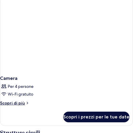
Camera
Per 4 persone
Wi-Fi gratuito
Altri
Scopri di più
dettagli
per
Scopri i prezzi per le tue date
Camera
Strutture simili