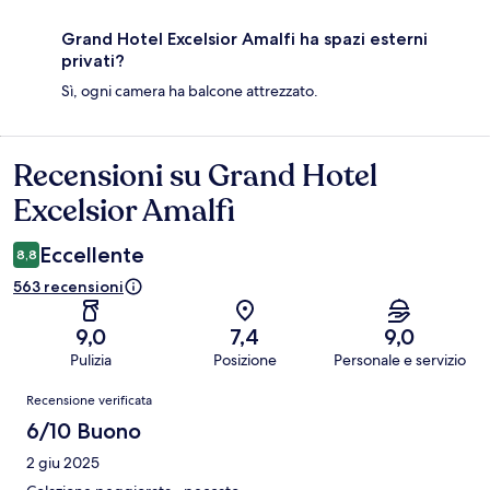
Grand Hotel Excelsior Amalfi ha spazi esterni
privati?
Sì, ogni camera ha balcone attrezzato.
Recensioni su Grand Hotel
Recensioni
Excelsior Amalfi
Eccellente
8,8
563 recensioni
9,0
7,4
9,0
Pulizia
Posizione
Personale e servizio
Recensioni
Recensione verificata
6/10 Buono
2 giu 2025