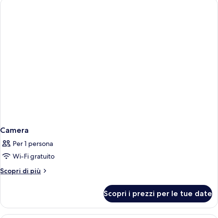
Camera
Per 1 persona
Wi-Fi gratuito
Altri
Scopri di più
dettagli
per
Scopri i prezzi per le tue date
Camera