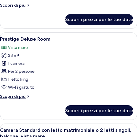
Altri
Scopri di più
dettagli
per
Scopri i prezzi per le tue date
Sky
Deluxe
Room
Apri
Un balcone con un tavolo bianco e due s
4
Prestige Deluxe Room
tutte
Vista mare
le
38 m²
foto
per
1 camera
Prestige
Per 2 persone
Deluxe
1 letto king
Room
Wi-Fi gratuito
Altri
Scopri di più
dettagli
per
Scopri i prezzi per le tue date
Prestige
Deluxe
Room
Apri
Una terrazza con tavolo e sedie, vista 
4
Camera Standard con letto matrimoniale o 2 letti singoli,
tutte
balcone, vista mare