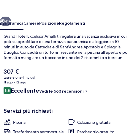
Amalfi
ietro
Avanti
41+
Panoramica
Camere
Posizione
Regolamenti
Grand Hotel Excelsior Amalfi ti regalerà una vacanza esclusiva in cui
potrai approfittare di una terrazza panoramica e alloggiare a 10
minuti in auto da Cattedrale di Sant'Andrea Apostolo e Spiaggia
Duoglio. Concediti un tuffo rinfrescante nella piscina all'aperto e poi
fermati a mangiare un boccone in uno dei 2 ristoranti o a bere un
drink al bar/lounge. Gli altri punti di forza della struttura includono
un bar sulla spiaggia, uno snack bar e una navetta per la spiaggia. Il
Il
307 €
personale gentile e le condizioni generali sono caratteristiche molto
prezzo
tasse e oneri inclusi
apprezzate dai viaggiatori.
attuale
11 ago - 12 ago
Vista aerea
è
Recensioni
Eccellente
8,8
Vedi le 563 recensioni
307 €
8,8 su 10
Servizi più richiesti
Piscina
Colazione gratuita
Trasferimento aeroportuale
Parcheggio gratuito