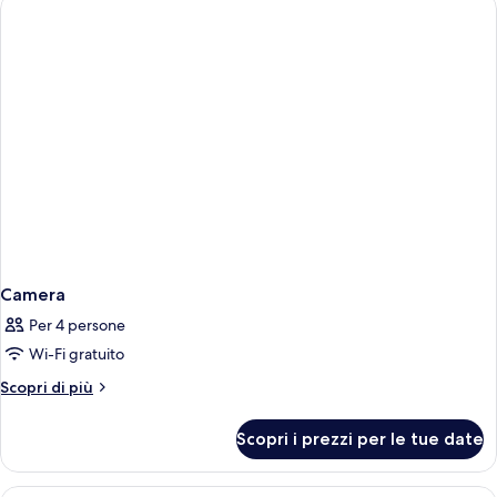
Camera
Per 4 persone
Wi-Fi gratuito
Altri
Scopri di più
dettagli
per
Scopri i prezzi per le tue date
Camera