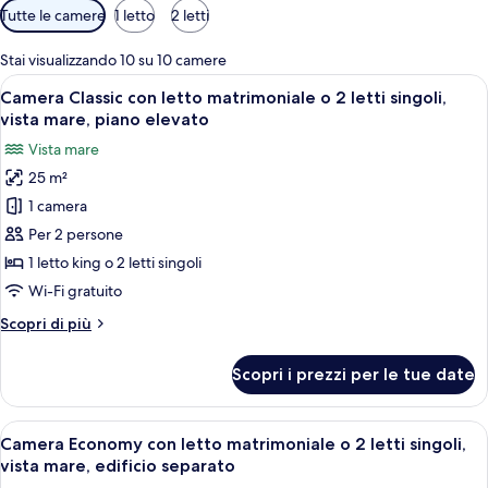
Filtri
Tutte le camere
1 letto
2 letti
disponibili
per
Stai visualizzando 10 su 10 camere
le
Apri
Un balcone con tavolo bianco e sedie co
4
Camera Classic con letto matrimoniale o 2 letti singoli,
camere
tutte
vista mare, piano elevato
le
Vista mare
foto
25 m²
per
1 camera
Camera
Classic
Per 2 persone
con
1 letto king o 2 letti singoli
letto
Wi-Fi gratuito
matrimoniale
Altri
Scopri di più
o
dettagli
2
per
Scopri i prezzi per le tue date
Camera
letti
Classic
singoli,
con
Apri
Una terrazza con due amache che si aff
vista
4
letto
Camera Economy con letto matrimoniale o 2 letti singoli,
tutte
mare,
matrimoniale
vista mare, edificio separato
o
le
piano