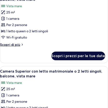
le
Vista mare
foto
25 m²
per
1 camera
Camera
Standard
Per 2 persone
con
1 letto queen o 2 letti singoli
letto
Wi-Fi gratuito
matrimoniale
Altri
Scopri di più
o
dettagli
2
per
Scopri i prezzi per le tue date
Camera
letti
Standard
singoli,
con
Apri
Un balcone con ringhiera bianca, un t
balcone,
5
letto
Camera Superior con letto matrimoniale o 2 letti singoli,
tutte
vista
matrimoniale
balcone, vista mare
o
le
mare
Vista mare
2
foto
letti
25 m²
per
singoli,
1 camera
Camera
balcone,
vista
Superior
Per 2 persone
mare
con
1 letto queen o 2 letti singoli