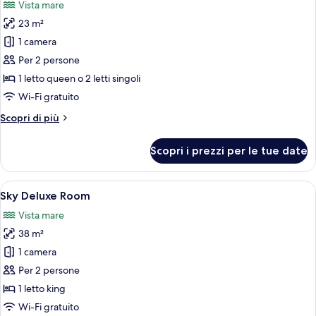
Vista mare
2
foto
elevato
letti
23 m²
per
singoli,
1 camera
Camera
vista
mare,
Economy
Per 2 persone
piano
con
1 letto queen o 2 letti singoli
elevato
letto
Wi-Fi gratuito
matrimoniale
Altri
Scopri di più
o
dettagli
2
per
Scopri i prezzi per le tue date
Camera
letti
Economy
singoli,
con
Apri
Un balcone con un tavolo bianco e sedi
vista
4
letto
Sky Deluxe Room
tutte
mare,
matrimoniale
Vista mare
o
le
edificio
2
38 m²
foto
separato
letti
per
1 camera
singoli,
Sky
vista
Per 2 persone
mare,
Deluxe
1 letto king
edificio
Room
Wi-Fi gratuito
separato