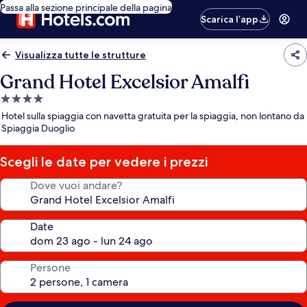
Passa alla sezione principale della pagina
Scarica l’app
Visualizza tutte le strutture
Grand Hotel Excelsior Amalfi
Struttura
a
Hotel sulla spiaggia con navetta gratuita per la spiaggia, non lontano da
4.0
Spiaggia Duoglio
stelle
Scegli le date per vedere i prezzi
Dove vuoi andare?
Date
Persone