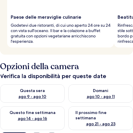
Paese delle meraviglie culinarie
Beatit
Godetevi due ristoranti, di cui uno aperto 24 ore su 24
Rinfresca
con vista sull'oceano. Il bar e la colazione a buffet
stile so
gratuita con opzioni vegetariane arricchiscono
bordo pi
l'esperienza.
rinfresc
Opzioni della camera
Verifica la disponibilità per queste date
Verifica la disponibilità per questa sera, ago 9 - ago 10
Verifica la disponibilità per d
Questa sera
Domani
ago 9 - ago 10
ago 10 - ago 11
Verifica la disponibilità per questo fine settimana, ago 14 - ag
Verifica la disponibilità per i
Questo fine settimana
Il prossimo fine
settimana
ago 14 - ago 16
ago 21 - ago 23