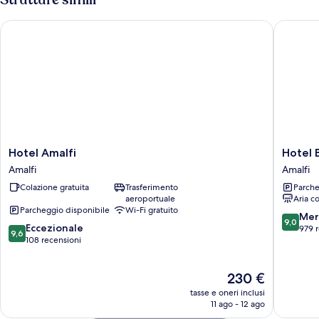
Hotel Amalfi
Hotel Be
Hotel
Hotel
Hotel Amalfi
Hotel 
Amalfi
Bellevu
Amalfi
Amalfi
Amalfi
Suite
Colazione gratuita
Trasferimento
Parche
Amalfi
aeroportuale
Aria c
Parcheggio disponibile
Wi-Fi gratuito
9.0
Mer
9,0
9.6
Eccezionale
su
979 
9,6
su
108 recensioni
10,
10,
Meravigl
Eccezionale,
979
Il
230 €
108
recensio
prezzo
recensioni
tasse e oneri inclusi
attuale
11 ago - 12 ago
è