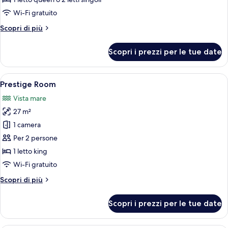
letto
Wi-Fi gratuito
matrimoniale
Altri
Scopri di più
o
dettagli
2
per
Scopri i prezzi per le tue date
Camera
letti
Superior
singoli,
con
Apri
Un balcone con tavolo bianco e sedie co
balcone,
4
letto
Prestige Room
tutte
vista
matrimoniale
Vista mare
o
le
mare
2
27 m²
foto
letti
per
1 camera
singoli,
Prestige
balcone,
Per 2 persone
vista
Room
1 letto king
mare
Wi-Fi gratuito
Altri
Scopri di più
dettagli
per
Scopri i prezzi per le tue date
Prestige
Room