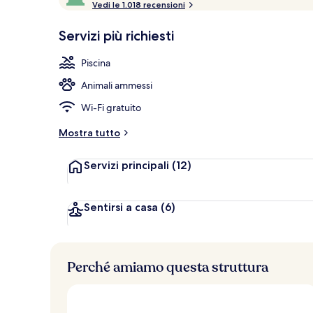
o
Vedi le 1.018 recensioni
10,
Salottino dell
n
Più
Servizi più richiesti
popolare
l
e
Piscina
v
Animali ammessi
a
l
Wi-Fi gratuito
u
t
Mostra tutto
a
z
Servizi principali
(12)
i
o
n
i
Sentirsi a casa
(6)
p
i
ù
Perché amiamo questa struttura
a
l
t