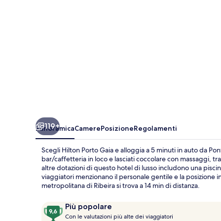
119+
Panoramica
Camere
Posizione
Regolamenti
Scegli Hilton Porto Gaia e alloggia a 5 minuti in auto da Po
bar/caffetteria in loco e lasciati coccolare con massaggi, t
altre dotazioni di questo hotel di lusso includono una pisci
viaggiatori menzionano il personale gentile e la posizione inv
metropolitana di Ribeira si trova a 14 min di distanza.
Recensioni
9,6
Più popolare
C
su
Con le valutazioni più alte dei viaggiatori