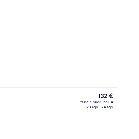
Ristorante
ura
Il
132 €
prezzo
tasse e oneri inclusi
attuale
23 ago - 24 ago
Impianti sportivi
è
132 €