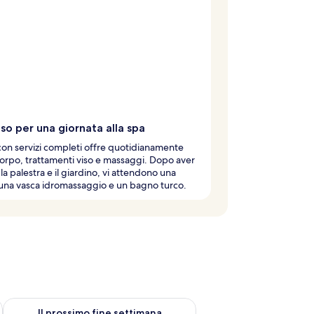
so per una giornata alla spa
con servizi completi offre quotidianamente
orpo, trattamenti viso e massaggi. Dopo aver
 la palestra e il giardino, vi attendono una
una vasca idromassaggio e un bagno turco.
ne settimana, ago 7 - ago 9
Verifica la disponibilità per il prossimo fine settimana, ago 14 
Il prossimo fine settimana