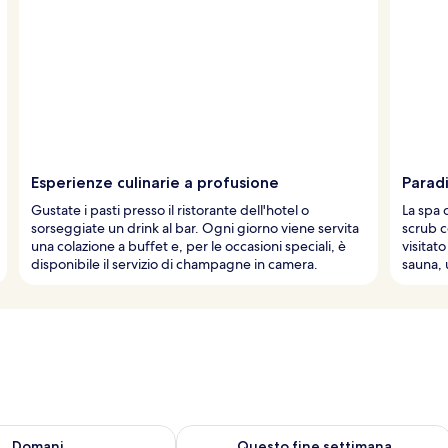
Esperienze culinarie a profusione
Paradi
Gustate i pasti presso il ristorante dell'hotel o
La spa 
sorseggiate un drink al bar. Ogni giorno viene servita
scrub c
una colazione a buffet e, per le occasioni speciali, è
visitato
disponibile il servizio di champagne in camera.
sauna, 
 8
sponibilità per domani, ago 8 - ago 9
Verifica la disponibilità per questo fi
Domani
Questo fine settimana