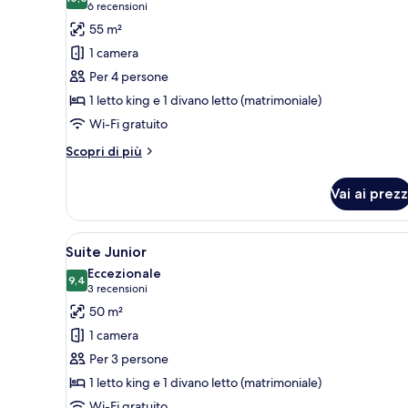
le
10,0 su 10
(6
6 recensioni
foto
recensioni)
55 m²
per
1 camera
Alloggio
Per 4 persone
su
1 letto king e 1 divano letto (matrimoniale)
due
Wi-Fi gratuito
livelli
Altri
Scopri di più
dettagli
per
Vai ai prezz
Alloggio
su
due
Apri
Una camera d'hotel moderna con
7
livelli
Suite Junior
tutte
Eccezionale
le
9,4
9,4 su 10
(3
3 recensioni
foto
recensioni)
50 m²
per
1 camera
Suite
Per 3 persone
Junior
1 letto king e 1 divano letto (matrimoniale)
Wi-Fi gratuito