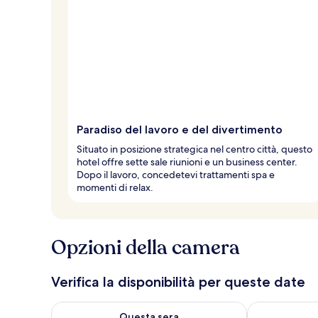
e
d
e
i
v
i
a
g
Paradiso del lavoro e del divertimento
g
i
Situato in posizione strategica nel centro città, questo
a
hotel offre sette sale riunioni e un business center.
t
Dopo il lavoro, concedetevi trattamenti spa e
o
momenti di relax.
r
i
Opzioni della camera
Verifica la disponibilità per queste date
Verifica la disponibilità per questa sera, ago 7 - ago
Verifica la di
Questa sera