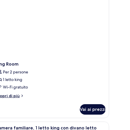
ing Room
Per 2 persone
1 letto king
Wi-Fi gratuito
tri
opri di più
ttagli
r
Vai ai prezzi
ng
oom
pri
Una moderna camera d'hotel con un ampio lett
8
mera familiare, 1 letto king con divano letto