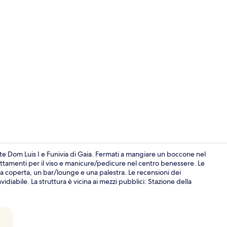
Video strutt
nte Dom Luis I e Funivia di Gaia. Fermati a mangiare un boccone nel
rattamenti per il viso e manicure/pedicure nel centro benessere. Le
na coperta, un bar/lounge e una palestra. Le recensioni dei
Ristorante
idiabile. La struttura è vicina ai mezzi pubblici: Stazione della