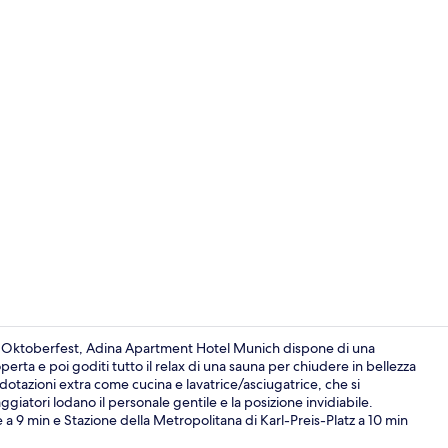
Hall
ell'Oktoberfest, Adina Apartment Hotel Munich dispone di una
erta e poi goditi tutto il relax di una sauna per chiudere in bellezza
otazioni extra come cucina e lavatrice/asciugatrice, che si
Esterni
giatori lodano il personale gentile e la posizione invidiabile.
 a 9 min e Stazione della Metropolitana di Karl-Preis-Platz a 10 min