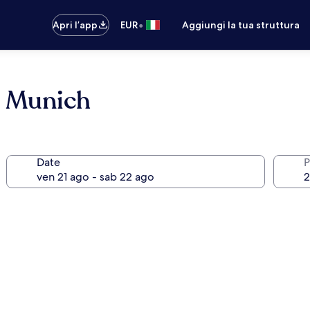
•
Apri l’app
EUR
Aggiungi la tua struttura
l Munich
Date
P