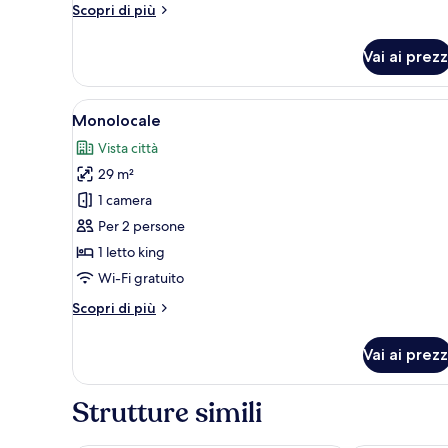
Altri
Scopri di più
letto
dettagli
(Interconnecting)
per
Vai ai prezz
Monolocale,
2
camere
Apri
Una camera d'albergo con un let
18
da
Monolocale
tutte
letto
Vista città
(Interconnecting)
le
29 m²
foto
per
1 camera
Monolocale
Per 2 persone
1 letto king
Wi-Fi gratuito
Altri
Scopri di più
dettagli
per
Vai ai prezz
Monolocale
Strutture simili