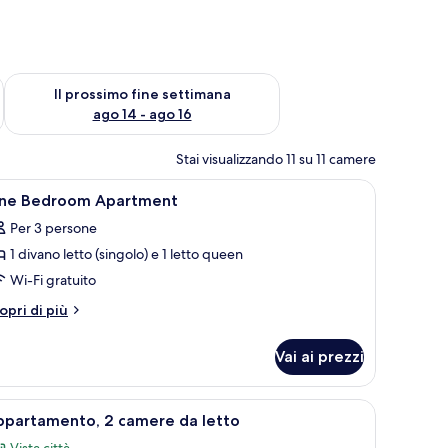
ne settimana, ago 7 - ago 9
Verifica la disponibilità per il prossimo fine settimana, ago 14 
Il prossimo fine settimana
ago 14 - ago 16
Stai visualizzando 11 su 11 camere
saforte in camera, una scrivania
pri
Biancheria da letto ipoallergenica, cassaforte 
14
ne Bedroom Apartment
utte
Per 3 persone
1 divano letto (singolo) e 1 letto queen
oto
er
Wi-Fi gratuito
ne
tri
opri di più
edroom
ttagli
r
partment
Vai ai prezzi
ne
edroom
artment
tto, una TV e vista sulla città.
pri
Una moderna camera d'hotel con area soggiorn
17
ppartamento, 2 camere da letto
utte
Vista città