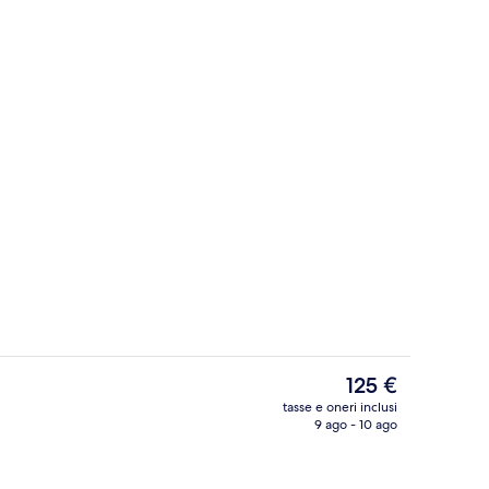
Ristorante
Il
125 €
prezzo
tasse e oneri inclusi
attuale
9 ago - 10 ago
Piscina coperta, con ingresso dalle 06:3
è
125 €