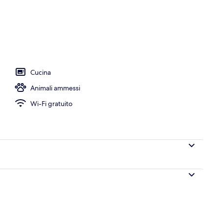
 letto ipoallergenica, cassaforte in camera, una scrivania
Cucina
Animali ammessi
Wi-Fi gratuito