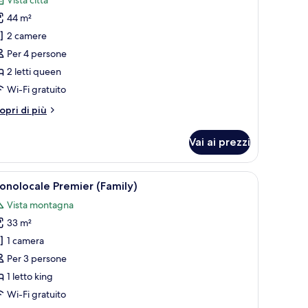
44 m²
oto
er
2 camere
ppartamento,
Per 4 persone
2 letti queen
amere
Wi-Fi gratuito
a
tri
opri di più
etto
ttagli
r
Vai ai prezzi
partamento,
mere
i vista sulla città attraverso le finestre.
o, una TV e vista sulla città.
pri
Una camera d'albergo con un letto grande, una
14
nolocale Premier (Family)
utte
tto
Vista montagna
33 m²
oto
er
1 camera
onolocale
Per 3 persone
remier
1 letto king
Family)
Wi-Fi gratuito