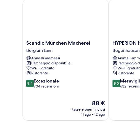
Scandic München Macherei
HYPERION Ho
Scandic
HYPERION
Scandic München Macherei
HYPERION 
München
Hotel
Berg am Laim
Bogenhausen
Macherei
München
Animali ammessi
Animali amm
Berg
Bogenhausen
Parcheggio disponibile
Parcheggio d
am
Wi-Fi gratuito
Wi-Fi gratuit
Laim
Ristorante
Ristorante
9.4
9.0
Eccezionale
Meravigl
9,4
9,0
su
su
704 recensioni
632 recensi
10,
10,
Eccezionale,
Meraviglioso,
Il
88 €
704
632
prezzo
recensioni
recensioni
tasse e oneri inclusi
attuale
11 ago - 12 ago
è
88 €