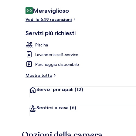
Recensioni
Meraviglioso
9,0
9,0 su 10
Vedi le 649 recensioni
Biancheria da
Servizi più richiesti
Piscina
Lavanderia self-service
Parcheggio disponibile
Mostra tutto
Servizi principali
(12)
Sentirsi a casa
(6)
Opzioni della camera