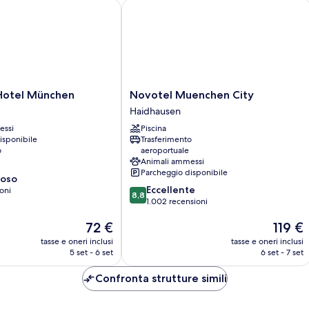
tel München
Novotel Muenchen City
Novotel
Hotel München
Novotel Muenchen City
Muenchen
Haidhausen
City
essi
Piscina
Haidhausen
isponibile
Trasferimento
o
aeroportuale
Animali ammessi
Parcheggio disponibile
ioso
8.8
Eccellente
oni
8,8
su
1.002 recensioni
10,
Il
Il
72 €
119 €
Eccellente,
prezzo
prezzo
1.002
tasse e oneri inclusi
tasse e oneri inclusi
attuale
attuale
recensioni
5 set - 6 set
6 set - 7 set
è
è
72 €
119 €
Confronta strutture simili