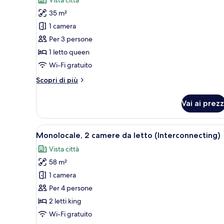
le
35 m²
foto
per
1 camera
Appartamento,
Per 3 persone
1
1 letto queen
camera
Wi-Fi gratuito
da
Altri
Scopri di più
letto
dettagli
per
Vai ai prezz
Appartamento,
1
camera
Apri
Una camera d'albergo con un let
14
da
Monolocale, 2 camere da letto (Interconnecting)
tutte
letto
Vista città
le
58 m²
foto
per
1 camera
Monolocale,
Per 4 persone
2
2 letti king
camere
Wi-Fi gratuito
da