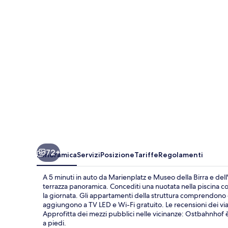
Munich
72+
Panoramica
Servizi
Posizione
Tariffe
Regolamenti
A 5 minuti in auto da Marienplatz e Museo della Birra e d
terrazza panoramica. Concediti una nuotata nella piscina cop
la giornata. Gli appartamenti della struttura comprendono d
aggiungono a TV LED e Wi-Fi gratuito. Le recensioni dei viag
Approfitta dei mezzi pubblici nelle vicinanze: Ostbahnhof è
a piedi.