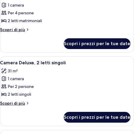
1 camera
foto
per
Per 4 persone
Camera
2 letti matrimoniali
Deluxe,
Altri
Scopri di più
2
dettagli
letti
per
Scopri i prezzi per le tue date
Camera
matrimoniali
Deluxe,
2
Apri
Una camera d'albergo con due letti, un
3
letti
Camera Deluxe, 2 letti singoli
tutte
matrimoniali
31 m²
le
1 camera
foto
per
Per 2 persone
Camera
2 letti singoli
Deluxe,
Altri
Scopri di più
2
dettagli
letti
per
Scopri i prezzi per le tue date
Camera
singoli
Deluxe,
2
Apri
Una camera d'albergo con un letto gran