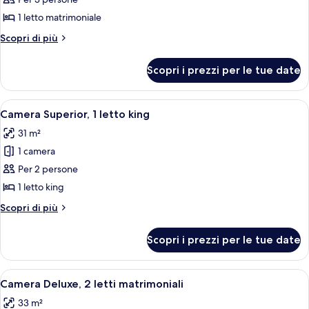
per
Suite
1 letto matrimoniale
Executive,
Altri
Scopri di più
1
dettagli
camera
per
Scopri i prezzi per le tue date
Suite
da
Executive,
letto
1
Apri
Una camera d'albergo con un letto gran
4
camera
Camera Superior, 1 letto king
tutte
da
31 m²
letto
le
1 camera
foto
per
Per 2 persone
Camera
1 letto king
Superior,
Altri
Scopri di più
1
dettagli
letto
per
Scopri i prezzi per le tue date
Camera
king
Superior,
1
Apri
Camera d'albergo con due letti, una sc
4
letto
Camera Deluxe, 2 letti matrimoniali
tutte
king
33 m²
le