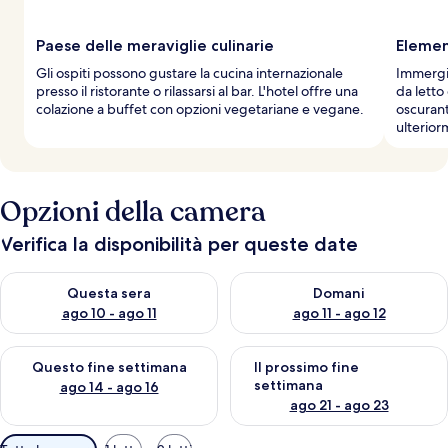
Paese delle meraviglie culinarie
Elemen
Gli ospiti possono gustare la cucina internazionale
Immergit
presso il ristorante o rilassarsi al bar. L'hotel offre una
da letto
colazione a buffet con opzioni vegetariane e vegane.
oscurant
ulterior
Opzioni della camera
Verifica la disponibilità per queste date
Verifica la disponibilità per questa sera, ago 10 - ago 11
Verifica la disponibilità per d
Questa sera
Domani
ago 10 - ago 11
ago 11 - ago 12
Verifica la disponibilità per questo fine settimana, ago 14 - ag
Verifica la disponibilità per i
Questo fine settimana
Il prossimo fine
settimana
ago 14 - ago 16
ago 21 - ago 23
Filtri