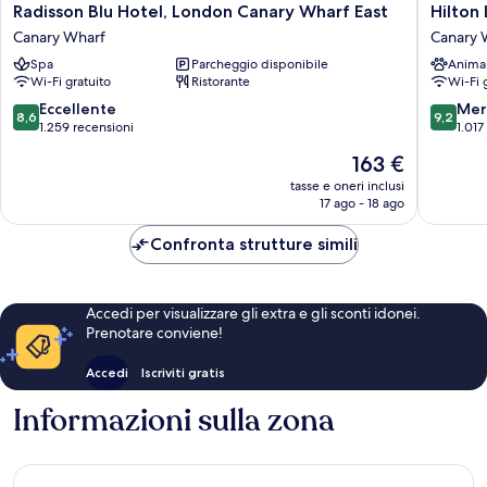
Radisson
Hilton
Radisson Blu Hotel, London Canary Wharf East
Hilton
Blu
London
Canary Wharf
Canary 
Hotel,
Canary
Spa
Parcheggio disponibile
Anima
London
Wharf
Wi-Fi gratuito
Ristorante
Wi-Fi 
Canary
Canary
Wharf
Wharf
8.6
9.2
Eccellente
Mer
8,6
9,2
East
su
su
1.259 recensioni
1.017
Canary
10,
10,
Il
163 €
Wharf
Eccellente,
Meravigl
prezzo
1.259
1.017
tasse e oneri inclusi
attuale
17 ago - 18 ago
recensioni
recensio
è
163 €
Confronta strutture simili
Accedi per visualizzare gli extra e gli sconti idonei.
Prenotare conviene!
Accedi
Iscriviti gratis
Informazioni sulla zona