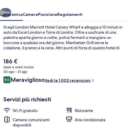
Wharf
ietro
Avanti
93+
Panoramica
Camere
Posizione
Regolamenti
Scegli London Marriott Hotel Canary Wharf e alloggia a 10 minuti in
auto da Excel London e Torre di Londra. Oltre a usufruire di una
palestra aperta giorno e notte, potrai fermarti a mangiare un
boccone a qualsiasi ora del giorno: Manhattan Grill serve la
colazione, il pranzo e la cena. Altri punti di forza di questo hotel di
lusso includono un bar/lounge e una sauna. Le recensioni dei
viaggiatori menzionano il personale gentile e la posizione invidiabile.
Il
186 €
La struttura è a pochi passi da Stazione di West India Quay, mentre
prezzo
tasse e oneri inclusi
Stazione Elizabeth Line di Canary Wharf si trova a 5 min a piedi.
attuale
30 ago - 31 ago
Servizio di colazione, pranzo e cena
è
Recensioni
Meraviglioso
9,0
Vedi le 1.002 recensioni
186 €
9,0 su 10
Servizi più richiesti
Wi-Fi gratuito
Ristorante
Camere comunicanti
Aria condizionata
disponibili