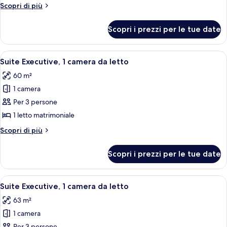
monolocale
Altri
Scopri di più
Executive,
dettagli
1
per
Scopri i prezzi per le tue date
Suite
letto
monolocale
king
Executive,
Apri
Una camera d'albergo con un letto, un
4
1
Suite Executive, 1 camera da letto
tutte
letto
60 m²
king
le
1 camera
foto
per
Per 3 persone
Suite
1 letto matrimoniale
Executive,
Altri
Scopri di più
1
dettagli
camera
per
Scopri i prezzi per le tue date
Suite
da
Executive,
letto
1
Apri
Una moderna camera d'albergo con un am
5
camera
Suite Executive, 1 camera da letto
tutte
da
63 m²
letto
le
1 camera
foto
Per 3 persone