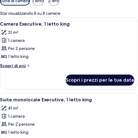
Tutte le camere
1 letto
2 letti
disponibili
per
Stai visualizzando 8 su 8 camere
le
Apri
Una camera d'albergo con un letto gra
4
Camera Executive, 1 letto king
camere
tutte
31 m²
le
1 camera
foto
per
Per 2 persone
Camera
1 letto king
Executive,
Altri
Scopri di più
1
dettagli
letto
per
Scopri i prezzi per le tue date
Camera
king
Executive,
1
Apri
Camera d'albergo con una grande telev
5
letto
Suite monolocale Executive, 1 letto king
tutte
king
41 m²
le
1 camera
foto
per
Per 2 persone
Suite
1 letto king