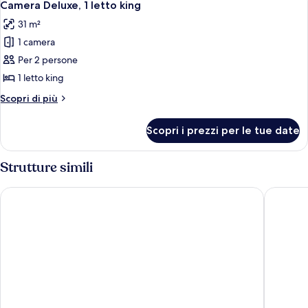
7
letti
Camera Deluxe, 1 letto king
tutte
singoli
31 m²
le
1 camera
foto
per
Per 2 persone
Camera
1 letto king
Deluxe,
Altri
Scopri di più
1
dettagli
letto
per
Scopri i prezzi per le tue date
Camera
king
Deluxe,
1
Strutture simili
letto
king
Radisson Blu Hotel, London Canary Wharf East
Hilton L