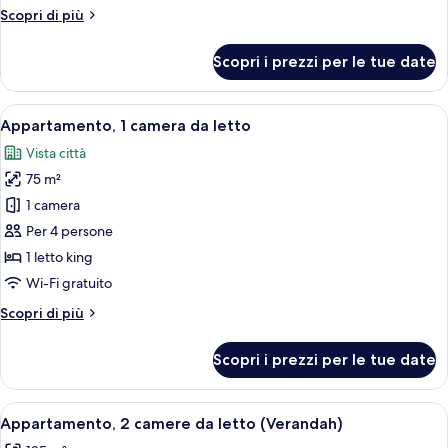
camera
Altri
Scopri di più
da
dettagli
letto,
per
Scopri i prezzi per le tue date
Appartamento,
patio
1
camera
Apri
Una camera d'albergo con un letto gran
9
da
Appartamento, 1 camera da letto
tutte
letto,
Vista città
patio
le
75 m²
foto
per
1 camera
Appartamento,
Per 4 persone
1
1 letto king
camera
Wi-Fi gratuito
da
Altri
Scopri di più
letto
dettagli
per
Scopri i prezzi per le tue date
Appartamento,
1
camera
Apri
Una moderna camera d'albergo con un l
13
da
Appartamento, 2 camere da letto (Verandah)
tutte
letto