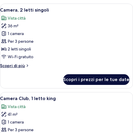
letto
Apri
Una camera d'albergo con due letti, un
6
king
Camera, 2 letti singoli
tutte
Vista città
le
36 m²
foto
per
1 camera
Camera,
Per 3 persone
2
2 letti singoli
letti
Wi-Fi gratuito
singoli
Altri
Scopri di più
dettagli
per
Scopri i prezzi per le tue date
Camera,
2
letti
Apri
Una camera d'albergo con un letto, u
8
singoli
Camera Club, 1 letto king
tutte
Vista città
le
41 m²
foto
per
1 camera
Camera
Per 3 persone