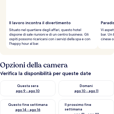
Il lavoro incontra il divertimento
Paradi
Situato nel quartiere degli affari, questo hotel
Vi aspet
dispone di sale riunioni e di un centro business. Gli
bar. Un 
ospiti possono ricaricarsi con i servizi della spa e con
cinese o
l'happy hour al bar.
Opzioni della camera
Verifica la disponibilità per queste date
Verifica la disponibilità per questa sera, ago 9 - ago 10
Verifica la disponibilità per d
Questa sera
Domani
ago 9 - ago 10
ago 10 - ago 11
Verifica la disponibilità per questo fine settimana, ago 14 - ag
Verifica la disponibilità per i
Questo fine settimana
Il prossimo fine
settimana
ago 14 - ago 16