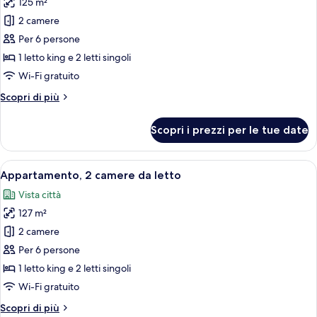
125 m²
le
2 camere
foto
per
Per 6 persone
Appartamento,
1 letto king e 2 letti singoli
2
Wi-Fi gratuito
camere
Altri
Scopri di più
da
dettagli
letto
per
Scopri i prezzi per le tue date
Appartamento,
(Verandah)
2
camere
Apri
Una camera d'albergo con un letto gran
11
da
Appartamento, 2 camere da letto
tutte
letto
Vista città
(Verandah)
le
127 m²
foto
per
2 camere
Appartamento,
Per 6 persone
2
1 letto king e 2 letti singoli
camere
Wi-Fi gratuito
da
Altri
Scopri di più
letto