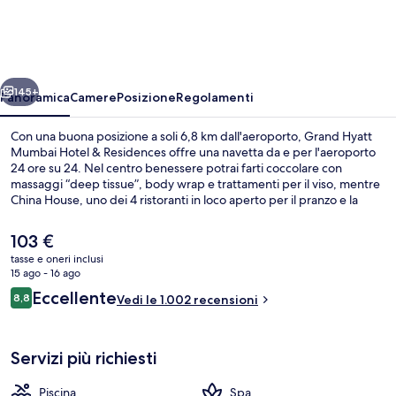
Mumbai
Hotel
&
ietro
Avanti
Residences
145+
Panoramica
Camere
Posizione
Regolamenti
Con una buona posizione a soli 6,8 km dall'aeroporto, Grand Hyatt
Mumbai Hotel & Residences offre una navetta da e per l'aeroporto
24 ore su 24. Nel centro benessere potrai farti coccolare con
massaggi “deep tissue”, body wrap e trattamenti per il viso, mentre
China House, uno dei 4 ristoranti in loco aperto per il pranzo e la
cena, ti permetterà di assaggiare le specialità della cucina asiatica.
Gli altri punti di forza di questo hotel di lusso sono 2 piscine
Il
103 €
all'aperto, un bar a bordo piscina e un centro fitness. Le recensioni
prezzo
tasse e oneri inclusi
degli ospiti lodano il personale gentile della struttura.
attuale
15 ago - 16 ago
Esterni
è
Recensioni
Eccellente
8,8
Vedi le 1.002 recensioni
103 €
8,8 su 10
Servizi più richiesti
Piscina
Spa