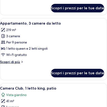
dettagli
per
Scopri i prezzi per le tue date
Appartamento,
2
camere
Apri
Una camera d'albergo con un letto gran
15
da
Appartamento, 3 camere da letto
tutte
letto
219 m²
le
3 camere
foto
per
Per 9 persone
Appartamento,
1 letto queen e 2 letti singoli
3
Wi-Fi gratuito
camere
Altri
Scopri di più
da
dettagli
letto
per
Scopri i prezzi per le tue date
Appartamento,
3
camere
Apri
Una camera d'albergo con un letto, u
10
da
Camera Club, 1 letto king, patio
tutte
letto
Vista giardino
le
41 m²
foto