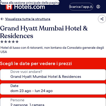
Passa alla sezione principale della pagina
Scarica l’app
Visualizza tutte le strutture
Grand Hyatt Mumbai Hotel &
Residences
Struttura
a
Hotel di lusso con 4 ristoranti, non lontano da Consolato generale degli
5.0
USA
stelle
Scegli le date per vedere i prezzi
Dove vuoi andare?
Date
Persone