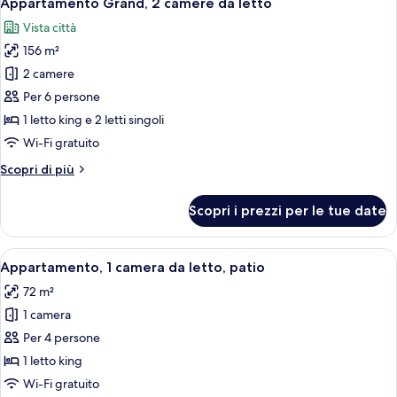
Appartamento Grand, 2 camere da letto
tutte
(Verandah)
Vista città
le
156 m²
foto
per
2 camere
Appartamento
Per 6 persone
Grand,
1 letto king e 2 letti singoli
2
Wi-Fi gratuito
camere
Altri
Scopri di più
da
dettagli
letto
per
Scopri i prezzi per le tue date
Appartamento
Grand,
2
Apri
Una camera d'albergo con un letto gran
10
camere
Appartamento, 1 camera da letto, patio
tutte
da
72 m²
letto
le
1 camera
foto
per
Per 4 persone
Appartamento,
1 letto king
1
Wi-Fi gratuito