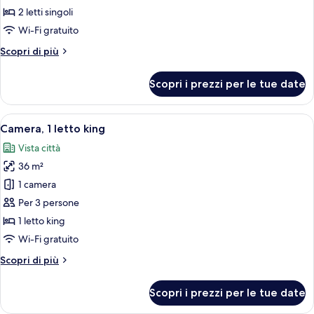
Club,
2 letti singoli
2
Wi-Fi gratuito
letti
Altri
Scopri di più
singoli
dettagli
per
Scopri i prezzi per le tue date
Camera
Club,
2
Apri
Una camera d'albergo con un letto, u
8
letti
Camera, 1 letto king
tutte
singoli
Vista città
le
36 m²
foto
per
1 camera
Camera,
Per 3 persone
1
1 letto king
letto
Wi-Fi gratuito
king
Altri
Scopri di più
dettagli
per
Scopri i prezzi per le tue date
Camera,
1