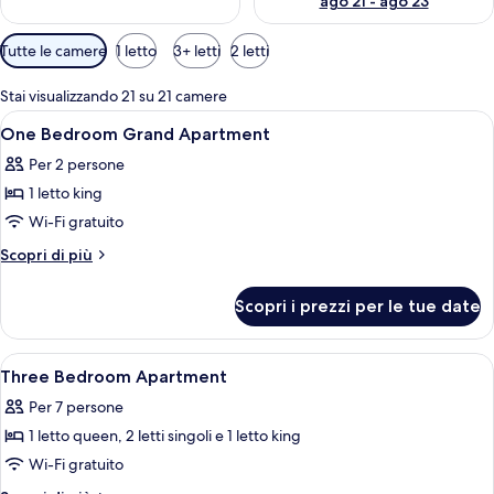
ago 21 - ago 23
Filtri
Tutte le camere
1 letto
3+ letti
2 letti
disponibili
per
Stai visualizzando 21 su 21 camere
le
Apri
Biancheria da letto di alta qualità, min
4
One Bedroom Grand Apartment
camere
tutte
Per 2 persone
le
1 letto king
foto
per
Wi-Fi gratuito
One
Altri
Scopri di più
Bedroom
dettagli
per
Grand
Scopri i prezzi per le tue date
One
Apartment
Bedroom
Grand
Apri
Biancheria da letto di alta qualità, min
4
Apartment
Three Bedroom Apartment
tutte
Per 7 persone
le
1 letto queen, 2 letti singoli e 1 letto king
foto
per
Wi-Fi gratuito
Three