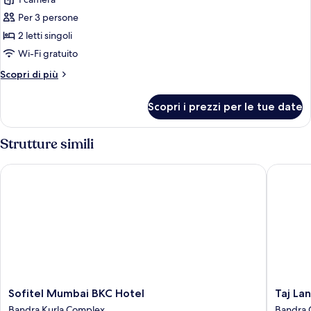
per
Camera
Per 3 persone
Deluxe,
2 letti singoli
2
Wi-Fi gratuito
letti
Altri
Scopri di più
singoli
dettagli
per
Scopri i prezzi per le tue date
Camera
Deluxe,
2
Strutture simili
letti
singoli
Sofitel Mumbai BKC Hotel
Taj Land
Sofitel
Taj
Sofitel Mumbai BKC Hotel
Taj La
Mumbai
Lands
Bandra Kurla Complex
Bandra 