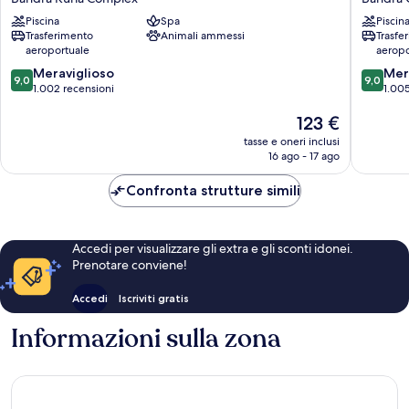
BKC
End
Piscina
Spa
Piscin
Hotel
Bandra
Trasferimento
Animali ammessi
Trasfe
Bandra
Occiden
aeroportuale
aeropo
Kurla
9.0
9.0
Complex
Meraviglioso
Mer
9,0
9,0
su
su
1.002 recensioni
1.005
10,
10,
Il
123 €
Meraviglioso,
Meravigl
prezzo
1.002
1.005
tasse e oneri inclusi
attuale
recensioni
recensio
16 ago - 17 ago
è
123 €
Confronta strutture simili
Accedi per visualizzare gli extra e gli sconti idonei.
Prenotare conviene!
Accedi
Iscriviti gratis
Informazioni sulla zona