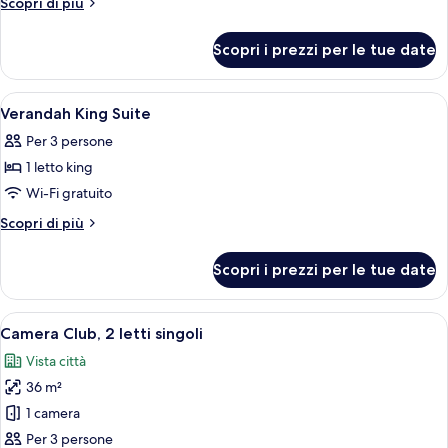
Altri
Scopri di più
Bedroom
dettagli
per
Apartment
Scopri i prezzi per le tue date
Three
Bedroom
Apartment
Apri
Biancheria da letto di alta qualità, min
4
Verandah King Suite
tutte
Per 3 persone
le
1 letto king
foto
per
Wi-Fi gratuito
Verandah
Altri
Scopri di più
King
dettagli
per
Suite
Scopri i prezzi per le tue date
Verandah
King
Suite
Apri
Una camera d'albergo con due letti, un
8
Camera Club, 2 letti singoli
tutte
Vista città
le
36 m²
foto
per
1 camera
Camera
Per 3 persone