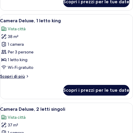
Scopri i prezzi per le tue date
Camera
Club,
2
Apri
Biancheria da letto di alta qualità, min
7
letti
Camera Deluxe, 1 letto king
tutte
singoli,
Vista città
patio
le
38 m²
foto
per
1 camera
Camera
Per 3 persone
Deluxe,
1 letto king
1
Wi-Fi gratuito
letto
Altri
Scopri di più
king
dettagli
per
Scopri i prezzi per le tue date
Camera
Deluxe,
1
Apri
Una camera d'albergo con due letti, un
6
letto
Camera Deluxe, 2 letti singoli
tutte
king
Vista città
le
37 m²
foto
1 camera