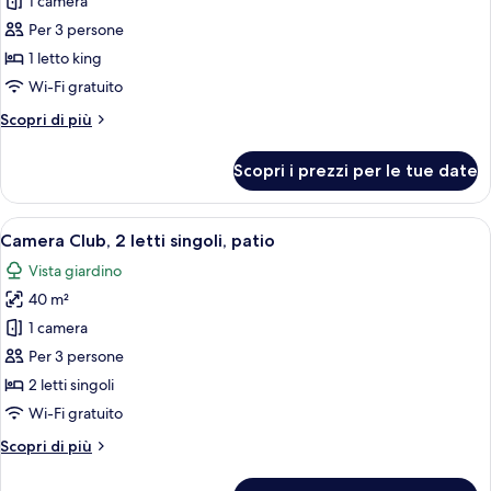
per
1 camera
Camera
Per 3 persone
Club,
1 letto king
1
Wi-Fi gratuito
letto
Altri
Scopri di più
king,
dettagli
patio
per
Scopri i prezzi per le tue date
Camera
Club,
1
Apri
Biancheria da letto di alta qualità, min
10
letto
Camera Club, 2 letti singoli, patio
tutte
king,
Vista giardino
patio
le
40 m²
foto
per
1 camera
Camera
Per 3 persone
Club,
2 letti singoli
2
Wi-Fi gratuito
letti
Altri
Scopri di più
singoli,
dettagli
patio
per