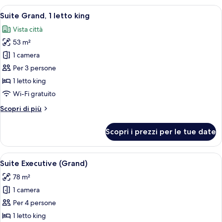
Apri
Suite Grand, 1 letto king | Biancheria d
11
Suite Grand, 1 letto king
tutte
Vista città
le
53 m²
foto
per
1 camera
Suite
Per 3 persone
Grand,
1 letto king
1
Wi-Fi gratuito
letto
Altri
Scopri di più
king
dettagli
per
Scopri i prezzi per le tue date
Suite
Grand,
1
Apri
Suite Executive (Grand) | Biancheria da
12
letto
Suite Executive (Grand)
tutte
king
78 m²
le
1 camera
foto
per
Per 4 persone
Suite
1 letto king