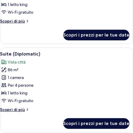
Club,
1 letto king
1
Wi-Fi gratuito
letto
Altri
Scopri di più
king
dettagli
per
Scopri i prezzi per le tue date
Camera
Club,
1
Apri
Una moderna camera d'albergo con un l
10
letto
Suite (Diplomatic)
tutte
king
Vista città
le
86 m²
foto
per
1 camera
Suite
Per 4 persone
(Diplomatic)
1 letto king
Wi-Fi gratuito
Altri
Scopri di più
dettagli
per
Scopri i prezzi per le tue date
Suite
(Diplomatic)