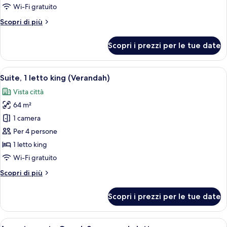
Executive
Wi-Fi gratuito
(Grand)
Altri
Scopri di più
dettagli
per
Scopri i prezzi per le tue date
Suite
Executive
(Grand)
Apri
Una camera d'albergo con un letto, u
10
Suite, 1 letto king (Verandah)
tutte
Vista città
le
64 m²
foto
per
1 camera
Suite,
Per 4 persone
1
1 letto king
letto
Wi-Fi gratuito
king
Altri
Scopri di più
(Verandah)
dettagli
per
Scopri i prezzi per le tue date
Suite,
1
letto
Apri
Una camera d'albergo con un letto, u
10
king