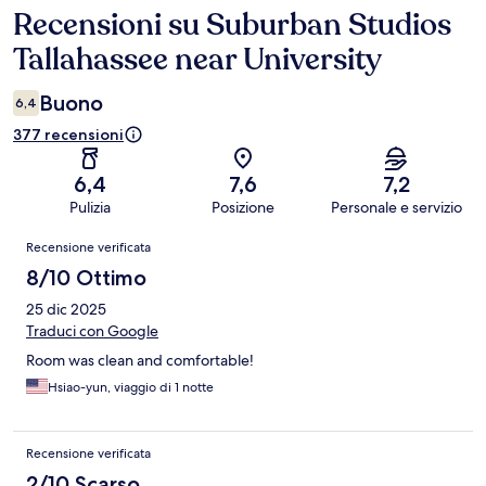
Recensioni su Suburban Studios
Recensioni
Tallahassee near University
Buono
6,4
377 recensioni
6,4
7,6
7,2
Pulizia
Posizione
Personale e servizio
Recensioni
Recensione verificata
8/10 Ottimo
25 dic 2025
Traduci con Google
Room was clean and comfortable!
Hsiao-yun, viaggio di 1 notte
Recensione verificata
2/10 Scarso