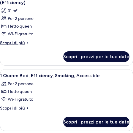
tutte
accessibile
(Efficiency)
(Efficiency)
ai
le
31 m²
disabili,
foto
fumatori
Per 2 persone
per
(Efficiency)
1 letto queen
Camera,
1
Wi-Fi gratuito
letto
Altri
Scopri di più
queen,
dettagli
per
accessibile
Scopri i prezzi per le tue date
Camera,
ai
1
disabili,
letto
Apri
Una camera d'albergo con un letto, un
10
non
queen,
1 Queen Bed, Efficiency, Smoking, Accessible
tutte
accessibile
fumatori
Per 2 persone
ai
le
(Efficiency)
disabili,
1 letto queen
foto
non
per
Wi-Fi gratuito
fumatori
1
(Efficiency)
Altri
Scopri di più
Queen
dettagli
per
Bed,
Scopri i prezzi per le tue date
1
Efficiency,
Queen