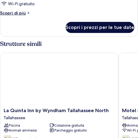
Camera
Wi-Fi gratuito
Standard,
Altri
Scopri di più
non
dettagli
fumatori
per
Scopri i prezzi per le tue date
Camera
Standard,
non
Strutture simili
fumatori
La Quinta Inn by Wyndham Tallahassee North
Motel 6 
La
Motel
La Quinta Inn by Wyndham Tallahassee North
Motel 
Quinta
6
Tallahassee
Tallahas
Inn
Tallahas
Piscina
Colazione gratuita
Anima
by
FL
Animali ammessi
Parcheggio gratuito
Wi-Fi 
Wyndham
-
Tallahassee
Downto
5.4
5.6