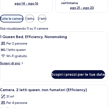
settimana
ago 14 - ago 16
ago 21 - ago 23
Filtri
Tutte le camere
1 letto
2 letti
disponibili
per
Stai visualizzando 11 su 11 camere
le
Apri
Una camera d'albergo con un letto, un
5
1 Queen Bed, Efficiency, Nonsmoking
camere
tutte
Per 2 persone
le
1 letto queen
foto
per
Wi-Fi gratuito
1
Altri
Scopri di più
Queen
dettagli
per
Bed,
Scopri i prezzi per le tue date
1
Efficiency,
Queen
Nonsmoking
Bed,
Apri
Una cucina accessoriata con forno a m
1
Efficiency,
Camera, 2 letti queen, non fumatori (Efficiency)
tutte
Nonsmoking
31 m²
le
Per 4 persone
foto