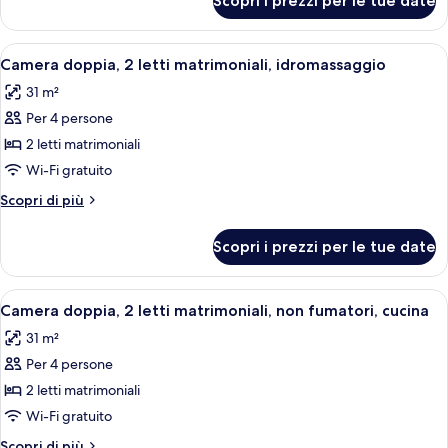
Scopri i prezzi per le tue date
Camera
con
Standard,
divano
1
Apri
Camera d'albergo con televisore, frigor
4
letto,
letto
Camera doppia, 2 letti matrimoniali, idromassaggio
tutte
queen
non
31 m²
con
le
fumatori
divano
Per 4 persone
foto
letto,
per
2 letti matrimoniali
non
Camera
fumatori
Wi-Fi gratuito
doppia,
Altri
Scopri di più
2
dettagli
letti
per
Scopri i prezzi per le tue date
Camera
matrimoniali,
doppia,
idromassaggio
2
Apri
Camera d'albergo con televisore, frigor
4
letti
Camera doppia, 2 letti matrimoniali, non fumatori, cucina
tutte
matrimoniali,
31 m²
idromassaggio
le
Per 4 persone
foto
per
2 letti matrimoniali
Camera
Wi-Fi gratuito
doppia,
Altri
Scopri di più