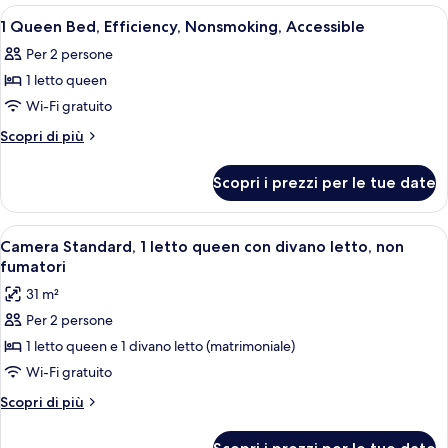
Smoking,
Bed,
Apri
Una camera d'albergo con un letto, un
9
Accessible
Efficiency,
1 Queen Bed, Efficiency, Nonsmoking, Accessible
tutte
Smoking,
Per 2 persone
Accessible
le
1 letto queen
foto
per
Wi-Fi gratuito
1
Altri
Scopri di più
Queen
dettagli
per
Bed,
Scopri i prezzi per le tue date
1
Efficiency,
Queen
Nonsmoking,
Bed,
Apri
Una camera d'albergo compatta con an
3
Accessible
Efficiency,
Camera Standard, 1 letto queen con divano letto, non
tutte
Nonsmoking,
fumatori
Accessible
le
31 m²
foto
Per 2 persone
per
1 letto queen e 1 divano letto (matrimoniale)
Camera
Standard,
Wi-Fi gratuito
1
Altri
Scopri di più
letto
dettagli
per
queen