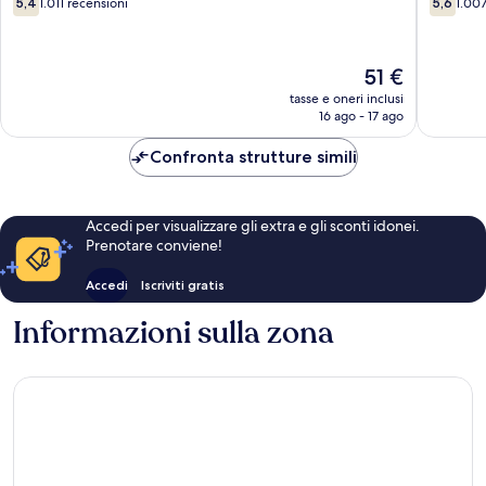
5,4
1.011 recensioni
5,6
1.007
North
Tallahas
su
su
Tallahassee
10,
10,
1.011
1.007
Il
51 €
recensioni
recensio
prezzo
tasse e oneri inclusi
attuale
16 ago - 17 ago
è
51 €
Confronta strutture simili
Accedi per visualizzare gli extra e gli sconti idonei.
Prenotare conviene!
Accedi
Iscriviti gratis
Informazioni sulla zona