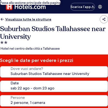
Passa alla sezione principale della pagina
Scarica l’app
Visualizza tutte le strutture
Suburban Studios Tallahassee near
University
Struttura
a
Hotel nel centro della città a Tallahassee
2.0
stelle
Scegli le date per vedere i prezzi
Dove vuoi andare?
Date
Persone