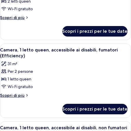
per
2 letti queen
Camera,
Wi-Fi gratuito
2
Altri
Scopri di più
letti
dettagli
queen,
per
Scopri i prezzi per le tue date
Camera,
non
2
fumatori
letti
Apri
Una cucina accessoriata con forno a m
(Efficiency)
1
queen,
Camera, 1 letto queen, accessibile ai disabili, fumatori
tutte
non
(Efficiency)
fumatori
le
31 m²
(Efficiency)
foto
Per 2 persone
per
1 letto queen
Camera,
1
Wi-Fi gratuito
letto
Altri
Scopri di più
queen,
dettagli
per
accessibile
Scopri i prezzi per le tue date
Camera,
ai
1
disabili,
letto
Apri
Una cucina accessoriata con forno a m
1
fumatori
queen,
Camera, 1 letto queen, accessibile ai disabili, non fumatori