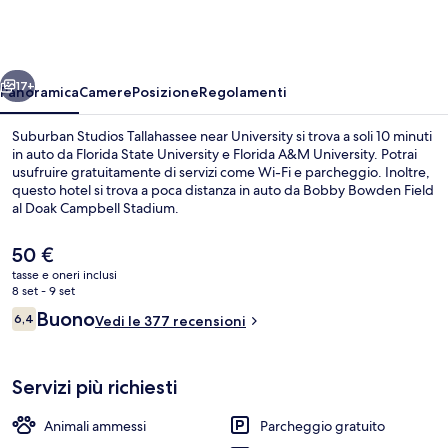
Tallahassee
near
University
ietro
Avanti
17+
Panoramica
Camere
Posizione
Regolamenti
Suburban Studios Tallahassee near University si trova a soli 10 minuti
in auto da Florida State University e Florida A&M University. Potrai
usufruire gratuitamente di servizi come Wi-Fi e parcheggio. Inoltre,
questo hotel si trova a poca distanza in auto da Bobby Bowden Field
al Doak Campbell Stadium.
Il
50 €
prezzo
tasse e oneri inclusi
attuale
8 set - 9 set
Una scrivania, postazione laptop, ferro
è
Recensioni
Buono
6,4
Vedi le 377 recensioni
50 €
6,4 su 10
Servizi più richiesti
Animali ammessi
Parcheggio gratuito