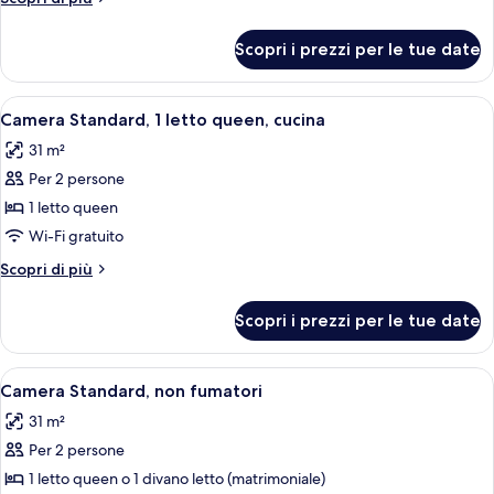
2
dettagli
letti
per
Scopri i prezzi per le tue date
Camera
matrimoniali,
doppia,
non
2
Apri
Una camera d'albergo compatta con an
fumatori,
3
letti
Camera Standard, 1 letto queen, cucina
tutte
matrimoniali,
cucina
31 m²
non
le
fumatori,
Per 2 persone
foto
cucina
per
1 letto queen
Camera
Wi-Fi gratuito
Standard,
Altri
Scopri di più
1
dettagli
letto
per
Scopri i prezzi per le tue date
Camera
queen,
Standard,
cucina
1
Apri
Una camera d'albergo compatta con an
3
letto
Camera Standard, non fumatori
tutte
queen,
31 m²
cucina
le
Per 2 persone
foto
per
1 letto queen o 1 divano letto (matrimoniale)