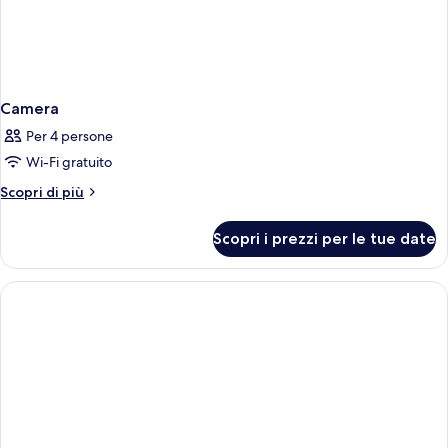
Camera
Per 4 persone
Wi-Fi gratuito
Altri
Scopri di più
dettagli
per
Scopri i prezzi per le tue date
Camera