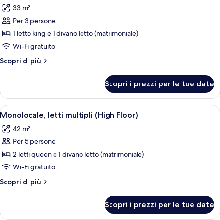
tutte
33 m²
le
Per 3 persone
foto
per
1 letto king e 1 divano letto (matrimoniale)
Monolocale,
Wi-Fi gratuito
1
Altri
Scopri di più
letto
dettagli
king
per
Scopri i prezzi per le tue date
Monolocale,
con
1
divano
letto
Apri
Una camera d'albergo con due letti, una
letto
4
king
Monolocale, letti multipli (High Floor)
tutte
con
(High
42 m²
divano
le
Floor)
letto
Per 5 persone
foto
(High
per
2 letti queen e 1 divano letto (matrimoniale)
Floor)
Monolocale,
Wi-Fi gratuito
letti
Altri
Scopri di più
multipli
dettagli
(High
per
Scopri i prezzi per le tue date
Monolocale,
Floor)
letti