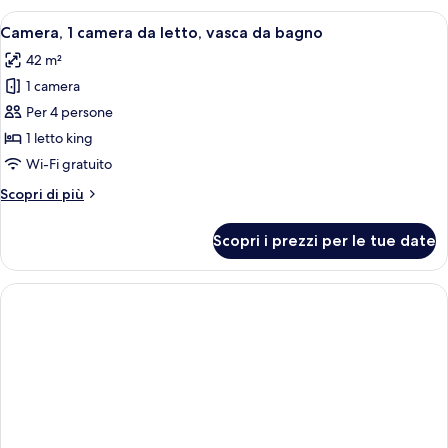
multipli
Apri
Una camera d'albergo con un letto, una
4
(High
Camera, 1 camera da letto, vasca da bagno
tutte
Floor)
42 m²
le
1 camera
foto
per
Per 4 persone
Camera,
1 letto king
1
Wi-Fi gratuito
camera
Altri
Scopri di più
da
dettagli
letto,
per
Scopri i prezzi per le tue date
Camera,
vasca
1
da
camera
bagno
da
letto,
vasca
da
bagno