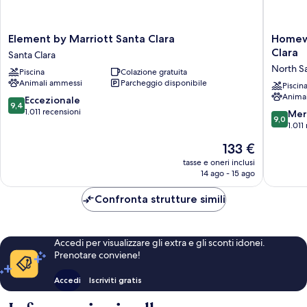
Element
Homew
Element by Marriott Santa Clara
Homewo
by
Suites
Clara
Santa Clara
Marriott
by
North S
Piscina
Colazione gratuita
Santa
Hilton
Animali ammessi
Parcheggio disponibile
Clara
San
Piscin
Anima
Santa
Jose
9.4
Eccezionale
9,4
Clara
Santa
su
1.011 recensioni
9.0
Mer
9,0
Clara
10,
su
1.011
North
Eccezionale,
10,
Il
133 €
San
1.011
Meravigl
prezzo
Jose
recensioni
1.011
tasse e oneri inclusi
attuale
14 ago - 15 ago
recensio
è
133 €
Confronta strutture simili
Accedi per visualizzare gli extra e gli sconti idonei.
Prenotare conviene!
Accedi
Iscriviti gratis