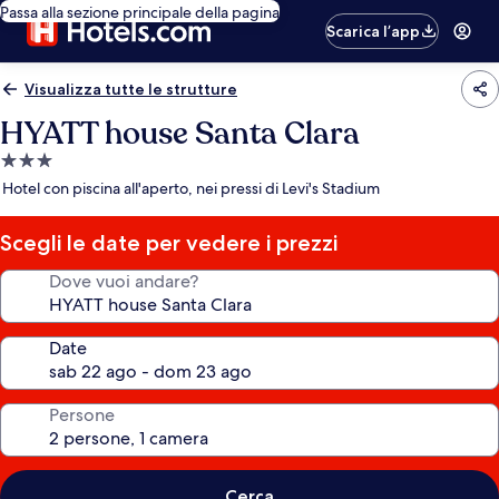
Passa alla sezione principale della pagina
Scarica l’app
Visualizza tutte le strutture
HYATT house Santa Clara
Struttura
a
Hotel con piscina all'aperto, nei pressi di Levi's Stadium
3.0
stelle
Scegli le date per vedere i prezzi
Dove vuoi andare?
Date
Persone
Cerca