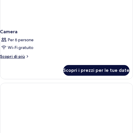
Camera
Per 6 persone
Wi-Fi gratuito
Altri
Scopri di più
dettagli
per
Scopri i prezzi per le tue date
Camera