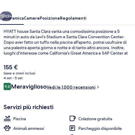
Clara
ietro
Avanti
22+
Panoramica
Camere
Posizione
Regolamenti
HYATT house Santa Clara vanta una comodissima posizione a 5
minuti in auto da Levi's Stadium e Santa Clara Convention Center.
Dopo aver fatto un tuffo nella piscina all'aperto, potrai usufruire di
una palestra aperta giorno e notte e di tanto altro ancora. Inoltre,
luoghi d'interesse come California's Great America e SAP Center at
San Jose si trovano a poca distanza in auto dalla struttura. Le
recensioni dei viaggiatori lodano il personale gentile e la posizione
Il
155 €
invidiabile. I mezzi pubblici sono a poca distanza: Stazione di
prezzo
tasse e oneri inclusi
Orchard è a 14 min a piedi.
attuale
4 set - 5 set
Esterni
è
Recensioni
Meraviglioso
9,2
Vedi le 1.000 recensioni
155 €
9,2 su 10
Servizi più richiesti
Piscina
Colazione gratuita
Animali ammessi
Parcheggio disponibile