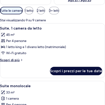
ago 21 - ago 23
Filtri
Tutte le camere
1 letto
2 letti
3+ letti
disponibili
per
Stai visualizzando 9 su 9 camere
le
Apri
Una camera d'albergo con divano, poggi
6
Suite, 1 camera da letto
camere
tutte
45 m²
le
Per 4 persone
foto
per
1 letto king e 1 divano letto (matrimoniale)
Suite,
Wi-Fi gratuito
1
Altri
Scopri di più
camera
dettagli
da
per
Scopri i prezzi per le tue date
Suite,
letto
1
camera
Apri
Una camera d'albergo con un letto, una
4
da
Suite monolocale
tutte
letto
33 m²
le
1 camera
foto
per
Per 4 persone