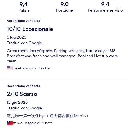
9,4
9,0
9,4
Pulizia
Posizione
Personale e servizio
Recensioni
Recensione verificata
10/10 Eccezionale
5 lug 2026
Traduci con Google
Great room, lots of space. Parking was easy, but pricey at $18.
Breakfast was fresh and well managed. Pool and Hot tub were
clean.
Janet, viaggio di 1 notte
Recensione verificata
2/10 Scarso
12 giu 2026
Traduci con Google
這是唯一第一次住hyatt.過去都習慣住Marriott.
szuwei, viaggio di 12 notti