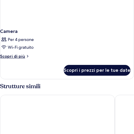
Camera
Per 4 persone
Wi-Fi gratuito
Altri
Scopri di più
dettagli
per
Scopri i prezzi per le tue date
Camera
Strutture simili
Element by Marriott Santa Clara
Homewood