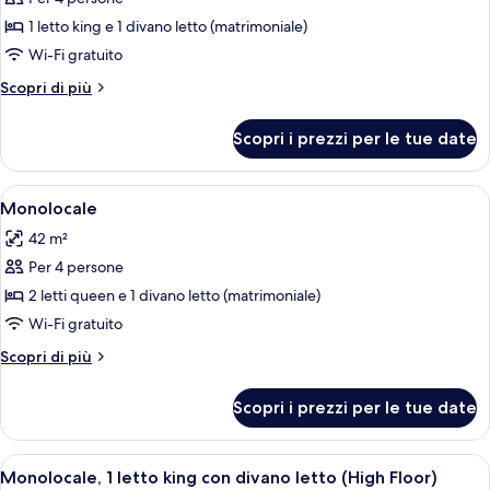
Suite
1 letto king e 1 divano letto (matrimoniale)
monolocale
Wi-Fi gratuito
Altri
Scopri di più
dettagli
per
Scopri i prezzi per le tue date
Suite
monolocale
Apri
Una camera d'albergo con due letti, una
4
Monolocale
tutte
42 m²
le
Per 4 persone
foto
per
2 letti queen e 1 divano letto (matrimoniale)
Monolocale
Wi-Fi gratuito
Altri
Scopri di più
dettagli
per
Scopri i prezzi per le tue date
Monolocale
Apri
Una camera d'albergo con un letto, una
4
Monolocale, 1 letto king con divano letto (High Floor)