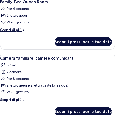
4
queen
Family Two Queen Room
tutte
Per 4 persone
le
2 letti queen
foto
per
Wi-Fi gratuito
Family
Altri
Scopri di più
Two
dettagli
per
Queen
Scopri i prezzi per le tue date
Family
Room
Two
Queen
Apri
Una camera d'albergo con un letto gra
4
Room
Camera familiare, camere comunicanti
tutte
50 m²
le
2 camere
foto
per
Per 8 persone
Camera
2 letti queen e 2 letti a castello (singoli)
familiare,
Wi-Fi gratuito
camere
Altri
Scopri di più
comunicanti
dettagli
per
Scopri i prezzi per le tue date
Camera