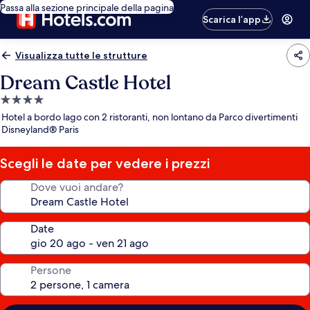
Passa alla sezione principale della pagina
Scarica l’app
Visualizza tutte le strutture
Dream Castle Hotel
Struttura
a
Hotel a bordo lago con 2 ristoranti, non lontano da Parco divertimenti
4.0
Disneyland® Paris
stelle
Scegli le date per vedere i prezzi
Dove vuoi andare?
Date
Persone