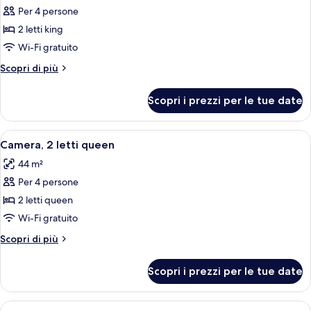
Per 4 persone
foto
per
2 letti king
Suite
Wi-Fi gratuito
Altri
Scopri di più
dettagli
per
Scopri i prezzi per le tue date
Suite
Apri
Camera d'albergo con due letti, una tel
4
Camera, 2 letti queen
tutte
44 m²
le
Per 4 persone
foto
per
2 letti queen
Camera,
Wi-Fi gratuito
2
Altri
Scopri di più
letti
dettagli
queen
per
Scopri i prezzi per le tue date
Camera,
2
letti
Apri
Biancheria da letto ipoallergenica, min