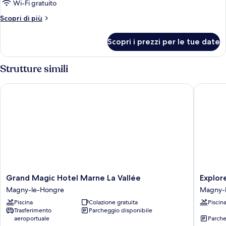
familiare
Wi-Fi gratuito
Altri
Scopri di più
dettagli
per
Scopri i prezzi per le tue date
Camera
familiare
Strutture simili
Grand Magic Hotel Marne La Vallée
Explorer
Grand
Explorer
Grand Magic Hotel Marne La Vallée
Explor
Magic
Hotel
Magny-le-Hongre
Magny-
Hotel
Magny-
Piscina
Colazione gratuita
Piscin
Marne
le-
Trasferimento
Parcheggio disponibile
La
Hongre
aeroportuale
Parche
Vallée