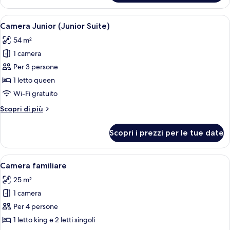
familiare,
camere
Apri
Camera d'albergo con un letto, una po
4
comunicanti
Camera Junior (Junior Suite)
tutte
54 m²
le
1 camera
foto
per
Per 3 persone
Camera
1 letto queen
Junior
Wi-Fi gratuito
(Junior
Altri
Scopri di più
Suite)
dettagli
per
Scopri i prezzi per le tue date
Camera
Junior
(Junior
Apri
Una camera d'albergo con due letti, u
4
Suite)
Camera familiare
tutte
25 m²
le
1 camera
foto
per
Per 4 persone
Camera
1 letto king e 2 letti singoli