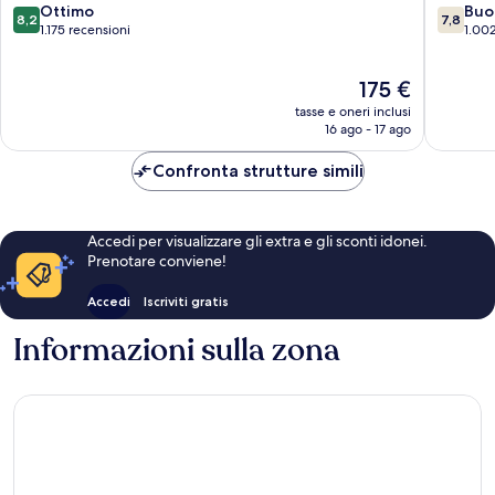
8.2
7.8
Magny-
Ottimo
Buo
8,2
7,8
su
su
le-
1.175 recensioni
1.002
10,
10,
Hongre
Ottimo,
Buono,
Il
175 €
1.175
1.002
prezzo
recensioni
recensio
tasse e oneri inclusi
attuale
16 ago - 17 ago
è
175 €
Confronta strutture simili
Accedi per visualizzare gli extra e gli sconti idonei.
Prenotare conviene!
Accedi
Iscriviti gratis
Informazioni sulla zona