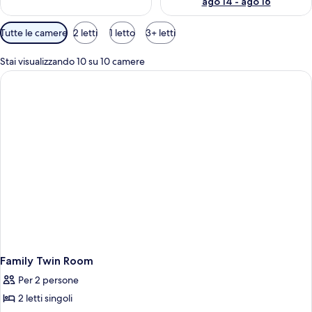
ago 14 - ago 16
Filtri
Tutte le camere
2 letti
1 letto
3+ letti
disponibili
per
Stai visualizzando 10 su 10 camere
le
camere
Family Twin Room
Per 2 persone
2 letti singoli