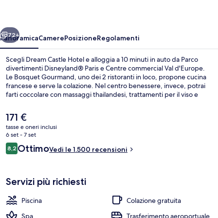
ietro
Avanti
72+
Panoramica
Camere
Posizione
Regolamenti
Scegli Dream Castle Hotel e alloggia a 10 minuti in auto da Parco
divertimenti Disneyland® Paris e Centre commercial Val d'Europe.
Le Bosquet Gourmand, uno dei 2 ristoranti in loco, propone cucina
francese e serve la colazione. Nel centro benessere, invece, potrai
farti coccolare con massaggi thailandesi, trattamenti per il viso e
scrub corpo. Gli altri punti di forza della struttura sono una piscina
coperta, un bar a bordo piscina e una palestra. Le recensioni dei
Il
171 €
viaggiatori lodano la piscina e il personale gentile.
prezzo
tasse e oneri inclusi
attuale
6 set - 7 set
Piscina coperta, piscina stagionale all'
è
Recensioni
Ottimo
8,2
Vedi le 1.500 recensioni
171 €
8,2 su 10
Servizi più richiesti
Piscina
Colazione gratuita
Spa
Trasferimento aeroportuale