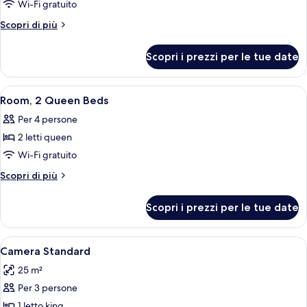
Wi-Fi gratuito
Altri
Scopri di più
dettagli
per
Scopri i prezzi per le tue date
Family
Twin
Room
Apri
Camera d'albergo con due letti, una TV
4
Room, 2 Queen Beds
tutte
Per 4 persone
le
2 letti queen
foto
per
Wi-Fi gratuito
Room,
Altri
Scopri di più
2
dettagli
per
Queen
Scopri i prezzi per le tue date
Room,
Beds
2
Queen
Apri
Una camera d'albergo con un letto gra
5
Beds
Camera Standard
tutte
25 m²
le
Per 3 persone
foto
per
1 letto king