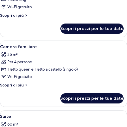
Camera
Wi-Fi gratuito
Standard
Altri
Scopri di più
dettagli
per
Scopri i prezzi per le tue date
Camera
Standard
Apri
Una camera d'albergo con un grande le
5
Camera familiare
tutte
25 m²
le
Per 4 persone
foto
per
1 letto queen e 1 letto a castello (singolo)
Camera
Wi-Fi gratuito
familiare
Altri
Scopri di più
dettagli
per
Scopri i prezzi per le tue date
Camera
familiare
Apri
Camera d'albergo con un letto grande
4
Suite
tutte
60 m²
le