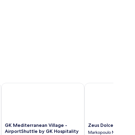
GK Mediterranean Village -AirportShuttle by GK Hospitality
Zeus Dolce by Wyndha
GK
Zeus
GK Mediterranean Village -
Zeus Dolce by Wyn
Mediterranean
Dolce
AirportShuttle by GK Hospitality
Markopoulo Mesogaias