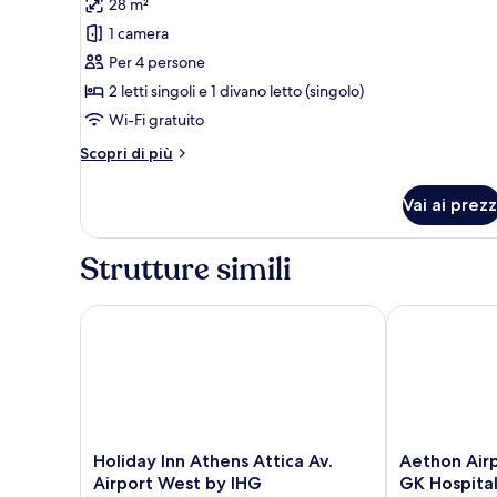
recensioni)
28 m²
per
1 camera
Superior
Per 4 persone
Triple
2 letti singoli e 1 divano letto (singolo)
Side
Wi-Fi gratuito
Sea
View
Altri
Scopri di più
dettagli
per
Vai ai prezz
Superior
Triple
Side
Strutture simili
Sea
View
Holiday Inn Athens Attica Av. Airport West by IHG
Aethon Airpor
Holiday
Aethon
Holiday Inn Athens Attica Av.
Aethon Airp
Inn
Airport
Airport West by IHG
GK Hospita