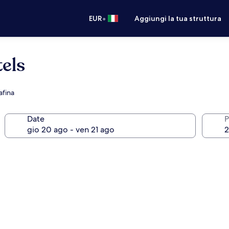
•
EUR
Aggiungi la tua struttura
els
afina
Date
P