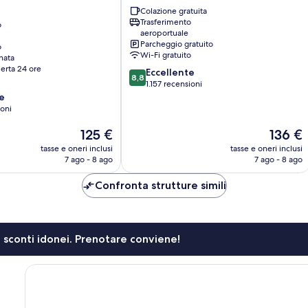
Spata-
Colazione gratuita
Artemida
Trasferimento
o
aeroportuale
Parcheggio gratuito
o
Wi-Fi gratuito
nata
erta 24 ore
8.8
Eccellente
8,8
su
1.157 recensioni
10,
e
Eccellente,
ioni
1.157
Il
Il
125 €
136 €
recensioni
prezzo
prezzo
tasse e oneri inclusi
tasse e oneri inclusi
attuale
attuale
7 ago - 8 ago
7 ago - 8 ago
è
è
125 €
136 €
Confronta strutture simili
li sconti idonei. Prenotare conviene!