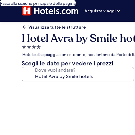
Passa alla sezione principale della pagina
Acquista viaggi
Visualizza tutte le strutture
Hotel Avra by Smile hot
Struttura
a
Hotel sulla spiaggia con ristorante, non lontano da Porto di R
4.0
Scegli le date per vedere i prezzi
stelle
Dove vuoi andare?
Galleria
fotografica
per
Hotel
Avra
by