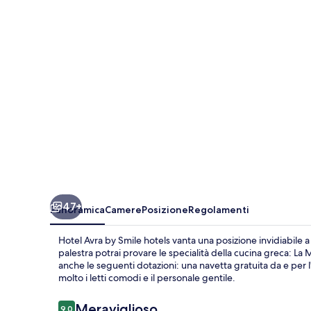
Smile
hotels
47+
Panoramica
Camere
Posizione
Regolamenti
Hotel Avra by Smile hotels vanta una posizione invidiabile a s
palestra potrai provare le specialità della cucina greca: La M
anche le seguenti dotazioni: una navetta gratuita da e per 
molto i letti comodi e il personale gentile.
Recensioni
Meraviglioso
9,0