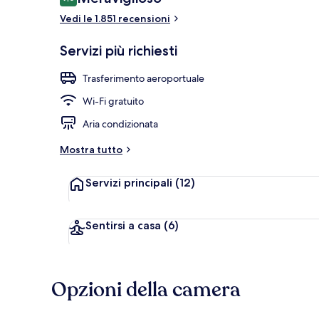
9,0 su 10
Vedi le 1.851 recensioni
Servizio di c
Servizi più richiesti
Trasferimento aeroportuale
Wi-Fi gratuito
Aria condizionata
Mostra tutto
Servizi principali
(12)
Sentirsi a casa
(6)
Opzioni della camera