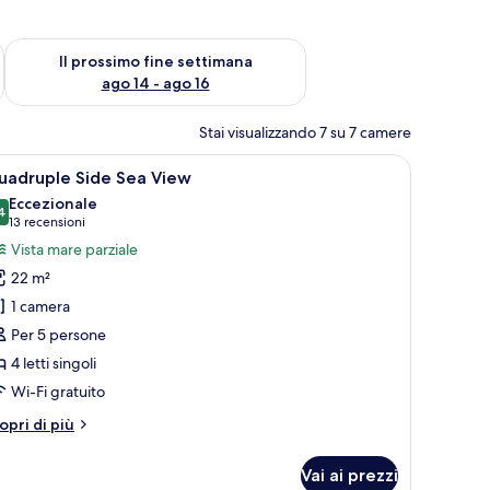
ne settimana, ago 7 - ago 9
Verifica la disponibilità per il prossimo fine settimana, ago 14 
Il prossimo fine settimana
ago 14 - ago 16
Stai visualizzando 7 su 7 camere
etto, una scrivania e un computer portatile.
pri
Quadruple Side Sea View | Minibar, una cassaf
6
uadruple Side Sea View
utte
Eccezionale
4
9,4 su 10
(13
13 recensioni
oto
recensioni)
Vista mare parziale
er
22 m²
uadruple
1 camera
ide
Per 5 persone
ea
4 letti singoli
iew
Wi-Fi gratuito
tri
opri di più
ttagli
r
Vai ai prezzi
adruple