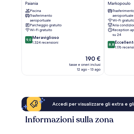
Athens
Project
Paiania
Markopoulo
Attica
Hotel
Av.
Piscina
by
Trasferiment
Trasferimento
aeroportuale
Airport
GK
aeroportuale
Wi-Fi gratuit
West
Hospitality
Parcheggio gratuito
Aria condizio
by
Group
Wi-Fi gratuito
Reception ap
IHG
Markopoulo
su 24
9.0
Meraviglioso
Paiania
9,0
8.8
Eccellent
su
1.324 recensioni
8,8
su
1.176 recens
10,
10,
Meraviglioso,
Il
190 €
Eccellente,
1.324
prezzo
1.176
recensioni
tasse e oneri inclusi
attuale
recensioni
12 ago - 13 ago
è
190 €
Accedi per visualizzare gli extra e g
Informazioni sulla zona