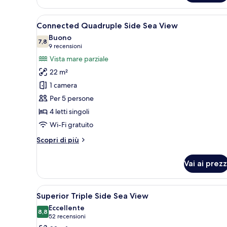
Apri
Camera d'albergo con due letti
6
Connected Quadruple Side Sea View
tutte
Buono
le
7,8
7,8 su 10
(9
9 recensioni
foto
recensioni)
Vista mare parziale
per
22 m²
Connected
1 camera
Quadruple
Per 5 persone
Side
4 letti singoli
Sea
View
Wi-Fi gratuito
Altri
Scopri di più
dettagli
per
Vai ai prezz
Connected
Quadruple
Side
Apri
Camera d'albergo con un letto g
6
Sea
Superior Triple Side Sea View
tutte
View
Eccellente
le
8,8
8,8 su 10
(52
52 recensioni
foto