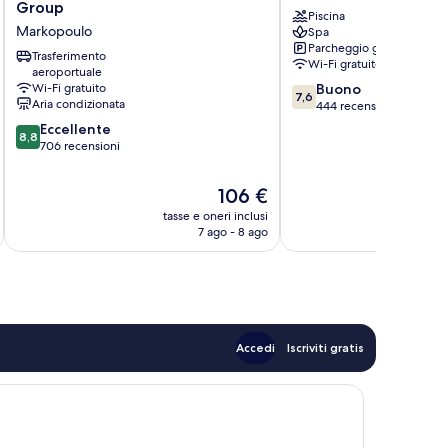
Village
by
Group
Piscina
-
Wyndham
Markopoulo
Spa
AirportShuttle
Athens
Parcheggio gratuito
by
Markopoulo
Trasferimento
Wi-Fi gratuito
GK
aeroportuale
Mesogaias
7.6
Wi-Fi gratuito
Buono
Hospitality
7,6
Aria condizionata
su
444 recensioni
Group
10,
Markopoulo
8.8
Eccellente
8,8
Buono,
su
706 recensioni
444
10,
recensioni
Eccellente,
Il
106 €
706
prezzo
tasse e oneri inclusi
t
recensioni
attuale
7 ago - 8 ago
è
106 €
Accedi
Iscriviti gratis