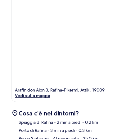
Arafinidon Alon 3, Rafina-Pikermi, Attiki, 19009
Vedi sulla mappa
Cosa c’è nei dintorni?
Spiaggia di Rafina
- 2 min a piedi
- 0.2 km
Porto di Rafina
- 3 min a piedi
- 0.3 km
Ma
Piazza Sintagma
- 41 min in auto
- 35.0 km