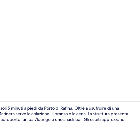
Double or Tw
oli 5 minuti a piedi da Porto di Rafina. Oltre a usufruire di una
arinera serve la colazione, il pranzo e la cena. La struttura presenta
l'aeroporto, un bar/lounge e uno snack bar. Gli ospiti apprezzano
Servizio di c