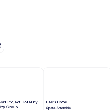
i
t Project Hotel by GK Hospitality Group
Peri's Hotel
Peri's
ort Project Hotel by
Peri's Hotel
Hotel
lity Group
Spata-Artemida