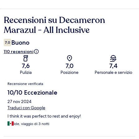
Recensioni su Decameron
Recensioni
Marazul - All Inclusive
Buono
7,0
110 recensioni
7,6
7,0
7,4
Pulizia
Posizione
Personale e servizio
Recensioni
Recensione verificata
10/10 Eccezionale
27 nov 2024
Traduci con Google
I think it was perfect to rest and enjoy!
Ide, viaggio di 3 notti