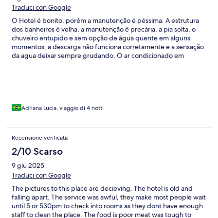
Traduci con Google
O Hotel é bonito, porém a manutenção é péssima. A estrutura
dos banheiros é velha, a manutenção é precária, a pia solta, o
chuveiro entupido e sem opção de água quente em alguns
momentos, a descarga não funciona corretamente e a sensação
da agua deixar sempre grudando. O ar condicionado em
situações precárias de limpeza e manutenção deixando um
cheiro horrível no quarto. Os móveis são antigos e não são
conservados. O hotel não tem acesso à praia diretamente,
somente um píer e a piscina para banho. O sinal da internet não
funciona bem nos quartos, somente nas áreas externas. O
cardápio da comida é repetitivo e enjoa após alguns dias. As
Adriana Lucia, viaggio di 4 notti
informações da estadia são passadas rapidamente no check in
porém não é entregue nada impresso para consultas
posteriores, o que deixa margem de dúvida em questão de
Recensione verificata
reserva de passeios e locais para visita. A água da piscina estava
2/10 Scarso
verde em alguns momentos. Em várias situações os funcionários
estavam de cara fechada e sem ânimo para o atendimento.
9 giu 2025
Traduci con Google
The pictures to this place are decieving. The hotel is old and
falling apart. The service was awful, they make most people wait
until 5 or 530pm to check into rooms as they dont have enough
staff to clean the place. The food is poor meat was tough to