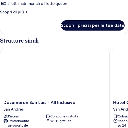
Camera
2 letti matrimoniali o 1 letto queen
Standard
Altri
Scopri di più
dettagli
per
Scopri i prezzi per le tue date
Camera
Standard
Strutture simili
Decameron San Luis - All Inclusive
Hotel Gr
Decameron
Hotel
Decameron San Luis - All Inclusive
Hotel 
San
Grand
San Andrés
San And
Luis
Caribe
Piscina
Colazione gratuita
Colazi
-
San
Trasferimento
Wi-Fi gratuito
Recept
All
Andrés
aeroportuale
su 24
Inclusive