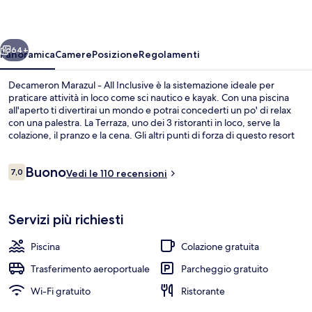
All
Inclusive
ietro
Avanti
64+
Panoramica
Camere
Posizione
Regolamenti
Decameron Marazul - All Inclusive è la sistemazione ideale per
praticare attività in loco come sci nautico e kayak. Con una piscina
all'aperto ti divertirai un mondo e potrai concederti un po' di relax
con una palestra. La Terraza, uno dei 3 ristoranti in loco, serve la
colazione, il pranzo e la cena. Gli altri punti di forza di questo resort
all-inclusive sono una discoteca, un bar a bordo piscina e una piscina
per bambini.
Recensioni
Buono
7,0
Vedi le 110 recensioni
7,0 su 10
Piscina all'aperto
Servizi più richiesti
Piscina
Colazione gratuita
Trasferimento aeroportuale
Parcheggio gratuito
Wi-Fi gratuito
Ristorante