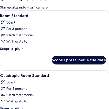
disponibili
per
Stai visualizzando 4 su 4 camere
le
Apri
Una cassaforte in camera, tende oscur
6
Room Standard
camere
tutte
50 m²
le
Per 3 persone
foto
per
2 letti matrimoniali
Room
Wi-Fi gratuito
Standard
Altri
Scopri di più
dettagli
per
Scopri i prezzi per le tue date
Room
Standard
Apri
Una cassaforte in camera, tende oscur
6
Quadruple Room Standard
tutte
50 m²
le
Per 4 persone
foto
per
2 letti matrimoniali
Quadruple
Wi-Fi gratuito
Room
Altri
Scopri di più