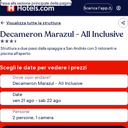
Passa alla sezione principale della pagina
Scarica l’app
Visualizza tutte le strutture
Decameron Marazul - All Inclusive
Struttura
a
Struttura a due passi dalla spiaggia a San Andrés con 3 ristoranti e
3.5
piscina all'aperto
stelle
Scegli le date per vedere i prezzi
Dove vuoi andare?
Date
Persone