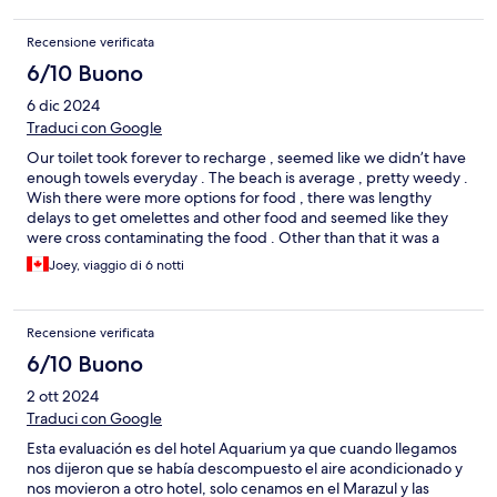
Recensione verificata
6/10 Buono
6 dic 2024
Traduci con Google
Our toilet took forever to recharge , seemed like we didn’t have
enough towels everyday . The beach is average , pretty weedy .
Wish there were more options for food , there was lengthy
delays to get omelettes and other food and seemed like they
were cross contaminating the food . Other than that it was a
decent hotel the entertainment was good
Joey, viaggio di 6 notti
Recensione verificata
6/10 Buono
2 ott 2024
Traduci con Google
Esta evaluación es del hotel Aquarium ya que cuando llegamos
nos dijeron que se había descompuesto el aire acondicionado y
nos movieron a otro hotel, solo cenamos en el Marazul y las