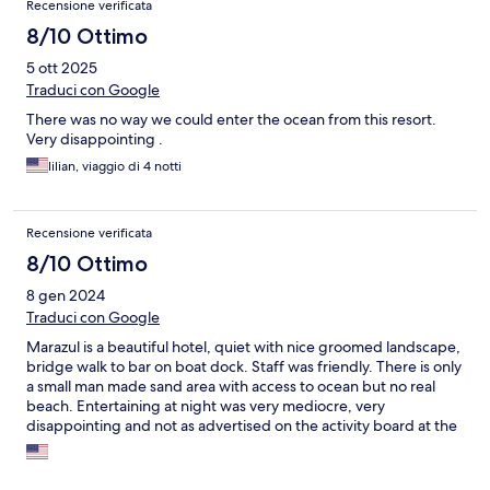
Recensione verificata
8/10 Ottimo
5 ott 2025
Traduci con Google
There was no way we could enter the ocean from this resort.
Very disappointing .
lilian, viaggio di 4 notti
Recensione verificata
8/10 Ottimo
8 gen 2024
Traduci con Google
Marazul is a beautiful hotel, quiet with nice groomed landscape,
bridge walk to bar on boat dock. Staff was friendly. There is only
a small man made sand area with access to ocean but no real
beach. Entertaining at night was very mediocre, very
disappointing and not as advertised on the activity board at the
hotel. The drinks at the bar are almost a completely ripooff. The
worst cocktails we have ever drinken. No name brands liquor.