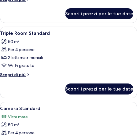
Standard
dettagli
per
Scopri i prezzi per le tue date
Quadruple
Room
Standard
Apri
Un letto rifatto con lenzuola bianche
7
Triple Room Standard
tutte
50 m²
le
Per 4 persone
foto
per
2 letti matrimoniali
Triple
Wi-Fi gratuito
Room
Altri
Scopri di più
Standard
dettagli
per
Scopri i prezzi per le tue date
Triple
Room
Standard
Apri
Camera Standard | Una cassaforte in c
15
Camera Standard
tutte
Vista mare
le
50 m²
foto
per
Per 4 persone