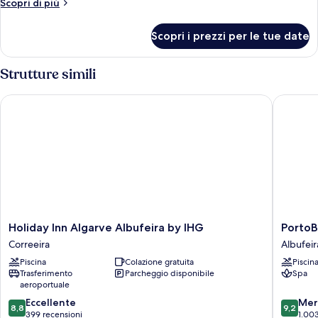
Altri
Scopri di più
dettagli
per
Scopri i prezzi per le tue date
Camera
Strutture simili
Holiday Inn Algarve Albufeira by IHG
PortoBay
Holiday
PortoBa
Holiday Inn Algarve Albufeira by IHG
PortoB
Inn
Falésia
Correeira
Albufeir
Algarve
Albufeir
Piscina
Colazione gratuita
Piscin
Albufeira
Trasferimento
Parcheggio disponibile
Spa
by
aeroportuale
IHG
8.8
9.2
Correeira
Eccellente
Mer
8,8
9,2
su
su
399 recensioni
1.003