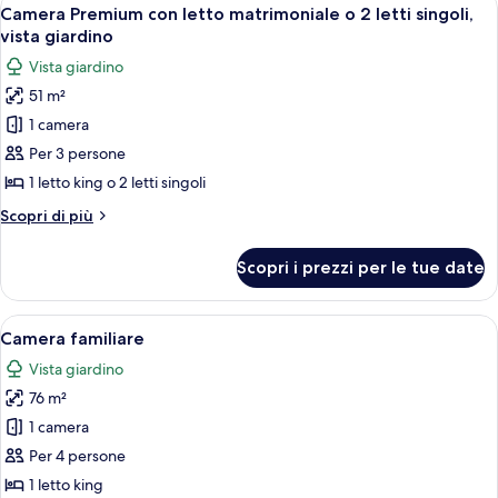
Apri
7
letti
letto
Camera Premium con letto matrimoniale o 2 letti singoli,
tutte
matrimoniale
singoli,
vista giardino
o
le
vista
Vista giardino
2
foto
piscina
letti
51 m²
per
singoli,
1 camera
Camera
vista
piscina
Premium
Per 3 persone
con
1 letto king o 2 letti singoli
letto
Altri
Scopri di più
matrimoniale
dettagli
o
per
Scopri i prezzi per le tue date
Camera
2
Premium
letti
con
Apri
Camera d'albergo con balcone, divano, 
singoli,
5
letto
Camera familiare
tutte
matrimoniale
vista
Vista giardino
o
le
giardino
2
76 m²
foto
letti
per
1 camera
singoli,
Camera
vista
Per 4 persone
giardino
familiare
1 letto king