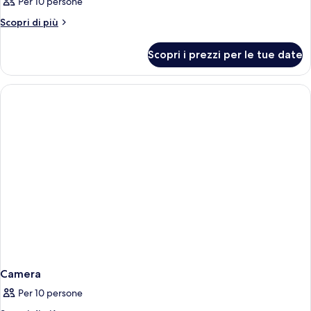
Per 10 persone
Altri
Scopri di più
dettagli
per
Scopri i prezzi per le tue date
Camera
Camera
Per 10 persone