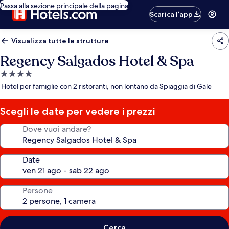
Passa alla sezione principale della pagina
Scarica l’app
Visualizza tutte le strutture
Regency Salgados Hotel & Spa
Struttura
a
Hotel per famiglie con 2 ristoranti, non lontano da Spiaggia di Gale
4.0
stelle
Scegli le date per vedere i prezzi
Dove vuoi andare?
Date
Persone
Cerca