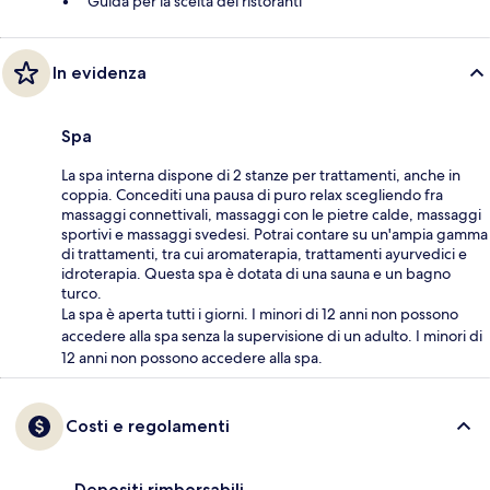
Guida per la scelta dei ristoranti
In evidenza
Spa
La spa interna dispone di 2 stanze per trattamenti, anche in
coppia. Concediti una pausa di puro relax scegliendo fra
massaggi connettivali, massaggi con le pietre calde, massaggi
sportivi e massaggi svedesi. Potrai contare su un'ampia gamma
di trattamenti, tra cui aromaterapia, trattamenti ayurvedici e
idroterapia. Questa spa è dotata di una sauna e un bagno
turco.
La spa è aperta tutti i giorni. I minori di 12 anni non possono
accedere alla spa senza la supervisione di un adulto. I minori di
12 anni non possono accedere alla spa.
Costi e regolamenti
Depositi rimborsabili