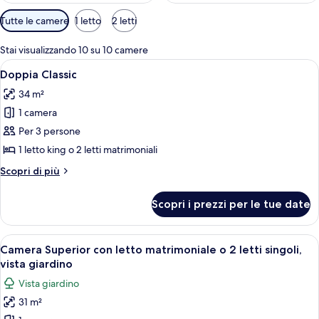
Filtri
Tutte le camere
1 letto
2 letti
disponibili
per
Stai visualizzando 10 su 10 camere
le
Apri
Una camera d'albergo con due letti, una
4
Doppia Classic
camere
tutte
34 m²
le
1 camera
foto
per
Per 3 persone
Doppia
1 letto king o 2 letti matrimoniali
Classic
Altri
Scopri di più
dettagli
per
Scopri i prezzi per le tue date
Doppia
Classic
Apri
Camera d'albergo con un letto matrimon
7
Camera Superior con letto matrimoniale o 2 letti singoli,
tutte
vista giardino
le
Vista giardino
foto
31 m²
per