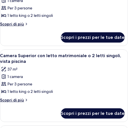
1 camera
Camera
Superior
Per 3 persone
con
1 letto king o 2 letti singoli
letto
Altri
Scopri di più
matrimoniale
dettagli
o
per
Scopri i prezzi per le tue date
Camera
2
Superior
letti
con
Apri
Una tavola imbandita con piatti di cibo
singoli,
6
letto
Camera Superior con letto matrimoniale o 2 letti singoli,
tutte
matrimoniale
vista
vista piscina
o
le
giardino
37 m²
2
foto
letti
1 camera
per
singoli,
Per 3 persone
Camera
vista
giardino
Superior
1 letto king o 2 letti singoli
con
Altri
Scopri di più
letto
dettagli
per
matrimoniale
Scopri i prezzi per le tue date
Camera
o
Superior
2
con
Camera d'albergo con un letto matrimon