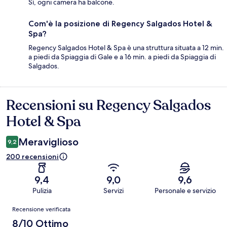
Sì, ogni camera ha balcone.
Com'è la posizione di Regency Salgados Hotel &
Spa?
Regency Salgados Hotel & Spa è una struttura situata a 12 min.
a piedi da Spiaggia di Gale e a 16 min. a piedi da Spiaggia di
Salgados.
Recensioni su Regency Salgados
Recensioni
Hotel & Spa
Meraviglioso
9,2
200 recensioni
9,4
9,0
9,6
Pulizia
Servizi
Personale e servizio
Recensioni
Recensione verificata
8/10 Ottimo