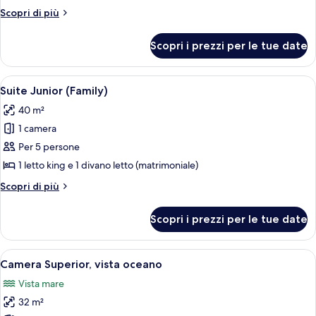
Altri
Scopri di più
dettagli
per
Scopri i prezzi per le tue date
Camera
familiare
Apri
Camera d'albergo con balcone, divano, 
5
Suite Junior (Family)
tutte
40 m²
le
1 camera
foto
per
Per 5 persone
Suite
1 letto king e 1 divano letto (matrimoniale)
Junior
Altri
Scopri di più
(Family)
dettagli
per
Scopri i prezzi per le tue date
Suite
Junior
(Family)
Apri
Un balcone con un tavolo apparecchiato
4
Camera Superior, vista oceano
tutte
Vista mare
le
32 m²
foto