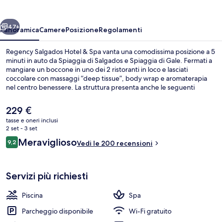
&
Spa
ietro
Avanti
47+
Panoramica
Camere
Posizione
Regolamenti
Regency Salgados Hotel & Spa vanta una comodissima posizione a 5
minuti in auto da Spiaggia di Salgados e Spiaggia di Gale. Fermati a
mangiare un boccone in uno dei 2 ristoranti in loco e lasciati
coccolare con massaggi “deep tissue”, body wrap e aromaterapia
nel centro benessere. La struttura presenta anche le seguenti
dotazioni: una piscina all'aperto, un bar a bordo piscina e una
palestra. Le recensioni degli ospiti lodano il personale gentile della
Il
229 €
struttura.
prezzo
tasse e oneri inclusi
attuale
2 set - 3 set
Piscina all'aperto, cabanas (a pagamen
è
Recensioni
Meraviglioso
9,2
Vedi le 200 recensioni
229 €
9,2 su 10
Servizi più richiesti
Piscina
Spa
Parcheggio disponibile
Wi-Fi gratuito