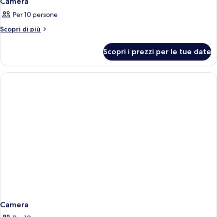
Camera
Per 10 persone
Altri
Scopri di più
dettagli
per
Scopri i prezzi per le tue date
Camera
Camera