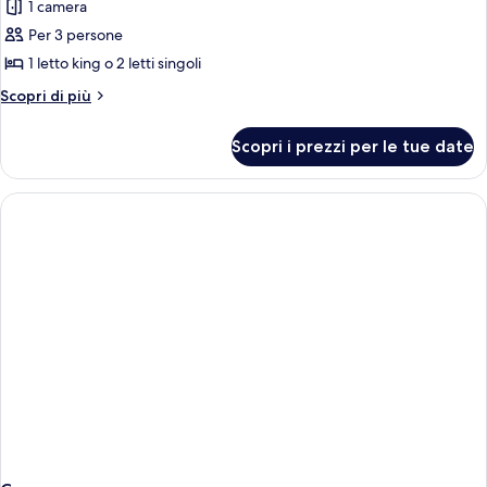
per
1 camera
Camera
Per 3 persone
Superior,
1 letto king o 2 letti singoli
vista
Altri
Scopri di più
oceano
dettagli
per
Scopri i prezzi per le tue date
Camera
Superior,
vista
oceano