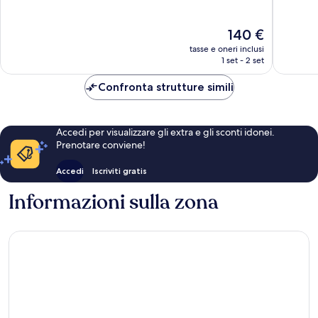
10,
10,
Eccellente,
Meravigl
Il
140 €
399
1.003
prezzo
recensioni
recensio
tasse e oneri inclusi
attuale
1 set - 2 set
è
140 €
Confronta strutture simili
Accedi per visualizzare gli extra e gli sconti idonei.
Prenotare conviene!
Accedi
Iscriviti gratis
Informazioni sulla zona