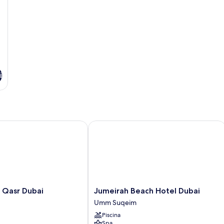
i
asr Dubai
Jumeirah Beach Hotel Dubai
Jumeirah
 Qasr Dubai
Jumeirah Beach Hotel Dubai
Beach
Umm Suqeim
Hotel
Piscina
Dubai
Spa