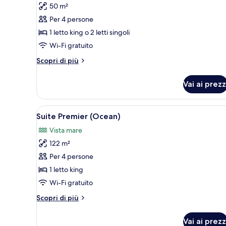
per
50 m²
Camera
Per 4 persone
Deluxe
1 letto king o 2 letti singoli
(Arabian)
Wi-Fi gratuito
Altri
Scopri di più
dettagli
per
Vai ai prezz
Camera
Deluxe
(Arabian)
Apri
Una camera d'albergo con un le
7
Suite Premier (Ocean)
tutte
Vista mare
le
122 m²
foto
per
Per 4 persone
Suite
1 letto king
Premier
Wi-Fi gratuito
(Ocean)
Altri
Scopri di più
dettagli
per
Vai ai prezz
Suite