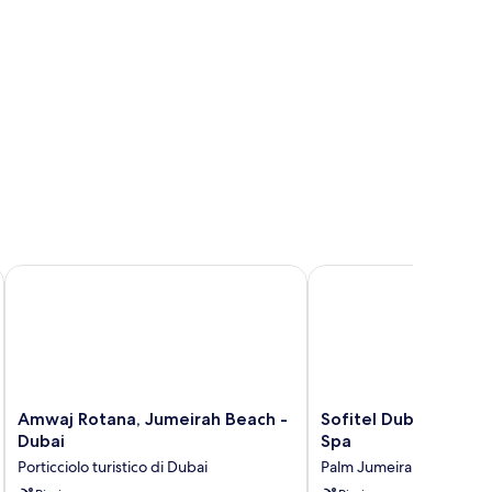
Amwaj Rotana, Jumeirah Beach - Dubai
Sofitel Dubai The Palm
Amwaj
Sofitel
Amwaj Rotana, Jumeirah Beach -
Sofitel Dubai The Pa
Rotana,
Dubai
Dubai
Spa
Jumeirah
The
Porticciolo turistico di Dubai
Palm Jumeirah
Beach
Palm