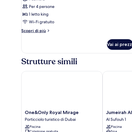
foto
per
Per 4 persone
Suite
1 letto king
Junior
Wi-Fi gratuito
(Ocean)
Altri
Scopri di più
dettagli
per
Vai ai prezz
Suite
Junior
(Ocean)
Strutture simili
One&Only Royal Mirage
Jumeirah Al Q
One&Only
Jumeirah
One&Only Royal Mirage
Jumeirah Al
Royal
Al
Porticciolo turistico di Dubai
Al Sufouh 1
Mirage
Qasr
Piscina
Piscina
Porticciolo
Dubai
Colazione gratuita
Spa