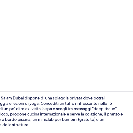
 Salam Dubai dispone di una spiaggia privata dove potrai
ggia e lezioni di yoga. Concediti un tuffo rinfrescante nelle 15
i un po' di relax, visita la spa e scegli tra massaggi “deep tissue”,
Con vista sul
loco, propone cucina internazionale e serve la colazione, il pranzo e
bar a bordo piscina, un miniclub per bambini (gratuito) e un
 della struttura.