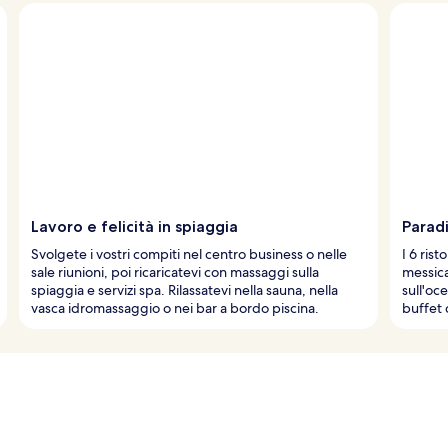
Lavoro e felicità in spiaggia
Paradi
Svolgete i vostri compiti nel centro business o nelle
I 6 ris
sale riunioni, poi ricaricatevi con massaggi sulla
messica
spiaggia e servizi spa. Rilassatevi nella sauna, nella
sull'oc
vasca idromassaggio o nei bar a bordo piscina.
buffet 