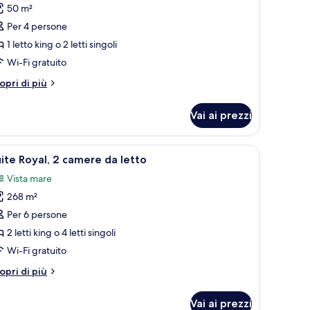
er
50 m²
amera
Per 4 persone
lub
1 letto king o 2 letti singoli
Ocean)
Wi-Fi gratuito
tri
opri di più
ttagli
r
Vai ai prezzi
amera
ub
cean)
tondo, un divano, un'area pranzo con tavolo e sedie, e un grande quadro as
pri
Un bagno moderno con una vasca freestandin
10
ite Royal, 2 camere da letto
utte
Vista mare
268 m²
oto
er
Per 6 persone
uite
2 letti king o 4 letti singoli
oyal,
Wi-Fi gratuito
tri
opri di più
amere
ttagli
a
r
Vai ai prezzi
ite