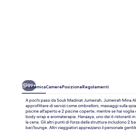
Salam
Dubai
89+
Panoramica
Camere
Posizione
Regolamenti
A pochi passi da Souk Madinat Jumeirah, Jumeirah Mina Al
approfittare di servizi come ombrelloni, massaggi sulla spia
piscine all'aperto e 2 piscine coperte, mentre se hai voglia d
body wrap e aromaterapia. Hanaaya, uno dei 6 ristoranti in 
la cena. Gli altri punti di forza della struttura includono 2 
bar/lounge. Altri viaggiatori apprezzano il personale gentile