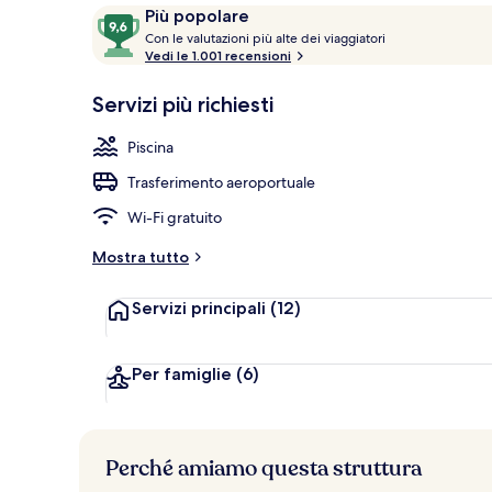
Recensioni
9,6
Più popolare
C
su
Con le valutazioni più alte dei viaggiatori
Servizio della
o
Vedi le 1.001 recensioni
10,
n
Più
Servizi più richiesti
popolare
l
e
Piscina
v
Trasferimento aeroportuale
a
l
Wi-Fi gratuito
u
t
Mostra tutto
a
z
Servizi principali
(12)
i
o
n
i
Per famiglie
(6)
p
i
ù
Perché amiamo questa struttura
a