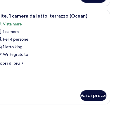
etto
yal,
nta in vaso e vista su edifici tradizionali.
pri
Un'area salotto esterna moderna con vista sul
13
mere
ite, 1 camera da letto, terrazzo (Ocean)
utte
Vista mare
tto
1 camera
oto
er
Per 4 persone
ite,
1 letto king
Wi-Fi gratuito
amera
tri
opri di più
a
ttagli
tto,
r
ite,
errazzo
Ocean)
mera
Vai ai prezzi
tto,
rrazzo
cean)