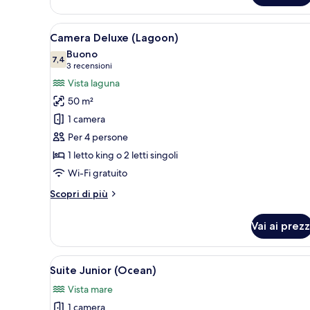
Premier
(Ocean)
Apri
Camera d'albergo con divano, p
6
Camera Deluxe (Lagoon)
tutte
Buono
le
7,4
7,4 su 10
(3
3 recensioni
foto
recensioni)
Vista laguna
per
50 m²
Camera
1 camera
Deluxe
Per 4 persone
(Lagoon)
1 letto king o 2 letti singoli
Wi-Fi gratuito
Altri
Scopri di più
dettagli
per
Vai ai prezz
Camera
Deluxe
(Lagoon)
Apri
Suite Junior (Ocean) | Vista ma
6
Suite Junior (Ocean)
tutte
Vista mare
le
1 camera