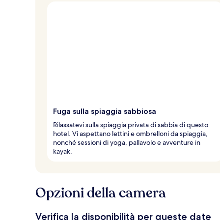
l
t
e
d
e
i
v
i
a
g
Fuga sulla spiaggia sabbiosa
g
i
Rilassatevi sulla spiaggia privata di sabbia di questo
a
hotel. Vi aspettano lettini e ombrelloni da spiaggia,
t
nonché sessioni di yoga, pallavolo e avventure in
o
kayak.
r
i
Opzioni della camera
Verifica la disponibilità per queste date