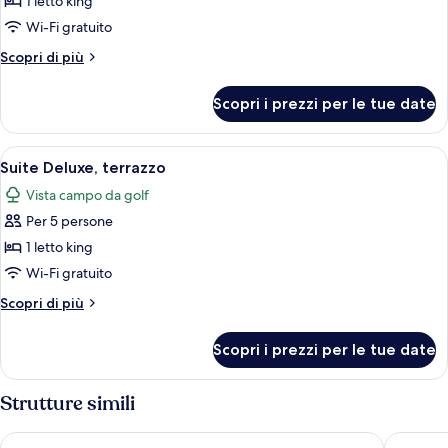
per
1 letto king
Suite
Wi-Fi gratuito
Deluxe
Altri
Scopri di più
dettagli
per
Scopri i prezzi per le tue date
Suite
Deluxe
Apri
Una camera d'albergo con un letto gra
3
Suite Deluxe, terrazzo
tutte
Vista campo da golf
le
Per 5 persone
foto
per
1 letto king
Suite
Wi-Fi gratuito
Deluxe,
Altri
Scopri di più
terrazzo
dettagli
per
Scopri i prezzi per le tue date
Suite
Deluxe,
terrazzo
Strutture simili
Hôtel Barrière Le Royal Deauville
ibis Deau