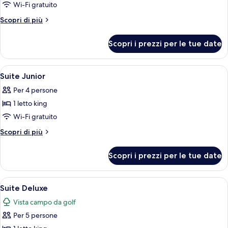
per
Wi-Fi gratuito
Suite
Altri
Scopri di più
Junior,
dettagli
per
terrazzo
Scopri i prezzi per le tue date
Suite
Junior,
terrazzo
Apri
Una camera d'hotel con un letto grand
4
Suite Junior
tutte
Per 4 persone
le
1 letto king
foto
per
Wi-Fi gratuito
Suite
Altri
Scopri di più
Junior
dettagli
per
Scopri i prezzi per le tue date
Suite
Junior
Apri
Una camera d'albergo con un divano, un
3
Suite Deluxe
tutte
Vista campo da golf
le
Per 5 persone
foto