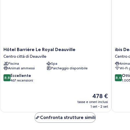
Hôtel
ibis
Hôtel Barrière Le Royal Deauville
ibis De
Barrière
Deauvill
Centro città di Deauville
Centro c
Le
Centre
Piscina
Spa
Anima
Royal
Centro
Animali ammessi
Parcheggio disponibile
Wi-Fi 
Deauville
città
Centro
di
8.8
8.4
Eccellente
Ott
8,8
8,4
città
Deauvill
su
su
467 recensioni
1.005
di
10,
10,
Deauville
Eccellente,
Ottimo,
Il
478 €
467
1.005
prezzo
recensioni
recensio
tasse e oneri inclusi
attuale
1 set - 2 set
è
478 €
Confronta strutture simili