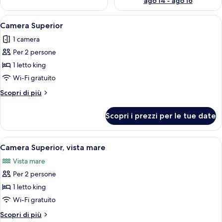
ago 14 - ago 16
Apri
Una camera d'albergo con un letto gra
3
Camera Superior
tutte
1 camera
le
Per 2 persone
foto
per
1 letto king
Camera
Wi-Fi gratuito
Superior
Altri
Scopri di più
dettagli
per
Scopri i prezzi per le tue date
Camera
Superior
Apri
Una camera d'albergo con un letto, due 
2
Camera Superior, vista mare
tutte
Vista mare
le
Per 2 persone
foto
per
1 letto king
Camera
Wi-Fi gratuito
Superior,
Altri
Scopri di più
vista