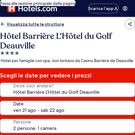
Passa alla sezione principale della pagina
Scarica l’app
Visualizza tutte le strutture
Hôtel Barrière L'Hôtel du Golf
Deauville
Struttura
a
Hotel per famiglie con spa, non lontano da Casino Barrière de Deauville
4.0
stelle
Scegli le date per vedere i prezzi
Dove vuoi andare?
Date
Persone