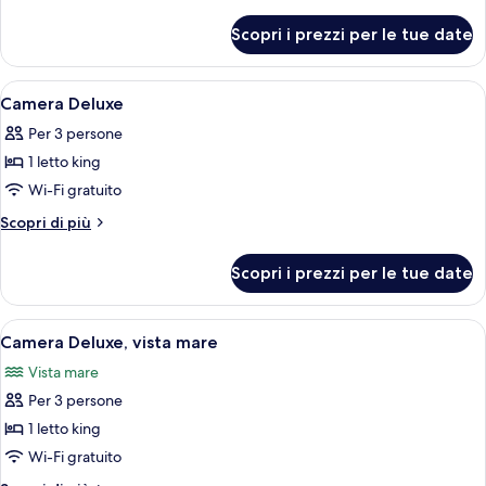
dettagli
mare
per
Scopri i prezzi per le tue date
Camera
Superior,
vista
Apri
Una camera d'albergo con un letto gran
4
mare
Camera Deluxe
tutte
Per 3 persone
le
1 letto king
foto
per
Wi-Fi gratuito
Camera
Altri
Scopri di più
Deluxe
dettagli
per
Scopri i prezzi per le tue date
Camera
Deluxe
Apri
Biancheria da letto di alta qualità, mi
3
Camera Deluxe, vista mare
tutte
Vista mare
le
Per 3 persone
foto
per
1 letto king
Camera
Wi-Fi gratuito
Deluxe,