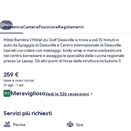
L'Hôtel
du
Golf
ietro
Avanti
Deauville
103+
Panoramica
Camere
Posizione
Regolamenti
Hôtel Barrière L'Hôtel du Golf Deauville si trova a soli 10 minuti in
auto da Spiaggia di Deauville e Centro internazionale di Deauville.
Lasciati coccolare con massaggi, body wrap e manicure/pedicure
nel centro benessere e assaggia le specialità della cucina regionale
presso Le Lassay. Gli altri punti di forza della struttura includono 3
campi da tennis all'aperto, una piscina all'aperto e un bar a bordo
piscina.
Il
259 €
prezzo
tasse e oneri inclusi
attuale
31 ago - 1 set
Vista dalla struttura
è
Recensioni
Meraviglioso
9,0
Vedi le 526 recensioni
259 €
9,0 su 10
Servizi più richiesti
Piscina
Spa