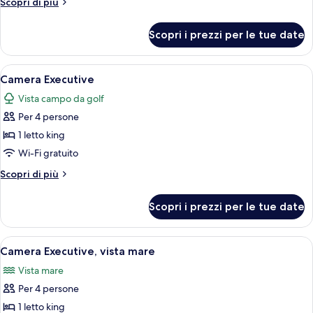
Altri
Scopri di più
vista
dettagli
mare
per
Scopri i prezzi per le tue date
Camera
Deluxe,
vista
Apri
Una camera d'albergo con un letto, un
3
mare
Camera Executive
tutte
Vista campo da golf
le
Per 4 persone
foto
per
1 letto king
Camera
Wi-Fi gratuito
Executive
Altri
Scopri di più
dettagli
per
Scopri i prezzi per le tue date
Camera
Executive
Apri
Camera d'albergo con un letto grande, 
2
Camera Executive, vista mare
tutte
Vista mare
le
Per 4 persone
foto
per
1 letto king