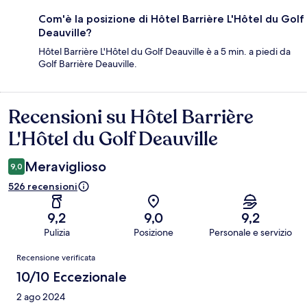
Com'è la posizione di Hôtel Barrière L'Hôtel du Golf
Deauville?
Hôtel Barrière L'Hôtel du Golf Deauville è a 5 min. a piedi da
Golf Barrière Deauville.
Recensioni su Hôtel Barrière
Recensioni
L'Hôtel du Golf Deauville
Meraviglioso
9,0
526 recensioni
9,2
9,0
9,2
Pulizia
Posizione
Personale e servizio
Recensioni
Recensione verificata
10/10 Eccezionale
2 ago 2024