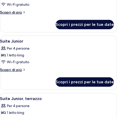
Camera
Wi-Fi gratuito
Executive,
Altri
Scopri di più
vista
dettagli
mare
per
Scopri i prezzi per le tue date
Camera
Executive,
vista
Apri
Una camera d'albergo con un letto gr
3
mare
Suite Junior
tutte
Per 4 persone
le
1 letto king
foto
per
Wi-Fi gratuito
Suite
Altri
Scopri di più
Junior
dettagli
per
Scopri i prezzi per le tue date
Suite
Junior
Apri
Camera d'albergo con divano, poltrona e
2
Suite Junior, terrazzo
tutte
Per 4 persone
le
1 letto king
foto