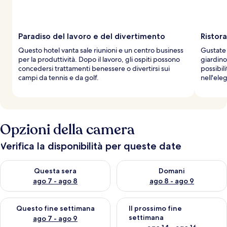
Paradiso del lavoro e del divertimento
Ristora
Questo hotel vanta sale riunioni e un centro business
Gustate 
per la produttività. Dopo il lavoro, gli ospiti possono
giardino.
concedersi trattamenti benessere o divertirsi sui
possibili
campi da tennis e da golf.
nell'ele
Opzioni della camera
Verifica la disponibilità per queste date
Verifica la disponibilità per questa sera, ago 7 - ago 8
Verifica la disponibilità per d
Questa sera
Domani
ago 7 - ago 8
ago 8 - ago 9
Verifica la disponibilità per questo fine settimana, ago 7 - ago
Verifica la disponibilità per il
Questo fine settimana
Il prossimo fine
settimana
ago 7 - ago 9