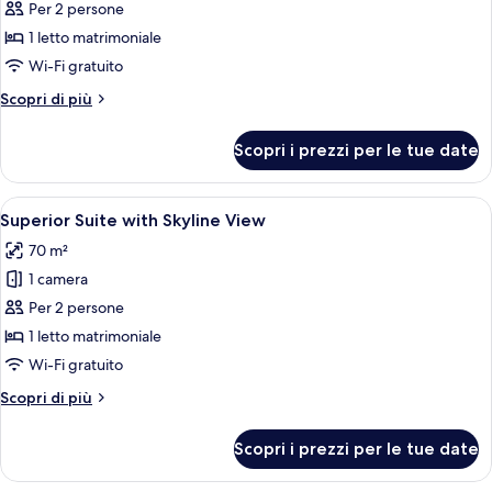
per
Per 2 persone
Superior
1 letto matrimoniale
Business
Wi-Fi gratuito
Room
Altri
Scopri di più
dettagli
per
Scopri i prezzi per le tue date
Superior
Business
Room
Apri
Una camera d'albergo moderna con un 
15
Superior Suite with Skyline View
tutte
70 m²
le
1 camera
foto
per
Per 2 persone
Superior
1 letto matrimoniale
Suite
Wi-Fi gratuito
with
Altri
Scopri di più
Skyline
dettagli
View
per
Scopri i prezzi per le tue date
Superior
Suite