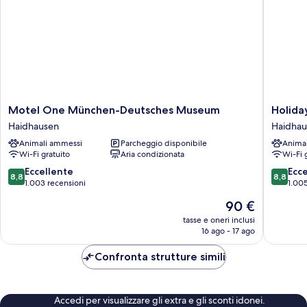
2
letti
singoli
Motel
Holiday
Motel One München-Deutsches Museum
Holida
One
Inn
Haidhausen
Haidhau
München-
Munich
Animali ammessi
Parcheggio disponibile
Anima
Deutsches
-
Wi-Fi gratuito
Aria condizionata
Wi-Fi 
Museum
City
Haidhausen
Centre
8.8
8.8
Eccellente
Ecc
8,8
8,8
by
su
su
1.003 recensioni
1.005
IHG
10,
10,
Il
90 €
Haidhau
Eccellente,
Eccellen
prezzo
1.003
1.005
tasse e oneri inclusi
attuale
16 ago - 17 ago
recensioni
recensio
è
90 €
Confronta strutture simili
Accedi per visualizzare gli extra e gli sconti idonei.