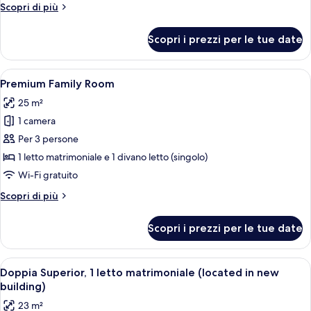
Altri
Scopri di più
dettagli
per
Scopri i prezzi per le tue date
Doppia
Premium
Apri
Una camera d'albergo con un letto gran
8
Premium Family Room
tutte
25 m²
le
1 camera
foto
per
Per 3 persone
Premium
1 letto matrimoniale e 1 divano letto (singolo)
Family
Wi-Fi gratuito
Room
Altri
Scopri di più
dettagli
per
Scopri i prezzi per le tue date
Premium
Family
Room
Apri
Una moderna camera d'albergo con un l
4
Doppia Superior, 1 letto matrimoniale (located in new
tutte
building)
le
23 m²