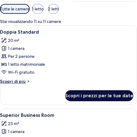
Filtri
Tutte le camere
1 letto
2 letti
disponibili
per
Stai visualizzando 11 su 11 camere
le
Apri
Una moderna camera d'albergo con un 
8
Doppia Standard
camere
tutte
20 m²
le
1 camera
foto
per
Per 2 persone
Doppia
1 letto matrimoniale
Standard
Wi-Fi gratuito
Altri
Scopri di più
dettagli
per
Scopri i prezzi per le tue date
Doppia
Standard
Apri
Una camera d'albergo con un letto, una
10
Superior Business Room
tutte
23 m²
le
1 camera
foto