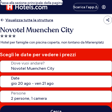
Passa alla sezione principale della pagina
Scarica l’app
Visualizza tutte le strutture
Novotel Muenchen City
Struttura
a
Hotel per famiglie con piscina coperta, non lontano da Marienplatz
4.0
stelle
Scegli le date per vedere i prezzi
Dove vuoi andare?
Date
Persone
Cerca