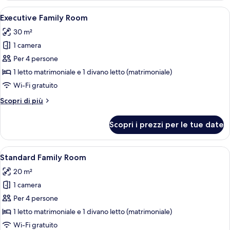
1
Apri
Una camera d'albergo con un letto gra
11
letto
Executive Family Room
tutte
queen
30 m²
le
1 camera
foto
per
Per 4 persone
Executive
1 letto matrimoniale e 1 divano letto (matrimoniale)
Family
Wi-Fi gratuito
Room
Altri
Scopri di più
dettagli
per
Scopri i prezzi per le tue date
Executive
Family
Room
Apri
Una camera d'albergo con un letto, un 
9
Standard Family Room
tutte
20 m²
le
1 camera
foto
per
Per 4 persone
Standard
1 letto matrimoniale e 1 divano letto (matrimoniale)
Family
Wi-Fi gratuito