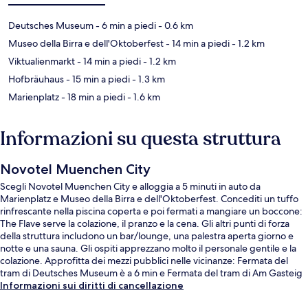
Deutsches Museum
- 6 min a piedi
- 0.6 km
Museo della Birra e dell'Oktoberfest
- 14 min a piedi
- 1.2 km
Viktualienmarkt
- 14 min a piedi
- 1.2 km
Hofbräuhaus
- 15 min a piedi
- 1.3 km
Marienplatz
- 18 min a piedi
- 1.6 km
Informazioni su questa struttura
Novotel Muenchen City
Scegli Novotel Muenchen City e alloggia a 5 minuti in auto da
Marienplatz e Museo della Birra e dell'Oktoberfest. Concediti un tuffo
rinfrescante nella piscina coperta e poi fermati a mangiare un boccone:
The Flave serve la colazione, il pranzo e la cena. Gli altri punti di forza
della struttura includono un bar/lounge, una palestra aperta giorno e
notte e una sauna. Gli ospiti apprezzano molto il personale gentile e la
colazione. Approfitta dei mezzi pubblici nelle vicinanze: Fermata del
tram di Deutsches Museum è a 6 min e Fermata del tram di Am Gasteig
a 6 min a piedi.
Informazioni sui diritti di cancellazione