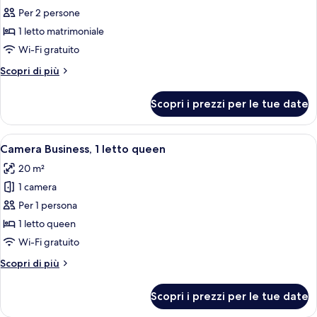
foto
Per 2 persone
per
1 letto matrimoniale
Doppia
Superior,
Wi-Fi gratuito
1
Altri
Scopri di più
letto
dettagli
per
matrimoniale
Scopri i prezzi per le tue date
Doppia
(located
Superior,
in
1
Apri
Una camera d'albergo moderna con un l
6
new
letto
Camera Business, 1 letto queen
tutte
matrimoniale
building)
20 m²
(located
le
in
1 camera
foto
new
per
Per 1 persona
building)
Camera
1 letto queen
Business,
Wi-Fi gratuito
1
Altri
Scopri di più
letto
dettagli
queen
per
Scopri i prezzi per le tue date
Camera
Business,