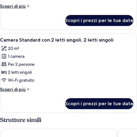
Room
Altri
Scopri di più
dettagli
per
Scopri i prezzi per le tue date
Standard
Family
Room
Apri
Una camera d'albergo con due letti, un
8
Camera Standard con 2 letti singoli, 2 letti singoli
tutte
20 m²
le
1 camera
foto
per
Per 2 persone
Camera
2 letti singoli
Standard
Wi-Fi gratuito
con
Altri
Scopri di più
2
dettagli
letti
per
Scopri i prezzi per le tue date
Camera
singoli,
Standard
2
con
Strutture simili
letti
2
singoli
letti
Motel One München-Deutsches Museum
Holiday 
singoli,