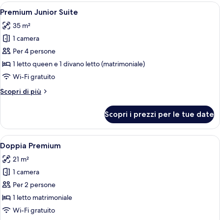
with
Apri
Una camera d'albergo con un letto, com
10
Skyline
Premium Junior Suite
tutte
View
35 m²
le
1 camera
foto
per
Per 4 persone
Premium
1 letto queen e 1 divano letto (matrimoniale)
Junior
Wi-Fi gratuito
Suite
Altri
Scopri di più
dettagli
per
Scopri i prezzi per le tue date
Premium
Junior
Suite
Apri
Doppia Premium | Biancheria da letto 
8
Doppia Premium
tutte
21 m²
le
1 camera
foto
per
Per 2 persone
Doppia
1 letto matrimoniale
Premium
Wi-Fi gratuito