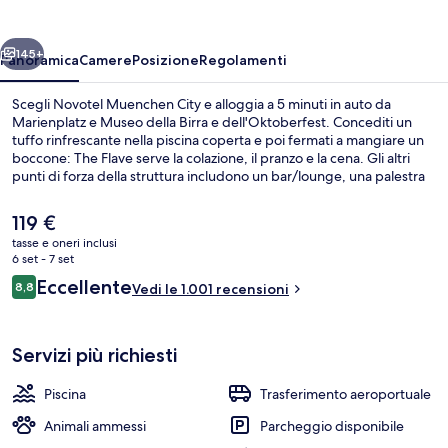
ietro
Avanti
145+
Panoramica
Camere
Posizione
Regolamenti
Scegli Novotel Muenchen City e alloggia a 5 minuti in auto da
Marienplatz e Museo della Birra e dell'Oktoberfest. Concediti un
tuffo rinfrescante nella piscina coperta e poi fermati a mangiare un
boccone: The Flave serve la colazione, il pranzo e la cena. Gli altri
punti di forza della struttura includono un bar/lounge, una palestra
aperta giorno e notte e una sauna. Gli ospiti apprezzano molto il
personale gentile e la colazione. Approfitta dei mezzi pubblici nelle
Il
119 €
vicinanze: Fermata del tram di Deutsches Museum è a 6 min e
prezzo
tasse e oneri inclusi
Fermata del tram di Am Gasteig a 6 min a piedi.
attuale
6 set - 7 set
Bar (in loco)
è
Recensioni
Eccellente
8,8
Vedi le 1.001 recensioni
119 €
8,8 su 10
Servizi più richiesti
Piscina
Trasferimento aeroportuale
Animali ammessi
Parcheggio disponibile