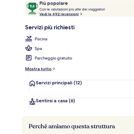
Recensioni
9,6
Più popolare
Sale per trat
C
su
Con le valutazioni più alte dei viaggiatori
o
Vedi le 492 recensioni
10,
n
Più
Servizi più richiesti
popolare
l
e
Piscina
v
Spa
a
l
Parcheggio gratuito
u
t
Mostra tutto
a
z
Servizi principali
(12)
i
o
n
i
Sentirsi a casa
(6)
p
i
ù
Perché amiamo questa struttura
a