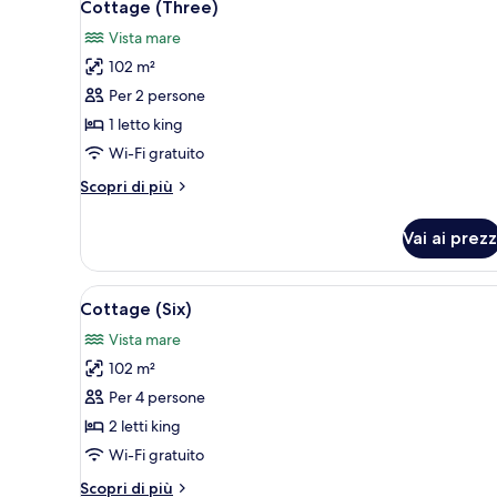
6
Cottage (Three)
tutte
Vista mare
le
102 m²
foto
per
Per 2 persone
Cottage
1 letto king
(Three)
Wi-Fi gratuito
Altri
Scopri di più
dettagli
per
Vai ai prezz
Cottage
(Three)
Apri
Una camera d'albergo con un bal
8
Cottage (Six)
tutte
Vista mare
le
102 m²
foto
per
Per 4 persone
Cottage
2 letti king
(Six)
Wi-Fi gratuito
Altri
Scopri di più