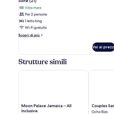
Suite (21)
tutte
Vista mare
le
Per 2 persone
foto
per
1 letto king
Suite
Wi-Fi gratuito
(21)
Altri
Scopri di più
dettagli
per
Vai ai prezz
Suite
(21)
Strutture simili
Moon Palace Jamaica – All Inclusive
Couples Sans S
Moon
Couples
Moon Palace Jamaica – All
Couples Sans
Palace
Sans
Inclusive
Ocho Rios