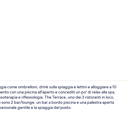
Video strutt
ggia come ombrelloni, drink sulla spiaggia e lettini e alloggiare a 10
mento con una piscina all'aperto e concediti un po' di relax alla spa,
soterapia e riflessologia. The Terrace, uno dei 3 ristoranti in loco,
Cottage (Thre
usso sono 2 bar/lounge, un bar a bordo piscina e una palestra aperta
personale gentile e la spiaggia del posto.