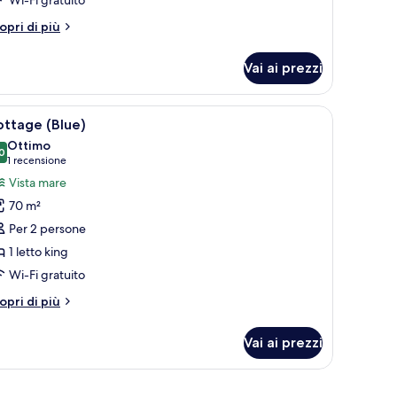
tri
opri di più
ttagli
r
Vai ai prezzi
ite
owdray)
.
a cassaforte in camera
pri
Cottage (Blue) | Biancheria da letto di alta qu
2
ottage (Blue)
utte
Ottimo
0
8,0 su 10
(1
1 recensione
oto
recensione)
Vista mare
er
70 m²
ottage
Per 2 persone
Blue)
1 letto king
Wi-Fi gratuito
tri
opri di più
ttagli
r
Vai ai prezzi
ttage
lue)
 vista sull'esterno.