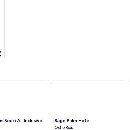
i
ouci All Inclusive
Sago Palm Hotel
Sago
 Souci All Inclusive
Sago Palm Hotel
Palm
Ocho Rios