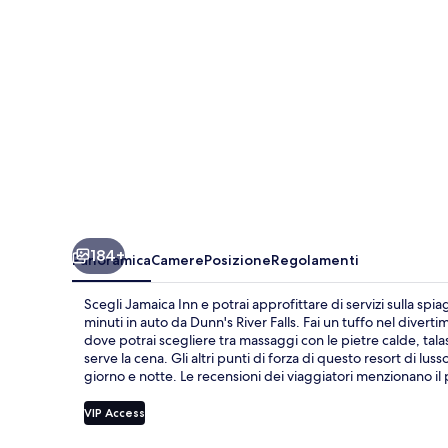
184+
Panoramica
Camere
Posizione
Regolamenti
Scegli Jamaica Inn e potrai approfittare di servizi sulla spia
minuti in auto da Dunn's River Falls. Fai un tuffo nel diverti
dove potrai scegliere tra massaggi con le pietre calde, talas
serve la cena. Gli altri punti di forza di questo resort di l
giorno e notte. Le recensioni dei viaggiatori menzionano il 
VIP Access