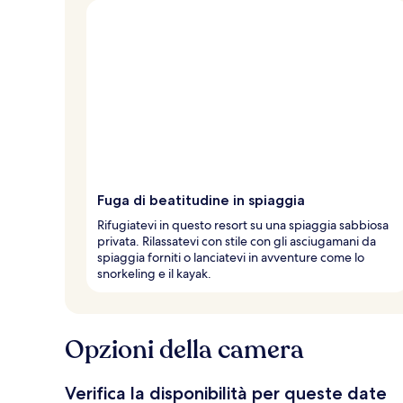
l
t
e
d
e
i
v
i
a
g
Fuga di beatitudine in spiaggia
g
i
Rifugiatevi in questo resort su una spiaggia sabbiosa
a
privata. Rilassatevi con stile con gli asciugamani da
t
spiaggia forniti o lanciatevi in avventure come lo
o
snorkeling e il kayak.
r
i
Opzioni della camera
Verifica la disponibilità per queste date