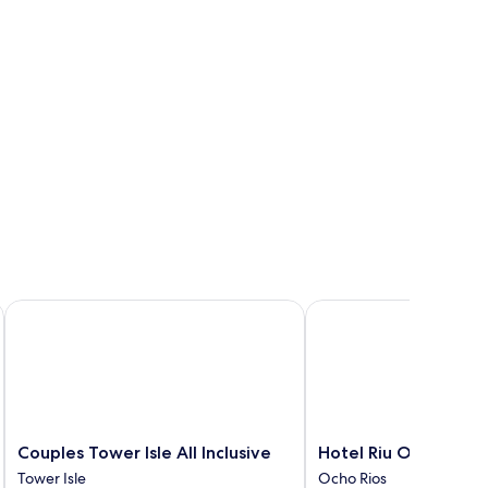
Couples Tower Isle All Inclusive
Hotel Riu Ocho Rios - Al
Couples
Hotel
Couples Tower Isle All Inclusive
Hotel Riu Ocho Rios -
Tower
Riu
Tower Isle
Ocho Rios