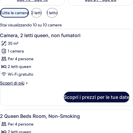
Filtri
Tutte le camere
2 letti
1 letto
disponibili
per
Stai visualizzando 10 su 10 camere
le
Apri
Camera d'albergo con due letti, una scr
4
Camera, 2 letti queen, non fumatori
camere
tutte
35 m²
le
1 camera
foto
per
Per 4 persone
Camera,
2 letti queen
2
Wi-Fi gratuito
letti
Altri
Scopri di più
queen,
dettagli
non
per
Scopri i prezzi per le tue date
Camera,
fumatori
2
letti
Apri
Una cassaforte in camera, una scrivani
6
queen,
2 Queen Beds Room, Non-Smoking
tutte
non
Per 4 persone
fumatori
le
2 letti queen