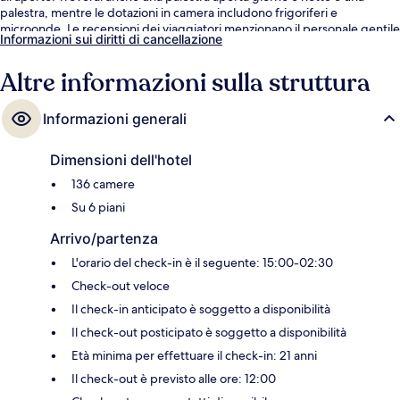
palestra, mentre le dotazioni in camera includono frigoriferi e
microonde. Le recensioni dei viaggiatori menzionano il personale gentile
Informazioni sui diritti di cancellazione
e la posizione invidiabile.
Altre informazioni sulla struttura
Informazioni generali
Dimensioni dell'hotel
136 camere
Su 6 piani
Arrivo/partenza
L'orario del check-in è il seguente: 15:00-02:30
Check-out veloce
Il check-in anticipato è soggetto a disponibilità
Il check-out posticipato è soggetto a disponibilità
Età minima per effettuare il check-in: 21 anni
Il check-out è previsto alle ore: 12:00