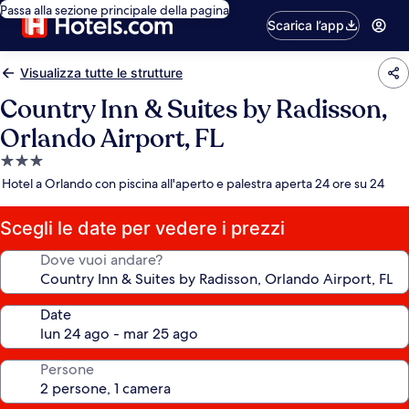
Passa alla sezione principale della pagina
Scarica l’app
Visualizza tutte le strutture
Country Inn & Suites by Radisson,
Orlando Airport, FL
Struttura
a
Hotel a Orlando con piscina all'aperto e palestra aperta 24 ore su 24
3.0
stelle
Scegli le date per vedere i prezzi
Dove vuoi andare?
Date
Persone