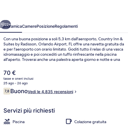
&
Suites
by
ietro
Avanti
Radisson,
22+
Panoramica
Camere
Posizione
Regolamenti
Orlando
Con una buona posizione a soli 5,3 km dall'aeroporto, Country Inn &
Airport,
Suites by Radisson, Orlando Airport, FL offre una navetta gratuita da
e per l'aeroporto con orario limitato. Goditi tutto il relax di una vasca
FL
idromassaggio e poi concediti un tuffo rinfrescante nella piscina
all'aperto. Troverai anche una palestra aperta giorno e notte e una
palestra, mentre le dotazioni in camera includono frigoriferi e
microonde. Le recensioni dei viaggiatori menzionano il personale
Il
70 €
gentile e la posizione invidiabile.
prezzo
tasse e oneri inclusi
attuale
25 ago - 26 ago
Hall
è
Recensioni
Buono
7,8
Vedi le 4.835 recensioni
70 €
7,8 su 10
Servizi più richiesti
Piscina
Colazione gratuita