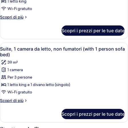
1 letto king
foto
per
Wi-Fi gratuito
1
Altri
Scopri di più
King
dettagli
per
Bed,
Scopri i prezzi per le tue date
1
Suite,
King
Nonsmoking,
Bed,
Apri
Camera d'albergo con un letto grande, 
8
Accessible
Suite,
Suite, 1 camera da letto, non fumatori (with 1 person sofa
tutte
Nonsmoking,
bed)
Accessible
le
39 m²
foto
1 camera
per
Per 3 persone
Suite,
1
1 letto king e 1 divano letto (singolo)
camera
Wi-Fi gratuito
da
Altri
Scopri di più
letto,
dettagli
non
per
Scopri i prezzi per le tue date
Suite,
fumatori
1
(with
camera