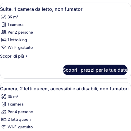
fumatori
camera
Apri
Camera d'albergo con un letto grande, 
7
da
Suite, 1 camera da letto, non fumatori
tutte
letto,
39 m²
non
le
fumatori
1 camera
foto
per
Per 2 persone
Suite,
1 letto king
1
Wi-Fi gratuito
camera
Altri
Scopri di più
da
dettagli
letto,
per
Scopri i prezzi per le tue date
Suite,
non
1
fumatori
camera
Apri
Camera d'albergo con due letti, una scr
5
da
Camera, 2 letti queen, accessibile ai disabili, non fumatori
tutte
letto,
35 m²
non
le
fumatori
1 camera
foto
per
Per 4 persone
Camera,
2 letti queen
2
Wi-Fi gratuito