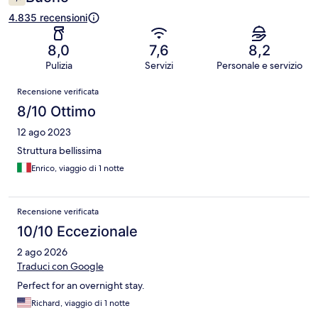
4.835 recensioni
8,0
7,6
8,2
Pulizia
Servizi
Personale e servizio
Recensioni
Recensione verificata
8/10 Ottimo
12 ago 2023
Struttura bellissima
Enrico, viaggio di 1 notte
Recensione verificata
10/10 Eccezionale
2 ago 2026
Traduci con Google
Perfect for an overnight stay.
Richard, viaggio di 1 notte