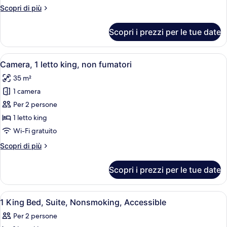
letti
Altri
Scopri di più
queen,
dettagli
accessibile
per
Scopri i prezzi per le tue date
Camera,
ai
2
disabili,
letti
Apri
Camera d'albergo con un letto grande, 
non
6
queen,
Camera, 1 letto king, non fumatori
tutte
fumatori
accessibile
35 m²
ai
le
disabili,
1 camera
foto
non
per
Per 2 persone
fumatori
Camera,
1 letto king
1
Wi-Fi gratuito
letto
Altri
Scopri di più
king,
dettagli
non
per
Scopri i prezzi per le tue date
Camera,
fumatori
1
letto
Apri
Una cassaforte in camera, una scrivani
7
king,
1 King Bed, Suite, Nonsmoking, Accessible
tutte
non
Per 2 persone
fumatori
le