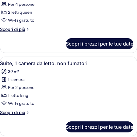
per
Per 4 persone
Camera,
2 letti queen
2
Wi-Fi gratuito
letti
Altri
Scopri di più
queen,
dettagli
accessibile
per
Scopri i prezzi per le tue date
Camera,
ai
2
disabili,
letti
Apri
Camera d'albergo con un letto grande, 
non
7
queen,
Suite, 1 camera da letto, non fumatori
tutte
fumatori
accessibile
39 m²
ai
le
disabili,
1 camera
foto
non
per
Per 2 persone
fumatori
Suite,
1 letto king
1
Wi-Fi gratuito
camera
Altri
Scopri di più
da
dettagli
letto,
per
Scopri i prezzi per le tue date
Suite,
non
1