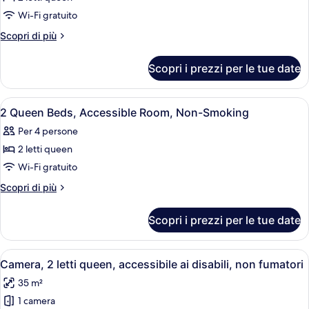
foto
per
Wi-Fi gratuito
2
Altri
Scopri di più
Queen
dettagli
per
Beds
Scopri i prezzi per le tue date
2
Room,
Queen
Non-
Beds
Apri
Una cassaforte in camera, una scrivani
8
Smoking
Room,
2 Queen Beds, Accessible Room, Non-Smoking
tutte
Non-
Per 4 persone
Smoking
le
2 letti queen
foto
per
Wi-Fi gratuito
2
Altri
Scopri di più
Queen
dettagli
per
Beds,
Scopri i prezzi per le tue date
2
Accessible
Queen
Room,
Beds,
Apri
Camera d'albergo con due letti, una scr
4
Non-
Accessible
Camera, 2 letti queen, accessibile ai disabili, non fumatori
tutte
Room,
Smoking
35 m²
Non-
le
Smoking
1 camera
foto