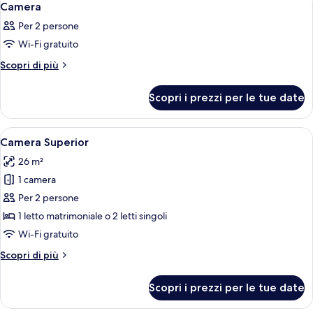
4
Camera
tutte
Per 2 persone
le
Wi-Fi gratuito
foto
per
Altri
Scopri di più
dettagli
Camera
per
Scopri i prezzi per le tue date
Camera
Apri
Una camera d'albergo con un letto grand
4
Camera Superior
tutte
26 m²
le
1 camera
foto
per
Per 2 persone
Camera
1 letto matrimoniale o 2 letti singoli
Superior
Wi-Fi gratuito
Altri
Scopri di più
dettagli
per
Scopri i prezzi per le tue date
Camera
Superior