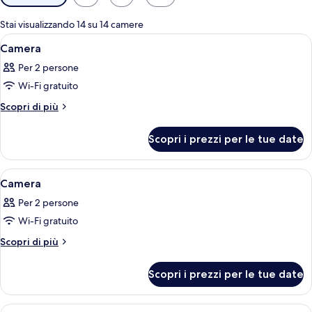
disponibili
per
Stai visualizzando 14 su 14 camere
le
Apri
Una camera d'albergo con un letto, una 
4
Camera
camere
tutte
Per 2 persone
le
Wi-Fi gratuito
foto
per
Altri
Scopri di più
dettagli
Camera
per
Scopri i prezzi per le tue date
Camera
Apri
Una camera d'albergo con un letto, una
4
Camera
tutte
Per 2 persone
le
Wi-Fi gratuito
foto
per
Altri
Scopri di più
dettagli
Camera
per
Scopri i prezzi per le tue date
Camera
Apri
Una camera d'albergo con un'ampia fin