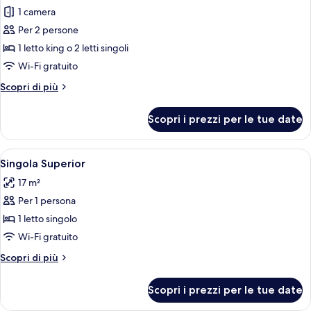
+
1 camera
foto
1
per
Per 2 persone
Child)
Camera
1 letto king o 2 letti singoli
Deluxe
Wi-Fi gratuito
(Comfort)
Altri
Scopri di più
dettagli
per
Scopri i prezzi per le tue date
Camera
Deluxe
(Comfort)
Apri
Camera d'albergo con un letto grande,
4
Singola Superior
tutte
17 m²
le
Per 1 persona
foto
per
1 letto singolo
Singola
Wi-Fi gratuito
Superior
Altri
Scopri di più
dettagli
per
Scopri i prezzi per le tue date
Singola
Superior