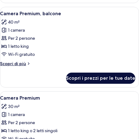
(Extra
1
Bed
Apri
Biancheria da letto ipoallergenica, mat
Child)
4
2
Camera Premium, balcone
tutte
Adults
40 m²
+
le
1
1 camera
foto
Child)
per
Per 2 persone
Camera
1 letto king
Premium,
Wi-Fi gratuito
balcone
Altri
Scopri di più
dettagli
per
Scopri i prezzi per le tue date
Camera
Premium,
balcone
Apri
Una camera d'albergo con una poltrona 
4
Camera Premium
tutte
30 m²
le
1 camera
foto
per
Per 2 persone
Camera
1 letto king o 2 letti singoli
Premium
Wi-Fi gratuito