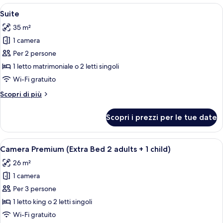
Apri
Una moderna camera d'albergo con una gr
5
Suite
tutte
35 m²
le
1 camera
foto
per
Per 2 persone
Suite
1 letto matrimoniale o 2 letti singoli
Wi-Fi gratuito
Altri
Scopri di più
dettagli
per
Scopri i prezzi per le tue date
Suite
Apri
Una camera d'albergo con una poltrona 
4
Camera Premium (Extra Bed 2 adults + 1 child)
tutte
26 m²
le
1 camera
foto
per
Per 3 persone
Camera
1 letto king o 2 letti singoli
Premium
Wi-Fi gratuito