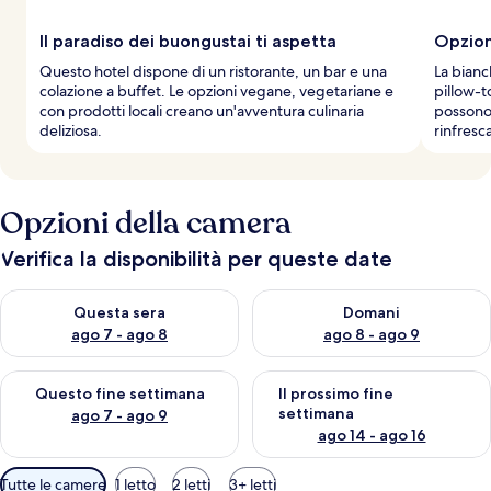
Il paradiso dei buongustai ti aspetta
Opzioni
Questo hotel dispone di un ristorante, un bar e una
La bianc
colazione a buffet. Le opzioni vegane, vegetariane e
pillow-t
con prodotti locali creano un'avventura culinaria
possono 
deliziosa.
rinfresc
Opzioni della camera
Verifica la disponibilità per queste date
Verifica la disponibilità per questa sera, ago 7 - ago 8
Verifica la disponibilità per d
Questa sera
Domani
ago 7 - ago 8
ago 8 - ago 9
Verifica la disponibilità per questo fine settimana, ago 7 - ago
Verifica la disponibilità per il
Questo fine settimana
Il prossimo fine
settimana
ago 7 - ago 9
ago 14 - ago 16
Filtri
Tutte le camere
1 letto
2 letti
3+ letti