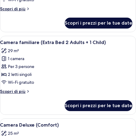
Altri
Scopri di più
dettagli
per
Scopri i prezzi per le tue date
Camera
Premium
Apri
Una camera d'albergo con due letti, una
4
Camera familiare (Extra Bed 2 Adults + 1 Child)
tutte
29 m²
le
1 camera
foto
per
Per 3 persone
Camera
2 letti singoli
familiare
Wi-Fi gratuito
(Extra
Altri
Scopri di più
Bed
dettagli
2
per
Scopri i prezzi per le tue date
Camera
Adults
familiare
+
(Extra
Apri
Una camera d'albergo con un letto grand
1
4
Bed
Camera Deluxe (Comfort)
tutte
Child)
2
25 m²
Adults
le