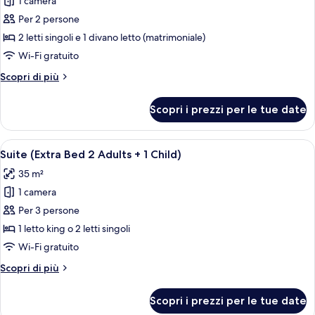
1 camera
foto
per
Per 2 persone
Camera
2 letti singoli e 1 divano letto (matrimoniale)
familiare
Wi-Fi gratuito
Altri
Scopri di più
dettagli
per
Scopri i prezzi per le tue date
Camera
familiare
Apri
Una moderna camera d'albergo con una gr
5
Suite (Extra Bed 2 Adults + 1 Child)
tutte
35 m²
le
1 camera
foto
per
Per 3 persone
Suite
1 letto king o 2 letti singoli
(Extra
Wi-Fi gratuito
Bed
Altri
Scopri di più
2
dettagli
Adults
per
Scopri i prezzi per le tue date
Suite
+