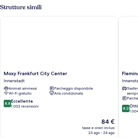
Strutture simili
Moxy Frankfurt City Center
Flemings
Moxy
Fleming
Moxy Frankfurt City Center
Flemin
Frankfurt
Selectio
Innenstadt
Innenst
City
Hotel
Animali ammessi
Parcheggio disponibile
Trasfe
Center
Frankfur
Wi-Fi gratuito
Aria condizionata
aeropo
Innenstadt
City
Parche
Innenst
8.8
Eccellente
8,8
8.2
Ott
su
1.002 recensioni
8,2
su
1.004
10,
10,
Eccellente,
Il
84 €
Ottimo,
1.002
prezzo
1.004
tasse e oneri inclusi
recensioni
attuale
23 ago - 24 ago
recensio
è