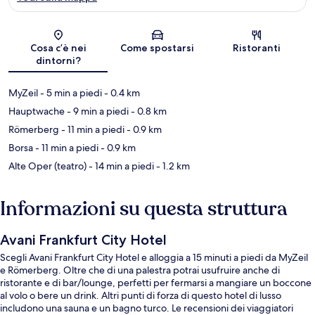
Mappa
Cosa c’è nei
Come spostarsi
Ristoranti
dintorni?
MyZeil
- 5 min a piedi
- 0.4 km
Hauptwache
- 9 min a piedi
- 0.8 km
Römerberg
- 11 min a piedi
- 0.9 km
Borsa
- 11 min a piedi
- 0.9 km
Alte Oper (teatro)
- 14 min a piedi
- 1.2 km
Informazioni su questa struttura
Avani Frankfurt City Hotel
Scegli Avani Frankfurt City Hotel e alloggia a 15 minuti a piedi da MyZeil
e Römerberg. Oltre che di una palestra potrai usufruire anche di
ristorante e di bar/lounge, perfetti per fermarsi a mangiare un boccone
al volo o bere un drink. Altri punti di forza di questo hotel di lusso
includono una sauna e un bagno turco. Le recensioni dei viaggiatori