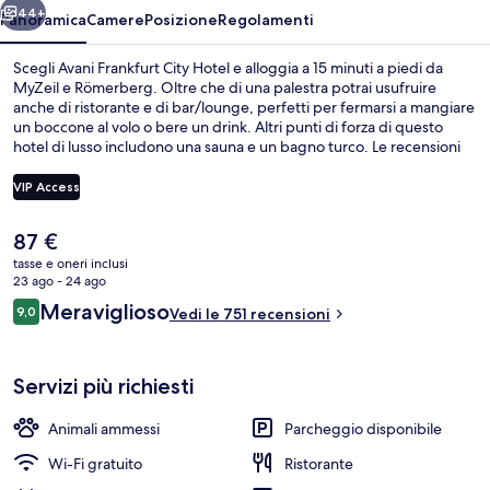
44+
Panoramica
Camere
Posizione
Regolamenti
Scegli Avani Frankfurt City Hotel e alloggia a 15 minuti a piedi da
MyZeil e Römerberg. Oltre che di una palestra potrai usufruire
anche di ristorante e di bar/lounge, perfetti per fermarsi a mangiare
un boccone al volo o bere un drink. Altri punti di forza di questo
hotel di lusso includono una sauna e un bagno turco. Le recensioni
dei viaggiatori menzionano il personale gentile e le condizioni
generali. Approfitta dei mezzi pubblici nelle vicinanze: Fermata del
VIP Access
tram di Hessendenkmal è a 4 min e Fermata del tram di Börneplatz a
7 min a piedi.
Il
87 €
Hall
prezzo
tasse e oneri inclusi
attuale
23 ago - 24 ago
è
Recensioni
Meraviglioso
9,0
Vedi le 751 recensioni
87 €
9,0 su 10
Servizi più richiesti
Animali ammessi
Parcheggio disponibile
Wi-Fi gratuito
Ristorante