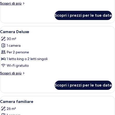
(Extra
Altri
Scopri di più
Bed
dettagli
2
per
Scopri i prezzi per le tue date
Camera
adults
Premium
+
(Extra
Apri
Una camera d'albergo con una poltrona 
1
4
Bed
Camera Deluxe
tutte
child)
2
30 m²
adults
le
+
1 camera
foto
1
per
Per 2 persone
child)
Camera
1 letto king o 2 letti singoli
Deluxe
Wi-Fi gratuito
Altri
Scopri di più
dettagli
per
Scopri i prezzi per le tue date
Camera
Deluxe
Apri
Una camera d'albergo con due letti, una
4
Camera familiare
tutte
26 m²
le