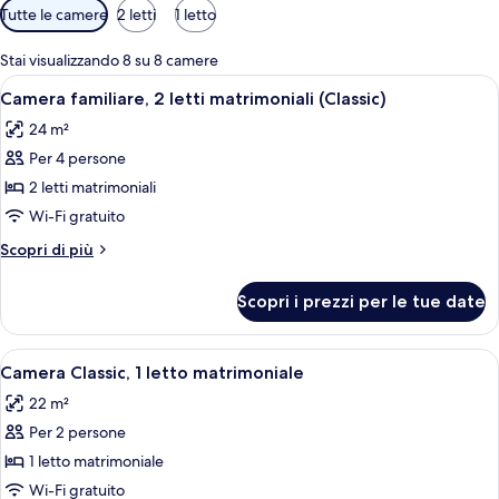
Filtri
Tutte le camere
2 letti
1 letto
disponibili
per
Stai visualizzando 8 su 8 camere
le
Apri
Camera familiare, 2 letti matrimoniali (
6
Camera familiare, 2 letti matrimoniali (Classic)
camere
tutte
24 m²
le
Per 4 persone
foto
per
2 letti matrimoniali
Camera
Wi-Fi gratuito
familiare,
Altri
Scopri di più
2
dettagli
letti
per
Scopri i prezzi per le tue date
Camera
matrimoniali
familiare,
(Classic)
2
Apri
Camera d'albergo con un letto matrim
7
letti
Camera Classic, 1 letto matrimoniale
tutte
matrimoniali
22 m²
(Classic)
le
Per 2 persone
foto
per
1 letto matrimoniale
Camera
Wi-Fi gratuito