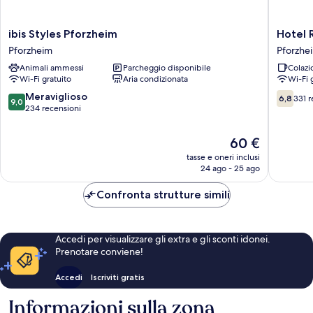
ibis
Hotel
ibis Styles Pforzheim
Hotel 
Styles
Ruf
Pforzheim
Pforzhe
Pforzheim
Pforzhe
Animali ammessi
Parcheggio disponibile
Colazi
Pforzheim
Wi-Fi gratuito
Aria condizionata
Wi-Fi 
9.0
6.8
Meraviglioso
6,8
331 r
9,0
su
su
234 recensioni
10,
10,
Meraviglioso,
331
Il
60 €
234
recensio
prezzo
tasse e oneri inclusi
recensioni
attuale
24 ago - 25 ago
è
60 €
Confronta strutture simili
Accedi per visualizzare gli extra e gli sconti idonei.
Prenotare conviene!
Accedi
Iscriviti gratis
Informazioni sulla zona