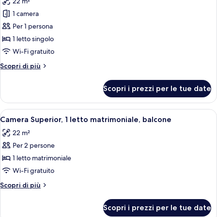
22 m²
terrazzo
le
1 camera
foto
per
Per 1 persona
Monolocale,
1 letto singolo
1
Wi-Fi gratuito
letto
Altri
Scopri di più
singolo,
dettagli
balcone
per
Scopri i prezzi per le tue date
Monolocale,
1
letto
Apri
Camera d'albergo con due letti, una s
6
singolo,
Camera Superior, 1 letto matrimoniale, balcone
tutte
balcone
22 m²
le
Per 2 persone
foto
per
1 letto matrimoniale
Camera
Wi-Fi gratuito
Superior,
Altri
Scopri di più
1
dettagli
letto
per
Scopri i prezzi per le tue date
Camera
matrimoniale,