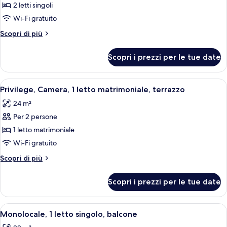
per
2 letti singoli
Camera
Wi-Fi gratuito
Classic,
Altri
Scopri di più
2
dettagli
letti
per
Scopri i prezzi per le tue date
Camera
singoli
Classic,
2
Apri
Privilege, Camera, 1 letto matrimoniale
7
letti
Privilege, Camera, 1 letto matrimoniale, terrazzo
tutte
singoli
24 m²
le
Per 2 persone
foto
per
1 letto matrimoniale
Privilege,
Wi-Fi gratuito
Camera,
Altri
Scopri di più
1
dettagli
letto
per
Scopri i prezzi per le tue date
Privilege,
matrimoniale,
Camera,
terrazzo
1
Apri
Una camera d'albergo con un letto, una 
10
letto
Monolocale, 1 letto singolo, balcone
tutte
matrimoniale,