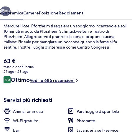
ietro
Avanti
91+
Panoramica
Camere
Posizione
Regolamenti
Mercure Hotel Pforzheim ti regalerà un soggiorno incantevole a soli
10 minuti in auto da Pforzheim Schmuckwelten e Teatro di
Pforzheim. Allegro serve il pranzo e la cena e propone cucina
italiana: l'ideale per mangiare un boccone quando la fame si fa
sentire. Inoltre, luoghi d'interesse come Centro Congressi
CongressCentrum Pforzheim e Technisches Museum si trovano a
poca distanza in auto dalla struttura. Altri viaggiatori apprezzano il
Il
63 €
personale gentile della struttura.
prezzo
tasse e oneri inclusi
attuale
27 ago - 28 ago
Esterni
è
Recensioni
Ottimo
8,0
Vedi le 686 recensioni
63 €
8,0 su 10
Servizi più richiesti
Animali ammessi
Parcheggio disponibile
Wi-Fi gratuito
Ristorante
Bar
Lavanderia self-service