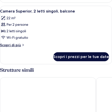
Superior,
balcone
1
Apri
Una camera d'albergo con due letti, un
8
letto
Camera Superior, 2 letti singoli, balcone
tutte
matrimoniale,
22 m²
balcone
le
Per 2 persone
foto
per
2 letti singoli
Camera
Wi-Fi gratuito
Superior,
Altri
Scopri di più
2
dettagli
letti
per
Scopri i prezzi per le tue date
Camera
singoli,
Superior,
balcone
2
Strutture simili
letti
singoli,
ibis Styles Pforzheim
Hotel Ru
balcone