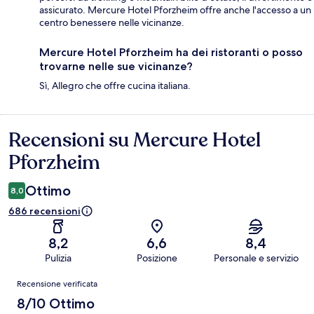
assicurato. Mercure Hotel Pforzheim offre anche l'accesso a un
centro benessere nelle vicinanze.
Mercure Hotel Pforzheim ha dei ristoranti o posso
trovarne nelle sue vicinanze?
Sì, Allegro che offre cucina italiana.
Recensioni su Mercure Hotel
Recensioni
Pforzheim
Ottimo
8,0
686 recensioni
8,2
6,6
8,4
Pulizia
Posizione
Personale e servizio
Recensioni
Recensione verificata
8/10 Ottimo