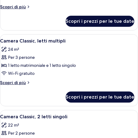
Classic,
Altri
Scopri di più
1
dettagli
letto
per
Scopri i prezzi per le tue date
Camera
matrimoniale
Classic,
1
Apri
Una camera d'albergo con due letti, un
6
letto
Camera Classic, letti multipli
tutte
matrimoniale
24 m²
le
Per 3 persone
foto
per
1 letto matrimoniale e 1 letto singolo
Camera
Wi-Fi gratuito
Classic,
Altri
Scopri di più
letti
dettagli
multipli
per
Scopri i prezzi per le tue date
Camera
Classic,
letti
Apri
Una camera d'albergo con due letti, u
8
multipli
Camera Classic, 2 letti singoli
tutte
22 m²
le
Per 2 persone
foto