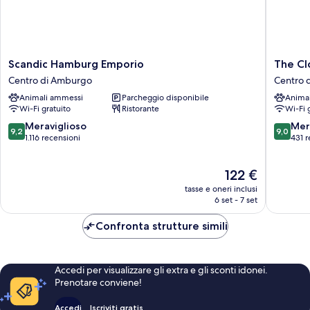
Scandic
The
Scandic Hamburg Emporio
The C
Hamburg
Cloud
Centro di Amburgo
Centro 
Emporio
One
Animali ammessi
Parcheggio disponibile
Anima
Centro
Hambur
Wi-Fi gratuito
Ristorante
Wi-Fi 
di
Kontorh
Amburgo
Centro
9.2
9.0
Meraviglioso
Mer
9,2
9,0
di
su
su
1.116 recensioni
431 r
Amburg
10,
10,
Meraviglioso,
Meravigl
Il
122 €
1.116
431
prezzo
recensioni
recensio
tasse e oneri inclusi
attuale
6 set - 7 set
è
122 €
Confronta strutture simili
Accedi per visualizzare gli extra e gli sconti idonei.
Prenotare conviene!
Accedi
Iscriviti gratis