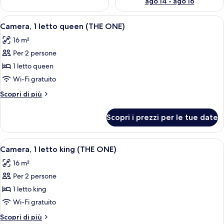
ago 14 - ago 16
Apri
Una camera d'albergo con un letto gra
8
Camera, 1 letto queen (THE ONE)
tutte
16 m²
le
Per 2 persone
foto
per
1 letto queen
Camera,
Wi-Fi gratuito
1
Altri
Scopri di più
letto
dettagli
queen
per
Scopri i prezzi per le tue date
Camera,
(THE
1
ONE)
letto
Apri
Una camera d'albergo con un letto gra
8
queen
Camera, 1 letto king (THE ONE)
tutte
(THE
16 m²
ONE)
le
Per 2 persone
foto
per
1 letto king
Camera,
Wi-Fi gratuito
1
Altri
Scopri di più