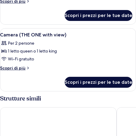
Altri
Scopri di più
balcone
dettagli
per
(THE
Scopri i prezzi per le tue date
Camera,
ONE)
balcone
(THE
Apri
Una camera d'albergo con un letto gra
6
ONE)
Camera (THE ONE with view)
tutte
Per 2 persone
le
1 letto queen o 1 letto king
foto
per
Wi-Fi gratuito
Camera
Altri
Scopri di più
(THE
dettagli
per
ONE
Scopri i prezzi per le tue date
Camera
with
(THE
view)
ONE
Strutture simili
with
view)
Scandic Hamburg Emporio
The Clo