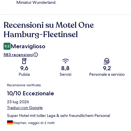
Miniatur Wunderland.
Recensioni su Motel One
Recensioni
Hamburg-Fleetinsel
Meraviglioso
9,2
583 recensioni
9,6
8,8
9,2
Pulizia
Servizi
Personale e servizio
Recensioni
Recensione verificata
10/10 Eccezionale
23 lug 2026
Traduci con Google
Super Hotel mit toller Lage & sehr freundlichem Personal
Stephan, viaggio di 2 notti