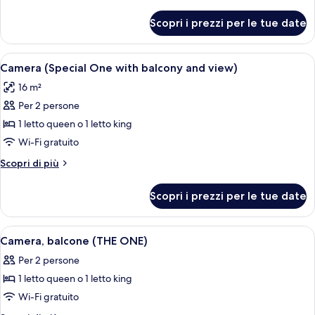
letto
dettagli
king
per
Scopri i prezzi per le tue date
Camera,
(THE
1
ONE)
letto
Apri
Una camera d'hotel con un letto, cuscin
7
king
Camera (Special One with balcony and view)
tutte
(THE
16 m²
ONE)
le
Per 2 persone
foto
per
1 letto queen o 1 letto king
Camera
Wi-Fi gratuito
(Special
Altri
Scopri di più
One
dettagli
with
per
Scopri i prezzi per le tue date
Camera
balcony
(Special
and
One
Apri
Una camera d'hotel con un letto, cuscin
view)
6
with
Camera, balcone (THE ONE)
tutte
balcony
Per 2 persone
and
le
view)
1 letto queen o 1 letto king
foto
per
Wi-Fi gratuito
Camera,