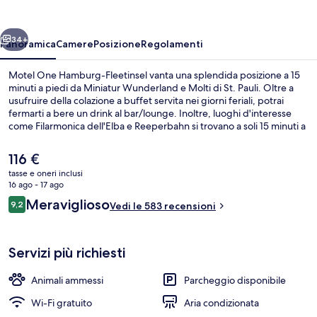
Fleetinsel
ietro
Avanti
34+
Panoramica
Camere
Posizione
Regolamenti
Motel One Hamburg-Fleetinsel vanta una splendida posizione a 15
minuti a piedi da Miniatur Wunderland e Molti di St. Pauli. Oltre a
usufruire della colazione a buffet servita nei giorni feriali, potrai
fermarti a bere un drink al bar/lounge. Inoltre, luoghi d'interesse
come Filarmonica dell'Elba e Reeperbahn si trovano a soli 15 minuti a
piedi. Altri viaggiatori apprezzano il personale gentile della struttura.
Approfitta dei mezzi pubblici nelle vicinanze: Baumwall U-Bahn è a 5
Il
116 €
min e Stadthausbrücke S-Bahn a 5 min a piedi.
prezzo
tasse e oneri inclusi
attuale
16 ago - 17 ago
Colazione a buffet a pagamento, servi
è
Recensioni
Meraviglioso
9,2
Vedi le 583 recensioni
116 €
9,2 su 10
Servizi più richiesti
Animali ammessi
Parcheggio disponibile
Wi-Fi gratuito
Aria condizionata