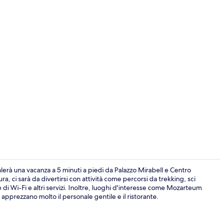
Kleines Dopp
lerà una vacanza a 5 minuti a piedi da Palazzo Mirabell e Centro
, ci sarà da divertirsi con attività come percorsi da trekking, sci
di Wi-Fi e altri servizi. Inoltre, luoghi d'interesse come Mozarteum
Facciata dell
i apprezzano molto il personale gentile e il ristorante.