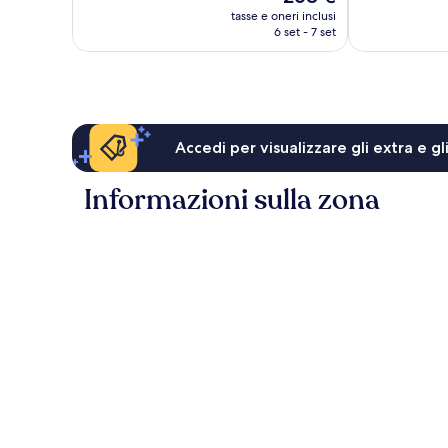
prezzo
recensioni
1.018
tasse e oneri inclusi
attuale
6 set - 7 set
recensioni
è
268 €
Accedi per visualizzare gli extra e g
Informazioni sulla zona