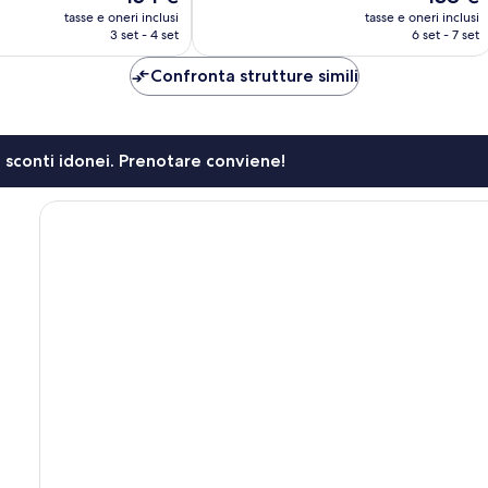
prezzo
prezzo
recensioni
tasse e oneri inclusi
tasse e oneri inclusi
attuale
attuale
3 set - 4 set
6 set - 7 set
è
è
154 €
138 €
Confronta strutture simili
li sconti idonei. Prenotare conviene!