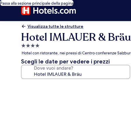
Passa alla sezione principale della pagina
Visualizza tutte le strutture
Hotel IMLAUER & Bräu
Struttura
a
Hotel con ristorante, nei pressi di Centro conferenze Salzb
4.0
Scegli le date per vedere i prezzi
stelle
Dove vuoi andare?
Galleria
fotografica
per
Hotel
IMLAUER
&