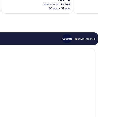
prezzo
recensioni
recensioni
tasse e oneri inclusi
t
attuale
30 ago - 31 ago
è
157 €
Accedi
Iscriviti gratis