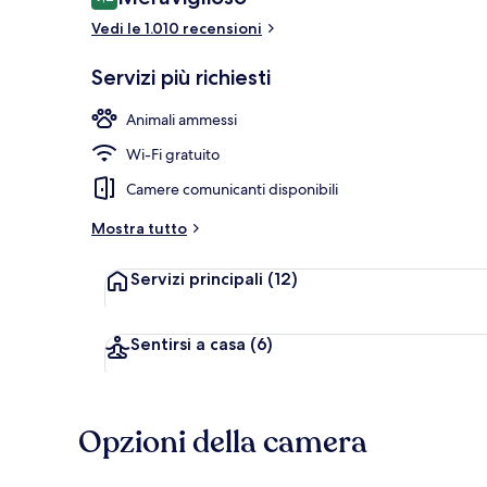
9,2 su 10
Vedi le 1.010 recensioni
Ristorante
Servizi più richiesti
Animali ammessi
Wi-Fi gratuito
Camere comunicanti disponibili
Mostra tutto
Servizi principali
(12)
Sentirsi a casa
(6)
Opzioni della camera