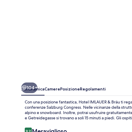
Bräu
104+
Panoramica
Camere
Posizione
Regolamenti
Con una posizione fantastica, Hotel IMLAUER & Bräu ti rega
conferenze Salzburg Congress. Nelle vicinanze della struttura
alpino e snowboard. Inoltre, potrai usufruire gratuitamente 
e Getreidegasse si trovano a soli 15 minuti a piedi. Gli ospit
Recensioni
Meraviglioso
9,2