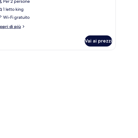
Per 2 persone
winzimmer
1 letto king
Wi-Fi gratuito
tri
opri di più
ttagli
r
Vai ai prezzi
luxe
inzimmer
de, un comodino con una lampada, una finestra con tende e vista sugli edific