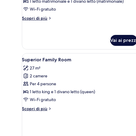
1 letto matrimoniale e 1 divano letto (matrimoniale)
Suite
Wi-Fi gratuito
Altri
Scopri di più
dettagli
per
Premium
Suite
Vai ai prezz
Apri
Una camera d'albergo con un let
7
Superior Family Room
tutte
27 m²
le
2 camere
foto
per
Per 4 persone
Superior
1 letto king e 1 divano letto (queen)
Family
Wi-Fi gratuito
Room
Altri
Scopri di più
dettagli
per
Superior
Family
Room