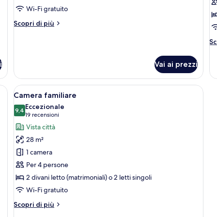
Suite
T
Wi-Fi gratuito
Altri
Scopri di più
dettagli
per
Al
Sc
Deluxe
de
Suite
pe
i
Vai ai prezzi
De
Tw
to, una scrivania, una sedia, un televisore e ampie finestre.
Apri
Una camera d'albergo con un letto gran
6
Camera familiare
tutte
Eccezionale
le
9,4
9,4 su 10
(19
19 recensioni
foto
recensioni)
Vista città
per
28 m²
Camera
1 camera
familiare
Per 4 persone
2 divani letto (matrimoniali) o 2 letti singoli
Wi-Fi gratuito
Altri
Scopri di più
dettagli