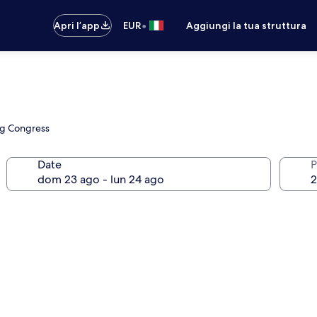
•
Apri l’app
EUR
Aggiungi la tua struttura
urg Congress
Date
P