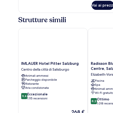
Vai ai prezz
Strutture simili
IMLAUER Hotel Pitter Salzburg
Radisson Blu 
IMLAUER
Radisson
IMLAUER Hotel Pitter Salzburg
Radisson Bl
Hotel
Blu
Centre, Sal
Centro della città di Salisburgo
Pitter
Hotel
Elizabeth-Vor
Animali ammessi
Salzburg
&
Parcheggio disponibile
Centro
Conference
Piscina
Ristorante
Spa
della
Centre,
Aria condizionata
Animali amm
città
Salzburg
Wi-Fi gratuit
9.4
Eccezionale
di
Elizabeth-
9,4
su
1.115 recensioni
8.2
Salisburgo
Vorstadt
Ottimo
8,2
10,
su
1.018 recens
Eccezionale,
10,
Il
268 €
1.115
Ottimo,