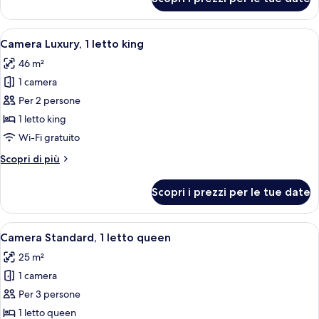
Camera
Signature,
1
Apri
Una camera d'albergo con un letto gran
8
letto
Camera Luxury, 1 letto king
tutte
queen
46 m²
le
1 camera
foto
per
Per 2 persone
Camera
1 letto king
Luxury,
Wi-Fi gratuito
1
Altri
Scopri di più
letto
dettagli
king
per
Scopri i prezzi per le tue date
Camera
Luxury,
1
Apri
Una camera d'albergo con un letto gra
4
letto
Camera Standard, 1 letto queen
tutte
king
25 m²
le
1 camera
foto
per
Per 3 persone
Camera
1 letto queen