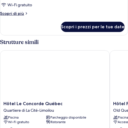
Standard,
Wi-Fi gratuito
1
Altri
Scopri di più
letto
dettagli
queen
per
Scopri i prezzi per le tue date
Camera
Standard,
1
Strutture simili
letto
queen
Hôtel Le Concorde Québec
Hôtel Pa
Hôtel
Hôtel
Hôtel Le Concorde Québec
Hôtel 
Le
Palace
Quartiere di La Cité-Limoilou
Old Qu
Concorde
Royal
Piscina
Parcheggio disponibile
Piscin
Québec
Centre-
Wi-Fi gratuito
Ristorante
Access
Quartiere
Ville