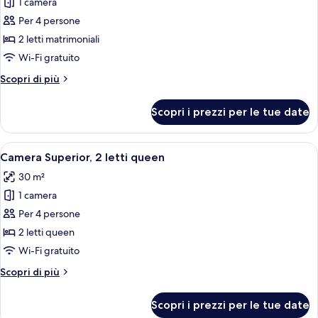
1 camera
foto
per
Per 4 persone
Camera
2 letti matrimoniali
Standard,
Wi-Fi gratuito
2
Altri
Scopri di più
letti
dettagli
matrimoniali
per
Scopri i prezzi per le tue date
Camera
Standard,
2
Apri
Un letto con cuscini bianchi e una testi
4
letti
Camera Superior, 2 letti queen
tutte
matrimoniali
30 m²
le
1 camera
foto
per
Per 4 persone
Camera
2 letti queen
Superior,
Wi-Fi gratuito
2
Altri
Scopri di più
letti
dettagli
queen
per
Scopri i prezzi per le tue date
Camera