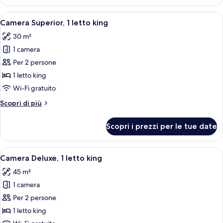
Superior,
2
Apri
Una camera d'albergo con un letto, una
5
letti
Camera Superior, 1 letto king
tutte
queen
30 m²
le
1 camera
foto
per
Per 2 persone
Camera
1 letto king
Superior,
Wi-Fi gratuito
1
Altri
Scopri di più
letto
dettagli
king
per
Scopri i prezzi per le tue date
Camera
Superior,
1
Apri
Una camera d'hotel con un letto grand
4
letto
Camera Deluxe, 1 letto king
tutte
king
45 m²
le
1 camera
foto
per
Per 2 persone
Camera
1 letto king
Deluxe,