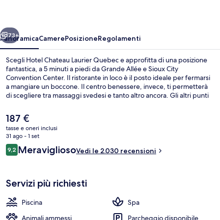
Quebec
ietro
Avanti
73+
Panoramica
Camere
Posizione
Regolamenti
Scegli Hotel Chateau Laurier Quebec e approfitta di una posizione
fantastica, a 5 minuti a piedi da Grande Allée e Sioux City
Convention Center. Il ristorante in loco è il posto ideale per fermarsi
a mangiare un boccone. Il centro benessere, invece, ti permetterà
di scegliere tra massaggi svedesi e tanto altro ancora. Gli altri punti
di forza della struttura includono 2 vasche idromassaggio, una
piscina coperta e un bar/lounge. Le recensioni dei viaggiatori
Il
187 €
lodano il pratico parcheggio e la piscina.
prezzo
tasse e oneri inclusi
attuale
31 ago - 1 set
Esterni
è
Recensioni
Meraviglioso
9,2
Vedi le 2.030 recensioni
187 €
9,2 su 10
Servizi più richiesti
Piscina
Spa
Animali ammessi
Parcheggio disponibile