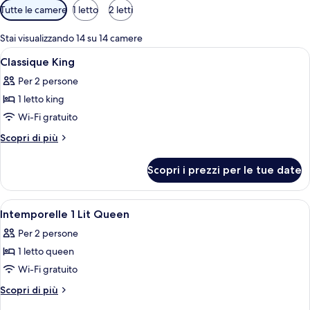
Filtri
Tutte le camere
1 letto
2 letti
disponibili
per
Stai visualizzando 14 su 14 camere
le
Apri
Biancheria da letto di alta qualità, un
1
Classique King
camere
tutte
Per 2 persone
le
1 letto king
foto
per
Wi-Fi gratuito
Classique
Altri
Scopri di più
King
dettagli
per
Scopri i prezzi per le tue date
Classique
King
Apri
Biancheria da letto di alta qualità, un
1
Intemporelle 1 Lit Queen
tutte
Per 2 persone
le
1 letto queen
foto
per
Wi-Fi gratuito
Intemporelle
Altri
Scopri di più
1
dettagli