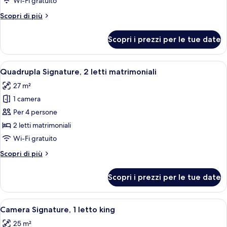
Wi-Fi gratuito
1
Altri
Scopri di più
letto
dettagli
king
per
Scopri i prezzi per le tue date
Camera
Deluxe,
1
Apri
Camera d'albergo con due letti, una sc
7
letto
Quadrupla Signature, 2 letti matrimoniali
tutte
king
27 m²
le
1 camera
foto
per
Per 4 persone
Quadrupla
2 letti matrimoniali
Signature,
Wi-Fi gratuito
2
Altri
Scopri di più
letti
dettagli
matrimoniali
per
Scopri i prezzi per le tue date
Quadrupla
Signature,
2
Apri
Una camera d'albergo con un letto gra
8
letti
Camera Signature, 1 letto king
tutte
matrimoniali
25 m²