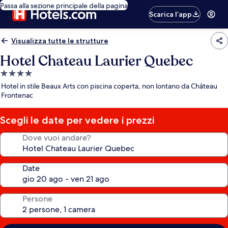
Passa alla sezione principale della pagina
Scarica l’app
Visualizza tutte le strutture
Hotel Chateau Laurier Quebec
Struttura
a
Hotel in stile Beaux Arts con piscina coperta, non lontano da Château
4.0
Frontenac
stelle
Scegli le date per vedere i prezzi
Dove vuoi andare?
Date
Persone