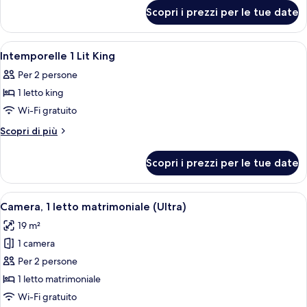
per
Lit
Scopri i prezzi per le tue date
Intemporelle
Queen
1
Lit
Apri
Biancheria da letto di alta qualità, un
1
Queen
Intemporelle 1 Lit King
tutte
Per 2 persone
le
1 letto king
foto
per
Wi-Fi gratuito
Intemporelle
Altri
Scopri di più
1
dettagli
per
Lit
Scopri i prezzi per le tue date
Intemporelle
King
1
Lit
Apri
Camera, 1 letto matrimoniale (Ultra) | 
4
King
Camera, 1 letto matrimoniale (Ultra)
tutte
19 m²
le
1 camera
foto
per
Per 2 persone
Camera,
1 letto matrimoniale
1
Wi-Fi gratuito