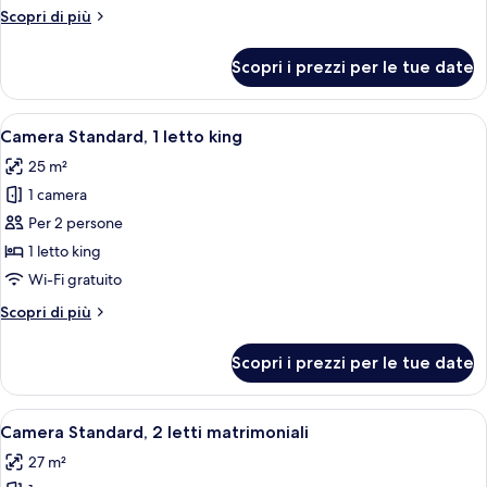
letto
Altri
Scopri di più
matrimoniale
dettagli
(Ultra)
per
Scopri i prezzi per le tue date
Camera,
1
letto
Apri
Una camera d'albergo con un letto gra
4
matrimoniale
Camera Standard, 1 letto king
tutte
(Ultra)
25 m²
le
1 camera
foto
per
Per 2 persone
Camera
1 letto king
Standard,
Wi-Fi gratuito
1
Altri
Scopri di più
letto
dettagli
king
per
Scopri i prezzi per le tue date
Camera
Standard,
1
Apri
Una camera d'albergo con due letti, u
6
letto
Camera Standard, 2 letti matrimoniali
tutte
king
27 m²
le