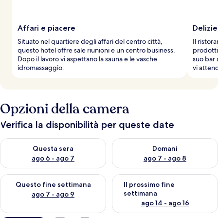
Affari e piacere
Delizie
Situato nel quartiere degli affari del centro città,
Il ristor
questo hotel offre sale riunioni e un centro business.
prodotti
Dopo il lavoro vi aspettano la sauna e le vasche
suo bar 
idromassaggio.
vi atten
Opzioni della camera
Verifica la disponibilità per queste date
Verifica la disponibilità per questa sera, ago 6 - ago 7
Verifica la disponibilità per d
Questa sera
Domani
ago 6 - ago 7
ago 7 - ago 8
Verifica la disponibilità per questo fine settimana, ago 7 - ago
Verifica la disponibilità per il
Questo fine settimana
Il prossimo fine
settimana
ago 7 - ago 9
ago 14 - ago 16