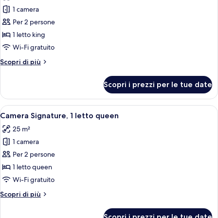
le
1 camera
foto
per
Per 2 persone
Camera
1 letto king
Signature,
Wi-Fi gratuito
1
Altri
Scopri di più
letto
dettagli
king
per
Scopri i prezzi per le tue date
Camera
Signature,
1
Apri
Una camera d'albergo con un letto gra
8
letto
Camera Signature, 1 letto queen
tutte
king
25 m²
le
1 camera
foto
per
Per 2 persone
Camera
1 letto queen
Signature,
Wi-Fi gratuito
1
Altri
Scopri di più
letto
dettagli
queen
per
Scopri i prezzi per le tue date