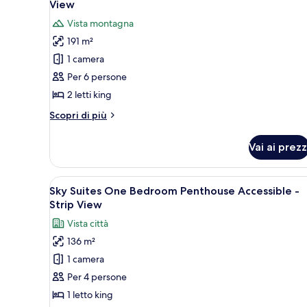
View
le
Vista montagna
foto
191 m²
per
1 camera
Sky
Suites
Per 6 persone
Two
2 letti king
Bedroom
Altri
Scopri di più
Penthouse
dettagli
-
per
Vai ai prezz
Sky
Mountain
Suites
View
Two
Apri
Un'area pranzo moderna con un t
6
Bedroom
Sky Suites One Bedroom Penthouse Accessible -
tutte
Penthouse
Strip View
-
le
Vista città
Mountain
foto
View
136 m²
per
1 camera
Sky
Suites
Per 4 persone
One
1 letto king