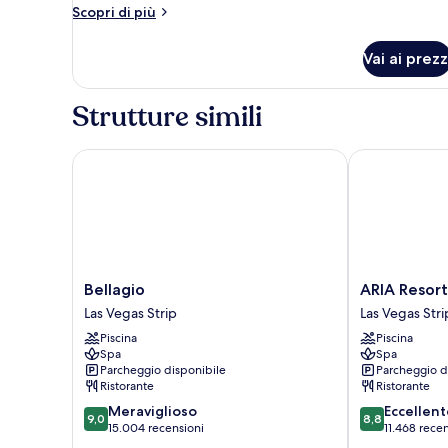
Bedroom
Altri
Scopri di più
Penthouse
dettagli
Accessible
per
Vai ai prezz
Sky
-
Suites
Strip
One
Strutture simili
View
Bedroom
Penthouse
Accessible
Bellagio
ARIA Resort &
-
Strip
View
Bellagio
ARIA
Bellagio
ARIA Resort
Las
Resort
Las Vegas Strip
Las Vegas Stri
Vegas
&
Piscina
Piscina
Strip
Casino
Spa
Spa
Las
Parcheggio disponibile
Parcheggio d
Vegas
Ristorante
Ristorante
Strip
9.0
8.8
Meraviglioso
Eccellent
9,0
8,8
su
su
15.004 recensioni
11.468 rece
10,
10,