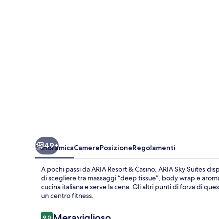
49+
Panoramica
Camere
Posizione
Regolamenti
A pochi passi da ARIA Resort & Casino, ARIA Sky Suites dis
di scegliere tra massaggi “deep tissue”, body wrap e aroma
cucina italiana e serve la cena. Gli altri punti di forza di qu
un centro fitness.
Recensioni
Meraviglioso
9,0