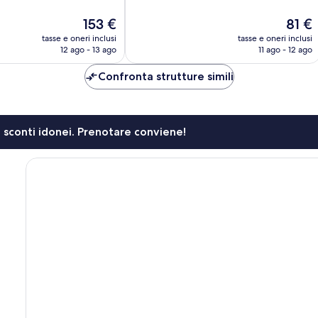
Ottimo,
Il
Il
153 €
81 €
31.897
prezzo
prezzo
recensioni
tasse e oneri inclusi
tasse e oneri inclusi
attuale
attuale
12 ago - 13 ago
11 ago - 12 ago
è
è
153 €
81 €
Confronta strutture simili
li sconti idonei. Prenotare conviene!