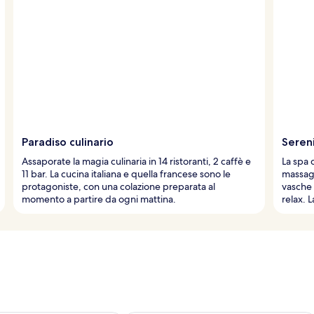
Paradiso culinario
Sereni
Assaporate la magia culinaria in 14 ristoranti, 2 caffè e
La spa 
11 bar. La cucina italiana e quella francese sono le
massagg
protagoniste, con una colazione preparata al
vasche 
momento a partire da ogni mattina.
relax. L