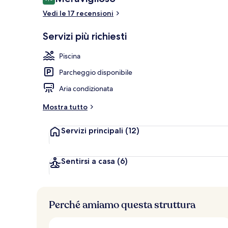
9,0 su 10
Vedi le 17 recensioni
Esterni
Servizi più richiesti
Piscina
Parcheggio disponibile
Aria condizionata
Mostra tutto
Servizi principali
(12)
Sentirsi a casa
(6)
Perché amiamo questa struttura