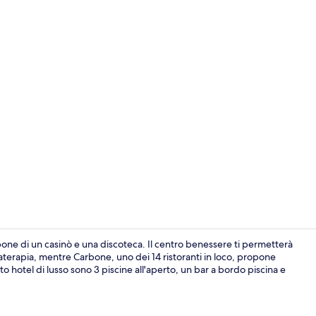
Minibar, cass
pone di un casinò e una discoteca. Il centro benessere ti permetterà
terapia, mentre Carbone, uno dei 14 ristoranti in loco, propone
esto hotel di lusso sono 3 piscine all'aperto, un bar a bordo piscina e
3 piscine all