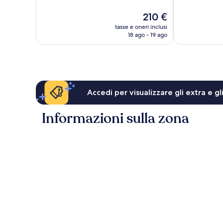
Meraviglioso,
Eccellente,
Il
210 €
15.004
11.468
prezzo
recensioni
recensioni
tasse e oneri inclusi
attuale
18 ago - 19 ago
è
210 €
Accedi per visualizzare gli extra e g
Informazioni sulla zona