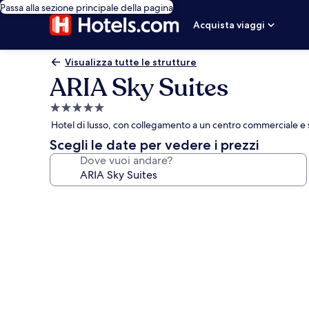
Passa alla sezione principale della pagina
Acquista viaggi
Visualizza tutte le strutture
ARIA Sky Suites
Struttura
a
Hotel di lusso, con collegamento a un centro commerciale e
5.0
Scegli le date per vedere i prezzi
stelle
Dove vuoi andare?
Galleria
fotografica
per
ARIA
Sky
Suites