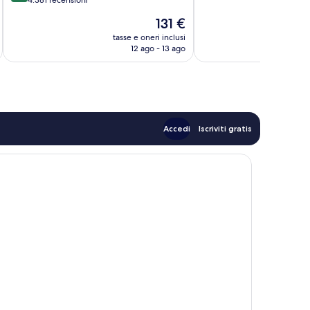
Vegas
Meraviglioso,
10,
Strip
Il
131 €
18.109
Eccellente,
prezzo
recensioni
4.381
tasse e oneri inclusi
t
attuale
12 ago - 13 ago
recensioni
è
131 €
Accedi
Iscriviti gratis