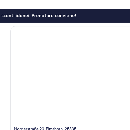
li sconti idonei. Prenotare conviene!
Norderstraße 29, Elmshorn, 25335