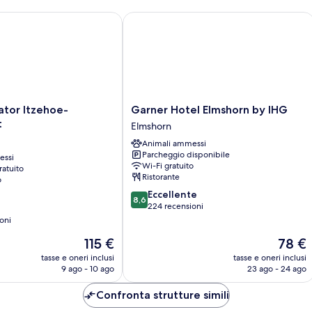
r Itzehoe-Klosterforst
Garner Hotel Elmshorn by IHG
Garner
ator Itzehoe-
Garner Hotel Elmshorn by IHG
Hotel
t
Elmshorn
Elmshorn
Animali ammessi
by
Parcheggio disponibile
essi
IHG
Wi-Fi gratuito
ratuito
Elmshorn
Ristorante
o
8.6
Eccellente
8,6
su
224 recensioni
10,
oni
Eccellente,
Il
Il
115 €
78 €
224
prezzo
prezzo
recensioni
tasse e oneri inclusi
tasse e oneri inclusi
attuale
attuale
9 ago - 10 ago
23 ago - 24 ago
è
è
115 €
78 €
Confronta strutture simili