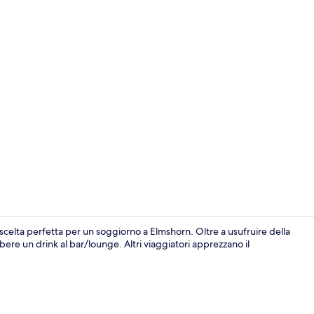
Doppia Stand
a scelta perfetta per un soggiorno a Elmshorn. Oltre a usufruire della
a bere un drink al bar/lounge. Altri viaggiatori apprezzano il
Reception