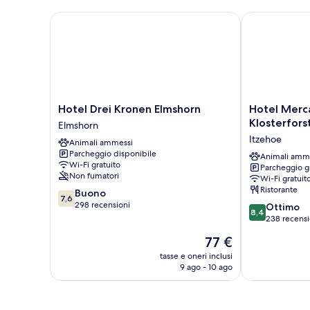
Hotel Drei Kronen Elmshorn
Hotel Mercato
Hotel
Hotel
Hotel Drei Kronen Elmshorn
Hotel Merc
Drei
Mercator
Klosterfors
Elmshorn
Kronen
Itzehoe-
Itzehoe
Animali ammessi
Elmshorn
Klosterforst
Parcheggio disponibile
Elmshorn
Itzehoe
Animali amm
Wi-Fi gratuito
Parcheggio g
Non fumatori
Wi-Fi gratuit
Ristorante
7.6
Buono
7,6
su
298 recensioni
8.4
Ottimo
8,4
10,
su
238 recensi
Buono,
10,
Il
77 €
298
Ottimo,
prezzo
recensioni
238
tasse e oneri inclusi
attuale
9 ago - 10 ago
recensioni
è
77 €