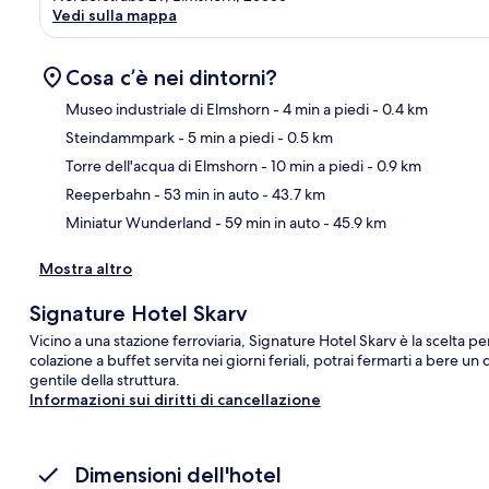
Vedi sulla mappa
Cosa c’è nei dintorni?
Museo industriale di Elmshorn
- 4 min a piedi
- 0.4 km
Steindammpark
- 5 min a piedi
- 0.5 km
Ma
Torre dell'acqua di Elmshorn
- 10 min a piedi
- 0.9 km
Reeperbahn
- 53 min in auto
- 43.7 km
Miniatur Wunderland
- 59 min in auto
- 45.9 km
Mostra altro
Signature Hotel Skarv
Vicino a una stazione ferroviaria, Signature Hotel Skarv è la scelta p
colazione a buffet servita nei giorni feriali, potrai fermarti a bere un
gentile della struttura.
Informazioni sui diritti di cancellazione
Dimensioni dell'hotel