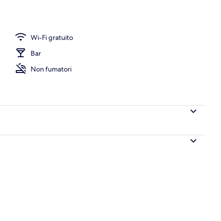
uffet a pagamento, servita tutte le mattine
Wi-Fi gratuito
Bar
Non fumatori