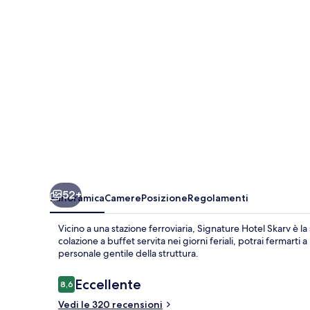
52+
Panoramica
Camere
Posizione
Regolamenti
Vicino a una stazione ferroviaria, Signature Hotel Skarv è l
colazione a buffet servita nei giorni feriali, potrai fermarti 
personale gentile della struttura.
Recensioni
Eccellente
8,6
8,6 su 10
Vedi le 320 recensioni