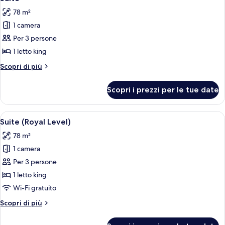
tutte
oceano
78 m²
le
1 camera
foto
per
Per 3 persone
Suite
1 letto king
Altri
Scopri di più
dettagli
per
Scopri i prezzi per le tue date
Suite
Apri
Un soggiorno moderno con una TV a sch
8
Suite (Royal Level)
tutte
78 m²
le
1 camera
foto
per
Per 3 persone
Suite
1 letto king
(Royal
Wi-Fi gratuito
Level)
Altri
Scopri di più
dettagli
per