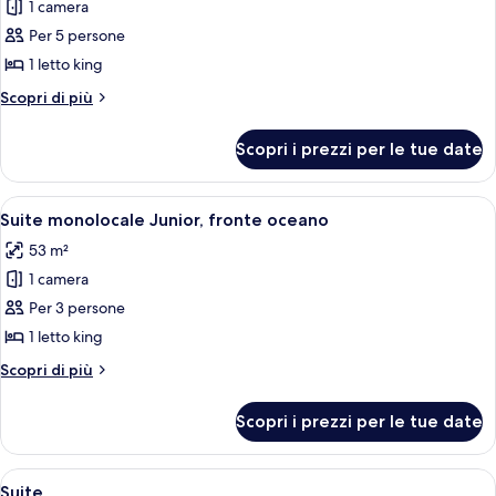
1 camera
foto
per
Per 5 persone
Suite
1 letto king
monolocale
Altri
Scopri di più
familiare
dettagli
(Junior)
per
Scopri i prezzi per le tue date
Suite
monolocale
familiare
Apri
Camera d'albergo con box doccia in vet
5
(Junior)
Suite monolocale Junior, fronte oceano
tutte
53 m²
le
1 camera
foto
per
Per 3 persone
Suite
1 letto king
monolocale
Altri
Scopri di più
Junior,
dettagli
fronte
per
Scopri i prezzi per le tue date
Suite
oceano
monolocale
Junior,
Apri
Una camera d'albergo con un letto, una
4
fronte
Suite