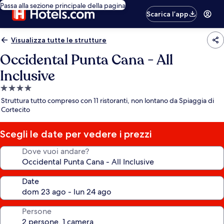
Passa alla sezione principale della pagina
Scarica l’app
Visualizza tutte le strutture
Occidental Punta Cana - All
Inclusive
Struttura
a
Struttura tutto compreso con 11 ristoranti, non lontano da Spiaggia di
4.0
Cortecito
stelle
Scegli le date per vedere i prezzi
Dove vuoi andare?
Date
Persone