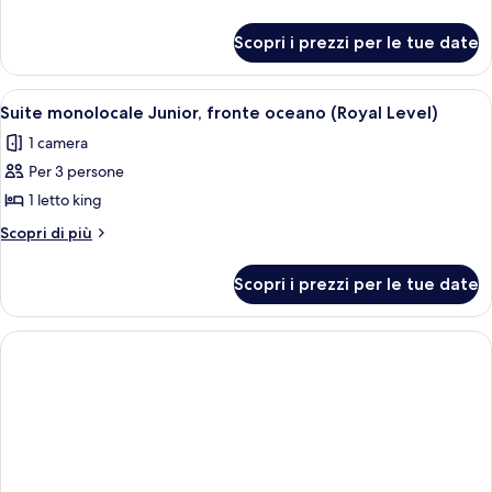
Superior,
dettagli
per
fronte
Scopri i prezzi per le tue date
Camera
oceano
Superior,
(Royal
fronte
Apri
Camera d'albergo con un letto, una scri
2
Level)
oceano
Suite monolocale Junior, fronte oceano (Royal Level)
tutte
(Royal
1 camera
Level)
le
Per 3 persone
foto
per
1 letto king
Suite
Altri
Scopri di più
monolocale
dettagli
per
Junior,
Scopri i prezzi per le tue date
Suite
fronte
monolocale
oceano
Junior,
(Royal
fronte
oceano
Level)
(Royal
Level)