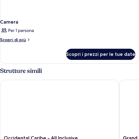
Camera
Per 1 persona
Altri
Scopri di più
dettagli
per
Scopri i prezzi per le tue date
Camera
Strutture simili
Occidental Caribe - All Inclusive
Grand Bav
Occidental
Grand
Occidental Caribe - All Inclusive
Grand B