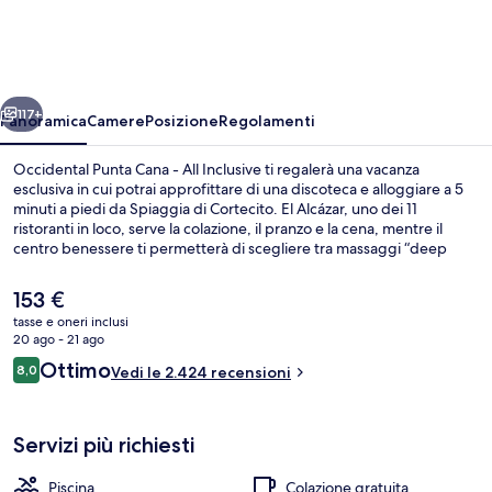
Cana
-
All
ietro
Avanti
Inclusive
117+
Panoramica
Camere
Posizione
Regolamenti
Occidental Punta Cana - All Inclusive ti regalerà una vacanza
esclusiva in cui potrai approfittare di una discoteca e alloggiare a 5
minuti a piedi da Spiaggia di Cortecito. El Alcázar, uno dei 11
ristoranti in loco, serve la colazione, il pranzo e la cena, mentre il
centro benessere ti permetterà di scegliere tra massaggi “deep
tissue”, aromaterapia e idroterapia. Gli altri punti di forza di questo
resort all-inclusive sono 3 piscine all'aperto, un bar sulla spiaggia e
Il
153 €
una palestra. Gli ospiti apprezzano molto la piscina e il personale
prezzo
tasse e oneri inclusi
gentile.
attuale
20 ago - 21 ago
3 piscine all'aperto, lettini
è
Recensioni
Ottimo
8,0
Vedi le 2.424 recensioni
153 €
8,0 su 10
Servizi più richiesti
Piscina
Colazione gratuita