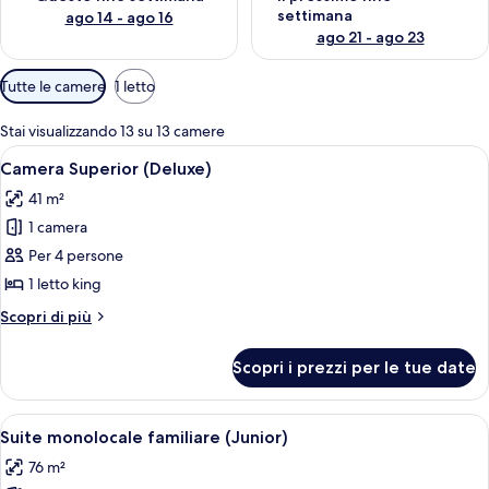
settimana
ago 14 - ago 16
ago 21 - ago 23
Filtri
Tutte le camere
1 letto
disponibili
per
Stai visualizzando 13 su 13 camere
le
Apri
Una camera d'hotel con un letto grande,
4
Camera Superior (Deluxe)
camere
tutte
41 m²
le
1 camera
foto
per
Per 4 persone
Camera
1 letto king
Superior
Altri
Scopri di più
(Deluxe)
dettagli
per
Scopri i prezzi per le tue date
Camera
Superior
(Deluxe)
Apri
Una camera d'albergo con un letto gran
5
Suite monolocale familiare (Junior)
tutte
76 m²
le