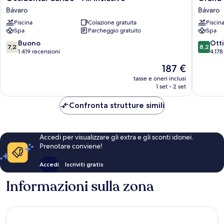
Caribe
Bavaro
Bávaro
Bávaro
-
Princess
Piscina
Colazione gratuita
Piscin
All
-
Spa
Parcheggio gratuito
Spa
Inclusive
All
Bávaro
Inclusiv
7.2
8.2
Buono
Ott
7,2
8,2
Bávaro
su
su
1.419 recensioni
4.178
10,
10,
Il
187 €
Buono,
Ottimo,
prezzo
1.419
4.178
tasse e oneri inclusi
attuale
1 set - 2 set
recensioni
recensio
è
187 €
Confronta strutture simili
Accedi per visualizzare gli extra e gli sconti idonei.
Prenotare conviene!
Accedi
Iscriviti gratis
Informazioni sulla zona