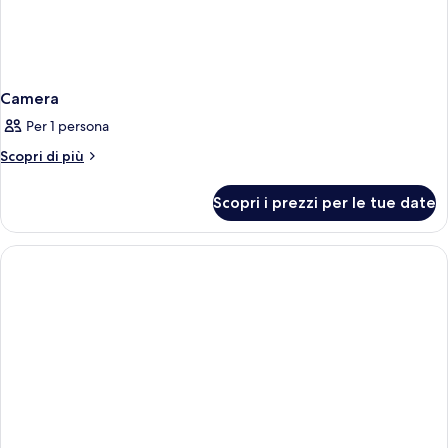
Camera
Per 1 persona
Altri
Scopri di più
dettagli
per
Scopri i prezzi per le tue date
Camera