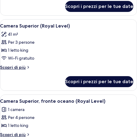
oceano
per
Scopri i prezzi per le tue date
Camera
Superior,
fronte
Apri
Una camera d'albergo con un letto, una 
6
oceano
Camera Superior (Royal Level)
tutte
41 m²
le
Per 3 persone
foto
per
1 letto king
Camera
Wi-Fi gratuito
Superior
Altri
Scopri di più
(Royal
dettagli
Level)
per
Scopri i prezzi per le tue date
Camera
Superior
(Royal
Apri
Camera d'albergo con due letti, una sc
4
Level)
Camera Superior, fronte oceano (Royal Level)
tutte
1 camera
le
Per 4 persone
foto
per
1 letto king
Camera
Altri
Scopri di più