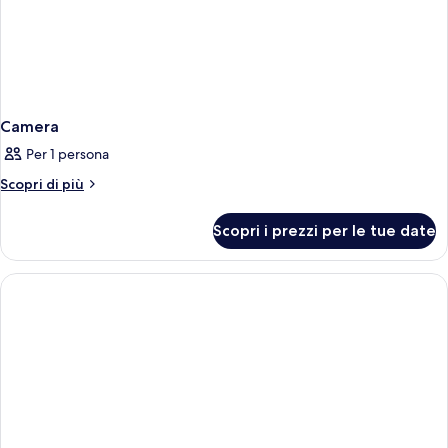
Camera
Per 1 persona
Altri
Scopri di più
dettagli
per
Scopri i prezzi per le tue date
Camera