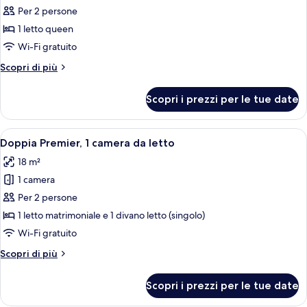
per
Per 2 persone
Doppia
1 letto queen
Standard
Wi-Fi gratuito
Altri
Scopri di più
dettagli
per
Scopri i prezzi per le tue date
Doppia
Standard
Apri
Camera d'albergo moderna con un letto
2
Doppia Premier, 1 camera da letto
tutte
18 m²
le
1 camera
foto
per
Per 2 persone
Doppia
1 letto matrimoniale e 1 divano letto (singolo)
Premier,
Wi-Fi gratuito
1
Altri
Scopri di più
camera
dettagli
da
per
Scopri i prezzi per le tue date
Doppia
letto
Premier,