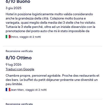
6/10 Buono
3 giu 2025
Hotel in posizione logisticamente molto valida considerando
anche la grandezza della città. Colazione molto buona e
variegata, quasi meglio della media dei 3 stelle che ho visitato.
Tuttavia le 3 stelle perché, oltre ad un iniziale disservizio con la
prenotazione del posto auto che mi è stato impossibile da
prenotare anche contattandoli dopo soli 32 min dall’ora di inizio
Enrico, viaggio di 2 notti
prenotazione, il riposo non è dei migliori per un locale sulla
stessa strada dove la gente fa schiamazzi fino a tarda notte. Noi
eravamo al terzo piano ma sentivamo ugualmente tutto,
Recensione verificata
secondo me gli infissi sono da rinforzare.
8/10 Ottimo
9 lug 2026
Traduci con Google
Chambre propre, personnel agréable. Proche des restaurants et
des bars. Le buffet du petit déjeuner présente une diversité un
peu limitée.
Jean-Marc, viaggio di 2 notti
Recensione verificata