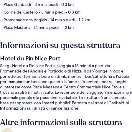
Place Garibaldi
- 3 min a piedi
- 0.3 km
Collina del Castello
- 3 min a piedi
- 0.3 km
Promenade des Anglais
- 14 min a piedi
- 1.2 km
Place Massena
- 14 min a piedi
- 1.2 km
Informazioni su questa struttura
Hotel du Pin Nice Port
Scegli Hotel du Pin Nice Port e alloggia a 15 minuti a piedi da
Promenade des Anglais e Porticciolo di Nizza. Il bar/lounge in loco è
perfetto per fermasi a bere un drink, mentre il bar/caffetteria è l'ideale
per mangiare un boccone quando la fame si fa sentire. Inoltre, luoghi
d'interesse come Place Massena e Centro Commerciale Nice Étoile si
trovano a soli 5 minuti in auto. Le recensioni dei viaggiatori menzionano il
personale gentile e la posizione invidiabile. La struttura è una comoda
base per spostarsi con i mezzi pubblici: Fermata del tram di Garibaldi si
trova a 4 min a piedi e Fermata del tram di Acropolis a 8.
Informazioni sui diritti di cancellazione
Altre informazioni sulla struttura