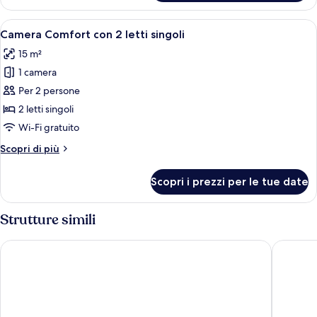
Superior
Apri
Camera d'albergo con un letto, due c
9
Camera Comfort con 2 letti singoli
tutte
15 m²
le
1 camera
foto
per
Per 2 persone
Camera
2 letti singoli
Comfort
Wi-Fi gratuito
con
Altri
Scopri di più
2
dettagli
letti
per
Scopri i prezzi per le tue date
Camera
singoli
Comfort
con
Strutture simili
2
letti
easyHotel Nice Old Town
Hôtel d
singoli