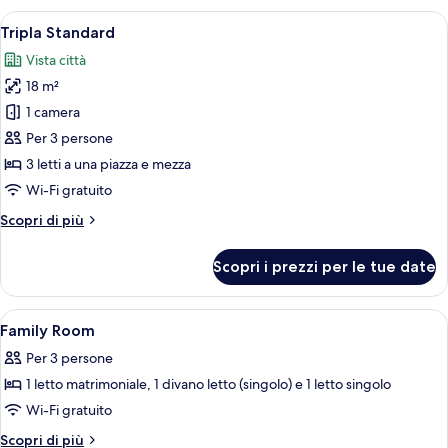
1
Apri
Una camera d'albergo con due letti sin
2
camera
Tripla Standard
tutte
da
Vista città
letto
le
18 m²
foto
per
1 camera
Tripla
Per 3 persone
Standard
3 letti a una piazza e mezza
Wi-Fi gratuito
Altri
Scopri di più
dettagli
per
Scopri i prezzi per le tue date
Tripla
Standard
Apri
Biancheria da letto di alta qualità, un
5
Family Room
tutte
Per 3 persone
le
1 letto matrimoniale, 1 divano letto (singolo) e 1 letto singolo
foto
per
Wi-Fi gratuito
Family
Altri
Scopri di più