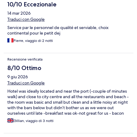
10/10 Eccezionale
14 mar 2026
Traduci con Google
Service par le personnel de qualité et serviable, choix
continental pour le petit dej
Pierre, viaggio di 2 notti
Recensione verificata
8/10 Ottimo
9 giu 2026
Traduci con Google
Hotel was ideally located and near the port (-couple of minutes
walk) and close to city centre and all the restaurants and beach -
the room was basic and small but clean and a little noisy at night
with the bars below but didn’t bother us as we were out
ourselves until late -breakfast was ok-not great for us - bacon
and coleslaw and chicken slices an odd combination -a device to
Gillian, viaggio di 3 notti
cook your own boiled eggs (would have liked scrambled but
that’s just my opinion) but plenty of bread and fruit and yogurts
and some pastries to make up for it so enough to keep us going