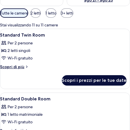
ago 21 - ago 23
Filtri
Tutte le camere
2 letti
1 letto
3+ letti
disponibili
per
Stai visualizzando 11 su 11 camere
le
Apri
Biancheria da letto di alta qualità, un
2
Standard Twin Room
camere
tutte
Per 2 persone
le
2 letti singoli
foto
per
Wi-Fi gratuito
Standard
Altri
Scopri di più
Twin
dettagli
per
Room
Scopri i prezzi per le tue date
Standard
Twin
Room
Apri
Biancheria da letto di alta qualità, un
5
Standard Double Room
tutte
Per 2 persone
le
1 letto matrimoniale
foto
per
Wi-Fi gratuito
Standard