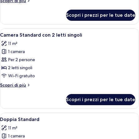
Altri
Scopri di più
Double
dettagli
per
Room
Scopri i prezzi per le tue date
Standard
Double
Room
Apri
Camera d'albergo con due letti, una s
7
Camera Standard con 2 letti singoli
tutte
11 m²
le
1 camera
foto
per
Per 2 persone
Camera
2 letti singoli
Standard
Wi-Fi gratuito
con
Altri
Scopri di più
2
dettagli
letti
per
Scopri i prezzi per le tue date
Camera
singoli
Standard
con
Apri
Camera d'albergo con un letto grande
6
2
Doppia Standard
tutte
letti
11 m²
singoli
le
1 camera
foto