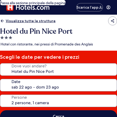
Passa alla sezione principale della pagina
Scarica l’app
Visualizza tutte le strutture
Hotel du Pin Nice Port
Struttura
a
Hotel con ristorante, nei pressi di Promenade des Anglais
3.0
stelle
Scegli le date per vedere i prezzi
Dove vuoi andare?
Date
Persone
Cerca