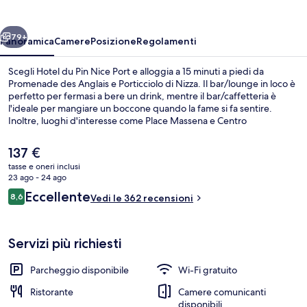
Nice
Port
ietro
Avanti
79+
Panoramica
Camere
Posizione
Regolamenti
Scegli Hotel du Pin Nice Port e alloggia a 15 minuti a piedi da
Promenade des Anglais e Porticciolo di Nizza. Il bar/lounge in loco è
perfetto per fermasi a bere un drink, mentre il bar/caffetteria è
l'ideale per mangiare un boccone quando la fame si fa sentire.
Inoltre, luoghi d'interesse come Place Massena e Centro
Commerciale Nice Étoile si trovano a soli 5 minuti in auto. Le
recensioni dei viaggiatori menzionano il personale gentile e la
Il
137 €
posizione invidiabile. La struttura è una comoda base per spostarsi
prezzo
tasse e oneri inclusi
con i mezzi pubblici: Fermata del tram di Garibaldi si trova a 4 min a
attuale
23 ago - 24 ago
piedi e Fermata del tram di Acropolis a 8.
Terrazza/patio
è
Recensioni
Eccellente
8,6
Vedi le 362 recensioni
137 €
8,6 su 10
Servizi più richiesti
Parcheggio disponibile
Wi-Fi gratuito
Ristorante
Camere comunicanti
disponibili