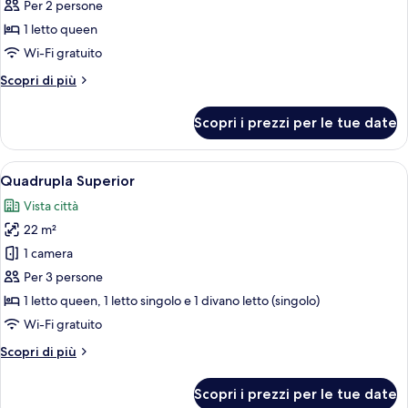
per
Per 2 persone
Doppia
1 letto queen
Comfort
Wi-Fi gratuito
Altri
Scopri di più
dettagli
per
Scopri i prezzi per le tue date
Doppia
Comfort
Apri
Una camera d'albergo con un letto, un
14
Quadrupla Superior
tutte
Vista città
le
22 m²
foto
per
1 camera
Quadrupla
Per 3 persone
Superior
1 letto queen, 1 letto singolo e 1 divano letto (singolo)
Wi-Fi gratuito
Altri
Scopri di più
dettagli
per
Scopri i prezzi per le tue date
Quadrupla