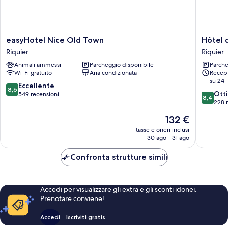
easyHotel
Hôtel
easyHotel Nice Old Town
Hôtel 
Nice
des
Riquier
Riquier
Old
Dames
Animali ammessi
Parcheggio disponibile
Parche
Town
Riquier
Wi-Fi gratuito
Aria condizionata
Recept
Riquier
su 24
8.6
Eccellente
8,6
8.4
Ott
su
549 recensioni
8,4
su
228 
10,
10,
Eccellente,
Il
132 €
Ottimo,
549
prezzo
228
tasse e oneri inclusi
recensioni
attuale
30 ago - 31 ago
recensio
è
132 €
Confronta strutture simili
Accedi per visualizzare gli extra e gli sconti idonei.
Prenotare conviene!
Accedi
Iscriviti gratis