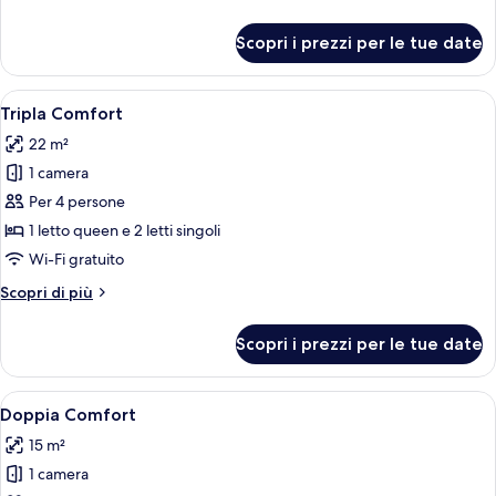
Room
dettagli
per
Scopri i prezzi per le tue date
Family
Room
Apri
Un letto rifatto con un copriletto bia
1
Tripla Comfort
tutte
22 m²
le
1 camera
foto
per
Per 4 persone
Tripla
1 letto queen e 2 letti singoli
Comfort
Wi-Fi gratuito
Altri
Scopri di più
dettagli
per
Scopri i prezzi per le tue date
Tripla
Comfort
Apri
Un letto rifatto con un cappello sopra
12
Doppia Comfort
tutte
15 m²
le
1 camera
foto